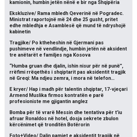
kamionin, humbin jetën nënë e bir nga Shqipëria
Ekskluzive/ Rama mbledh Qeverinë në Pogradec.
Ministrat raportojnë më 24 dhe 25 gusht, pritet
edhe mbledhja e Asamblesë që mund të ndryshojë
kabinetin
Tragjike/ Po ktheheshin në Gjermani pas
pushimeve në vendlindje, humbin jetën në aksident
tre anëtarët e familjes nga Kosova
“Humba gruan dhe djalin, ishin nisur për në punë”,
rrëfimi rrëqethës i shqiptarit pas aksidentit tragjik
në Greqi: Ma ndjeu zemra, i mora në telefon…
E kryer/ Hap i madh për talentin shqiptar, 17-vjeçari
Armend Muslika firmos kontratën e parë
profesioniste me gjigantin anglez
Bomba për të vrarë Messin dhe tentativa për t’iu
afruar Ronaldos në hotel, dosja sekrete zbulon
kërcënimet që tronditën Botërorin
Foto+Video/ Dalin pamjet e aksidentit tragjik në