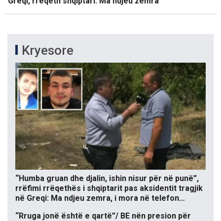
Greqi, rrëqeth shqiptari: Ma ndjeu zemra
Kryesore
“Humba gruan dhe djalin, ishin nisur për në punë”,
rrëfimi rrëqethës i shqiptarit pas aksidentit tragjik
në Greqi: Ma ndjeu zemra, i mora në telefon…
“Rruga jonë është e qartë”/ BE nën presion për