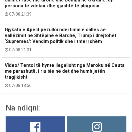
persona të vdekur dhe gjashtë të plagosur
07/08 21:39
Gjykata e Apelit pezulloi ndërtimin e sallës së
vallëzimit në Shtëpinë e Bardhë, Trump i drejtohet
‘Supremes’: Vendim politik dhe i tmerrshëm
07/08 21:01
Video/ Tentoi të hynte ilegalisht nga Maroku në Ceuta
me parashutë, i riu bie në det dhe humb jetën
tragjikisht
07/08 18:56
Na ndiqni: