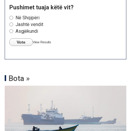
Pushimet tuaja këtë vit?
Në Shqipëri
Jashtë vendit
Asgjëkundi
Vote
View Results
Bota »