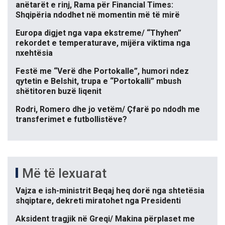
anëtarët e rinj, Rama për Financial Times:
Shqipëria ndodhet në momentin më të mirë
Europa digjet nga vapa ekstreme/ “Thyhen”
rekordet e temperaturave, mijëra viktima nga
nxehtësia
Festë me “Verë dhe Portokalle”, humori ndez
qytetin e Belshit, trupa e “Portokalli” mbush
shëtitoren buzë liqenit
Rodri, Romero dhe jo vetëm/ Çfarë po ndodh me
transferimet e futbollistëve?
Më të lexuarat
Vajza e ish-ministrit Beqaj heq dorë nga shtetësia
shqiptare, dekreti miratohet nga Presidenti
Aksident tragjik në Greqi/ Makina përplaset me