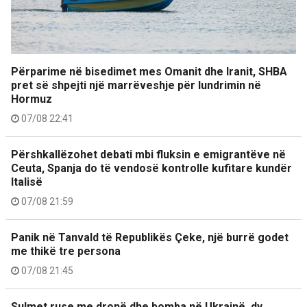
Përparime në bisedimet mes Omanit dhe Iranit, SHBA
pret së shpejti një marrëveshje për lundrimin në
Hormuz
07/08 22:41
Përshkallëzohet debati mbi fluksin e emigrantëve në
Ceuta, Spanja do të vendosë kontrolle kufitare kundër
Italisë
07/08 21:59
Panik në Tanvald të Republikës Çeke, një burrë godet
me thikë tre persona
07/08 21:45
Sulmet ruse me dronë dhe bomba në Ukrainë, dy