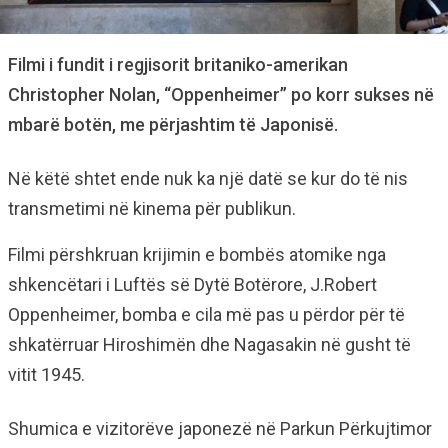
Filmi i fundit i regjisorit britaniko-amerikan
Christopher Nolan, “Oppenheimer” po korr sukses në
mbarë botën, me përjashtim të Japonisë.
Në këtë shtet ende nuk ka një datë se kur do të nis
transmetimi në kinema për publikun.
Filmi përshkruan krijimin e bombës atomike nga
shkencëtari i Luftës së Dytë Botërore, J.Robert
Oppenheimer, bomba e cila më pas u përdor për të
shkatërruar Hiroshimën dhe Nagasakin në gusht të
vitit 1945.
Shumica e vizitorëve japonezë në Parkun Përkujtimor