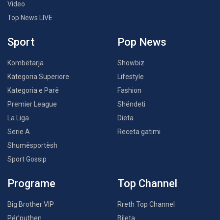
Video
Top News LIVE
Sport
Pop News
Kombëtarja
Showbiz
Kategoria Superiore
Lifestyle
Kategoria e Parë
Fashion
Premier League
Shëndeti
La Liga
Dieta
Serie A
Receta gatimi
Shumësportësh
Sport Gossip
Programe
Top Channel
Big Brother VIP
Rreth Top Channel
Për’puthen
Bileta