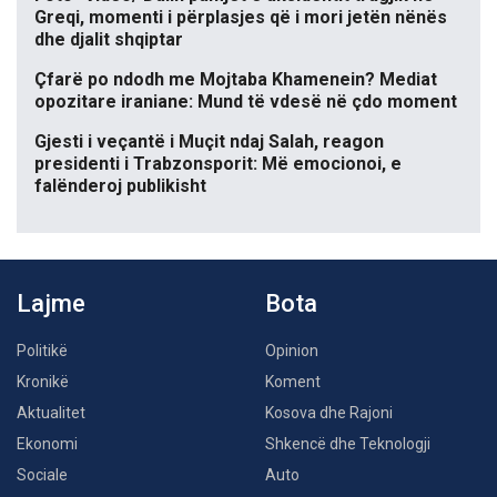
Greqi, momenti i përplasjes që i mori jetën nënës
dhe djalit shqiptar
Çfarë po ndodh me Mojtaba Khamenein? Mediat
opozitare iraniane: Mund të vdesë në çdo moment
Gjesti i veçantë i Muçit ndaj Salah, reagon
presidenti i Trabzonsporit: Më emocionoi, e
falënderoj publikisht
Lajme
Bota
Politikë
Opinion
Kronikë
Koment
Aktualitet
Kosova dhe Rajoni
Ekonomi
Shkencë dhe Teknologji
Sociale
Auto