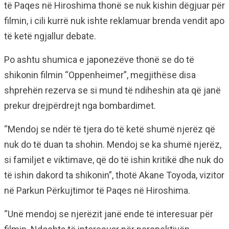
të Paqes në Hiroshima thonë se nuk kishin dëgjuar për
filmin, i cili kurrë nuk ishte reklamuar brenda vendit apo
të ketë ngjallur debate.
Po ashtu shumica e japonezëve thonë se do të
shikonin filmin “Oppenheimer”, megjithëse disa
shprehën rezerva se si mund të ndiheshin ata që janë
prekur drejpërdrejt nga bombardimet.
“Mendoj se ndër të tjera do të ketë shumë njerëz që
nuk do të duan ta shohin. Mendoj se ka shumë njerëz,
si familjet e viktimave, që do të ishin kritikë dhe nuk do
të ishin dakord ta shikonin”, thotë Akane Toyoda, vizitor
në Parkun Përkujtimor të Paqes në Hiroshima.
“Unë mendoj se njerëzit janë ende të interesuar për