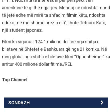
filmin. Ndoshta të interesuar për perspektivën
amerikane të gjithë ngjarjes. Mendoj se ndoshta mund
të jetë edhe më mirë ta shfaqim filmin këtu, ndoshta
edukojmë më shumë brezin e ri”, thotë Tetsuro Kato,
një student japonez.
Filmi ka siguruar 174.1 milionë dollarë nga shitja e
biletave në Shtetet e Bashkuara që nga 21 korriku. Në
rang global nga shitja e biletave filmi “Oppenheimer” ka
arritur 400 milionë dollar fitime./REL
Top Channel
SONDAZH