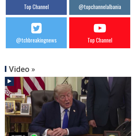
Top Channel
@topchannelalbania
@tchbreakingnews
Top Channel
Video »