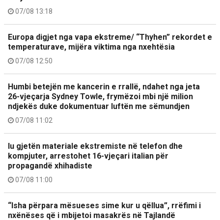
07/08 13:18
Europa digjet nga vapa ekstreme/ “Thyhen” rekordet e
temperaturave, mijëra viktima nga nxehtësia
07/08 12:50
Humbi betejën me kancerin e rrallë, ndahet nga jeta
26-vjeçarja Sydney Towle, frymëzoi mbi një milion
ndjekës duke dokumentuar luftën me sëmundjen
07/08 11:02
Iu gjetën materiale ekstremiste në telefon dhe
kompjuter, arrestohet 16-vjeçari italian për
propagandë xhihadiste
07/08 11:00
“Isha përpara mësueses sime kur u qëllua”, rrëfimi i
nxënëses që i mbijetoi masakrës në Tajlandë