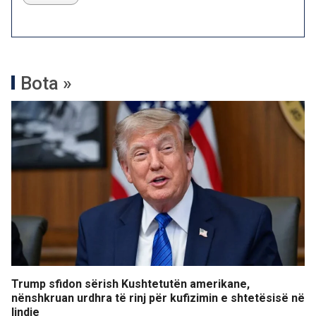
Bota »
Trump sfidon sërish Kushtetutën amerikane,
nënshkruan urdhra të rinj për kufizimin e shtetësisë në
lindje