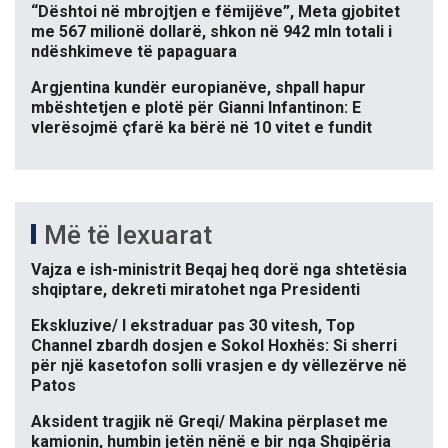
“Dështoi në mbrojtjen e fëmijëve”, Meta gjobitet
me 567 milionë dollarë, shkon në 942 mln totali i
ndëshkimeve të papaguara
Argjentina kundër europianëve, shpall hapur
mbështetjen e plotë për Gianni Infantinon: E
vlerësojmë çfarë ka bërë në 10 vitet e fundit
Më të lexuarat
Vajza e ish-ministrit Beqaj heq dorë nga shtetësia
shqiptare, dekreti miratohet nga Presidenti
Ekskluzive/ I ekstraduar pas 30 vitesh, Top
Channel zbardh dosjen e Sokol Hoxhës: Si sherri
për një kasetofon solli vrasjen e dy vëllezërve në
Patos
Aksident tragjik në Greqi/ Makina përplaset me
kamionin, humbin jetën nënë e bir nga Shqipëria