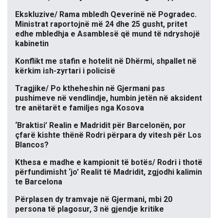
Ekskluzive/ Rama mbledh Qeverinë në Pogradec.
Ministrat raportojnë më 24 dhe 25 gusht, pritet
edhe mbledhja e Asamblesë që mund të ndryshojë
kabinetin
Konflikt me stafin e hotelit në Dhërmi, shpallet në
kërkim ish-zyrtari i policisë
Tragjike/ Po ktheheshin në Gjermani pas
pushimeve në vendlindje, humbin jetën në aksident
tre anëtarët e familjes nga Kosova
‘Braktisi’ Realin e Madridit për Barcelonën, por
çfarë kishte thënë Rodri përpara dy vitesh për Los
Blancos?
Kthesa e madhe e kampionit të botës/ Rodri i thotë
përfundimisht ‘jo’ Realit të Madridit, zgjodhi kalimin
te Barcelona
Përplasen dy tramvaje në Gjermani, mbi 20
persona të plagosur, 3 në gjendje kritike