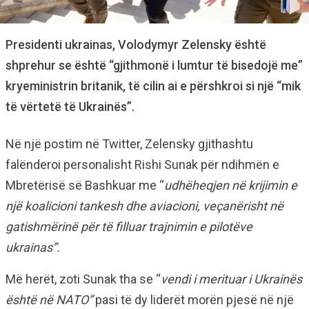
Presidenti ukrainas, Volodymyr Zelensky është
shprehur se është “gjithmonë i lumtur të bisedojë me”
kryeministrin britanik, të cilin ai e përshkroi si një “mik
të vërtetë të Ukrainës”.
Në një postim në Twitter, Zelensky gjithashtu
falënderoi personalisht Rishi Sunak për ndihmën e
Mbretërisë së Bashkuar me “
udhëheqjen në krijimin e
një koalicioni tankesh dhe aviacioni, veçanërisht në
gatishmërinë për të filluar trajnimin e pilotëve
ukrainas”.
Më herët, zoti Sunak tha se “
vendi i merituar i Ukrainës
është në NATO”
pasi të dy liderët morën pjesë në një