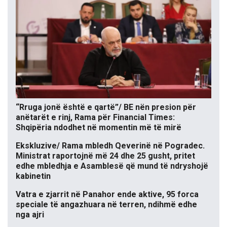
“Rruga jonë është e qartë”/ BE nën presion për
anëtarët e rinj, Rama për Financial Times:
Shqipëria ndodhet në momentin më të mirë
Ekskluzive/ Rama mbledh Qeverinë në Pogradec.
Ministrat raportojnë më 24 dhe 25 gusht, pritet
edhe mbledhja e Asamblesë që mund të ndryshojë
kabinetin
Vatra e zjarrit në Panahor ende aktive, 95 forca
speciale të angazhuara në terren, ndihmë edhe
nga ajri