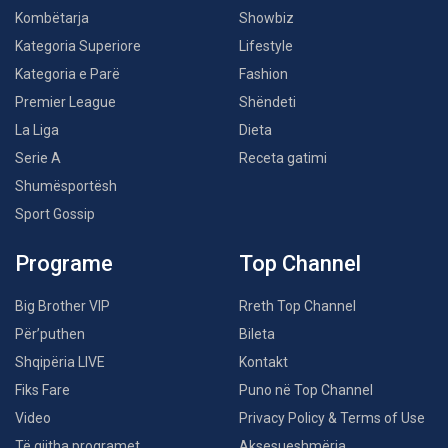
Kombëtarja
Showbiz
Kategoria Superiore
Lifestyle
Kategoria e Parë
Fashion
Premier League
Shëndeti
La Liga
Dieta
Serie A
Receta gatimi
Shumësportësh
Sport Gossip
Programe
Top Channel
Big Brother VIP
Rreth Top Channel
Për’puthen
Bileta
Shqipëria LIVE
Kontakt
Fiks Fare
Puno në Top Channel
Video
Privacy Policy & Terms of Use
Të gjitha programet
Aksesueshmëria