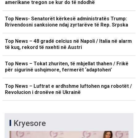
amerikane tregon se kur do të ndodhë
Top News- Senatorët kërkesë administratës Trump:
Rrivendosni sanksione ndaj zyrtarëve të Rep. Srpska
Top News – 48 gradë celcius në Napoli / Italia në alarm
të kuq, rekord të nxehti në Austri
Top News – Tokat zhuriten, të mbjellat thahen / Frikë
për sigurinë ushqimore, fermerët ‘adaptohen’
Top News – Luftrat e ardhshme luftohen nga robotët /
Revolucion i dronëve në Ukrainë
Kryesore