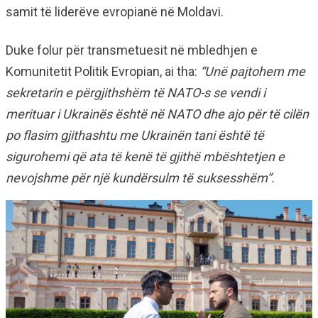
samit të liderëve evropianë në Moldavi.
Duke folur për transmetuesit në mbledhjen e
Komunitetit Politik Evropian, ai tha:
“Unë pajtohem me
sekretarin e përgjithshëm të NATO-s se vendi i
merituar i Ukrainës është në NATO dhe ajo për të cilën
po flasim gjithashtu me Ukrainën tani është të
sigurohemi që ata të kenë të gjithë mbështetjen e
nevojshme për një kundërsulm të suksesshëm”.