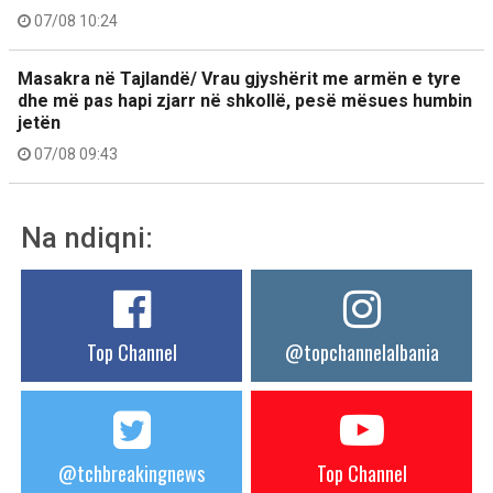
07/08 10:24
Masakra në Tajlandë/ Vrau gjyshërit me armën e tyre
dhe më pas hapi zjarr në shkollë, pesë mësues humbin
jetën
07/08 09:43
Na ndiqni:
Top Channel
@topchannelalbania
@tchbreakingnews
Top Channel