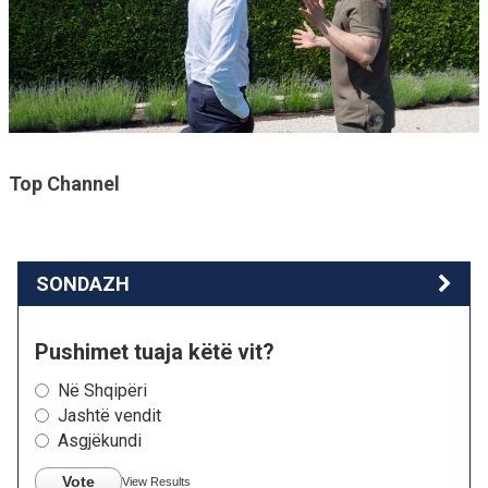
Top Channel
SONDAZH
Pushimet tuaja këtë vit?
Në Shqipëri
Jashtë vendit
Asgjëkundi
Vote
View Results