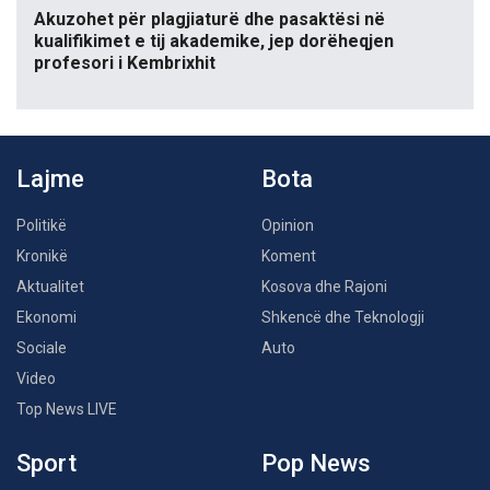
Akuzohet për plagjiaturë dhe pasaktësi në
kualifikimet e tij akademike, jep dorëheqjen
profesori i Kembrixhit
Lajme
Bota
Politikë
Opinion
Kronikë
Koment
Aktualitet
Kosova dhe Rajoni
Ekonomi
Shkencë dhe Teknologji
Sociale
Auto
Video
Top News LIVE
Sport
Pop News