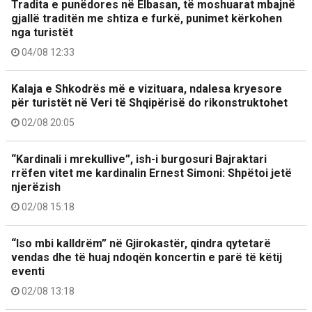
Tradita e punëdores në Elbasan, të moshuarat mbajnë
gjallë traditën me shtiza e furkë, punimet kërkohen
nga turistët
04/08 12:33
Kalaja e Shkodrës më e vizituara, ndalesa kryesore
për turistët në Veri të Shqipërisë do rikonstruktohet
02/08 20:05
“Kardinali i mrekullive”, ish-i burgosuri Bajraktari
rrëfen vitet me kardinalin Ernest Simoni: Shpëtoi jetë
njerëzish
02/08 15:18
“Iso mbi kalldrëm” në Gjirokastër, qindra qytetarë
vendas dhe të huaj ndoqën koncertin e parë të këtij
eventi
02/08 13:18