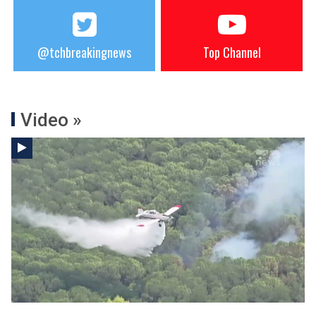
@tchbreakingnews
Top Channel
Video »