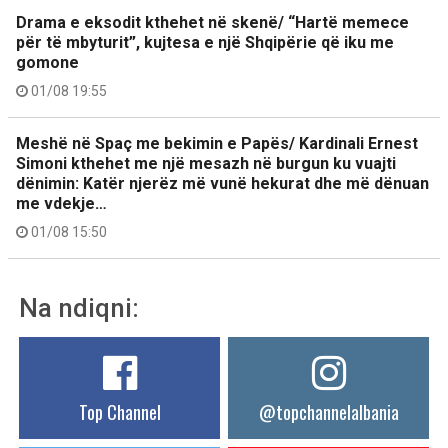
Drama e eksodit kthehet në skenë/ “Hartë memece
për të mbyturit”, kujtesa e një Shqipërie që iku me
gomone
01/08 19:55
Meshë në Spaç me bekimin e Papës/ Kardinali Ernest
Simoni kthehet me një mesazh në burgun ku vuajti
dënimin: Katër njerëz më vunë hekurat dhe më dënuan
me vdekje…
01/08 15:50
Na ndiqni:
Top Channel
@topchannelalbania