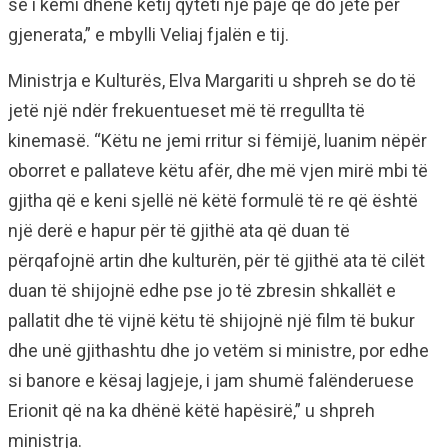
se i kemi dhënë këtij qyteti një pajë që do jetë për
gjenerata,” e mbylli Veliaj fjalën e tij.
Ministrja e Kulturës, Elva Margariti u shpreh se do të
jetë një ndër frekuentueset më të rregullta të
kinemasë. “Këtu ne jemi rritur si fëmijë, luanim nëpër
oborret e pallateve këtu afër, dhe më vjen mirë mbi të
gjitha që e keni sjellë në këtë formulë të re që është
një derë e hapur për të gjithë ata që duan të
përqafojnë artin dhe kulturën, për të gjithë ata të cilët
duan të shijojnë edhe pse jo të zbresin shkallët e
pallatit dhe të vijnë këtu të shijojnë një film të bukur
dhe unë gjithashtu dhe jo vetëm si ministre, por edhe
si banore e kësaj lagjeje, i jam shumë falënderuese
Erionit që na ka dhënë këtë hapësirë,” u shpreh
ministrja.