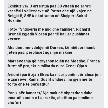
Ekskluzive/ U arrestua pas 30 vitesh në arrati
vrasësi i vëllezërve në Patos dhe një vajze në
Belgjikë, SHBA ekstradon në Shqipëri Sokol
Hoxhën
Foto/ “Shqipëria me miq dhe familje”, Richard
Grenell zgjedh Vlorën për të kaluar pushimet
verore
Aksident me vdekje në Durrës, këmbësori humb
jetën pasi përplaset nga një makinë
Marrëveshja që ndryshon lojën në Mesdhe, Franca
futet në projektin miliarda euro Greqi-Qipro
Avioni i parë zjarrfikës ka nisur punën për shuarjen
e zjarreve, Rama: Gusht sfidues, na gjen më të
fortë dhe të përgatitur
Panik për banorët/ Një makinë shpërthen duke
ecur në zonën e Laprakës, shpëton pa lëndime
shoferi