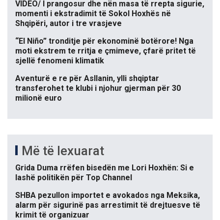
VIDEO/ I prangosur dhe nën masa të rrepta sigurie,
momenti i ekstradimit të Sokol Hoxhës në
Shqipëri, autor i tre vrasjeve
“El Niño” tronditje për ekonominë botërore! Nga
moti ekstrem te rritja e çmimeve, çfarë pritet të
sjellë fenomeni klimatik
Aventurë e re për Asllanin, ylli shqiptar
transferohet te klubi i njohur gjerman për 30
milionë euro
Më të lexuarat
Grida Duma rrëfen bisedën me Lori Hoxhën: Si e
lashë politikën për Top Channel
SHBA pezullon importet e avokados nga Meksika,
alarm për sigurinë pas arrestimit të drejtuesve të
krimit të organizuar