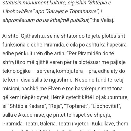
statusin monument kulture, siç ishin “Shtëpia e
Libohovitëve” apo “Sarajet e Toptanasve”, i
shpronësuam do ua kthejmë publikut,”
tha Veliaj.
Ai shtoi Gjithashtu, se në shtator do të jetë plotësisht
funksionale edhe Piramida, e cila po ashtu ka hapësira
edhe për kulturën dhe artin. “Për Piramidën do të
shfrytëzojmë gjithë verën për ta plotësuar me pajisje
teknologjike – servera, kompjutera – pra, edhe aty do
të kemi disa salla të ngjashme. Nëse në fund të këtij
misioni, bashkë me Elvën e me bashkëpunimet tona
që kemi nëpër qytet, i lëmë qytetit këtë lloj akupunture,
si “Shtëpia Kadare”, “Reja”, “Toptanët”, “Libohovitët”,
salla e Akademisë, që pritet të hapet së shpejti,
Piramida, Teatri, Galeria, Teatri i Vjetër i Kukullave, them