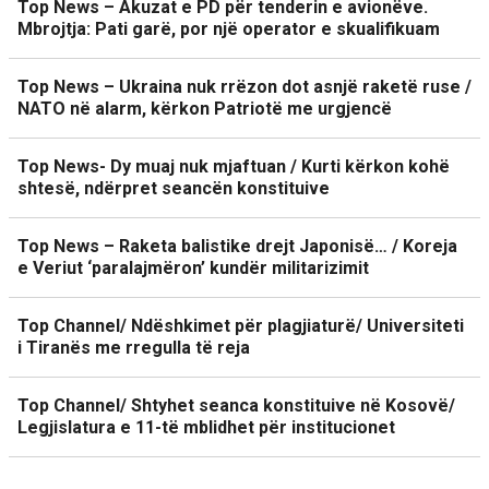
Top News – Akuzat e PD për tenderin e avionëve.
Mbrojtja: Pati garë, por një operator e skualifikuam
Top News – Ukraina nuk rrëzon dot asnjë raketë ruse /
NATO në alarm, kërkon Patriotë me urgjencë
Top News- Dy muaj nuk mjaftuan / Kurti kërkon kohë
shtesë, ndërpret seancën konstituive
Top News – Raketa balistike drejt Japonisë… / Koreja
e Veriut ‘paralajmëron’ kundër militarizimit
Top Channel/ Ndëshkimet për plagjiaturë/ Universiteti
i Tiranës me rregulla të reja
Top Channel/ Shtyhet seanca konstituive në Kosovë/
Legjislatura e 11-të mblidhet për institucionet