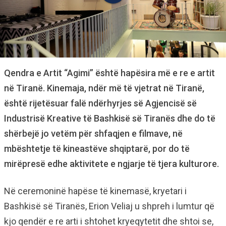
Qendra e Artit “Agimi” është hapësira më e re e artit
në Tiranë. Kinemaja, ndër më të vjetrat në Tiranë,
është rijetësuar falë ndërhyrjes së Agjencisë së
Industrisë Kreative të Bashkisë së Tiranës dhe do të
shërbejë jo vetëm për shfaqjen e filmave, në
mbështetje të kineastëve shqiptarë, por do të
mirëpresë edhe aktivitete e ngjarje të tjera kulturore.
Në ceremoninë hapëse të kinemasë, kryetari i
Bashkisë së Tiranës, Erion Veliaj u shpreh i lumtur që
kjo qendër e re arti i shtohet kryeqytetit dhe shtoi se,