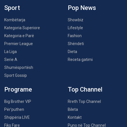
Sport
Pop News
Kombëtarja
Showbiz
Kategoria Superiore
Lifestyle
Kategoria e Parë
Fashion
Premier League
Shëndeti
La Liga
Dieta
Serie A
Receta gatimi
Shumësportësh
Sport Gossip
Programe
Top Channel
Big Brother VIP
Rreth Top Channel
Për’puthen
Bileta
Shqipëria LIVE
Kontakt
Fiks Fare
Puno në Top Channel