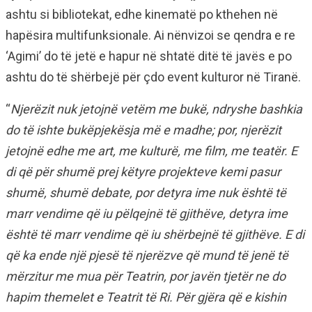
ashtu si bibliotekat, edhe kinematë po kthehen në
hapësira multifunksionale. Ai nënvizoi se qendra e re
‘Agimi’ do të jetë e hapur në shtatë ditë të javës e po
ashtu do të shërbejë për çdo event kulturor në Tiranë.
“
Njerëzit nuk jetojnë vetëm me bukë, ndryshe bashkia
do të ishte bukëpjekësja më e madhe; por, njerëzit
jetojnë edhe me art, me kulturë, me film, me teatër. E
di që për shumë prej këtyre projekteve kemi pasur
shumë, shumë debate, por detyra ime nuk është të
marr vendime që iu pëlqejnë të gjithëve, detyra ime
është të marr vendime që iu shërbejnë të gjithëve. E di
që ka ende një pjesë të njerëzve që mund të jenë të
mërzitur me mua për Teatrin, por javën tjetër ne do
hapim themelet e Teatrit të Ri. Për gjëra që e kishin