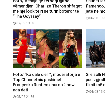
Foto/ Veshja që tërhoqi gjithë
Shuhet le
vëmendjen, Charlize Theron shfaqet
flamenco,
me një look të ri në turin botëror të
jetë në m
“The Odyssey”
06/08 19:
07/08 13:58
Foto/ “Ka dalë dielli”, moderatorja e
Si e solli
Top Channel nis pushimet,
pse zgjod
Françeska Rustem dhuron ‘show’
filmit më 
nga deti
04/08 15:
05/08 21:56