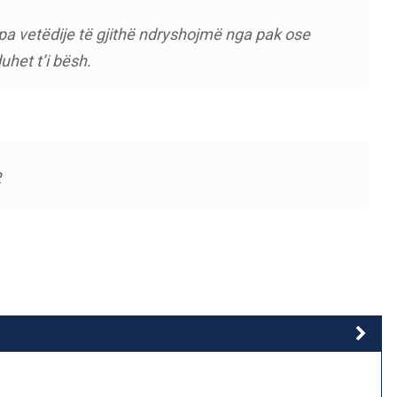
a vetëdije të gjithë ndryshojmë nga pak ose
het t’i bësh.
R