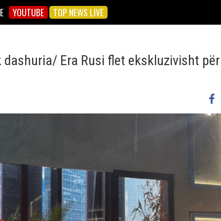
E
YOUTUBE
TOP NEWS LIVE
k dashuria/ Era Rusi flet ekskluzivisht për