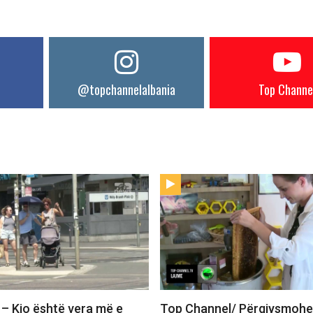
@topchannelalbania
Top Channe
– Kjo është vera më e
Top Channel/ Përgjysmohet