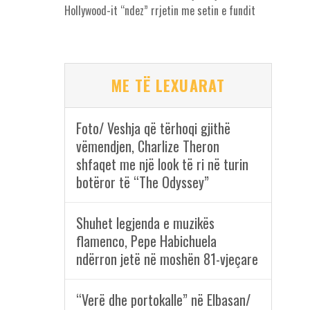
Hollywood-it “ndez” rrjetin me setin e fundit
ME TË LEXUARAT
Foto/ Veshja që tërhoqi gjithë
vëmendjen, Charlize Theron
shfaqet me një look të ri në turin
botëror të “The Odyssey”
Shuhet legjenda e muzikës
flamenco, Pepe Habichuela
ndërron jetë në moshën 81-vjeçare
“Verë dhe portokalle” në Elbasan/