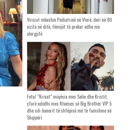
Virozat mbushin Pediatrinë në Vlorë, deri në 80
vizita në ditë, fëmijët të prekur edhe me
alergjitë
Foto/ “Kriset” miqësia mes Selin dhe Kristit,
çfarë ndodhi mes fitueses së Big Brother VIP 5
dhe ish-banorit të shtëpisë më të famshme në
Shqipëri