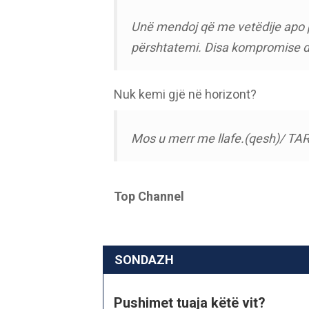
Unë mendoj që me vetëdije apo p
përshtatemi. Disa kompromise du
Nuk kemi gjë në horizont?
Mos u merr me llafe.(qesh)/ TA
Top Channel
SONDAZH
Pushimet tuaja këtë vit?