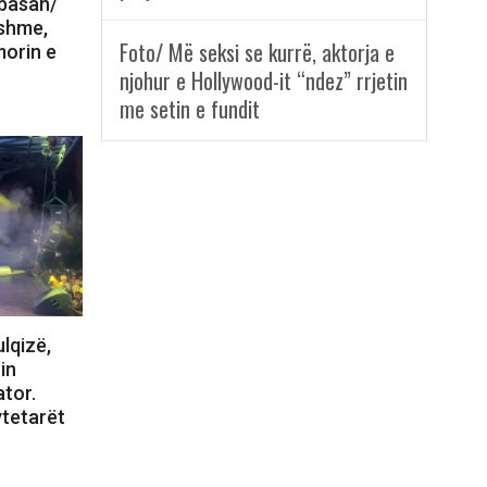
lbasan/
nshme,
Foto/ Më seksi se kurrë, aktorja e
morin e
njohur e Hollywood-it “ndez” rrjetin
me setin e fundit
lqizë,
in
tor.
ytetarët