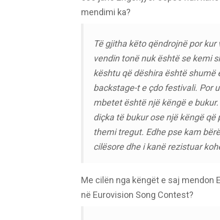
mendimi ka?
Të gjitha këto qëndrojnë por kur 
vendin tonë nuk është se kemi 
kështu që dëshira është shumë 
backstage-t e çdo festivali. Por
mbetet është një këngë e bukur. 
diçka të bukur ose një këngë që 
themi tregut. Edhe pse kam bër
cilësore dhe i kanë rezistuar kohë
Me cilën nga këngët e saj mendon Er
në Eurovision Song Contest?