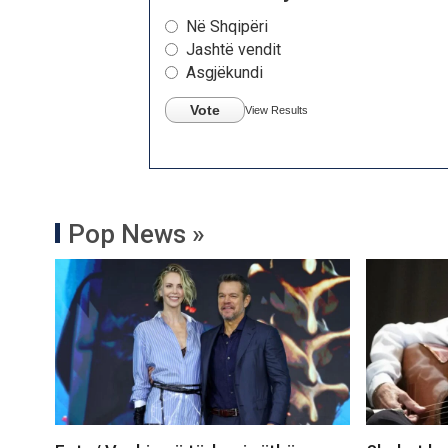
Në Shqipëri
Jashtë vendit
Asgjëkundi
Vote
View Results
Pop News »