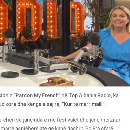
isionin “Pardon My French” në Top Albania Radio, ka
zikore dhe kënga e saj re, “Kur të merr malli”.
rehen se janë ndarë me festivalet dhe janë mërzitur
marrë asnjëherë atë që kanë dashur. Po Era çfarë