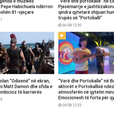
gjenda e muzikës
“Verë dhe portokalle” në E
 Pepe Habichuela ndërron
Pjesëmarrje e jashtëzako
oshën 81-vjeçare
qindra qytetarë shijuan hu
trupës së “Portokalli”
31
06/08 12:30
 Nolan “Odisenë” në ekran,
“Verë dhe Portokalle” në Bu
hi Matt Damon dhe sfida e
aktorët e Portokallisë ndez
ambicioz të karrierës
atmosferën në qytetin mina
Emocionesh të forta për q
09
04/08 12:53