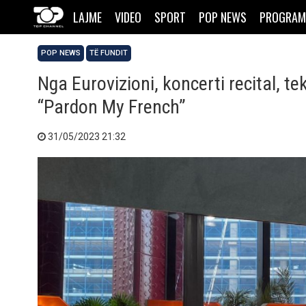
LAJME
VIDEO
SPORT
POP NEWS
PROGRAM
POP NEWS
TË FUNDIT
Nga Eurovizioni, koncerti recital, te
“Pardon My French”
31/05/2023 21:32