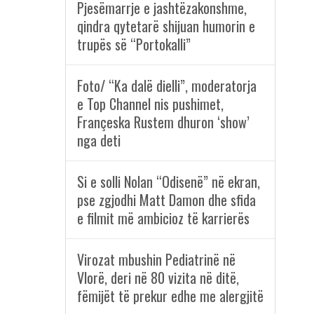
Pjesëmarrje e jashtëzakonshme,
qindra qytetarë shijuan humorin e
trupës së “Portokalli”
Foto/ “Ka dalë dielli”, moderatorja
e Top Channel nis pushimet,
Françeska Rustem dhuron ‘show’
nga deti
Si e solli Nolan “Odisenë” në ekran,
pse zgjodhi Matt Damon dhe sfida
e filmit më ambicioz të karrierës
Virozat mbushin Pediatrinë në
Vlorë, deri në 80 vizita në ditë,
fëmijët të prekur edhe me alergjitë