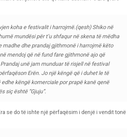
vjen koha e festivalit i harrojmë.(qesh) Shiko në
shumë mundësi për t’u shfaqur në skena të mëdha
e madhe dhe prandaj gjithmonë i harrojmë këto
 unë mendoj që në fund fare gjithmonë ajo që
Prandaj unë jam munduar të risjell në festival
përfaqëson Erën. Jo një këngë që i duhet le të
ë edhe këngë komerciale por prapë kanë qenë
s siç është “Gjuju”.
a se do të ishte një përfaqësim i denjë i vendit tonë