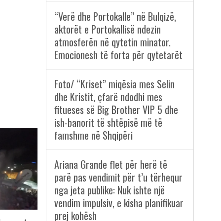
“Verë dhe Portokalle” në Bulqizë,
aktorët e Portokallisë ndezin
atmosferën në qytetin minator.
Emocionesh të forta për qytetarët
Foto/ “Kriset” miqësia mes Selin
dhe Kristit, çfarë ndodhi mes
fitueses së Big Brother VIP 5 dhe
ish-banorit të shtëpisë më të
famshme në Shqipëri
Ariana Grande flet për herë të
parë pas vendimit për t’u tërhequr
nga jeta publike: Nuk ishte një
vendim impulsiv, e kisha planifikuar
prej kohësh