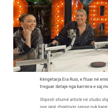
Këngëtarja Era Rusi, e ftuar në em
treguar detaje nga karriera e saj mu
Shpesh shumë artistë në studio shp
ose janë zhgënjyer sepse nuk kanë 