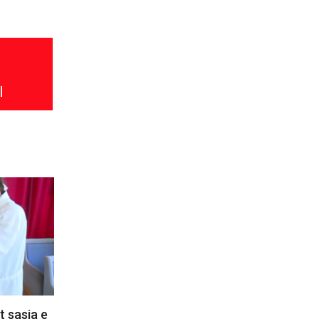
l
 sasia e