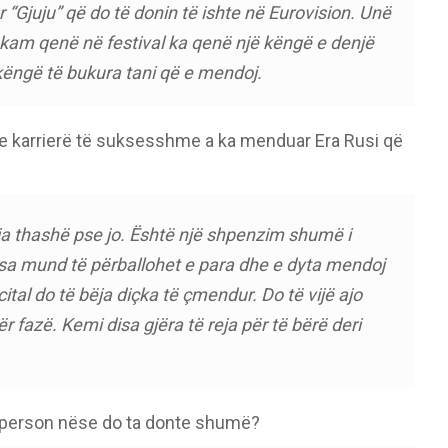
Gjuju” që do të donin të ishte në Eurovision. Unë
kam qenë në festival ka qenë një këngë e denjë
këngë të bukura tani që e mendoj.
e karrierë të suksesshme a ka menduar Era Rusi që
 thashë pse jo. Është një shpenzim shumë i
sa mund të përballohet e para dhe e dyta mendoj
cital do të bëja diçka të çmendur. Do të vijë ajo
r fazë. Kemi disa gjëra të reja për të bërë deri
ë person nëse do ta donte shumë?