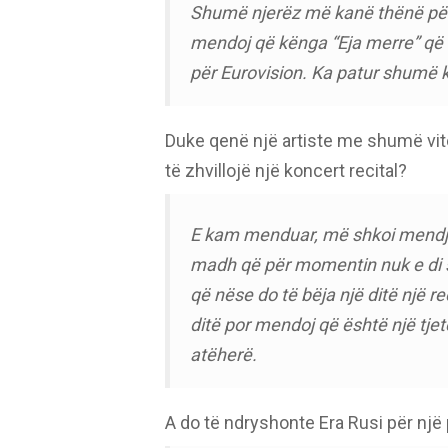
Shumë njerëz më kanë thënë për “
mendoj që kënga “Eja merre” që 
për Eurovision. Ka patur shumë 
Duke qenë një artiste me shumë vit
të zhvillojë një koncert recital?
E kam menduar, më shkoi mendja
madh që për momentin nuk e di 
që nëse do të bëja një ditë një re
ditë por mendoj që është një tjetë
atëherë.
A do të ndryshonte Era Rusi për nj