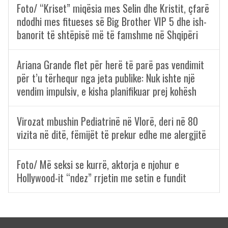
Foto/ “Kriset” miqësia mes Selin dhe Kristit, çfarë
ndodhi mes fitueses së Big Brother VIP 5 dhe ish-
banorit të shtëpisë më të famshme në Shqipëri
Ariana Grande flet për herë të parë pas vendimit
për t’u tërhequr nga jeta publike: Nuk ishte një
vendim impulsiv, e kisha planifikuar prej kohësh
Virozat mbushin Pediatrinë në Vlorë, deri në 80
vizita në ditë, fëmijët të prekur edhe me alergjitë
Foto/ Më seksi se kurrë, aktorja e njohur e
Hollywood-it “ndez” rrjetin me setin e fundit