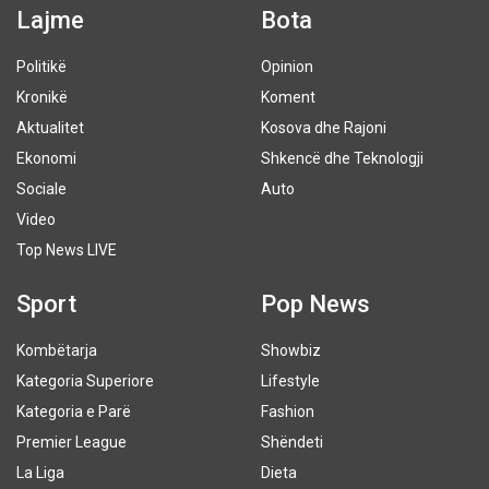
Lajme
Bota
Politikë
Opinion
Kronikë
Koment
Aktualitet
Kosova dhe Rajoni
Ekonomi
Shkencë dhe Teknologji
Sociale
Auto
Video
Top News LIVE
Sport
Pop News
Kombëtarja
Showbiz
Kategoria Superiore
Lifestyle
Kategoria e Parë
Fashion
Premier League
Shëndeti
La Liga
Dieta