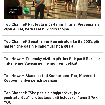
Top Channel/ Protesta e 69-të në Tiranë. Pjesëmarrja
vijon e ulët, kërkesat nuk ndryshojnë
Top Channel/ Senati amerikan miraton tarifa 500% për
naftën dhe gazin e importuar nga Rusia
Top News – Zelensky viziton për herë të parë Serbinë.
Takime me Vuçiçin në një moment delikat
Top News – Skadon afati Kushtetues. Por, Kuvendi i
Kosovën shtyn sërish seancën
Top Channel/ “Shqipëria e shqiptarëve, jo e
pushtetarëve”, protestuesit në bulevard: Rama SPAK-
YOU