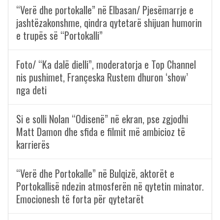
“Verë dhe portokalle” në Elbasan/ Pjesëmarrje e
jashtëzakonshme, qindra qytetarë shijuan humorin
e trupës së “Portokalli”
Foto/ “Ka dalë dielli”, moderatorja e Top Channel
nis pushimet, Françeska Rustem dhuron ‘show’
nga deti
Si e solli Nolan “Odisenë” në ekran, pse zgjodhi
Matt Damon dhe sfida e filmit më ambicioz të
karrierës
“Verë dhe Portokalle” në Bulqizë, aktorët e
Portokallisë ndezin atmosferën në qytetin minator.
Emocionesh të forta për qytetarët