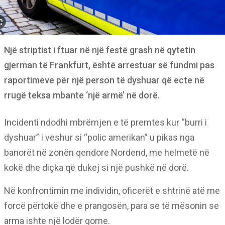
Një striptist i ftuar në një festë grash në qytetin
gjerman të Frankfurt, është arrestuar së fundmi pas
raportimeve për një person të dyshuar që ecte në
rrugë teksa mbante ‘një armë’ në dorë.
Incidenti ndodhi mbrëmjen e të premtes kur “burri i
dyshuar” i veshur si “polic amerikan” u pikas nga
banorët në zonën qendore Nordend, me helmetë në
kokë dhe diçka që dukej si një pushkë në dorë.
Në konfrontimin me individin, oficerët e shtrinë atë me
forcë përtokë dhe e prangosën, para se të mësonin se
arma ishte një lodër gome.