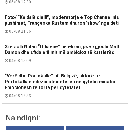
06/08 12:30
Foto/ “Ka dalë dielli”, moderatorja e Top Channel nis
pushimet, Françeska Rustem dhuron ‘show’ nga deti
05/08 21:56
Si e solli Nolan “Odisenë” në ekran, pse zgjodhi Matt
Damon dhe sfida e filmit më ambicioz të karrierës
04/08 15:09
“Verë dhe Portokalle” në Bulqizë, aktorët e
Portokallisë ndezin atmosferën në qytetin minator.
Emocionesh të forta për qytetarët
04/08 12:53
Na ndiqni: