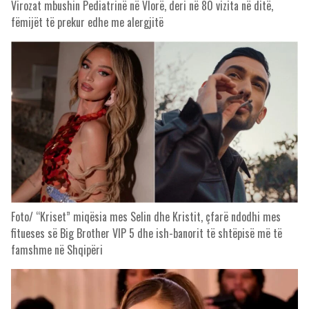
Virozat mbushin Pediatrinë në Vlorë, deri në 80 vizita në ditë,
fëmijët të prekur edhe me alergjitë
Foto/ “Kriset” miqësia mes Selin dhe Kristit, çfarë ndodhi mes
fitueses së Big Brother VIP 5 dhe ish-banorit të shtëpisë më të
famshme në Shqipëri