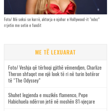
Foto/ Më seksi se kurrë, aktorja e njohur e Hollywood-it “ndez”
rrjetin me setin e fundit
ME TË LEXUARAT
Foto/ Veshja që tërhoqi gjithë vëmendjen, Charlize
Theron shfaqet me një look të ri në turin botëror
të “The Odyssey”
Shuhet legjenda e muzikës flamenco, Pepe
Habichuela ndërron jetë në moshën 81-vjeçare