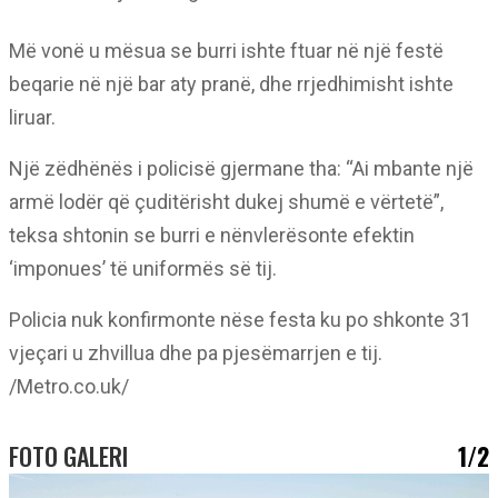
Më vonë u mësua se burri ishte ftuar në një festë
beqarie në një bar aty pranë, dhe rrjedhimisht ishte
liruar.
Një zëdhënës i policisë gjermane tha: “Ai mbante një
armë lodër që çuditërisht dukej shumë e vërtetë”,
teksa shtonin se burri e nënvlerësonte efektin
‘imponues’ të uniformës së tij.
Policia nuk konfirmonte nëse festa ku po shkonte 31
vjeçari u zhvillua dhe pa pjesëmarrjen e tij.
/Metro.co.uk/
FOTO GALERI
1/2