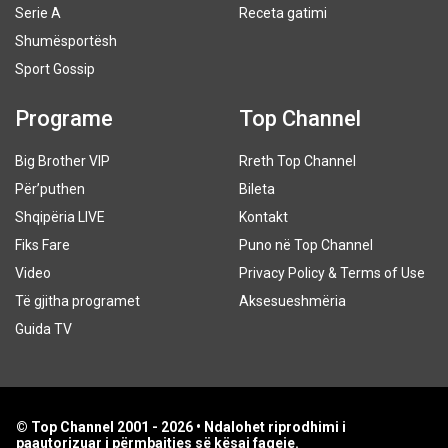
Serie A
Receta gatimi
Shumësportësh
Sport Gossip
Programe
Top Channel
Big Brother VIP
Rreth Top Channel
Për’puthen
Bileta
Shqipëria LIVE
Kontakt
Fiks Fare
Puno në Top Channel
Video
Privacy Policy & Terms of Use
Të gjitha programet
Aksesueshmëria
Guida TV
© Top Channel 2001 - 2026 • Ndalohet riprodhimi i
paautorizuar i përmbajtjes së kësaj faqeje.