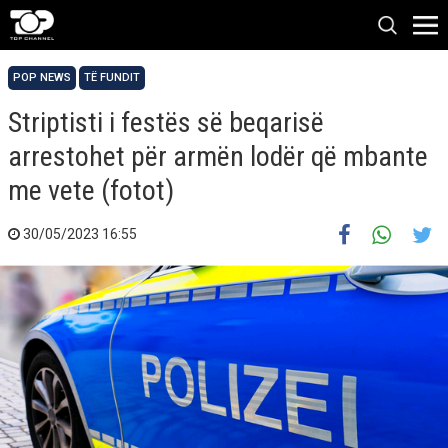
POP NEWS
TË FUNDIT
Striptisti i festës së beqarisë
arrestohet për armën lodër që mbante
me vete (fotot)
30/05/2023 16:55