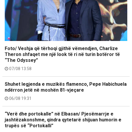
Foto/ Veshja që tërhoqi gjithë vëmendjen, Charlize
Theron shfaqet me një look të ri në turin botëror të
“The Odyssey”
07/08 13:58
Shuhet legjenda e muzikës flamenco, Pepe Habichuela
ndërron jetë në moshën 81-vjeçare
06/08 19:31
“Verë dhe portokalle” në Elbasan/ Pjesëmarrje e
jashtëzakonshme, qindra qytetarë shijuan humorin e
trupës së “Portokalli”