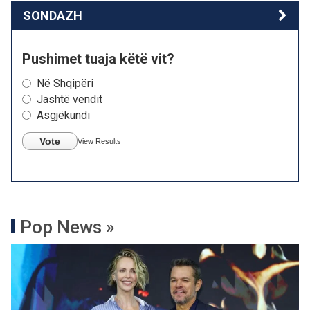
SONDAZH
Pushimet tuaja këtë vit?
Në Shqipëri
Jashtë vendit
Asgjëkundi
Vote
View Results
Pop News »