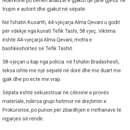
Ndërkohë po bëhen analizat e gjakut që janë gjetur në
trupin e autorit dhe gjakut në sëpatë.
Në fshatin Kusarth, 44-vjeçarja Alma Qevani u godit
për vdekje nga kunati Tefik Tashi, 58 vjeç. Viktima
është 44-vjeçarja Alma Qevani, motra e
bashkëshortes së Tefik Tashit.
58-vjeçari u kap nga policia në fshatin Bradashesh,
teksa ishte me një sëpatë në dorë dhe me duart me
gjak dhe po ecte me vrap.
Sëpata është sekuestruar në cilësinë e provës
materiale, ndërsa grupi hetimor në drejtimin e
Prokurorisë, po punon për zbardhjen e rrethanave të
ngjarjes së rëndë.