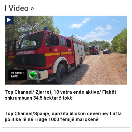
Video »
Top Channel/ Zjarret, 10 vatra ende aktive/ Flakët
shkrumbuan 34.5 hektarë tokë
Top Channel/Spanjë, opozita bllokon qeverinë/ Lufta
politike lë në rrugë 1000 fëmijë marokenë