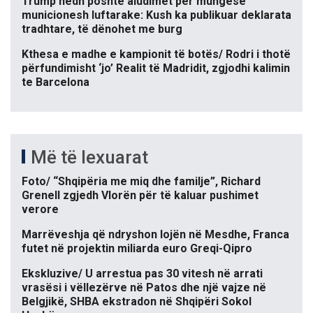
Trump hedh poshtë aludimet për mungesë
municionesh luftarake: Kush ka publikuar deklarata
tradhtare, të dënohet me burg
Kthesa e madhe e kampionit të botës/ Rodri i thotë
përfundimisht ‘jo’ Realit të Madridit, zgjodhi kalimin
te Barcelona
Më të lexuarat
Foto/ “Shqipëria me miq dhe familje”, Richard
Grenell zgjedh Vlorën për të kaluar pushimet
verore
Marrëveshja që ndryshon lojën në Mesdhe, Franca
futet në projektin miliarda euro Greqi-Qipro
Ekskluzive/ U arrestua pas 30 vitesh në arrati
vrasësi i vëllezërve në Patos dhe një vajze në
Belgjikë, SHBA ekstradon në Shqipëri Sokol