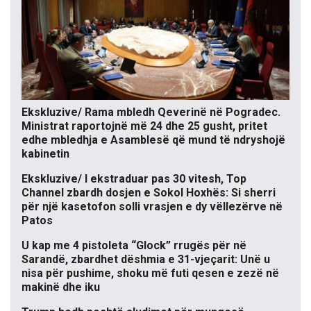
Ekskluzive/ Rama mbledh Qeverinë në Pogradec.
Ministrat raportojnë më 24 dhe 25 gusht, pritet
edhe mbledhja e Asamblesë që mund të ndryshojë
kabinetin
Ekskluzive/ I ekstraduar pas 30 vitesh, Top
Channel zbardh dosjen e Sokol Hoxhës: Si sherri
për një kasetofon solli vrasjen e dy vëllezërve në
Patos
U kap me 4 pistoleta “Glock” rrugës për në
Sarandë, zbardhet dëshmia e 31-vjeçarit: Unë u
nisa për pushime, shoku më futi qesen e zezë në
makinë dhe iku