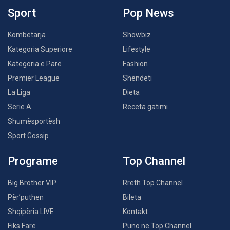
Sport
Pop News
Kombëtarja
Showbiz
Kategoria Superiore
Lifestyle
Kategoria e Parë
Fashion
Premier League
Shëndeti
La Liga
Dieta
Serie A
Receta gatimi
Shumësportësh
Sport Gossip
Programe
Top Channel
Big Brother VIP
Rreth Top Channel
Për’puthen
Bileta
Shqipëria LIVE
Kontakt
Fiks Fare
Puno në Top Channel