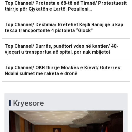
Top Channel/ Protesta e 68-të në Tiranë/ Protestuesit
thirrje për Gjykatën e Lartë: Pezulloni…
Top Channel/ Dëshmia/ Rrëfehet Kejdi Banaj që u kap
teksa transportonte 4 pistoleta “Glock”
Top Channel/ Durrës, punëtori vdes në kantier/ 40-
vjeçari u transportua në spital, por nuk mbijetoi
Top Channel/ OKB thirrje Moskës e Kievit/ Guterres:
Ndalni sulmet me raketa e dronë
Kryesore