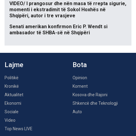
VIDEO/ I prangosur dhe nën masa të rrepta sigurie,
momenti i ekstradimit të Sokol Hoxhës në
Shqipëri, autor i tre vrasjeve
Senati amerikan konfirmon Eric P. Wendt si
ambasador të SHBA-së në Shqipëri
Lajme
Bota
Politikë
Opinion
Kronikë
Koment
Aktualitet
Kosova dhe Rajoni
Ekonomi
Shkencë dhe Teknologji
Sociale
Auto
Video
Top News LIVE