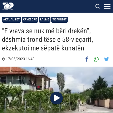
AKTUALITET
KRYESORE
LAJME
TË FUNDIT
“E vrava se nuk më bëri drekën”,
dëshmia tronditëse e 58-vjeçarit,
ekzekutoi me sëpatë kunatën
17/05/2023 16:43