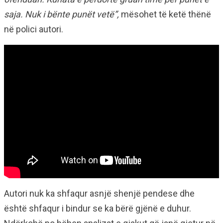
saja. Nuk i bënte punët vetë”,
mësohet të ketë thënë
në polici autori.
Autori nuk ka shfaqur asnjë shenjë pendese dhe
është shfaqur i bindur se ka bërë gjënë e duhur.