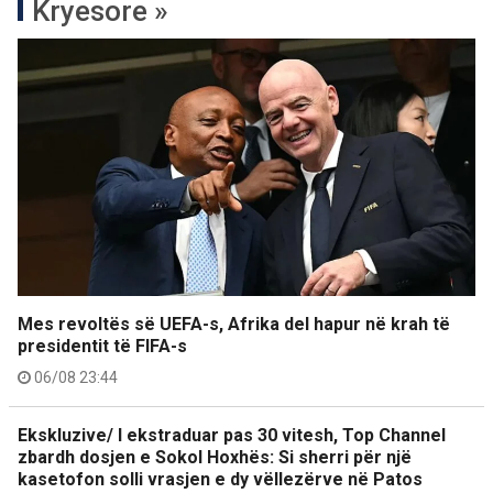
Kryesore »
Mes revoltës së UEFA-s, Afrika del hapur në krah të
presidentit të FIFA-s
06/08 23:44
Ekskluzive/ I ekstraduar pas 30 vitesh, Top Channel
zbardh dosjen e Sokol Hoxhës: Si sherri për një
kasetofon solli vrasjen e dy vëllezërve në Patos