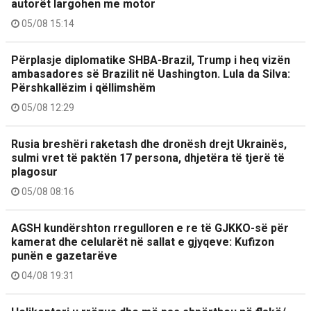
autorët largohen me motor
05/08 15:14
Përplasje diplomatike SHBA-Brazil, Trump i heq vizën
ambasadores së Brazilit në Uashington. Lula da Silva:
Përshkallëzim i qëllimshëm
05/08 12:29
Rusia breshëri raketash dhe dronësh drejt Ukrainës,
sulmi vret të paktën 17 persona, dhjetëra të tjerë të
plagosur
05/08 08:16
AGSH kundërshton rregulloren e re të GJKKO-së për
kamerat dhe celularët në sallat e gjyqeve: Kufizon
punën e gazetarëve
04/08 19:31