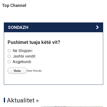
Top Channel
SONDAZH
Pushimet tuaja këtë vit?
Në Shqipëri
Jashtë vendit
Asgjëkundi
Vote
View Results
Aktualitet »