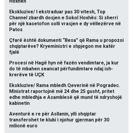
Hoxhën
Ekskluzive/ I ekstraduar pas 30 vitesh, Top
Channel zbardh dosjen e Sokol Hoxhës: Si sherri
për një kasetofon solli vrasjen e dy vëllezërve në
Patos
Çfarë është dokumenti “Besa” që Rama u propozoi
shqiptarëve? Kryeministri e shpjegon me katër
fjalë
Procesi në Hagë hyn në fazën vendimtare, ja kur
do të mbahen seancat përfundimtare ndaj ish-
krerëve të UÇK
Ekskluzive/ Rama mbledh Qeverinë në Pogradec.
Ministrat raportojnë më 24 dhe 25 gusht, pritet
edhe mbledhja e Asamblesë që mund të ndryshojë
kabinetin
Aventurë e re për Asllanin, ylli shqiptar
transferohet te klubi i njohur gjerman për 30
milionë euro