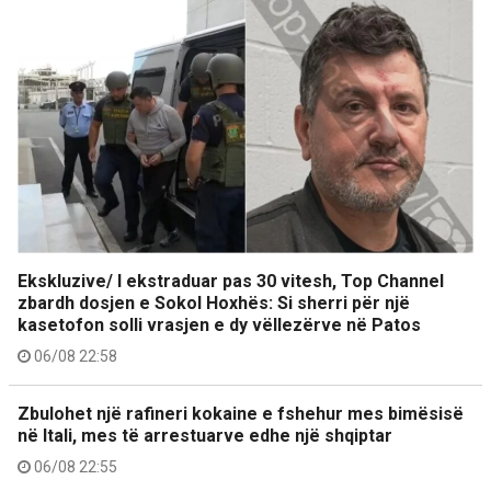
Ekskluzive/ I ekstraduar pas 30 vitesh, Top Channel
zbardh dosjen e Sokol Hoxhës: Si sherri për një
kasetofon solli vrasjen e dy vëllezërve në Patos
06/08 22:58
Zbulohet një rafineri kokaine e fshehur mes bimësisë
në Itali, mes të arrestuarve edhe një shqiptar
06/08 22:55