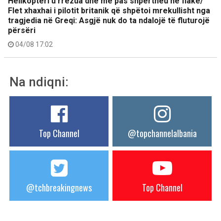
Helikopteri u rrëzua dhe më pas shpërtheu në flakë/
Flet xhaxhai i pilotit britanik që shpëtoi mrekullisht nga
tragjedia në Greqi: Asgjë nuk do ta ndalojë të fluturojë
përsëri
04/08 17:02
Na ndiqni:
Top Channel
@topchannelalbania
@tchbreakingnews
Top Channel