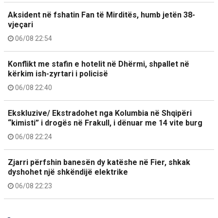
Aksident në fshatin Fan të Mirditës, humb jetën 38-
vjeçari
06/08 22:54
Konflikt me stafin e hotelit në Dhërmi, shpallet në
kërkim ish-zyrtari i policisë
06/08 22:40
Ekskluzive/ Ekstradohet nga Kolumbia në Shqipëri
“kimisti” i drogës në Frakull, i dënuar me 14 vite burg
06/08 22:24
Zjarri përfshin banesën dy katëshe në Fier, shkak
dyshohet një shkëndijë elektrike
06/08 22:23