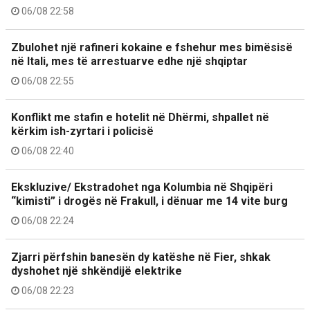
06/08 22:58
Zbulohet një rafineri kokaine e fshehur mes bimësisë
në Itali, mes të arrestuarve edhe një shqiptar
06/08 22:55
Konflikt me stafin e hotelit në Dhërmi, shpallet në
kërkim ish-zyrtari i policisë
06/08 22:40
Ekskluzive/ Ekstradohet nga Kolumbia në Shqipëri
“kimisti” i drogës në Frakull, i dënuar me 14 vite burg
06/08 22:24
Zjarri përfshin banesën dy katëshe në Fier, shkak
dyshohet një shkëndijë elektrike
06/08 22:23