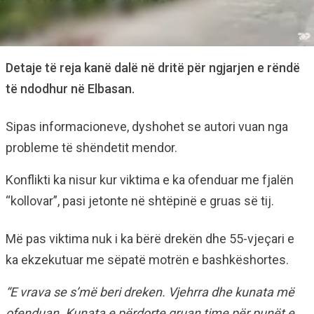
Detaje të reja kanë dalë në dritë për ngjarjen e rëndë
të ndodhur në Elbasan.
Sipas informacioneve, dyshohet se autori vuan nga
probleme të shëndetit mendor.
Konflikti ka nisur kur viktima e ka ofenduar me fjalën
“kollovar”, pasi jetonte në shtëpinë e gruas së tij.
Më pas viktima nuk i ka bërë drekën dhe 55-vjeçari e
ka ekzekutuar me sëpatë motrën e bashkëshortes.
“E vrava se s’më beri dreken. Vjehrra dhe kunata më
ofenduan. Kunata e përdorte gruan time për punët e