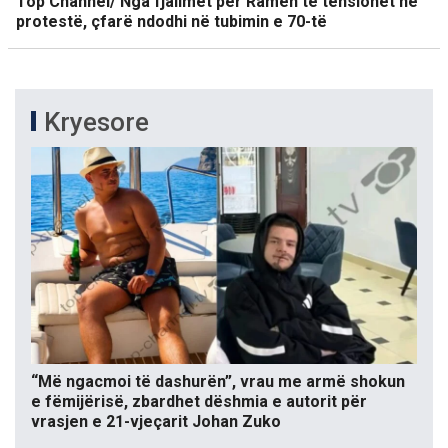
Top Channel/ Nga fjalimet për Ramën te tensionet në
protestë, çfarë ndodhi në tubimin e 70-të
Kryesore
“Më ngacmoi të dashurën”, vrau me armë shokun
e fëmijërisë, zbardhet dëshmia e autorit për
vrasjen e 21-vjeçarit Johan Zuko