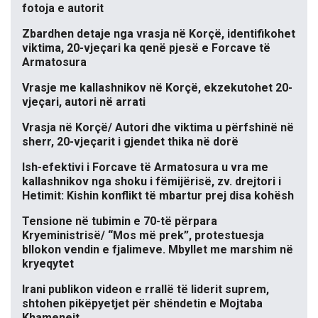
fotoja e autorit
Zbardhen detaje nga vrasja në Korçë, identifikohet
viktima, 20-vjeçari ka qenë pjesë e Forcave të
Armatosura
Vrasje me kallashnikov në Korçë, ekzekutohet 20-
vjeçari, autori në arrati
Vrasja në Korçë/ Autori dhe viktima u përfshinë në
sherr, 20-vjeçarit i gjendet thika në dorë
Ish-efektivi i Forcave të Armatosura u vra me
kallashnikov nga shoku i fëmijërisë, zv. drejtori i
Hetimit: Kishin konflikt të mbartur prej disa kohësh
Tensione në tubimin e 70-të përpara
Kryeministrisë/ “Mos më prek”, protestuesja
bllokon vendin e fjalimeve. Mbyllet me marshim në
kryeqytet
Irani publikon videon e rrallë të liderit suprem,
shtohen pikëpyetjet për shëndetin e Mojtaba
Khameneit