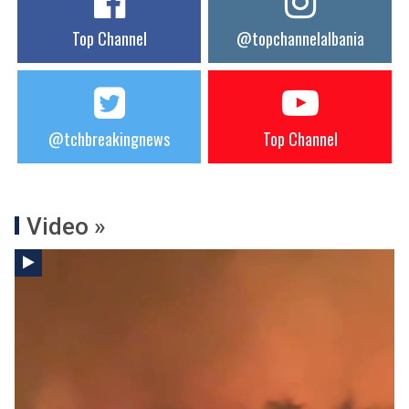
Top Channel
@topchannelalbania
@tchbreakingnews
Top Channel
Video »