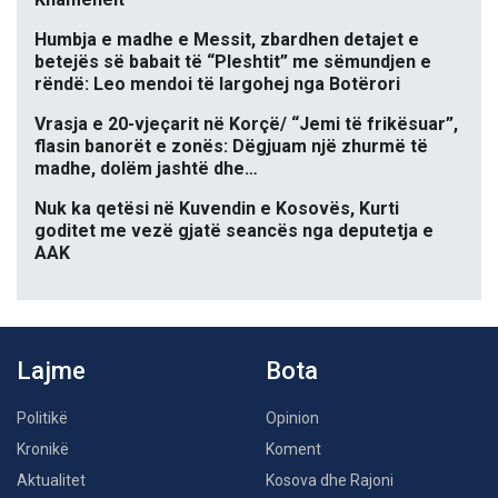
Humbja e madhe e Messit, zbardhen detajet e
betejës së babait të “Pleshtit” me sëmundjen e
rëndë: Leo mendoi të largohej nga Botërori
Vrasja e 20-vjeçarit në Korçë/ “Jemi të frikësuar”,
flasin banorët e zonës: Dëgjuam një zhurmë të
madhe, dolëm jashtë dhe…
Nuk ka qetësi në Kuvendin e Kosovës, Kurti
goditet me vezë gjatë seancës nga deputetja e
AAK
Lajme
Bota
Politikë
Opinion
Kronikë
Koment
Aktualitet
Kosova dhe Rajoni