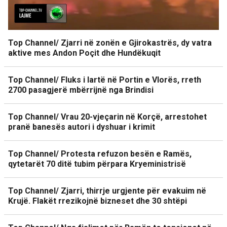
Top Channel/ Zjarri në zonën e Gjirokastrës, dy vatra
aktive mes Andon Poçit dhe Hundëkuqit
Top Channel/ Fluks i lartë në Portin e Vlorës, rreth
2700 pasagjerë mbërrijnë nga Brindisi
Top Channel/ Vrau 20-vjeçarin në Korçë, arrestohet
pranë banesës autori i dyshuar i krimit
Top Channel/ Protesta refuzon besën e Ramës,
qytetarët 70 ditë tubim përpara Kryeministrisë
Top Channel/ Zjarri, thirrje urgjente për evakuim në
Krujë. Flakët rrezikojnë bizneset dhe 30 shtëpi