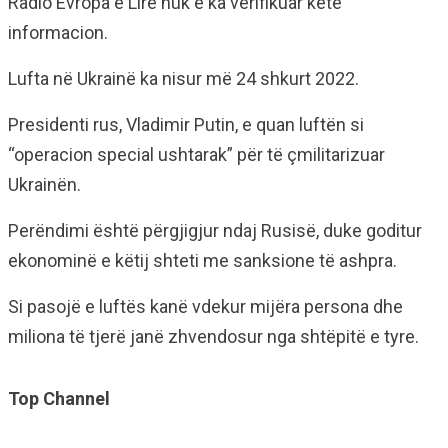
Radio Evropa e Lirë nuk e ka verifikuar këtë
informacion.
Lufta në Ukrainë ka nisur më 24 shkurt 2022.
Presidenti rus, Vladimir Putin, e quan luftën si
“operacion special ushtarak” për të çmilitarizuar
Ukrainën.
Perëndimi është përgjigjur ndaj Rusisë, duke goditur
ekonominë e këtij shteti me sanksione të ashpra.
Si pasojë e luftës kanë vdekur mijëra persona dhe
miliona të tjerë janë zhvendosur nga shtëpitë e tyre.
Top Channel