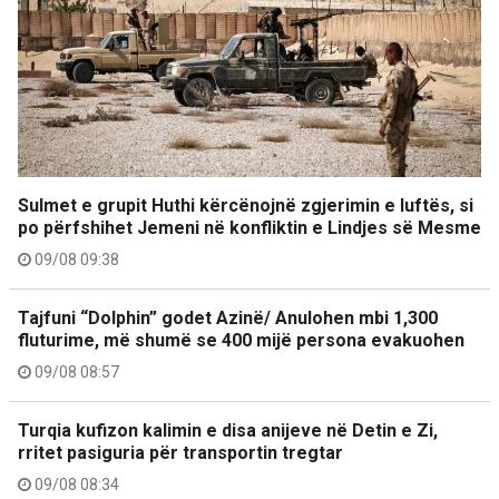
Sulmet e grupit Huthi kërcënojnë zgjerimin e luftës, si
po përfshihet Jemeni në konfliktin e Lindjes së Mesme
09/08 09:38
Tajfuni “Dolphin” godet Azinë/ Anulohen mbi 1,300
fluturime, më shumë se 400 mijë persona evakuohen
09/08 08:57
Turqia kufizon kalimin e disa anijeve në Detin e Zi,
rritet pasiguria për transportin tregtar
09/08 08:34