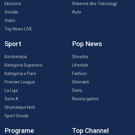
Ekonomi
Shkencë dhe Teknologji
Sociale
Auto
Video
Top News LIVE
Sport
Pop News
Kombëtarja
Showbiz
Kategoria Superiore
Lifestyle
Kategoria e Parë
Fashion
Premier League
Shëndeti
La Liga
Dieta
Serie A
Receta gatimi
Shumësportësh
Sport Gossip
Programe
Top Channel