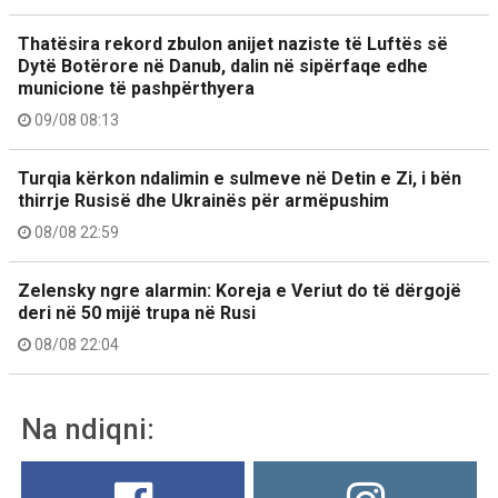
Thatësira rekord zbulon anijet naziste të Luftës së
Dytë Botërore në Danub, dalin në sipërfaqe edhe
municione të pashpërthyera
09/08 08:13
Turqia kërkon ndalimin e sulmeve në Detin e Zi, i bën
thirrje Rusisë dhe Ukrainës për armëpushim
08/08 22:59
Zelensky ngre alarmin: Koreja e Veriut do të dërgojë
deri në 50 mijë trupa në Rusi
08/08 22:04
Na ndiqni: