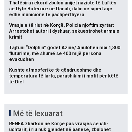
Thatësira rekord zbulon anijet naziste të Luftës
së Dytë Botërore në Danub, dalin në sipërfaqe
edhe municione të pashpërthyera
Vrasja e të riut në Korçë, Policia njoftim zyrtar:
Arrestohet autori i dyshuar, sekuestrohet arma e
krimit
Tajfuni “Dolphin” godet Azinë/ Anulohen mbi 1,300
fluturime, më shumë se 400 mijë persona
evakuohen
Kushte atmosferike të qëndrueshme dhe
temperatura të larta, parashikimi i motit për këtë
të Diel
Më të lexuarat
RENEA zbarkon në Korçë pas vrasjes së ish-
ushtarit, i riu nuk gjendet në banesë, zbulohet