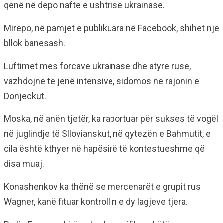
qenë në depo nafte e ushtrisë ukrainase.
Mirëpo, në pamjet e publikuara në Facebook, shihet një
bllok banesash.
Luftimet mes forcave ukrainase dhe atyre ruse,
vazhdojnë të jenë intensive, sidomos në rajonin e
Donjeckut.
Moska, në anën tjetër, ka raportuar për sukses të vogël
në juglindje të Sllovianskut, në qytezën e Bahmutit, e
cila është kthyer në hapësirë të kontestueshme që
disa muaj.
Konashenkov ka thënë se mercenarët e grupit rus
Wagner, kanë fituar kontrollin e dy lagjeve tjera.