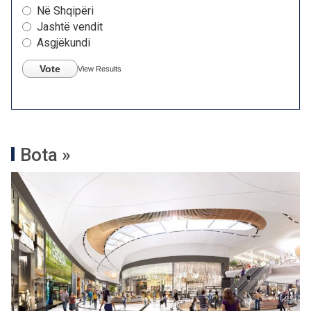
Në Shqipëri
Jashtë vendit
Asgjëkundi
Vote
View Results
Bota »