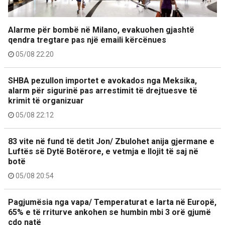
Alarme për bombë në Milano, evakuohen gjashtë
qendra tregtare pas një emaili kërcënues
05/08 22:20
SHBA pezullon importet e avokados nga Meksika,
alarm për sigurinë pas arrestimit të drejtuesve të
krimit të organizuar
05/08 22:12
83 vite në fund të detit Jon/ Zbulohet anija gjermane e
Luftës së Dytë Botërore, e vetmja e llojit të saj në
botë
05/08 20:54
Pagjumësia nga vapa/ Temperaturat e larta në Europë,
65% e të rriturve ankohen se humbin mbi 3 orë gjumë
çdo natë