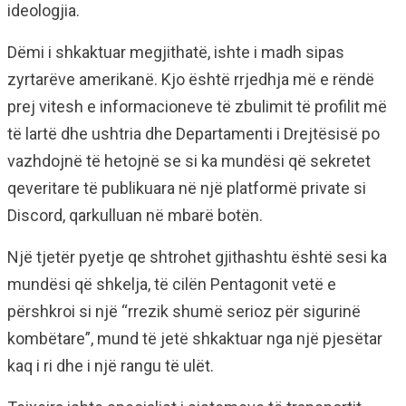
ideologjia.
Dëmi i shkaktuar megjithatë, ishte i madh sipas
zyrtarëve amerikanë. Kjo është rrjedhja më e rëndë
prej vitesh e informacioneve të zbulimit të profilit më
të lartë dhe ushtria dhe Departamenti i Drejtësisë po
vazhdojnë të hetojnë se si ka mundësi që sekretet
qeveritare të publikuara në një platformë private si
Discord, qarkulluan në mbarë botën.
Një tjetër pyetje qe shtrohet gjithashtu është sesi ka
mundësi që shkelja, të cilën Pentagonit vetë e
përshkroi si një “rrezik shumë serioz për sigurinë
kombëtare”, mund të jetë shkaktuar nga një pjesëtar
kaq i ri dhe i një rangu të ulët.