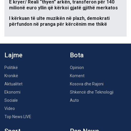
E kryer/ Reali “thyen” arkën, transferon për 140
milionë euro yllin që kërkoi gjatë gjithë merkatos
I kërkuan të ulte muzikën në plazh, demokrati
përfundon në pranga për kërcënim me thikë
Lajme
Bota
Politikë
Opinion
Kronikë
Koment
Aktualitet
Kosova dhe Rajoni
Ekonomi
Shkencë dhe Teknologji
Sociale
Auto
Video
Top News LIVE