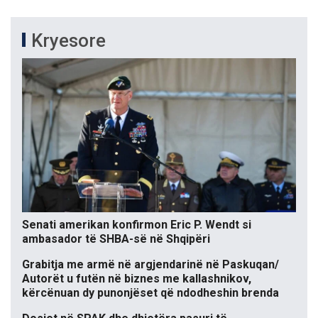
Kryesore
Senati amerikan konfirmon Eric P. Wendt si
ambasador të SHBA-së në Shqipëri
Grabitja me armë në argjendarinë në Paskuqan/
Autorët u futën në biznes me kallashnikov,
kërcënuan dy punonjëset që ndodheshin brenda