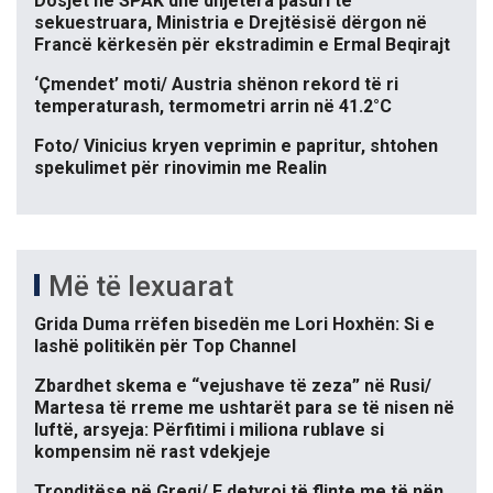
Dosjet në SPAK dhe dhjetëra pasuri të
sekuestruara, Ministria e Drejtësisë dërgon në
Francë kërkesën për ekstradimin e Ermal Beqirajt
‘Çmendet’ moti/ Austria shënon rekord të ri
temperaturash, termometri arrin në 41.2°C
Foto/ Vinicius kryen veprimin e papritur, shtohen
spekulimet për rinovimin me Realin
Më të lexuarat
Grida Duma rrëfen bisedën me Lori Hoxhën: Si e
lashë politikën për Top Channel
Zbardhet skema e “vejushave të zeza” në Rusi/
Martesa të rreme me ushtarët para se të nisen në
luftë, arsyeja: Përfitimi i miliona rublave si
kompensim në rast vdekjeje
Tronditëse në Greqi/ E detyroi të flinte me të nën