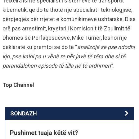
Teixeira ishte specialist i sistemeve të transportit
kibernetik, që do të thotë një specialist i teknologjisë,
përgjegjës për rrjetet e komunikimeve ushtarake. Disa
orë pas arrestimit, kryetari i Komisionit të Zbulimit të
Dhomës së Përfaqësuesve, Mike Turner, lëshoi një
deklaratë ku premtoi se do të “
analizojë se pse ndodhi
kjo, pse kaloi pa u vënë re për javë të tëra dhe si të
parandalohen episode të tilla në të ardhmen”.
Top Channel
SONDAZH
Pushimet tuaja këtë vit?