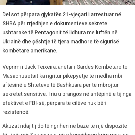
Del sot përpara gjykatës 21-vjeçari i arrestuar në
SHBA për rrjedhjen e dokumenteve sekrete
ushtarake të Pentagonit të lidhura me luftën në
Ukrainë dhe çështje të tjera madhore të sigurisë
kombëtare amerikane.
Veprimi i Jack Teixeira, anëtar i Gardës Kombëtare te
Masachusetsit ka ngritur pikëpyetje të mëdha mbi
aftësinë e Shteteve të Bashkuara për të mbrojtur
sekretet sensitive. I riu u prangos në shtëpinë e tij nga
efektivët e FBI-së, përpara të cilëve nuk bëri
rezistencë.
Akuzat ndaj tij do të ngrihen në bazë të një dispozite
të Ligjit për Spiunazhin, që e konsideron krim marrjen