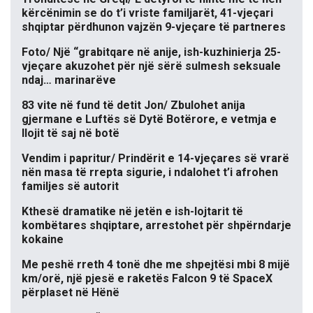
kërcënimin se do t’i vriste familjarët, 41-vjeçari
shqiptar përdhunon vajzën 9-vjeçare të partneres
Foto/ Një “grabitqare në anije, ish-kuzhinierja 25-
vjeçare akuzohet për një sërë sulmesh seksuale
ndaj… marinarëve
83 vite në fund të detit Jon/ Zbulohet anija
gjermane e Luftës së Dytë Botërore, e vetmja e
llojit të saj në botë
Vendim i papritur/ Prindërit e 14-vjeçares së vrarë
nën masa të rrepta sigurie, i ndalohet t’i afrohen
familjes së autorit
Kthesë dramatike në jetën e ish-lojtarit të
kombëtares shqiptare, arrestohet për shpërndarje
kokaine
Me peshë rreth 4 tonë dhe me shpejtësi mbi 8 mijë
km/orë, një pjesë e raketës Falcon 9 të SpaceX
përplaset në Hënë