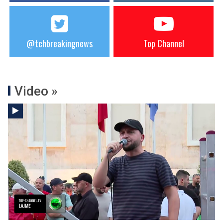
@tchbreakingnews
Top Channel
Video »