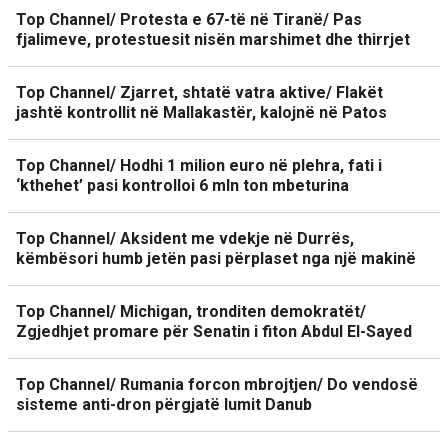
Top Channel/ Protesta e 67-të në Tiranë/ Pas
fjalimeve, protestuesit nisën marshimet dhe thirrjet
Top Channel/ Zjarret, shtatë vatra aktive/ Flakët
jashtë kontrollit në Mallakastër, kalojnë në Patos
Top Channel/ Hodhi 1 milion euro në plehra, fati i
‘kthehet’ pasi kontrolloi 6 mln ton mbeturina
Top Channel/ Aksident me vdekje në Durrës,
këmbësori humb jetën pasi përplaset nga një makinë
Top Channel/ Michigan, tronditen demokratët/
Zgjedhjet promare për Senatin i fiton Abdul El-Sayed
Top Channel/ Rumania forcon mbrojtjen/ Do vendosë
sisteme anti-dron përgjatë lumit Danub