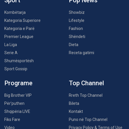
Sport
Pop News
Kombëtarja
Showbiz
Kategoria Superiore
Lifestyle
Kategoria e Parë
Fashion
Premier League
Shëndeti
La Liga
Dieta
Serie A
Receta gatimi
Shumësportësh
Sport Gossip
Programe
Top Channel
Big Brother VIP
Rreth Top Channel
Për’puthen
Bileta
Shqipëria LIVE
Kontakt
Fiks Fare
Puno në Top Channel
Video
Privacy Policy & Terms of Use