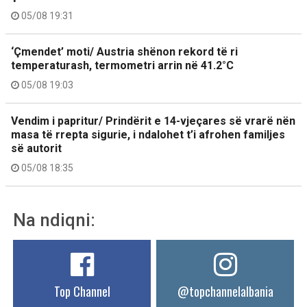
05/08 19:31
‘Çmendet’ moti/ Austria shënon rekord të ri
temperaturash, termometri arrin në 41.2°C
05/08 19:03
Vendim i papritur/ Prindërit e 14-vjeçares së vrarë nën
masa të rrepta sigurie, i ndalohet t’i afrohen familjes
së autorit
05/08 18:35
Na ndiqni:
Top Channel
@topchannelalbania