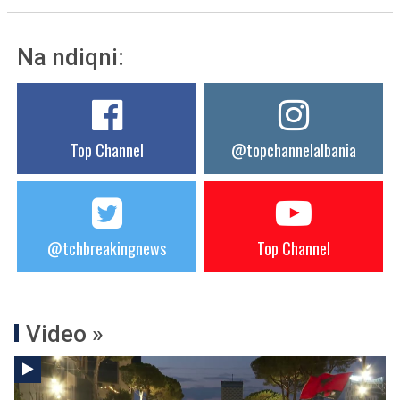
Na ndiqni:
Top Channel
@topchannelalbania
@tchbreakingnews
Top Channel
Video »