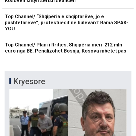
Kosovën shtyn sërish seancën
Top Channel/ “Shqipëria e shqiptarëve, jo e
pushtetarëve”, protestuesit në bulevard: Rama SPAK-
YOU
Top Channel/ Plani i Rritjes, Shqipëria merr 212 mln
euro nga BE. Penalizohet Bosnja, Kosova mbetet pas
Kryesore