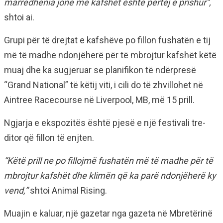
marrëdhënia jonë me kafshët është përtej e prishur”,
shtoi ai.
Grupi për të drejtat e kafshëve po fillon fushatën e tij
më të madhe ndonjëherë për të mbrojtur kafshët këtë
muaj dhe ka sugjeruar se planifikon të ndërpresë
“Grand National” të këtij viti, i cili do të zhvillohet në
Aintree Racecourse në Liverpool, MB, më 15 prill.
Ngjarja e ekspozitës është pjesë e një festivali tre-
ditor që fillon të enjten.
“Këtë prill ne po fillojmë fushatën më të madhe për të
mbrojtur kafshët dhe klimën që ka parë ndonjëherë ky
vend,”
shtoi Animal Rising.
Muajin e kaluar, një gazetar nga gazeta në Mbretërinë