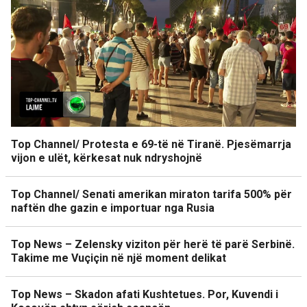
Top Channel/ Protesta e 69-të në Tiranë. Pjesëmarrja
vijon e ulët, kërkesat nuk ndryshojnë
Top Channel/ Senati amerikan miraton tarifa 500% për
naftën dhe gazin e importuar nga Rusia
Top News – Zelensky viziton për herë të parë Serbinë.
Takime me Vuçiçin në një moment delikat
Top News – Skadon afati Kushtetues. Por, Kuvendi i