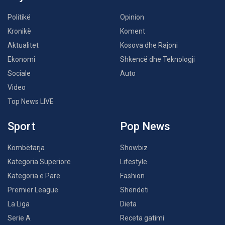
Politikë
Opinion
Kronikë
Koment
Aktualitet
Kosova dhe Rajoni
Ekonomi
Shkencë dhe Teknologji
Sociale
Auto
Video
Top News LIVE
Sport
Pop News
Kombëtarja
Showbiz
Kategoria Superiore
Lifestyle
Kategoria e Parë
Fashion
Premier League
Shëndeti
La Liga
Dieta
Serie A
Receta gatimi