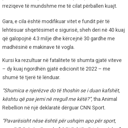
rreziqeve të mundshme me të cilat përballen kuajt.
Gara, e cila është modifikuar vitet e fundit për të
lehtësuar shqetësimet e sigurisë, sheh deri në 40 kuaj
që galopojnë 4.3 milje dhe kërcejnë 30 gardhe me
madhësinë e makinave të vogla.
Kursi ka rezultuar në fatalitete të shumta gjatë viteve
–
dy kuaj ngordhën
gjatë edicionit të 2022 – me
shumë të tjerë të lënduar.
“Shumica e njerëzve do të thoshin se i duan kafshët,
kështu që pse jemi në rregull me këtë?”,
tha
Animal
Rebellion në një deklaratë dërguar CNN Sport.
“Pavarësisht nëse është për ushqim apo për sport,