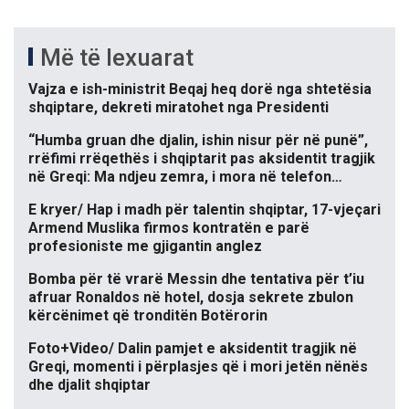
Më të lexuarat
Vajza e ish-ministrit Beqaj heq dorë nga shtetësia
shqiptare, dekreti miratohet nga Presidenti
“Humba gruan dhe djalin, ishin nisur për në punë”,
rrëfimi rrëqethës i shqiptarit pas aksidentit tragjik
në Greqi: Ma ndjeu zemra, i mora në telefon…
E kryer/ Hap i madh për talentin shqiptar, 17-vjeçari
Armend Muslika firmos kontratën e parë
profesioniste me gjigantin anglez
Bomba për të vrarë Messin dhe tentativa për t’iu
afruar Ronaldos në hotel, dosja sekrete zbulon
kërcënimet që tronditën Botërorin
Foto+Video/ Dalin pamjet e aksidentit tragjik në
Greqi, momenti i përplasjes që i mori jetën nënës
dhe djalit shqiptar