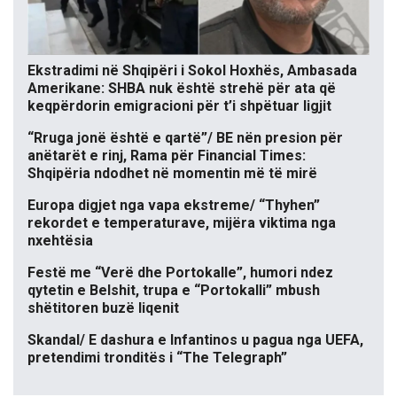
Ekstradimi në Shqipëri i Sokol Hoxhës, Ambasada
Amerikane: SHBA nuk është strehë për ata që
keqpërdorin emigracioni për t’i shpëtuar ligjit
“Rruga jonë është e qartë”/ BE nën presion për
anëtarët e rinj, Rama për Financial Times:
Shqipëria ndodhet në momentin më të mirë
Europa digjet nga vapa ekstreme/ “Thyhen”
rekordet e temperaturave, mijëra viktima nga
nxehtësia
Festë me “Verë dhe Portokalle”, humori ndez
qytetin e Belshit, trupa e “Portokalli” mbush
shëtitoren buzë liqenit
Skandal/ E dashura e Infantinos u pagua nga UEFA,
pretendimi tronditës i “The Telegraph”