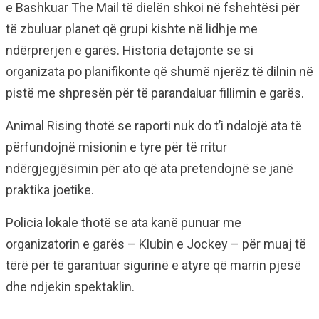
e Bashkuar
The Mai
l
të dielën
shkoi në fshehtësi për
të zbuluar planet që grupi kishte në lidhje me
ndërprerjen e garës.
Historia detajonte se si
organizata po planifikonte që shumë njerëz të dilnin në
pistë me shpresën për të parandaluar fillimin e garës.
Animal Rising thotë se raporti nuk do t’i ndalojë ata të
përfundojnë misionin e tyre për të rritur
ndërgjegjësimin për ato që ata pretendojnë se janë
praktika joetike.
Policia lokale thotë se ata kanë punuar me
organizatorin e garës – Klubin e Jockey – për muaj të
tërë për të garantuar sigurinë e atyre që marrin pjesë
dhe ndjekin spektaklin.