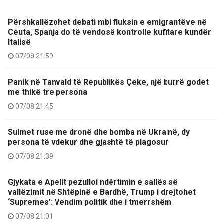
Përshkallëzohet debati mbi fluksin e emigrantëve në
Ceuta, Spanja do të vendosë kontrolle kufitare kundër
Italisë
07/08 21:59
Panik në Tanvald të Republikës Çeke, një burrë godet
me thikë tre persona
07/08 21:45
Sulmet ruse me dronë dhe bomba në Ukrainë, dy
persona të vdekur dhe gjashtë të plagosur
07/08 21:39
Gjykata e Apelit pezulloi ndërtimin e sallës së
vallëzimit në Shtëpinë e Bardhë, Trump i drejtohet
‘Supremes’: Vendim politik dhe i tmerrshëm
07/08 21:01