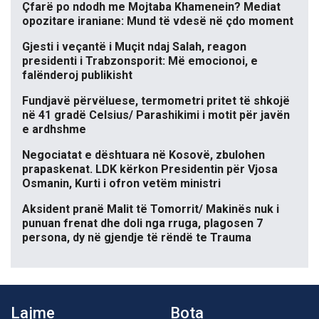
Çfarë po ndodh me Mojtaba Khamenein? Mediat
opozitare iraniane: Mund të vdesë në çdo moment
Gjesti i veçantë i Muçit ndaj Salah, reagon
presidenti i Trabzonsporit: Më emocionoi, e
falënderoj publikisht
Fundjavë përvëluese, termometri pritet të shkojë
në 41 gradë Celsius/ Parashikimi i motit për javën
e ardhshme
Negociatat e dështuara në Kosovë, zbulohen
prapaskenat. LDK kërkon Presidentin për Vjosa
Osmanin, Kurti i ofron vetëm ministri
Aksident pranë Malit të Tomorrit/ Makinës nuk i
punuan frenat dhe doli nga rruga, plagosen 7
persona, dy në gjendje të rëndë te Trauma
Lajme
Bota