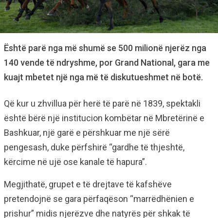
Është parë nga më shumë se 500 milionë njerëz nga
140 vende të ndryshme, por Grand National, gara me
kuajt mbetet një nga më të diskutueshmet në botë.
Q
ë kur u zhvillua për herë të parë në 1839, spektakli
është bërë një institucion kombëtar në Mbretërinë e
Bashkuar,
një garë e përshkuar me një sërë
pengesash, duke përfshirë “gardhe të thjeshtë,
kërcime në ujë ose kanale të hapura”.
Megjithatë, grupet e të drejtave të kafshëve
pretendojnë se gara përfaqëson “marrëdhënien e
prishur” midis njerëzve dhe natyrës për shkak të