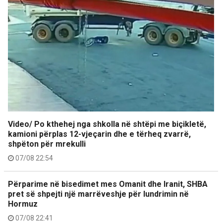
Video/ Po kthehej nga shkolla në shtëpi me biçikletë,
kamioni përplas 12-vjeçarin dhe e tërheq zvarrë,
shpëton për mrekulli
07/08 22:54
Përparime në bisedimet mes Omanit dhe Iranit, SHBA
pret së shpejti një marrëveshje për lundrimin në
Hormuz
07/08 22:41