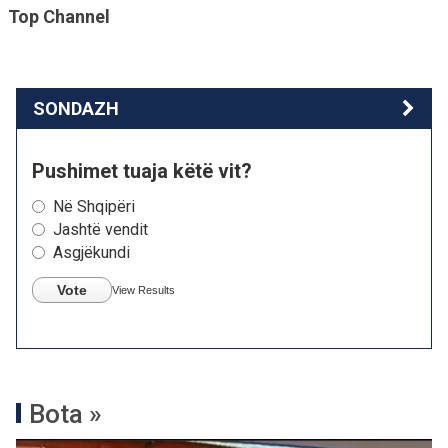
Top Channel
SONDAZH
Pushimet tuaja këtë vit?
Në Shqipëri
Jashtë vendit
Asgjëkundi
Vote
View Results
Bota »