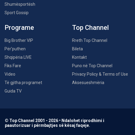
Shumësportësh
Sport Gossip
Programe
Top Channel
Big Brother VIP
Rreth Top Channel
Për’puthen
Bileta
Shqipëria LIVE
Kontakt
Fiks Fare
Puno në Top Channel
Video
Privacy Policy & Terms of Use
Të gjitha programet
Aksesueshmëria
Guida TV
© Top Channel 2001 - 2026 • Ndalohet riprodhimi i
paautorizuar i përmbajtjes së kësaj faqeje.