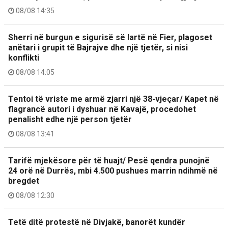
08/08 14:35
Sherri në burgun e sigurisë së lartë në Fier, plagoset
anëtari i grupit të Bajrajve dhe një tjetër, si nisi
konflikti
08/08 14:05
Tentoi të vriste me armë zjarri një 38-vjeçar/ Kapet në
flagrancë autori i dyshuar në Kavajë, procedohet
penalisht edhe një person tjetër
08/08 13:41
Tarifë mjekësore për të huajt/ Pesë qendra punojnë
24 orë në Durrës, mbi 4.500 pushues marrin ndihmë në
bregdet
08/08 12:30
Tetë ditë protestë në Divjakë, banorët kundër