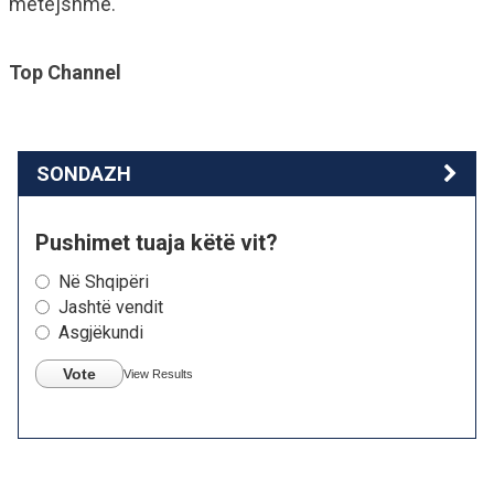
mëtejshme.
Top Channel
SONDAZH
Pushimet tuaja këtë vit?
Në Shqipëri
Jashtë vendit
Asgjëkundi
Vote
View Results