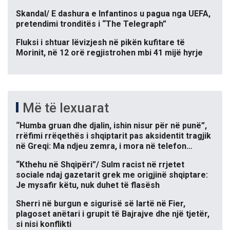
Skandal/ E dashura e Infantinos u pagua nga UEFA,
pretendimi tronditës i “The Telegraph”
Fluksi i shtuar lëvizjesh në pikën kufitare të
Morinit, në 12 orë regjistrohen mbi 41 mijë hyrje
Më të lexuarat
“Humba gruan dhe djalin, ishin nisur për në punë”,
rrëfimi rrëqethës i shqiptarit pas aksidentit tragjik
në Greqi: Ma ndjeu zemra, i mora në telefon…
“Kthehu në Shqipëri”/ Sulm racist në rrjetet
sociale ndaj gazetarit grek me origjinë shqiptare:
Je mysafir këtu, nuk duhet të flasësh
Sherri në burgun e sigurisë së lartë në Fier,
plagoset anëtari i grupit të Bajrajve dhe një tjetër,
si nisi konflikti