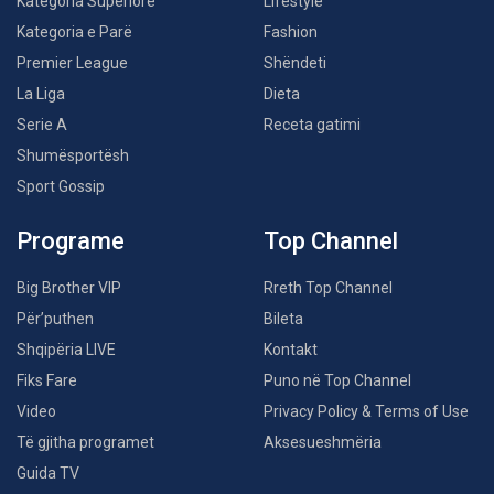
Kategoria Superiore
Lifestyle
Kategoria e Parë
Fashion
Premier League
Shëndeti
La Liga
Dieta
Serie A
Receta gatimi
Shumësportësh
Sport Gossip
Programe
Top Channel
Big Brother VIP
Rreth Top Channel
Për’puthen
Bileta
Shqipëria LIVE
Kontakt
Fiks Fare
Puno në Top Channel
Video
Privacy Policy & Terms of Use
Të gjitha programet
Aksesueshmëria
Guida TV