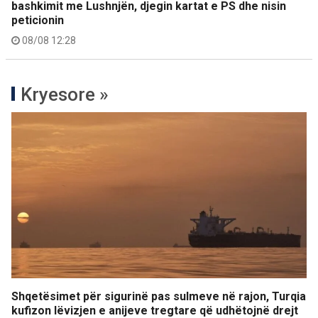
bashkimit me Lushnjën, djegin kartat e PS dhe nisin
peticionin
08/08 12:28
Kryesore »
Shqetësimet për sigurinë pas sulmeve në rajon, Turqia
kufizon lëvizjen e anijeve tregtare që udhëtojnë drejt