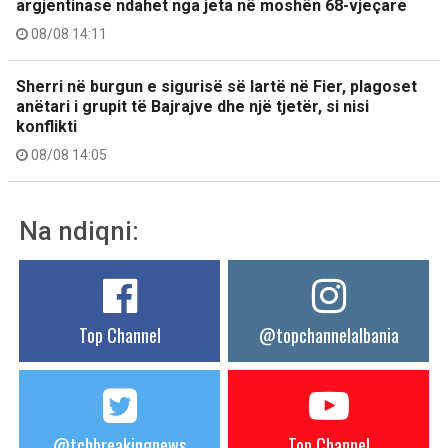
argjentinase ndahet nga jeta në moshën 68-vjeçare
08/08 14:11
Sherri në burgun e sigurisë së lartë në Fier, plagoset
anëtari i grupit të Bajrajve dhe një tjetër, si nisi
konflikti
08/08 14:05
Na ndiqni:
Top Channel
@topchannelalbania
@tchbreakingnews
Top Channel