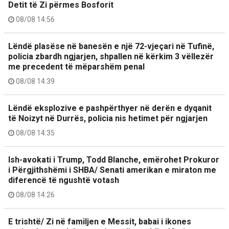
Detit të Zi përmes Bosforit
08/08 14:56
Lëndë plasëse në banesën e një 72-vjeçari në Tufinë,
policia zbardh ngjarjen, shpallen në kërkim 3 vëllezër
me precedent të mëparshëm penal
08/08 14:39
Lëndë eksplozive e pashpërthyer në derën e dyqanit
të Noizyt në Durrës, policia nis hetimet për ngjarjen
08/08 14:35
Ish-avokati i Trump, Todd Blanche, emërohet Prokuror
i Përgjithshëmi i SHBA/ Senati amerikan e miraton me
diferencë të ngushtë votash
08/08 14:26
E trishtë/ Zi në familjen e Messit, babai i ikones