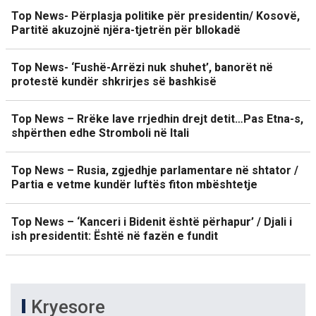
Top News- Përplasja politike për presidentin/ Kosovë,
Partitë akuzojnë njëra-tjetrën për bllokadë
Top News- ‘Fushë-Arrëzi nuk shuhet’, banorët në
protestë kundër shkrirjes së bashkisë
Top News – Rrëke lave rrjedhin drejt detit…Pas Etna-s,
shpërthen edhe Stromboli në Itali
Top News – Rusia, zgjedhje parlamentare në shtator /
Partia e vetme kundër luftës fiton mbështetje
Top News – ‘Kanceri i Bidenit është përhapur’ / Djali i
ish presidentit: Është në fazën e fundit
Kryesore