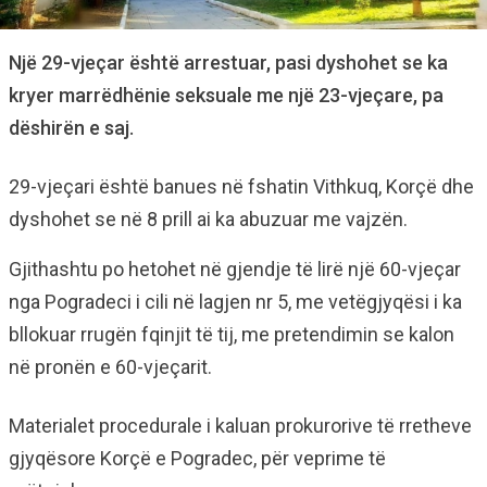
Një 29-vjeçar është arrestuar, pasi dyshohet se ka
kryer marrëdhënie seksuale me një 23-vjeçare, pa
dëshirën e saj.
29-vjeçari është banues në fshatin Vithkuq, Korçë dhe
dyshohet se në 8 prill ai ka abuzuar me vajzën.
Gjithashtu po hetohet në gjendje të lirë një 60-vjeçar
nga Pogradeci i cili në lagjen nr 5, me vetëgjyqësi i ka
bllokuar rrugën fqinjit të tij, me pretendimin se kalon
në pronën e 60-vjeçarit.
Materialet procedurale i kaluan prokurorive të rretheve
gjyqësore Korçë e Pogradec, për veprime të