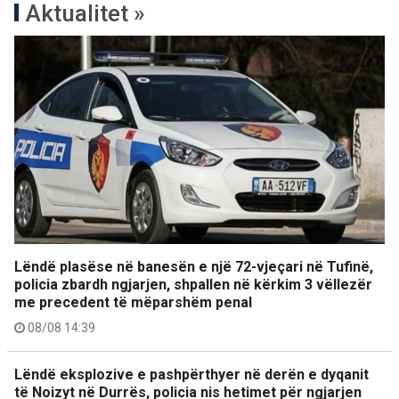
Aktualitet »
Lëndë plasëse në banesën e një 72-vjeçari në Tufinë,
policia zbardh ngjarjen, shpallen në kërkim 3 vëllezër
me precedent të mëparshëm penal
08/08 14:39
Lëndë eksplozive e pashpërthyer në derën e dyqanit
të Noizyt në Durrës, policia nis hetimet për ngjarjen