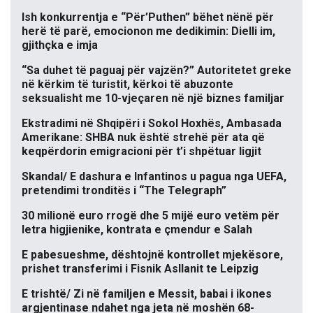
Ish konkurrentja e “Për’Puthen” bëhet nënë për
herë të parë, emocionon me dedikimin: Dielli im,
gjithçka e imja
“Sa duhet të paguaj për vajzën?” Autoritetet greke
në kërkim të turistit, kërkoi të abuzonte
seksualisht me 10-vjeçaren në një biznes familjar
Ekstradimi në Shqipëri i Sokol Hoxhës, Ambasada
Amerikane: SHBA nuk është strehë për ata që
keqpërdorin emigracioni për t’i shpëtuar ligjit
Skandal/ E dashura e Infantinos u pagua nga UEFA,
pretendimi tronditës i “The Telegraph”
30 milionë euro rrogë dhe 5 mijë euro vetëm për
letra higjienike, kontrata e çmendur e Salah
E pabesueshme, dështojnë kontrollet mjekësore,
prishet transferimi i Fisnik Asllanit te Leipzig
E trishtë/ Zi në familjen e Messit, babai i ikones
argjentinase ndahet nga jeta në moshën 68-