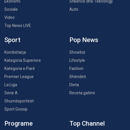
Ekonomi
Shkencë dhe Teknologji
Sociale
Auto
Video
Top News LIVE
Sport
Pop News
Kombëtarja
Showbiz
Kategoria Superiore
Lifestyle
Kategoria e Parë
Fashion
Premier League
Shëndeti
La Liga
Dieta
Serie A
Receta gatimi
Shumësportësh
Sport Gossip
Programe
Top Channel