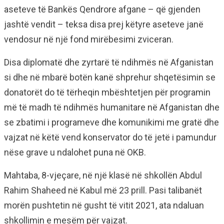
aseteve të Bankës Qendrore afgane – që gjenden
jashtë vendit – teksa disa prej këtyre aseteve janë
vendosur në një fond mirëbesimi zviceran.
Disa diplomatë dhe zyrtarë të ndihmës në Afganistan
si dhe në mbarë botën kanë shprehur shqetësimin se
donatorët do të tërheqin mbështetjen për programin
më të madh të ndihmës humanitare në Afganistan dhe
se zbatimi i programeve dhe komunikimi me gratë dhe
vajzat në këtë vend konservator do të jetë i pamundur
nëse grave u ndalohet puna në OKB.
Mahtaba, 8-vjeçare, në një klasë në shkollën Abdul
Rahim Shaheed në Kabul më 23 prill. Pasi talibanët
morën pushtetin në gusht të vitit 2021, ata ndaluan
shkollimin e mesëm për vajzat.