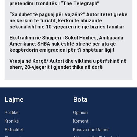
pretendimi tronditës i “The Telegraph”
“Sa duhet të paguaj për vajzën?” Autoritetet greke
në kërkim të turistit, kërkoi të abuzonte
seksualisht me 10-vjeçaren në një biznes familjar
Ekstradimi në Shqipëri i Sokol Hoxhës, Ambasada
Amerikane: SHBA nuk është strehë për ata që
keqpërdorin emigracioni për t’i shpëtuar ligjit
Vrasja në Korçë/ Autori dhe viktima u përfshinë në
sherr, 20-vjeçarit i gjendet thika në dorë
Lajme
Bota
Politikë
Opinion
Kronikë
Koment
Aktualitet
Kosova dhe Rajoni