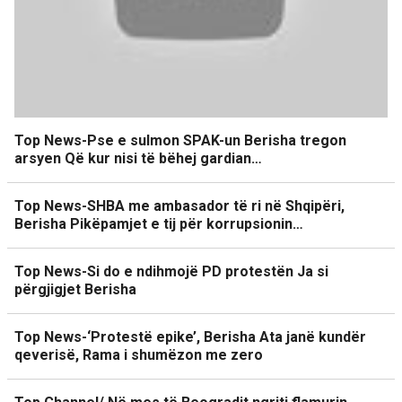
Top News-Pse e sulmon SPAK-un Berisha tregon
arsyen Që kur nisi të bëhej gardian…
Top News-SHBA me ambasador të ri në Shqipëri,
Berisha Pikëpamjet e tij për korrupsionin…
Top News-Si do e ndihmojë PD protestën Ja si
përgjigjet Berisha
Top News-‘Protestë epike’, Berisha Ata janë kundër
qeverisë, Rama i shumëzon me zero