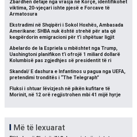
Zbardhen detaje nga vrasja në Korçë, identifikohet
viktima, 20-vjeçari ishte pjesë e Forcave të
Armatosura
Ekstradimi në Shqipëri i Sokol Hoxhës, Ambasada
Amerikane: SHBA nuk është strehë për ata që
keqpërdorin emigracioni për t’i shpëtuar ligjit
Abelardo de la Espriela u mbështet nga Trump,
Uashingtoni planifikon t’i ofrojë 1 miliard dollarë
Kolumbisë pas zgjedhjes së presidentit të ri
Skandal/ E dashura e Infantinos u pagua nga UEFA,
pretendimi tronditës i “The Telegraph”
Fluksi i shtuar lëvizjesh në pikën kufitare të
Morinit, në 12 orë regjistrohen mbi 41 mijë hyrje
Më të lexuarat