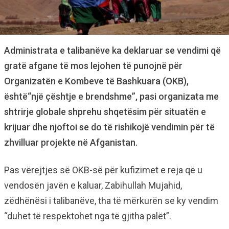
Administrata e talibanëve ka deklaruar se vendimi që
gratë afgane të mos lejohen të punojnë për
Organizatën e Kombeve të Bashkuara (OKB),
është“një çështje e brendshme”, pasi organizata me
shtrirje globale shprehu shqetësim për situatën e
krijuar dhe njoftoi se do të rishikojë vendimin për të
zhvilluar projekte në Afganistan.
Pas vërejtjes së OKB-së për kufizimet e reja që u
vendosën javën e kaluar, Zabihullah Mujahid,
zëdhënësi i talibanëve, tha të mërkurën se ky vendim
“duhet të respektohet nga të gjitha palët”.