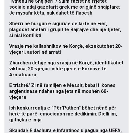
“Kthehu në Shqipëri”/ Sulm racist në rrjetet
sociale ndaj gazetarit grek me origjinë shqiptare:
Je mysafir këtu, nuk duhet të flasësh
Sherri në burgun e sigurisë së lartë në Fier,
plagoset anëtari i grupit të Bajrajve dhe një tjetër,
si nisi konflikti
Vrasje me kallashnikov në Korçë, ekzekutohet 20-
vjeçari, autori në arrati
Zbardhen detaje nga vrasja në Korçë, identifikohet
viktima, 20-vjeçari ishte pjesë e Forcave të
Armatosura
E trishtë/ Zi në familjen e Messit, babai i ikones
argjentinase ndahet nga jeta në moshën 68-
vjeçare
Ish konkurrentja e “Për’Puthen” bëhet nënë për
herë të parë, emocionon me dedikimin: Dielli im,
gjithçka e imja
Skandal/ E dashura e Infantinos u pagua nga UEFA,