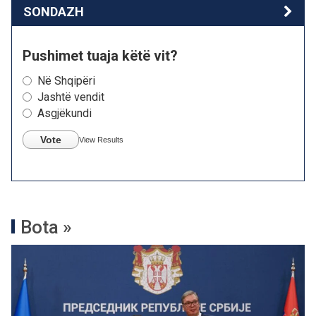
SONDAZH
Pushimet tuaja këtë vit?
Në Shqipëri
Jashtë vendit
Asgjëkundi
Vote
View Results
Bota »