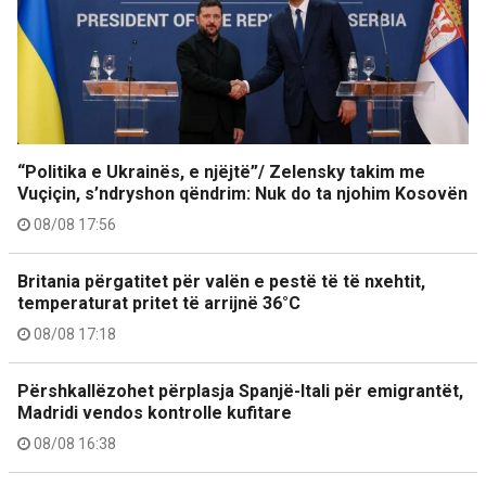
“Politika e Ukrainës, e njëjtë”/ Zelensky takim me
Vuçiçin, s’ndryshon qëndrim: Nuk do ta njohim Kosovën
08/08 17:56
Britania përgatitet për valën e pestë të të nxehtit,
temperaturat pritet të arrijnë 36°C
08/08 17:18
Përshkallëzohet përplasja Spanjë-Itali për emigrantët,
Madridi vendos kontrolle kufitare
08/08 16:38