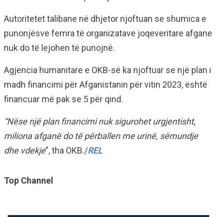
Autoritetet talibane në dhjetor njoftuan se shumica e
punonjësve femra të organizatave joqeveritare afgane
nuk do të lejohen të punojnë.
Agjencia humanitare e OKB-së ka njoftuar se një plan i
madh financimi për Afganistanin për vitin 2023, është
financuar më pak se 5 për qind.
“Nëse një plan financimi nuk sigurohet urgjentisht,
miliona afganë do të përballen me urinë, sëmundje
dhe vdekje
”, tha OKB./
REL
Top Channel