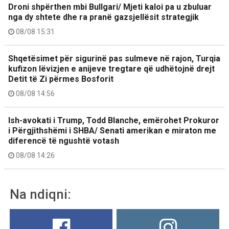
Droni shpërthen mbi Bullgari/ Mjeti kaloi pa u zbuluar
nga dy shtete dhe ra pranë gazsjellësit strategjik
08/08 15:31
Shqetësimet për sigurinë pas sulmeve në rajon, Turqia
kufizon lëvizjen e anijeve tregtare që udhëtojnë drejt
Detit të Zi përmes Bosforit
08/08 14:56
Ish-avokati i Trump, Todd Blanche, emërohet Prokuror
i Përgjithshëmi i SHBA/ Senati amerikan e miraton me
diferencë të ngushtë votash
08/08 14:26
Na ndiqni: