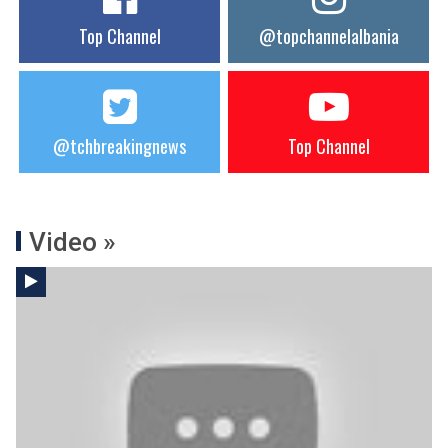
Top Channel
@topchannelalbania
@tchbreakingnews
Top Channel
Video »