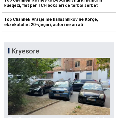
Top Channel/ Në mes të Beogradit ngriti flamurin
kueqezi, flet për TCH boksieri që tërboi serbët
Top Channel/ Vrasje me kallashnikov në Korçë,
ekzekutohet 20-vjeçari, autori në arrati
Kryesore