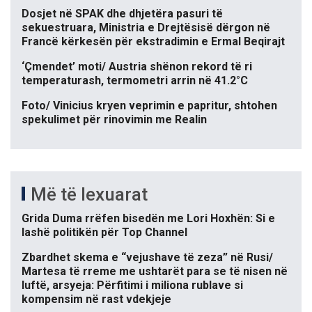
Dosjet në SPAK dhe dhjetëra pasuri të
sekuestruara, Ministria e Drejtësisë dërgon në
Francë kërkesën për ekstradimin e Ermal Beqirajt
‘Çmendet’ moti/ Austria shënon rekord të ri
temperaturash, termometri arrin në 41.2°C
Foto/ Vinicius kryen veprimin e papritur, shtohen
spekulimet për rinovimin me Realin
Më të lexuarat
Grida Duma rrëfen bisedën me Lori Hoxhën: Si e
lashë politikën për Top Channel
Zbardhet skema e “vejushave të zeza” në Rusi/
Martesa të rreme me ushtarët para se të nisen në
luftë, arsyeja: Përfitimi i miliona rublave si
kompensim në rast vdekjeje