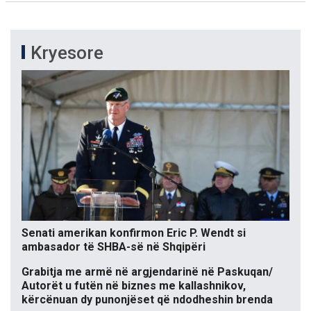
Kryesore
Senati amerikan konfirmon Eric P. Wendt si
ambasador të SHBA-së në Shqipëri
Grabitja me armë në argjendarinë në Paskuqan/
Autorët u futën në biznes me kallashnikov,
kërcënuan dy punonjëset që ndodheshin brenda