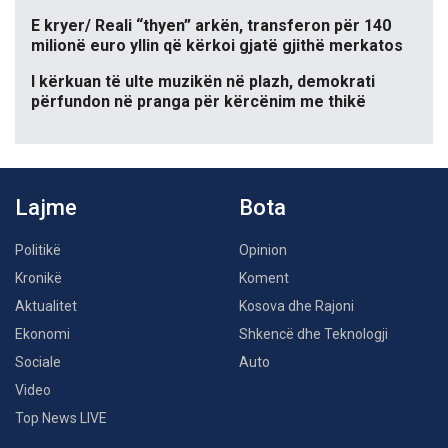
E kryer/ Reali “thyen” arkën, transferon për 140
milionë euro yllin që kërkoi gjatë gjithë merkatos
I kërkuan të ulte muzikën në plazh, demokrati
përfundon në pranga për kërcënim me thikë
Lajme
Bota
Politikë
Opinion
Kronikë
Koment
Aktualitet
Kosova dhe Rajoni
Ekonomi
Shkencë dhe Teknologji
Sociale
Auto
Video
Top News LIVE