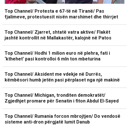
Top Channel/ Protesta e 67-të në Tiranë/ Pas
fjalimeve, protestuesit nisën marshimet dhe thirrjet
Top Channel/ Zjarret, shtatë vatra aktive/ Flakët
jashtë kontrollit në Mallakastër, kalojnë në Patos
Top Channel/ Hodhi 1 milion euro në plehra, fati i
‘kthehet’ pasi kontrolloi 6 mln ton mbeturina
Top Channel/ Aksident me vdekje në Durrës,
këmbësori humb jetën pasi përplaset nga një makinë
Top Channel/ Michigan, tronditen demokratët/
Zgjedhjet promare për Senatin i fiton Abdul El-Sayed
Top Channel/ Rumania forcon mbrojtjen/ Do vendosë
sisteme anti-dron përgjatë lumit Danub