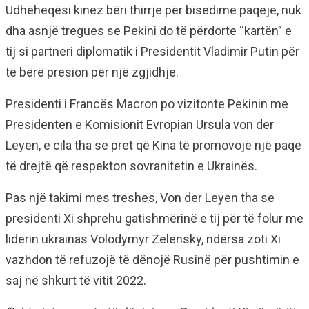
Udhëheqësi kinez bëri thirrje për bisedime paqeje, nuk
dha asnjë tregues se Pekini do të përdorte “kartën” e
tij si partneri diplomatik i Presidentit Vladimir Putin për
të bërë presion për një zgjidhje.
Presidenti i Francës Macron po vizitonte Pekinin me
Presidenten e Komisionit Evropian Ursula von der
Leyen, e cila tha se pret që Kina të promovojë një paqe
të drejtë që respekton sovranitetin e Ukrainës.
Pas një takimi mes treshes, Von der Leyen tha se
presidenti Xi shprehu gatishmërinë e tij për të folur me
liderin ukrainas Volodymyr Zelensky, ndërsa zoti Xi
vazhdon të refuzojë të dënojë Rusinë për pushtimin e
saj në shkurt të vitit 2022.