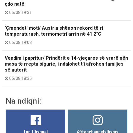
çdo natë
05/08 19:31
‘Çmendet’ moti/ Austria shënon rekord të ri
temperaturash, termometri arrin në 41.2°C
05/08 19:03
Vendim i papritur/ Prindërit e 14-vjeçares së vrarë nën
masa të rrepta sigurie, i ndalohet t’i afrohen familjes
së autorit
05/08 18:35
Na ndiqni:
Top Channel
@topchannelalbania