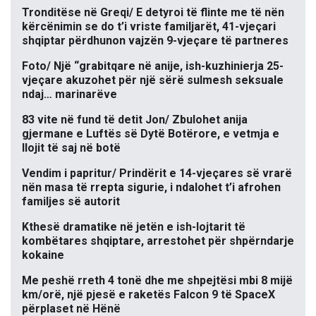
Tronditëse në Greqi/ E detyroi të flinte me të nën
kërcënimin se do t’i vriste familjarët, 41-vjeçari
shqiptar përdhunon vajzën 9-vjeçare të partneres
Foto/ Një “grabitqare në anije, ish-kuzhinierja 25-
vjeçare akuzohet për një sërë sulmesh seksuale
ndaj… marinarëve
83 vite në fund të detit Jon/ Zbulohet anija
gjermane e Luftës së Dytë Botërore, e vetmja e
llojit të saj në botë
Vendim i papritur/ Prindërit e 14-vjeçares së vrarë
nën masa të rrepta sigurie, i ndalohet t’i afrohen
familjes së autorit
Kthesë dramatike në jetën e ish-lojtarit të
kombëtares shqiptare, arrestohet për shpërndarje
kokaine
Me peshë rreth 4 tonë dhe me shpejtësi mbi 8 mijë
km/orë, një pjesë e raketës Falcon 9 të SpaceX
përplaset në Hënë