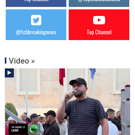
@tchbreakingnews
Top Channel
Video »