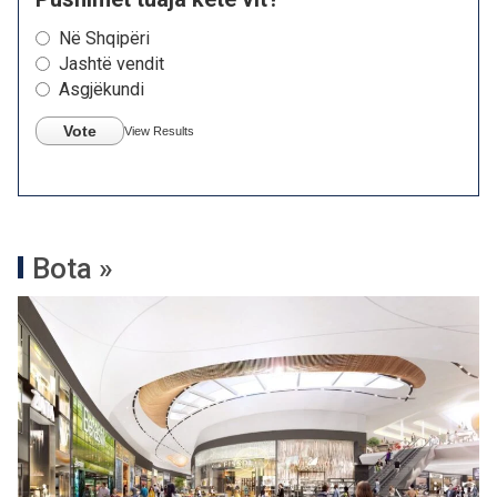
Në Shqipëri
Jashtë vendit
Asgjëkundi
Vote
View Results
Bota »