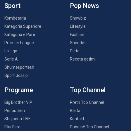
Sport
Pop News
Kombëtarja
Showbiz
Kategoria Superiore
Lifestyle
Kategoria e Parë
Fashion
Premier League
Shëndeti
La Liga
Dieta
Serie A
Receta gatimi
Shumësportësh
Sport Gossip
Programe
Top Channel
Big Brother VIP
Rreth Top Channel
Për’puthen
Bileta
Shqipëria LIVE
Kontakt
Fiks Fare
Puno në Top Channel