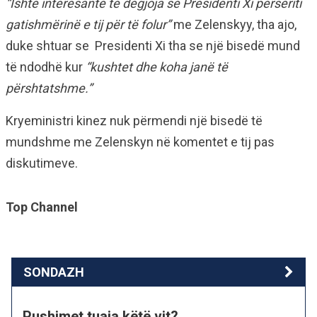
“Ishte interesante të dëgjoja se Presidenti Xi përsëriti
gatishmërinë e tij për të folur”
me Zelenskyy, tha ajo,
duke shtuar se Presidenti Xi tha se një bisedë mund
të ndodhë kur
“kushtet dhe koha janë të
përshtatshme.”
Kryeministri kinez nuk përmendi një bisedë të
mundshme me Zelenskyn në komentet e tij pas
diskutimeve.
Top Channel
SONDAZH
Pushimet tuaja këtë vit?