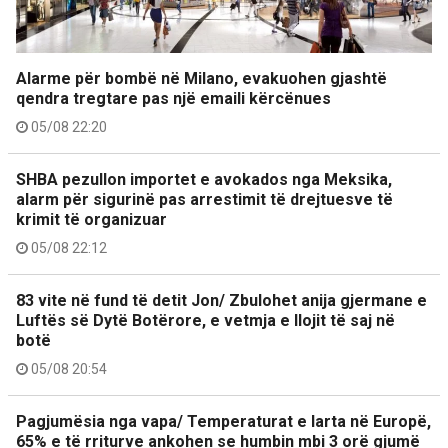
Alarme për bombë në Milano, evakuohen gjashtë
qendra tregtare pas një emaili kërcënues
05/08 22:20
SHBA pezullon importet e avokados nga Meksika,
alarm për sigurinë pas arrestimit të drejtuesve të
krimit të organizuar
05/08 22:12
83 vite në fund të detit Jon/ Zbulohet anija gjermane e
Luftës së Dytë Botërore, e vetmja e llojit të saj në
botë
05/08 20:54
Pagjumësia nga vapa/ Temperaturat e larta në Europë,
65% e të rriturve ankohen se humbin mbi 3 orë gjumë