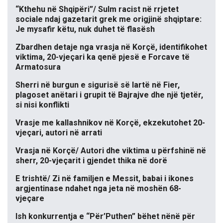
“Kthehu në Shqipëri”/ Sulm racist në rrjetet
sociale ndaj gazetarit grek me origjinë shqiptare:
Je mysafir këtu, nuk duhet të flasësh
Zbardhen detaje nga vrasja në Korçë, identifikohet
viktima, 20-vjeçari ka qenë pjesë e Forcave të
Armatosura
Sherri në burgun e sigurisë së lartë në Fier,
plagoset anëtari i grupit të Bajrajve dhe një tjetër,
si nisi konflikti
Vrasje me kallashnikov në Korçë, ekzekutohet 20-
vjeçari, autori në arrati
Vrasja në Korçë/ Autori dhe viktima u përfshinë në
sherr, 20-vjeçarit i gjendet thika në dorë
E trishtë/ Zi në familjen e Messit, babai i ikones
argjentinase ndahet nga jeta në moshën 68-
vjeçare
Ish konkurrentja e “Për’Puthen” bëhet nënë për