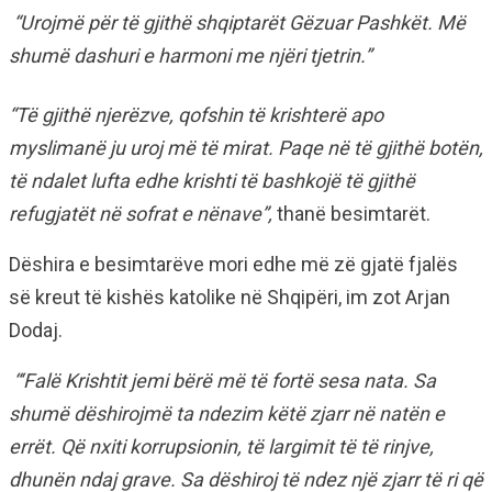
“Urojmë për të gjithë shqiptarët Gëzuar Pashkët. Më
shumë dashuri e harmoni me njëri tjetrin.”
“Të gjithë njerëzve, qofshin të krishterë apo
myslimanë ju uroj më të mirat. Paqe në të gjithë botën,
të ndalet lufta edhe krishti të bashkojë të gjithë
refugjatët në sofrat e nënave”,
thanë besimtarët.
Dëshira e besimtarëve mori edhe më zë gjatë fjalës
së kreut të kishës katolike në Shqipëri, im zot Arjan
Dodaj.
“‘Falë Krishtit jemi bërë më të fortë sesa nata. Sa
shumë dëshirojmë ta ndezim këtë zjarr në natën e
errët. Që nxiti korrupsionin, të largimit të të rinjve,
dhunën ndaj grave. Sa dëshiroj të ndez një zjarr të ri që