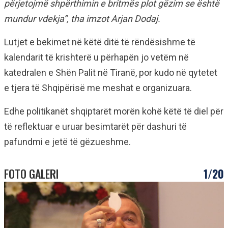
përjetojmë shpërthimin e britmës plot gëzim se është
mundur vdekja”, tha imzot Arjan Dodaj.
Lutjet e bekimet në këtë ditë të rëndësishme të
kalendarit të krishterë u përhapën jo vetëm në
katedralen e Shën Palit në Tiranë, por kudo në qytetet
e tjera të Shqipërisë me meshat e organizuara.
Edhe politikanët shqiptarët morën kohë këtë të diel për
të reflektuar e uruar besimtarët për dashuri të
pafundmi e jetë të gëzueshme.
FOTO GALERI
1/20