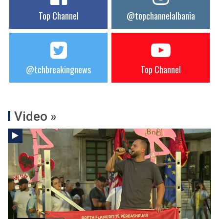
Top Channel
@topchannelalbania
@tchbreakingnews
Top Channel
Video »