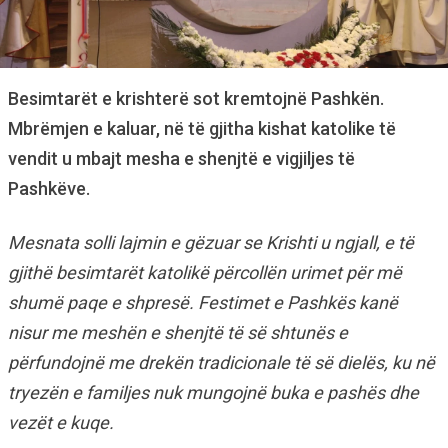
Besimtarët e krishterë sot kremtojnë Pashkën.
Mbrëmjen e kaluar, në të gjitha kishat katolike të
vendit u mbajt mesha e shenjtë e vigjiljes të
Pashkëve.
Mesnata solli lajmin e gëzuar se Krishti u ngjall, e të
gjithë besimtarët katolikë përcollën urimet për më
shumë paqe e shpresë. Festimet e Pashkës kanë
nisur me meshën e shenjtë të së shtunës e
përfundojnë me drekën tradicionale të së dielës, ku në
tryezën e familjes nuk mungojnë buka e pashës dhe
vezët e kuqe.