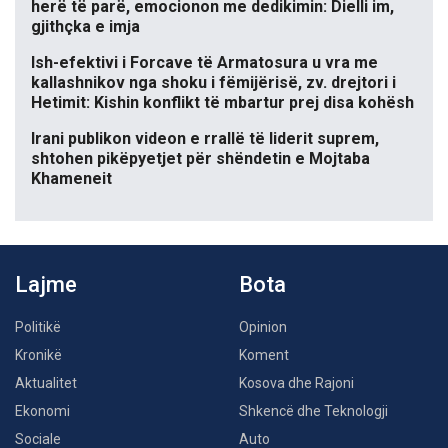
herë të parë, emocionon me dedikimin: Dielli im,
gjithçka e imja
Ish-efektivi i Forcave të Armatosura u vra me
kallashnikov nga shoku i fëmijërisë, zv. drejtori i
Hetimit: Kishin konflikt të mbartur prej disa kohësh
Irani publikon videon e rrallë të liderit suprem,
shtohen pikëpyetjet për shëndetin e Mojtaba
Khameneit
Lajme
Bota
Politikë
Opinion
Kronikë
Koment
Aktualitet
Kosova dhe Rajoni
Ekonomi
Shkencë dhe Teknologji
Sociale
Auto