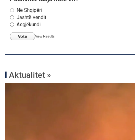
Në Shqipëri
Jashtë vendit
Asgjëkundi
Vote
View Results
Aktualitet »