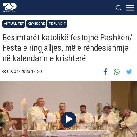
AKTUALITET
KRYESORE
TË FUNDIT
Besimtarët katolikë festojnë Pashkën/
Festa e ringjalljes, më e rëndësishmja
në kalendarin e krishterë
09/04/2023 14:20