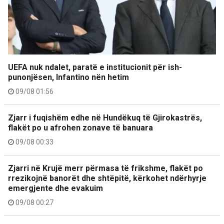
UEFA nuk ndalet, paratë e institucionit për ish-
punonjësen, Infantino nën hetim
09/08 01:56
Zjarr i fuqishëm edhe në Hundëkuq të Gjirokastrës,
flakët po u afrohen zonave të banuara
09/08 00:33
Zjarri në Krujë merr përmasa të frikshme, flakët po
rrezikojnë banorët dhe shtëpitë, kërkohet ndërhyrje
emergjente dhe evakuim
09/08 00:27