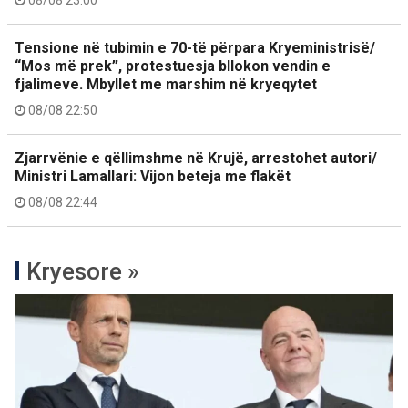
08/08 23:00
Tensione në tubimin e 70-të përpara Kryeministrisë/
“Mos më prek”, protestuesja bllokon vendin e
fjalimeve. Mbyllet me marshim në kryeqytet
08/08 22:50
Zjarrvënie e qëllimshme në Krujë, arrestohet autori/
Ministri Lamallari: Vijon beteja me flakët
08/08 22:44
Kryesore »