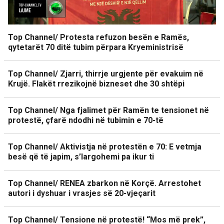
Top Channel/ Protesta refuzon besën e Ramës,
qytetarët 70 ditë tubim përpara Kryeministrisë
Top Channel/ Zjarri, thirrje urgjente për evakuim në
Krujë. Flakët rrezikojnë bizneset dhe 30 shtëpi
Top Channel/ Nga fjalimet për Ramën te tensionet në
protestë, çfarë ndodhi në tubimin e 70-të
Top Channel/ Aktivistja në protestën e 70: E vetmja
besë që të japim, s’largohemi pa ikur ti
Top Channel/ RENEA zbarkon në Korçë. Arrestohet
autori i dyshuar i vrasjes së 20-vjeçarit
Top Channel/ Tensione në protestë! “Mos më prek”,