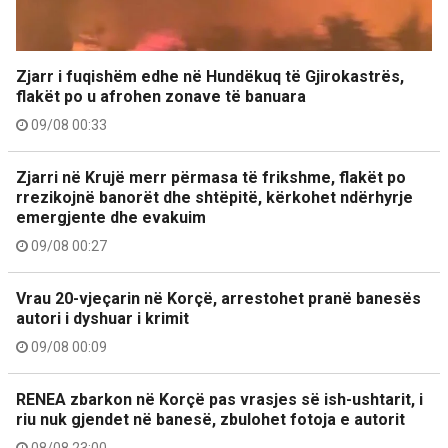
Zjarr i fuqishëm edhe në Hundëkuq të Gjirokastrës,
flakët po u afrohen zonave të banuara
09/08 00:33
Zjarri në Krujë merr përmasa të frikshme, flakët po
rrezikojnë banorët dhe shtëpitë, kërkohet ndërhyrje
emergjente dhe evakuim
09/08 00:27
Vrau 20-vjeçarin në Korçë, arrestohet pranë banesës
autori i dyshuar i krimit
09/08 00:09
RENEA zbarkon në Korçë pas vrasjes së ish-ushtarit, i
riu nuk gjendet në banesë, zbulohet fotoja e autorit