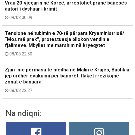
Vrau 20-vjeçarin në Korçë, arrestohet pranë banesës
autori i dyshuar i krimit
09/08 00:09
Tensione në tubimin e 70-të përpara Kryeministrisë/
“Mos më prek”, protestuesja bllokon vendin e
fjalimeve. Mbyllet me marshim në kryeqytet
08/08 22:50
Zjarr me përmasa të mëdha në Malin e Krujës, Bashkia
jep urdhër evakuimi për banorët, flakët rrezikojnë
zonat e banuara
08/08 22:27
Na ndiqni: