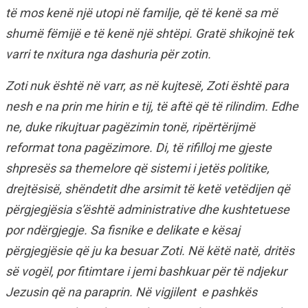
të mos kenë një utopi në familje, që të kenë sa më
shumë fëmijë e të kenë një shtëpi. Gratë shikojnë tek
varri te nxitura nga dashuria për zotin.
Zoti nuk është në varr, as në kujtesë, Zoti është para
nesh e na prin me hirin e tij, të aftë që të rilindim. Edhe
ne, duke rikujtuar pagëzimin tonë, ripërtërijmë
reformat tona pagëzimore. Di, të rifilloj me gjeste
shpresës sa themelore që sistemi i jetës politike,
drejtësisë, shëndetit dhe arsimit të ketë vetëdijen që
përgjegjësia s’është administrative dhe kushtetuese
por ndërgjegje.
Sa fisnike e delikate e kësaj
përgjegjësie që ju ka besuar Zoti. Në këtë natë, dritës
së vogël, por fitimtare i jemi bashkuar për të ndjekur
Jezusin që na paraprin. Në vigjilent e pashkës