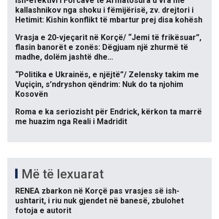
Ish-efektivi i Forcave të Armatosura u vra me
kallashnikov nga shoku i fëmijërisë, zv. drejtori i
Hetimit: Kishin konflikt të mbartur prej disa kohësh
Vrasja e 20-vjeçarit në Korçë/ “Jemi të frikësuar”,
flasin banorët e zonës: Dëgjuam një zhurmë të
madhe, dolëm jashtë dhe…
“Politika e Ukrainës, e njëjtë”/ Zelensky takim me
Vuçiçin, s’ndryshon qëndrim: Nuk do ta njohim
Kosovën
Roma e ka seriozisht për Endrick, kërkon ta marrë
me huazim nga Reali i Madridit
Më të lexuarat
RENEA zbarkon në Korçë pas vrasjes së ish-
ushtarit, i riu nuk gjendet në banesë, zbulohet
fotoja e autorit