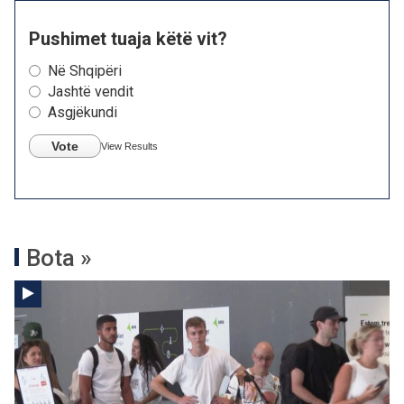
Pushimet tuaja këtë vit?
Në Shqipëri
Jashtë vendit
Asgjëkundi
Vote
View Results
Bota »