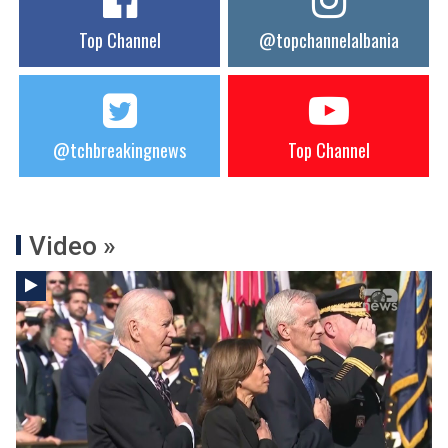
Top Channel
@topchannelalbania
@tchbreakingnews
Top Channel
Video »