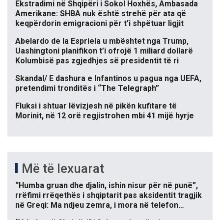
Ekstradimi në Shqipëri i Sokol Hoxhës, Ambasada
Amerikane: SHBA nuk është strehë për ata që
keqpërdorin emigracioni për t’i shpëtuar ligjit
Abelardo de la Espriela u mbështet nga Trump,
Uashingtoni planifikon t’i ofrojë 1 miliard dollarë
Kolumbisë pas zgjedhjes së presidentit të ri
Skandal/ E dashura e Infantinos u pagua nga UEFA,
pretendimi tronditës i “The Telegraph”
Fluksi i shtuar lëvizjesh në pikën kufitare të
Morinit, në 12 orë regjistrohen mbi 41 mijë hyrje
Më të lexuarat
“Humba gruan dhe djalin, ishin nisur për në punë”,
rrëfimi rrëqethës i shqiptarit pas aksidentit tragjik
në Greqi: Ma ndjeu zemra, i mora në telefon…