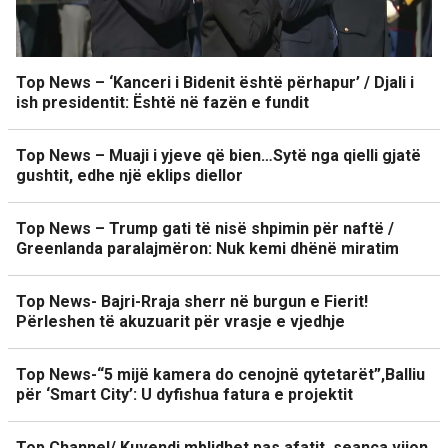
Top News – ‘Kanceri i Bidenit është përhapur’ / Djali i
ish presidentit: Është në fazën e fundit
Top News – Muaji i yjeve që bien…Sytë nga qielli gjatë
gushtit, edhe një eklips diellor
Top News – Trump gati të nisë shpimin për naftë /
Greenlanda paralajmëron: Nuk kemi dhënë miratim
Top News- Bajri-Rraja sherr në burgun e Fierit!
Përleshen të akuzuarit për vrasje e vjedhje
Top News-“5 mijë kamera do cenojnë qytetarët”,Balliu
për ‘Smart City’: U dyfishua fatura e projektit
Top Channel/ Kuvendi mblidhet pas afatit, seanca vijon