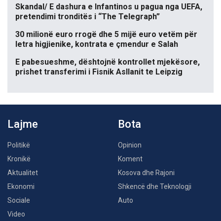
Skandal/ E dashura e Infantinos u pagua nga UEFA,
pretendimi tronditës i “The Telegraph”
30 milionë euro rrogë dhe 5 mijë euro vetëm për
letra higjienike, kontrata e çmendur e Salah
E pabesueshme, dështojnë kontrollet mjekësore,
prishet transferimi i Fisnik Asllanit te Leipzig
Lajme
Bota
Politikë
Opinion
Kronikë
Koment
Aktualitet
Kosova dhe Rajoni
Ekonomi
Shkencë dhe Teknologji
Sociale
Auto
Video