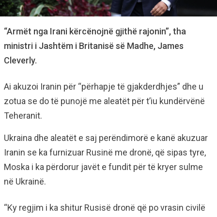
“Armët nga Irani kërcënojnë gjithë rajonin”, tha
ministri i Jashtëm i Britanisë së Madhe, James
Cleverly.
Ai akuzoi Iranin për “përhapje të gjakderdhjes” dhe u
zotua se do të punojë me aleatët për t’iu kundërvënë
Teheranit.
Ukraina dhe aleatët e saj perëndimorë e kanë akuzuar
Iranin se ka furnizuar Rusinë me dronë, që sipas tyre,
Moska i ka përdorur javët e fundit për të kryer sulme
në Ukrainë.
“Ky regjim i ka shitur Rusisë dronë që po vrasin civilë