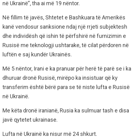
në Ukrainë”, tha ai më 19 nëntor.
Në fillim të javës, Shtetet e Bashkuara të Amerikës
kanë vendosur sanksione ndaj një rrjeti subjektesh
dhe individësh që ishin të përfshirë në furnizimin e
Rusisë me teknologji ushtarake, të cilat përdoren në
luftën e saj kundër Ukrainës.
Më 5 nëntor, Irani e ka pranuar për herë të parë se i ka
dhuruar dronë Rusisë, mirëpo ka insistuar që ky
transferim është bërë para se të niste lufta e Rusisë
në Ukrainë.
Me këta dronë iranianë, Rusia ka sulmuar tash e disa
javë qytetet ukrainase.
Lufta në Ukrainë ka nisur më 24 shkurt.