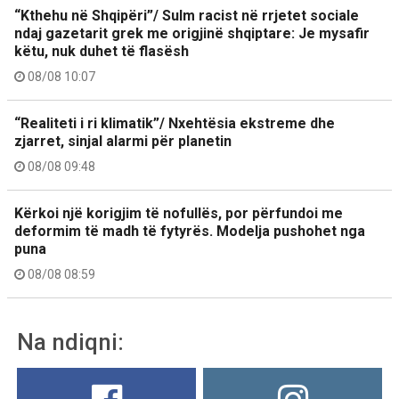
“Kthehu në Shqipëri”/ Sulm racist në rrjetet sociale
ndaj gazetarit grek me origjinë shqiptare: Je mysafir
këtu, nuk duhet të flasësh
08/08 10:07
“Realiteti i ri klimatik”/ Nxehtësia ekstreme dhe
zjarret, sinjal alarmi për planetin
08/08 09:48
Kërkoi një korigjim të nofullës, por përfundoi me
deformim të madh të fytyrës. Modelja pushohet nga
puna
08/08 08:59
Na ndiqni: