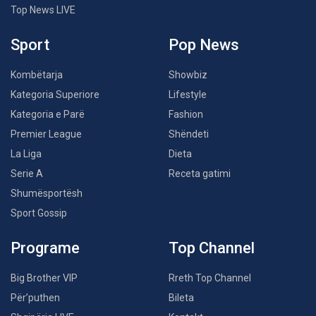
Top News LIVE
Sport
Pop News
Kombëtarja
Showbiz
Kategoria Superiore
Lifestyle
Kategoria e Parë
Fashion
Premier League
Shëndeti
La Liga
Dieta
Serie A
Receta gatimi
Shumësportësh
Sport Gossip
Programe
Top Channel
Big Brother VIP
Rreth Top Channel
Për’puthen
Bileta