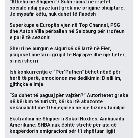
“Kthehu në Shqipëri”/ Sulm racist në rrjetet
sociale ndaj gazetarit grek me origjinë shqiptare:
Je mysafir këtu, nuk duhet të flasësh
Superkupa e Europës vjen në Top Channel, PSG
dhe Aston Villa përballen në Salzburg për trofeun
e parë të sezonit
Sherri në burgun e sigurisë së lartë në Fier,
plagoset anëtari i grupit të Bajrajve dhe një tjetër,
si nisi sherri
Ish konkurrentja e “Për’Puthen” bëhet nënë për
herë të parë, emocionon me dedikimin: Dielli im,
gjithçka e imja
“Sa duhet të paguaj për vajzën?” Autoritetet greke
në kërkim të turistit, kërkoi të abuzonte
seksualisht me 10-vjeçaren në një biznes familjar
Ekstradimi në Shqipëri i Sokol Hoxhës, Ambasada
Amerikane: SHBA nuk është strehë për ata që
keqpërdorin emigracioni për t’i shpëtuar ligjit