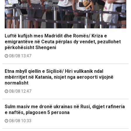
Luftë kufijsh mes Madridit dhe Romës/ Kriza e
emigrantëve në Ceuta përplas dy vendet, pezullohet
përkohësisht Shengeni
08/08 13:47
Etna mbyll qiellin e Siçilisë/ Hiri vullkanik ndal
mbërritjet në Katania, nisjet nga aeroporti vijojnë
normalisht
08/08 12:47
Sulm masiv me dronë ukrainas në Rusi, digjet rafineria
e naftës, plagosen 5 persona
08/08 10:33