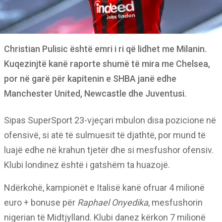
Christian Pulisic është emri i ri që lidhet me Milanin.
Kuqezinjtë kanë raporte shumë të mira me Chelsea,
por në garë për kapitenin e SHBA janë edhe
Manchester United, Newcastle dhe Juventusi.
Sipas SuperSport 23-vjeçari mbulon disa pozicione në
ofensivë, si atë të sulmuesit të djathtë, por mund të
luajë edhe në krahun tjetër dhe si mesfushor ofensiv.
Klubi londinez është i gatshëm ta huazojë.
Ndërkohë, kampionët e Italisë kanë ofruar 4 milionë
euro + bonuse për
Raphael Onyedika
, mesfushorin
nigerian të Midtjylland. Klubi danez kërkon 7 milionë