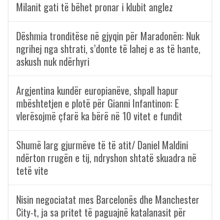
Milanit gati të bëhet pronar i klubit anglez
Dëshmia tronditëse në gjyqin për Maradonën: Nuk
ngrihej nga shtrati, s’donte të lahej e as të hante,
askush nuk ndërhyri
Argjentina kundër europianëve, shpall hapur
mbështetjen e plotë për Gianni Infantinon: E
vlerësojmë çfarë ka bërë në 10 vitet e fundit
Shumë larg gjurmëve të të atit/ Daniel Maldini
ndërton rrugën e tij, ndryshon shtatë skuadra në
tetë vite
Nisin negociatat mes Barcelonës dhe Manchester
City-t, ja sa pritet të paguajnë katalanasit për