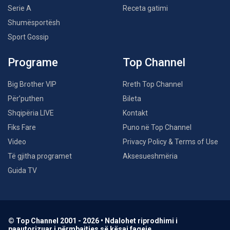
Serie A
Receta gatimi
Shumësportësh
Sport Gossip
Programe
Top Channel
Big Brother VIP
Rreth Top Channel
Për’puthen
Bileta
Shqipëria LIVE
Kontakt
Fiks Fare
Puno në Top Channel
Video
Privacy Policy & Terms of Use
Të gjitha programet
Aksesueshmëria
Guida TV
© Top Channel 2001 - 2026 • Ndalohet riprodhimi i
paautorizuar i përmbajtjes së kësaj faqeje.