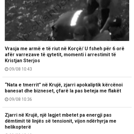
Vrasja me armë e të riut në Korçë/ U fsheh për 6 orë
afër varrezave të qytetit, momenti i arrestimit të
Kristjan Sterjos
09/08 10:43
“Nata e tmerrit” në Krujë, zjarri apokaliptik kërcënoi
banesat dhe bizneset, çfarë la pas beteja me flakët
09/08 10:36
Zjarri në Krujë, një lagjet mbetet pa energji pas
dëmtimit të linjës së tensionit, vijon ndërhyrja me
helikopterë