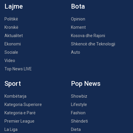
Lajme
Bota
Politikë
Opinion
Kronikë
Koment
Aktualitet
Kosova dhe Rajoni
Ekonomi
Shkencë dhe Teknologji
Sociale
Auto
Video
Top News LIVE
Sport
Pop News
Kombëtarja
Showbiz
Kategoria Superiore
Lifestyle
Kategoria e Parë
Fashion
Premier League
Shëndeti
La Liga
Dieta