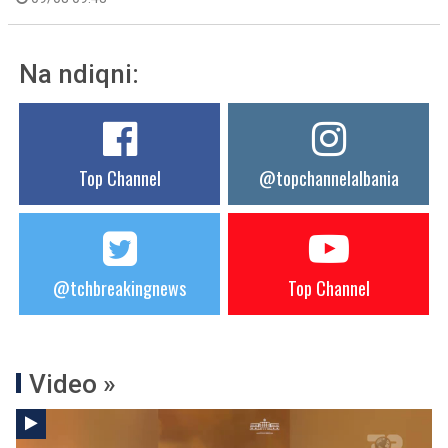
Na ndiqni:
Top Channel
@topchannelalbania
@tchbreakingnews
Top Channel
Video »