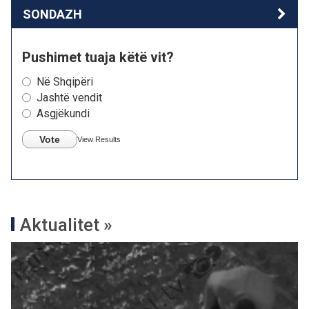
SONDAZH
Pushimet tuaja këtë vit?
Në Shqipëri
Jashtë vendit
Asgjëkundi
Vote
View Results
Aktualitet »