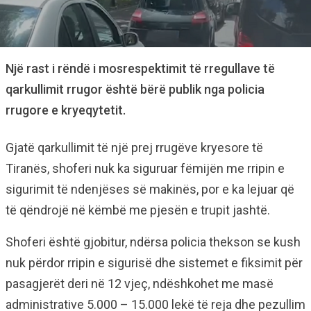
Një rast i rëndë i mosrespektimit të rregullave të
qarkullimit rrugor është bërë publik nga policia
rrugore e kryeqytetit.
Gjatë qarkullimit të një prej rrugëve kryesore të
Tiranës, shoferi nuk ka siguruar fëmijën me rripin e
sigurimit të ndenjëses së makinës, por e ka lejuar që
të qëndrojë në këmbë me pjesën e trupit jashtë.
Shoferi është gjobitur, ndërsa policia thekson se kush
nuk përdor rripin e sigurisë dhe sistemet e fiksimit për
pasagjerët deri në 12 vjeç, ndëshkohet me masë
administrative 5.000 – 15.000 lekë të reja dhe pezullim