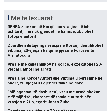
Më të lexuarat
RENEA zbarkon në Korçë pas vrasjes së ish-
ushtarit, i riu nuk gjendet në banesë, zbulohet
fotoja e autorit
Zbardhen detaje nga vrasja në Korçë, identifikohet
viktima, 20-vjeçari ka qenë pjesë e Forcave të
Armatosura
Vrasje me kallashnikov në Korçë, ekzekutohet 20-
vjeçari, autori në arrati
Vrasja në Korçë/ Autori dhe viktima u përfshinë në
sherr, 20-vjeçarit i gjendet thika në dorë
“Më ngacmoi të dashurën”, vrau me armë shokun
e fëmijërisë, zbardhet dëshmia e autorit për
vrasjen e 21-vjeçarit Johan Zuko
Tensione në tubimin e 70-të përpara