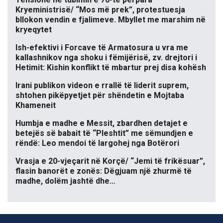
Kryeministrisë/ “Mos më prek”, protestuesja
bllokon vendin e fjalimeve. Mbyllet me marshim në
kryeqytet
Ish-efektivi i Forcave të Armatosura u vra me
kallashnikov nga shoku i fëmijërisë, zv. drejtori i
Hetimit: Kishin konflikt të mbartur prej disa kohësh
Irani publikon videon e rrallë të liderit suprem,
shtohen pikëpyetjet për shëndetin e Mojtaba
Khameneit
Humbja e madhe e Messit, zbardhen detajet e
betejës së babait të “Pleshtit” me sëmundjen e
rëndë: Leo mendoi të largohej nga Botërori
Vrasja e 20-vjeçarit në Korçë/ “Jemi të frikësuar”,
flasin banorët e zonës: Dëgjuam një zhurmë të
madhe, dolëm jashtë dhe…