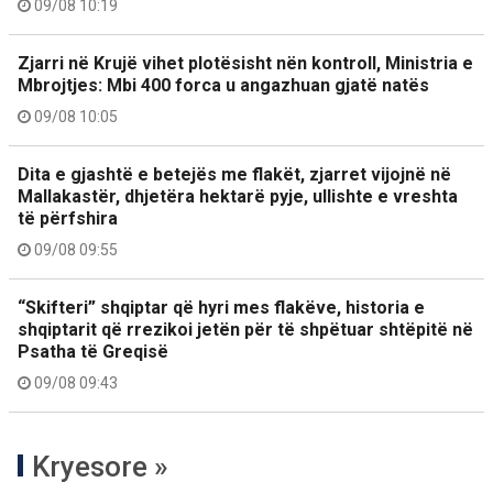
09/08 10:19
Zjarri në Krujë vihet plotësisht nën kontroll, Ministria e
Mbrojtjes: Mbi 400 forca u angazhuan gjatë natës
09/08 10:05
Dita e gjashtë e betejës me flakët, zjarret vijojnë në
Mallakastër, dhjetëra hektarë pyje, ullishte e vreshta
të përfshira
09/08 09:55
“Skifteri” shqiptar që hyri mes flakëve, historia e
shqiptarit që rrezikoi jetën për të shpëtuar shtëpitë në
Psatha të Greqisë
09/08 09:43
Kryesore »