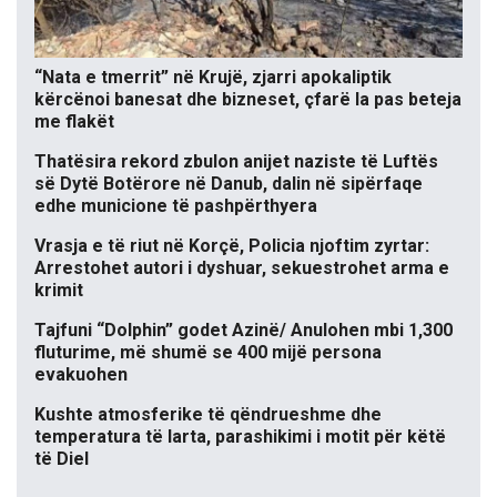
“Nata e tmerrit” në Krujë, zjarri apokaliptik
kërcënoi banesat dhe bizneset, çfarë la pas beteja
me flakët
Thatësira rekord zbulon anijet naziste të Luftës
së Dytë Botërore në Danub, dalin në sipërfaqe
edhe municione të pashpërthyera
Vrasja e të riut në Korçë, Policia njoftim zyrtar:
Arrestohet autori i dyshuar, sekuestrohet arma e
krimit
Tajfuni “Dolphin” godet Azinë/ Anulohen mbi 1,300
fluturime, më shumë se 400 mijë persona
evakuohen
Kushte atmosferike të qëndrueshme dhe
temperatura të larta, parashikimi i motit për këtë
të Diel