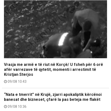
Vrasja me armë e të riut në Korçë/ U fsheh për 6 orë
afër varrezave të qytetit, momenti i arrestimit të
Kristjan Sterjos
09/08 10:43
“Nata e tmerrit” në Krujë, zjarri apokaliptik kërcënoi
banesat dhe bizneset, çfarë la pas beteja me flakët
09/08 10:36