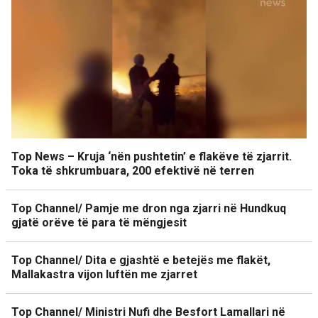
Top News – Kruja ‘nën pushtetin’ e flakëve të zjarrit.
Toka të shkrumbuara, 200 efektivë në terren
Top Channel/ Pamje me dron nga zjarri në Hundkuq
gjatë orëve të para të mëngjesit
Top Channel/ Dita e gjashtë e betejës me flakët,
Mallakastra vijon luftën me zjarret
Top Channel/ Ministri Nufi dhe Besfort Lamallari në