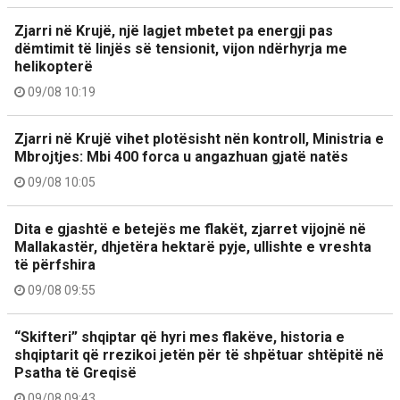
Zjarri në Krujë, një lagjet mbetet pa energji pas
dëmtimit të linjës së tensionit, vijon ndërhyrja me
helikopterë
09/08 10:19
Zjarri në Krujë vihet plotësisht nën kontroll, Ministria e
Mbrojtjes: Mbi 400 forca u angazhuan gjatë natës
09/08 10:05
Dita e gjashtë e betejës me flakët, zjarret vijojnë në
Mallakastër, dhjetëra hektarë pyje, ullishte e vreshta
të përfshira
09/08 09:55
“Skifteri” shqiptar që hyri mes flakëve, historia e
shqiptarit që rrezikoi jetën për të shpëtuar shtëpitë në
Psatha të Greqisë
09/08 09:43