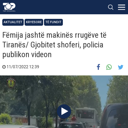
AKTUALITET
KRYESORE
TË FUNDIT
Fëmija jashtë makinës rrugëve të
Tiranës/ Gjobitet shoferi, policia
publikon videon
11/07/2022 12:39