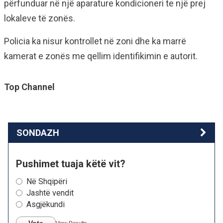
përfunduar në një aparature kondicioneri te një prej
lokaleve të zonës.
Policia ka nisur kontrollet në zoni dhe ka marrë
kamerat e zonës me qellim identifikimin e autorit.
Top Channel
SONDAZH
Pushimet tuaja këtë vit?
Në Shqipëri
Jashtë vendit
Asgjëkundi
Vote
View Results