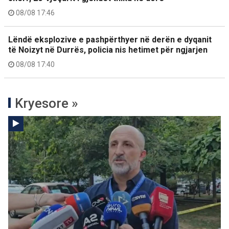
08/08 17:46
Lëndë eksplozive e pashpërthyer në derën e dyqanit
të Noizyt në Durrës, policia nis hetimet për ngjarjen
08/08 17:40
Kryesore »