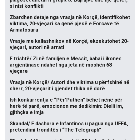
si nisi konflikti
Zbardhen detaje nga vrasja në Korçë, identifikohet
viktima, 20-vjeçari ka qenë pjesë e Forcave të
Armatosura
Vrasje me kallashnikov në Korçë, ekzekutohet 20-
vjeçari, autori në arrati
E trishtë/ Zi në familjen e Messit, babai i ikones
argjentinase ndahet nga jeta në moshën 68-
vjeçare
Vrasja në Korçë/ Autori dhe viktima u përfshinë në
sherr, 20-vjeçarit i gjendet thika në dorë
Ish konkurrentja e “Për’Puthen” bëhet nënë për
herë të parë, emocionon me dedikimin: Dielli im,
gjithçka e imja
Skandal/ E dashura e Infantinos u pagua nga UEFA,
pretendimi tronditës i “The Telegraph”