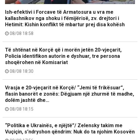
Ish-efektivi i Forcave të Armatosura u vra me
kallashnikov nga shoku i fëmijërisë, zv. drejtori i
Hetimit: Kishin konflikt të mbartur prej disa kohësh
08/08 18:58
Të shtënat në Korçë që i morën jetën 20-vjeçarit,
Policia identifikon autorin e dyshuar, tre persona
shoqërohen në Komisariat
08/08 18:30
Vrasja e 20-vjeçarit në Korçë/ “Jemi të frikësuar”,
flasin banorët e zonës: Dëgjuam një zhurmë të madhe,
dolëm jashtë dhe…
08/08 18:15
“Politika e Ukrainës, e njëjtë”/ Zelensky takim me
Vuçiçin, s’ndryshon qëndrim: Nuk do ta njohim Kosovën