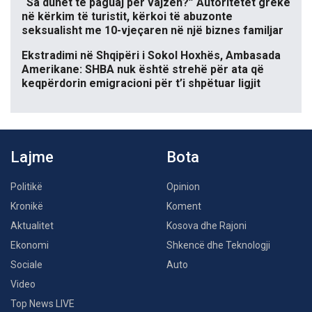
“Sa duhet të paguaj për vajzën?” Autoritetet greke
në kërkim të turistit, kërkoi të abuzonte
seksualisht me 10-vjeçaren në një biznes familjar
Ekstradimi në Shqipëri i Sokol Hoxhës, Ambasada
Amerikane: SHBA nuk është strehë për ata që
keqpërdorin emigracioni për t’i shpëtuar ligjit
Lajme
Bota
Politikë
Opinion
Kronikë
Koment
Aktualitet
Kosova dhe Rajoni
Ekonomi
Shkencë dhe Teknologji
Sociale
Auto
Video
Top News LIVE