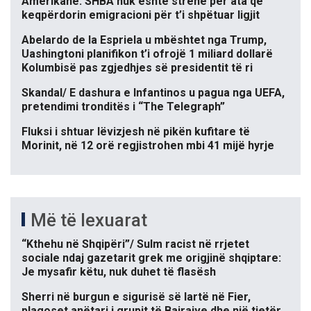
Amerikane: SHBA nuk është strehë për ata që
keqpërdorin emigracioni për t’i shpëtuar ligjit
Abelardo de la Espriela u mbështet nga Trump,
Uashingtoni planifikon t’i ofrojë 1 miliard dollarë
Kolumbisë pas zgjedhjes së presidentit të ri
Skandal/ E dashura e Infantinos u pagua nga UEFA,
pretendimi tronditës i “The Telegraph”
Fluksi i shtuar lëvizjesh në pikën kufitare të
Morinit, në 12 orë regjistrohen mbi 41 mijë hyrje
Më të lexuarat
“Kthehu në Shqipëri”/ Sulm racist në rrjetet
sociale ndaj gazetarit grek me origjinë shqiptare:
Je mysafir këtu, nuk duhet të flasësh
Sherri në burgun e sigurisë së lartë në Fier,
plagoset anëtari i grupit të Bajrajve dhe një tjetër,