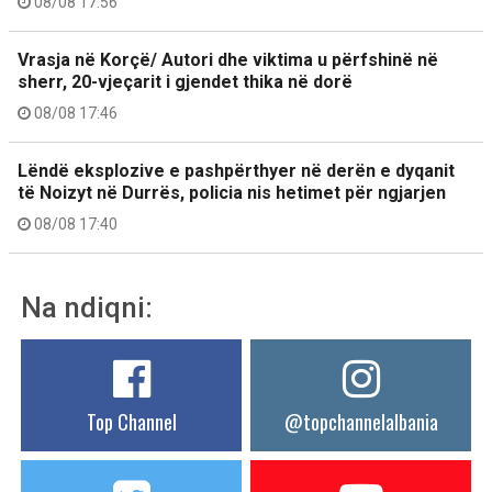
08/08 17:56
Vrasja në Korçë/ Autori dhe viktima u përfshinë në
sherr, 20-vjeçarit i gjendet thika në dorë
08/08 17:46
Lëndë eksplozive e pashpërthyer në derën e dyqanit
të Noizyt në Durrës, policia nis hetimet për ngjarjen
08/08 17:40
Na ndiqni:
Top Channel
@topchannelalbania