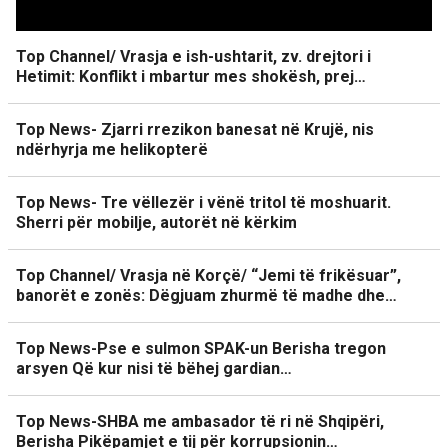
Top Channel/ Vrasja e ish-ushtarit, zv. drejtori i
Hetimit: Konflikt i mbartur mes shokësh, prej…
Top News- Zjarri rrezikon banesat në Krujë, nis
ndërhyrja me helikopterë
Top News- Tre vëllezër i vënë tritol të moshuarit.
Sherri për mobilje, autorët në kërkim
Top Channel/ Vrasja në Korçë/ “Jemi të frikësuar”,
banorët e zonës: Dëgjuam zhurmë të madhe dhe…
Top News-Pse e sulmon SPAK-un Berisha tregon
arsyen Që kur nisi të bëhej gardian…
Top News-SHBA me ambasador të ri në Shqipëri,
Berisha Pikëpamjet e tij për korrupsionin…