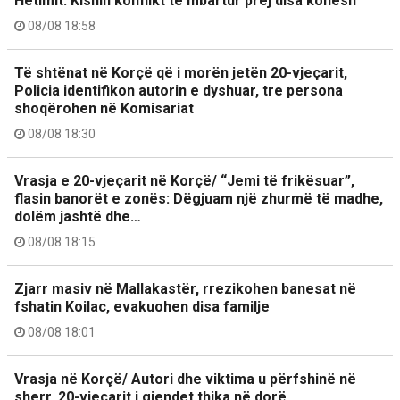
Hetimit: Kishin konflikt të mbartur prej disa kohësh
08/08 18:58
Të shtënat në Korçë që i morën jetën 20-vjeçarit,
Policia identifikon autorin e dyshuar, tre persona
shoqërohen në Komisariat
08/08 18:30
Vrasja e 20-vjeçarit në Korçë/ “Jemi të frikësuar”,
flasin banorët e zonës: Dëgjuam një zhurmë të madhe,
dolëm jashtë dhe…
08/08 18:15
Zjarr masiv në Mallakastër, rrezikohen banesat në
fshatin Koilac, evakuohen disa familje
08/08 18:01
Vrasja në Korçë/ Autori dhe viktima u përfshinë në
sherr, 20-vjeçarit i gjendet thika në dorë