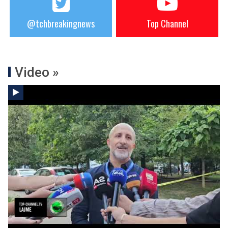
@tchbreakingnews
Top Channel
Video »