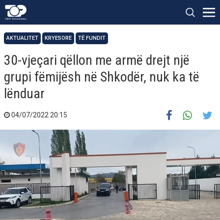
AKTUALITET
KRYESORE
TË FUNDIT
30-vjeçari qëllon me armë drejt një
grupi fëmijësh në Shkodër, nuk ka të
lënduar
04/07/2022 20:15