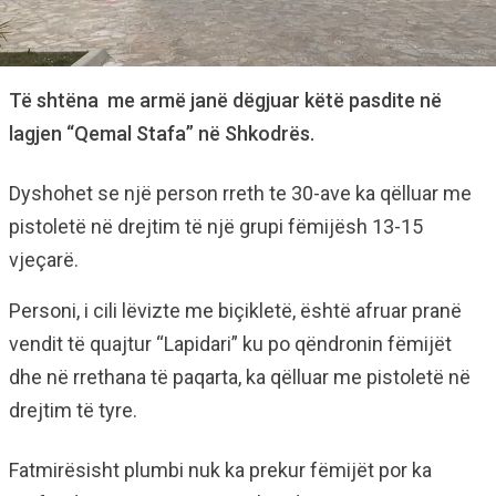
Të shtëna me armë janë dëgjuar këtë pasdite në
lagjen “Qemal Stafa” në Shkodrës.
Dyshohet se një person rreth te 30-ave ka qëlluar me
pistoletë në drejtim të një grupi fëmijësh 13-15
vjeçarë.
Personi, i cili lëvizte me biçikletë, është afruar pranë
vendit të quajtur “Lapidari” ku po qëndronin fëmijët
dhe në rrethana të paqarta, ka qëlluar me pistoletë në
drejtim të tyre.
Fatmirësisht plumbi nuk ka prekur fëmijët por ka