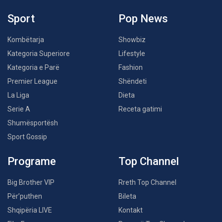
Sport
Pop News
Kombëtarja
Showbiz
Kategoria Superiore
Lifestyle
Kategoria e Parë
Fashion
Premier League
Shëndeti
La Liga
Dieta
Serie A
Receta gatimi
Shumësportësh
Sport Gossip
Programe
Top Channel
Big Brother VIP
Rreth Top Channel
Për’puthen
Bileta
Shqipëria LIVE
Kontakt