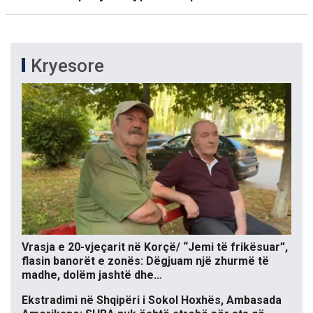
Kryesore
Vrasja e 20-vjeçarit në Korçë/ “Jemi të frikësuar”,
flasin banorët e zonës: Dëgjuam një zhurmë të
madhe, dolëm jashtë dhe…
Ekstradimi në Shqipëri i Sokol Hoxhës, Ambasada