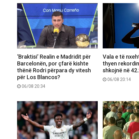
‘Braktisi’ Realin e Madridit për
Vala e të nxeht
Barcelonën, por çfarë kishte
thyen rekordi
thënë Rodri përpara dy vitesh
shkojnë në 42
për Los Blancos?
06/08 20:14
06/08 20:34