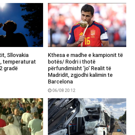
it, Sllovakia
Kthesa e madhe e kampionit të
n, temperaturat
botës/ Rodri i thotë
.2 gradë
përfundimisht ‘jo’ Realit të
Madridit, zgjodhi kalimin te
Barcelona
06/08 20:12