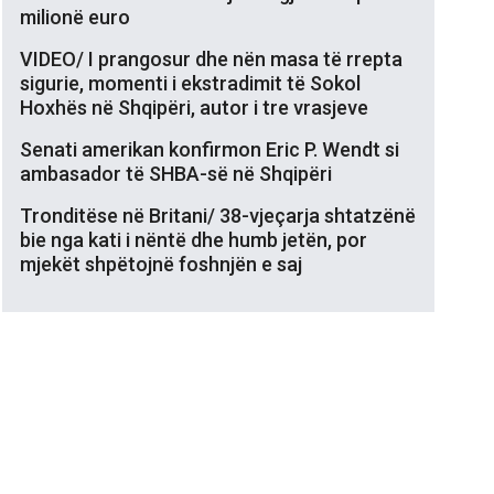
milionë euro
VIDEO/ I prangosur dhe nën masa të rrepta
sigurie, momenti i ekstradimit të Sokol
Hoxhës në Shqipëri, autor i tre vrasjeve
Senati amerikan konfirmon Eric P. Wendt si
ambasador të SHBA-së në Shqipëri
Tronditëse në Britani/ 38-vjeçarja shtatzënë
bie nga kati i nëntë dhe humb jetën, por
mjekët shpëtojnë foshnjën e saj