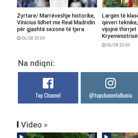
Zyrtare/ Marrëveshje historike,
Largim të klas
Vinicius lidhet me Real Madridin
qeveri teknike
për gjashtë sezone të tjera
vijojnë thirrjet
Kryeministrisë
06/08 20:09
06/08 20:00
Na ndiqni:
Top Channel
@topchannelalbania
Video »