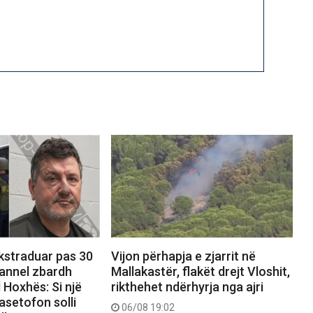
ekstraduar pas 30
Vijon përhapja e zjarrit në
hannel zbardh
Mallakastër, flakët drejt Vloshit,
 Hoxhës: Si një
rikthehet ndërhyrja nga ajri
asetofon solli
06/08 19:02