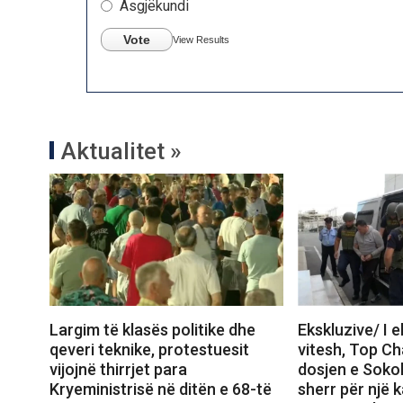
Asgjëkundi
Vote
View Results
Aktualitet »
Largim të klasës politike dhe
Ekskluzive/ I 
qeveri teknike, protestuesit
vitesh, Top C
vijojnë thirrjet para
dosjen e Sokol
Kryeministrisë në ditën e 68-të
sherr për një k