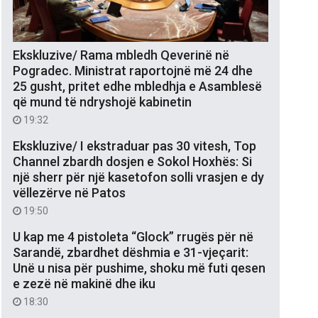
Ekskluzive/ Rama mbledh Qeverinë në
Pogradec. Ministrat raportojnë më 24 dhe
25 gusht, pritet edhe mbledhja e Asamblesë
që mund të ndryshojë kabinetin
19:32
Ekskluzive/ I ekstraduar pas 30 vitesh, Top
Channel zbardh dosjen e Sokol Hoxhës: Si
një sherr për një kasetofon solli vrasjen e dy
vëllezërve në Patos
19:50
U kap me 4 pistoleta “Glock” rrugës për në
Sarandë, zbardhet dëshmia e 31-vjeçarit:
Unë u nisa për pushime, shoku më futi qesen
e zezë në makinë dhe iku
18:30