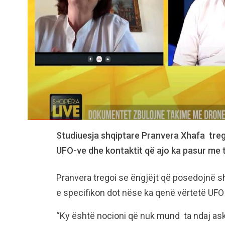
Studiuesja shqiptare Pranvera Xhafa treg
UFO-ve dhe kontaktit që ajo ka pasur me 
Pranvera tregoi se ëngjëjt që posedojnë sh
e specifikon dot nëse ka qenë vërtetë UFO 
“Ky është nocioni që nuk mund ta ndaj as