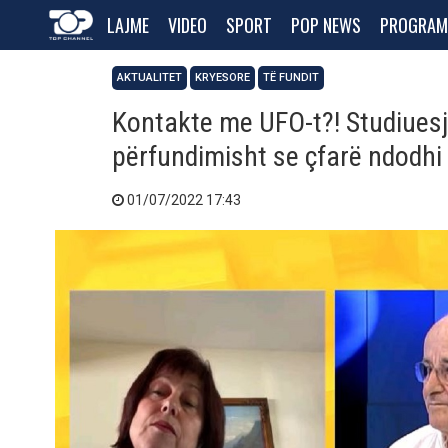
LAJME
VIDEO
SPORT
POP NEWS
PROGRAM
AKTUALITET
KRYESORE
TË FUNDIT
Kontakte me UFO-t?! Studiuesj
përfundimisht se çfarë ndodhi
01/07/2022 17:43