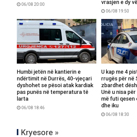
vrasjen e dy v
06/08 20:00
06/08 19:50
Humbi jetën në kantierin e
U kap me 4 pis
ndërtimit në Durrës, 40-vjeçari
rrugës për në
dyshohet se pësoi atak kardiak
zbardhet dëshm
pas punës në temperatura të
Unë u nisa për
larta
më futi qesen
dhe iku
06/08 18:46
06/08 18:30
Kryesore »