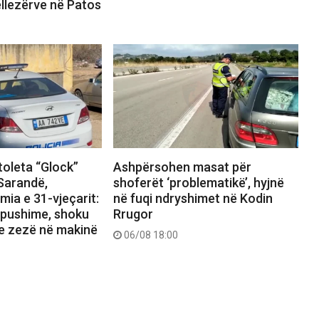
ëllezërve në Patos
toleta “Glock”
Ashpërsohen masat për
 Sarandë,
shoferët ‘problematikë’, hyjnë
ia e 31-vjeçarit:
në fuqi ndryshimet në Kodin
 pushime, shoku
Rrugor
 e zezë në makinë
06/08 18:00