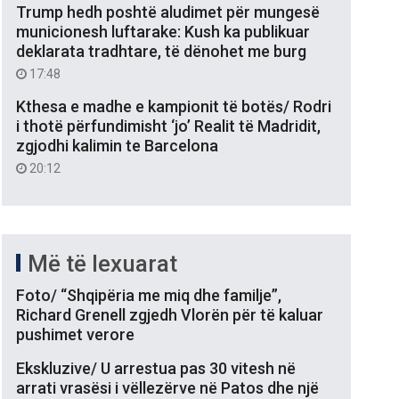
Trump hedh poshtë aludimet për mungesë
municionesh luftarake: Kush ka publikuar
deklarata tradhtare, të dënohet me burg
17:48
Kthesa e madhe e kampionit të botës/ Rodri
i thotë përfundimisht ‘jo’ Realit të Madridit,
zgjodhi kalimin te Barcelona
20:12
Më të lexuarat
Foto/ “Shqipëria me miq dhe familje”,
Richard Grenell zgjedh Vlorën për të kaluar
pushimet verore
Ekskluzive/ U arrestua pas 30 vitesh në
arrati vrasësi i vëllezërve në Patos dhe një