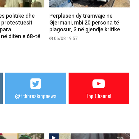
ës politike dhe
Përplasen dy tramvaje në
, protestuesit
Gjermani, mbi 20 persona të
 para
plagosur, 3 në gjendje kritike
 në ditën e 68-të
06/08 19:57
@tchbreakingnews
Top Channel