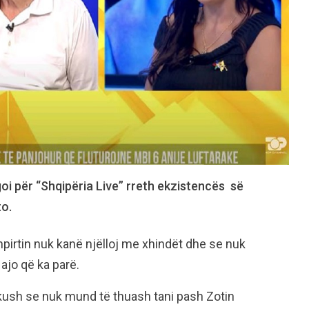
oi për “Shqipëria Live” rreth ekzistencës së
to.
pirtin nuk kanë njëlloj me xhindët dhe se nuk
ajo që ka parë.
kush se nuk mund të thuash tani pash Zotin