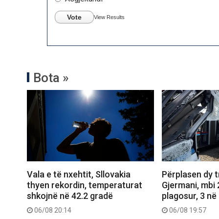
Vote
View Results
Bota »
Vala e të nxehtit, Sllovakia
Përplasen dy 
thyen rekordin, temperaturat
Gjermani, mbi 
shkojnë në 42.2 gradë
plagosur, 3 në 
06/08 20:14
06/08 19:57