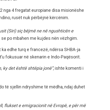
 2 nga 4 fregatat europiane disa misionëshe
dino, rusët nuk përbëjnë kërcënim.
it (Siri) siç bëjmë ne në ngushticën e
ftë se po mbahen me kujdes nën vëzhgim.
t ka edhe turq e francezë, ndërsa SHBA-ja
’u fokusuar në skenarin e Indo-Paqësorit.
 ky det është shtëpia jonë”
, ishte komenti i
o të sjellin ndryshime të mëdha, ndaj duhet
l, flukset e emigracionit në Evropë, e për më