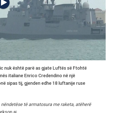
ic nuk është parë as gjate Luftës së Ftohtë
nës italiane Enrico Credendino në një
onë sipas tij, gjenden edhe 18 luftanije ruse
ë ka nëndetëse të armatosura me raketa, atëherë
ekson ai.