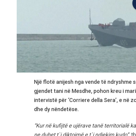
Një flotë anijesh nga vende të ndryshme s
gjendet tani në Mesdhe, pohon kreu i mari
intervistë për ‘Corriere della Sera’, e në z
dhe dy nëndetëse.
“Kur në kufijtë e ujërave tanë territorial
ne duhet t`i diktojmë e t`i ndjekim kudo”,
th