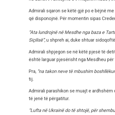
Admirali sqaron se këtë gjë po e bëjnë me
që disponojnë. Për momentin sipas Creden
“Ata lundrojnë në Mesdhe nga baza e Tartus
Siçilisë”
, u shpreh ai, duke shtuar sidoqo
Admirali shpjegon se në këtë pjesë të deti
është larguar pjesërisht nga Mesdheu për t
Pra,
“na takon neve të mbushim boshllëkun,
tij.
Admirali parashikon se muajt e ardhshëm d
të jenë të përgatitur.
“Lufta në Ukrainë do të shtojë, për shembul