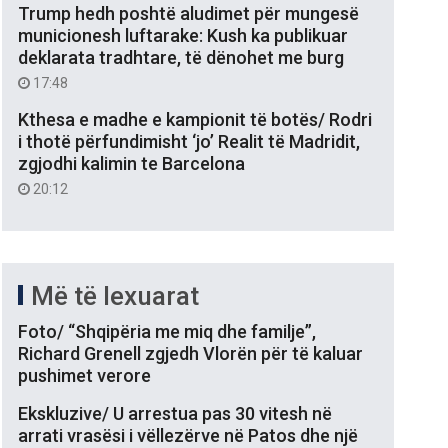
Trump hedh poshtë aludimet për mungesë
municionesh luftarake: Kush ka publikuar
deklarata tradhtare, të dënohet me burg
17:48
Kthesa e madhe e kampionit të botës/ Rodri
i thotë përfundimisht ‘jo’ Realit të Madridit,
zgjodhi kalimin te Barcelona
20:12
Më të lexuarat
Foto/ “Shqipëria me miq dhe familje”,
Richard Grenell zgjedh Vlorën për të kaluar
pushimet verore
Ekskluzive/ U arrestua pas 30 vitesh në
arrati vrasësi i vëllezërve në Patos dhe një