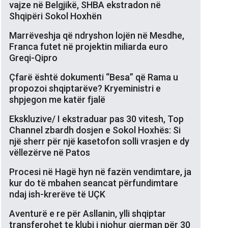
vajze në Belgjikë, SHBA ekstradon në
Shqipëri Sokol Hoxhën
Marrëveshja që ndryshon lojën në Mesdhe,
Franca futet në projektin miliarda euro
Greqi-Qipro
Çfarë është dokumenti “Besa” që Rama u
propozoi shqiptarëve? Kryeministri e
shpjegon me katër fjalë
Ekskluzive/ I ekstraduar pas 30 vitesh, Top
Channel zbardh dosjen e Sokol Hoxhës: Si
një sherr për një kasetofon solli vrasjen e dy
vëllezërve në Patos
Procesi në Hagë hyn në fazën vendimtare, ja
kur do të mbahen seancat përfundimtare
ndaj ish-krerëve të UÇK
Aventurë e re për Asllanin, ylli shqiptar
transferohet te klubi i njohur gjerman për 30