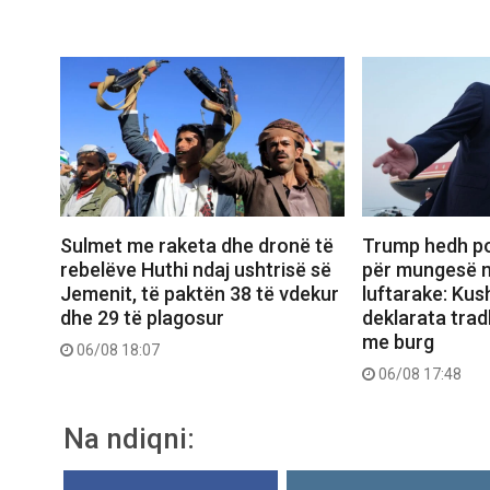
Sulmet me raketa dhe dronë të
Trump hedh po
rebelëve Huthi ndaj ushtrisë së
për mungesë 
Jemenit, të paktën 38 të vdekur
luftarake: Kus
dhe 29 të plagosur
deklarata trad
me burg
06/08 18:07
06/08 17:48
Na ndiqni: