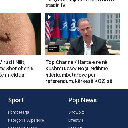
stadin IV
rusi i Nilit,
Top Channel/ Harta e re në
rm/ Shënohen 6
Kushtetuese/ Boçi: Ndihmë
të infektuar
ndërkombëtarëve për
referendum, kërkesë KQZ-së
Sport
Pop News
Kombëtarja
Showbiz
Kategoria Superiore
Lifestyle