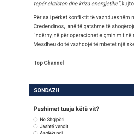
tepër ekziston dhe kriza energjetike”
, kujto
Për sa i përket konfliktit të vazhdueshëm n
Credendinos, janë të gatshme të shoqërojn
“ndërhyjnë për operacionet e çminimit në 
Mesdheu do të vazhdojë të mbetet një ske
Top Channel
SONDAZH
Pushimet tuaja këtë vit?
Në Shqipëri
Jashtë vendit
Asgjëkundi