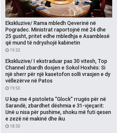
Ekskluzive/ Rama mbledh Qeverinë në
Pogradec. Ministrat raportojnë më 24 dhe
25 gusht, pritet edhe mbledhja e Asamblesë
që mund të ndryshojë kabinetin
19:32
Ekskluzive/ I ekstraduar pas 30 vitesh, Top
Channel zbardh dosjen e Sokol Hoxhës: Si
një sherr për një kasetofon solli vrasjen e dy
vëllezërve në Patos
19:50
U kap me 4 pistoleta “Glock” rrugës për në
Sarandë, zbardhet dëshmia e 31-vjeçarit:
Unë u nisa për pushime, shoku më futi qesen
e zezë në makinë dhe iku
18:30