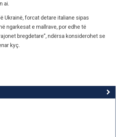
n ai.
ë Ukrainë, forcat detare italiane sipas
ë ngarkesat e mallrave, por edhe të
rajonet bregdetare”, ndërsa konsiderohet se
nar kyç.