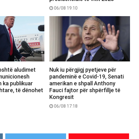
06/08 19:10
shtë aludimet
Nuk iu përgjigj pyetjeve për
municionesh
pandeminë e Covid-19, Senati
h ka publikuar
amerikan e shpall Anthony
htare, të dënohet
Fauci fajtor për shpërfillje të
Kongresit
06/08 17:18