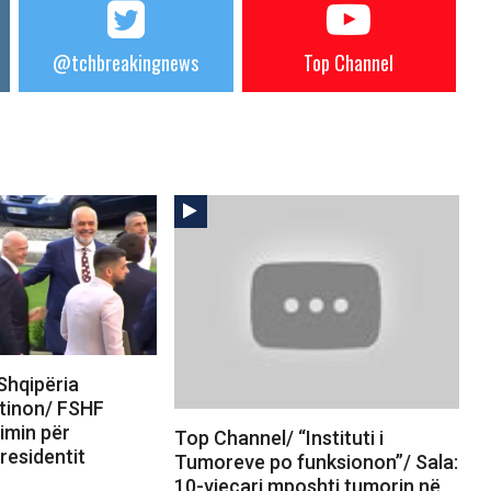
@tchbreakingnews
Top Channel
Shqipëria
ntinon/ FSHF
imin për
Top Channel/ “Instituti i
residentit
Tumoreve po funksionon”/ Sala:
10-vjeçari mposhti tumorin në