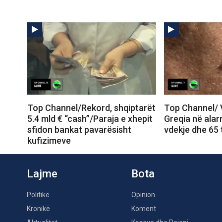
Top Channel/Rekord, shqiptarët
Top Channel/ Vi
5.4 mld € “cash”/Paraja e xhepit
Greqia në ala
sfidon bankat pavarësisht
vdekje dhe 65 
kufizimeve
Lajme
Bota
Politikë
Opinion
Kronikë
Koment