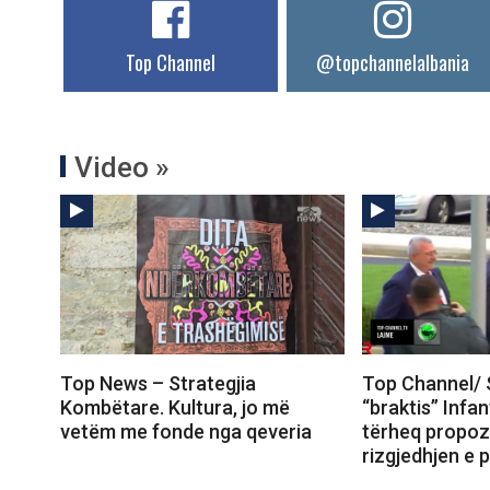
Top Channel
@topchannelalbania
Video »
Top News – Strategjia
Top Channel/ 
Kombëtare. Kultura, jo më
“braktis” Infa
vetëm me fonde nga qeveria
tërheq propoz
rizgjedhjen e p