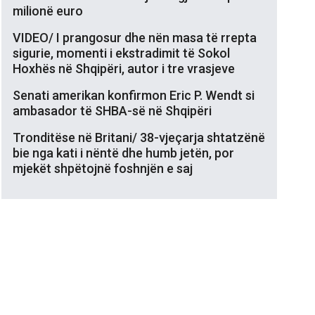
milionë euro
VIDEO/ I prangosur dhe nën masa të rrepta
sigurie, momenti i ekstradimit të Sokol
Hoxhës në Shqipëri, autor i tre vrasjeve
Senati amerikan konfirmon Eric P. Wendt si
ambasador të SHBA-së në Shqipëri
Tronditëse në Britani/ 38-vjeçarja shtatzënë
bie nga kati i nëntë dhe humb jetën, por
mjekët shpëtojnë foshnjën e saj