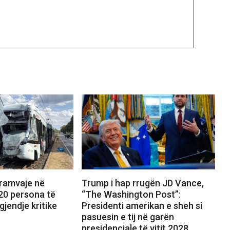
tramvaje në
Trump i hap rrugën JD Vance,
20 persona të
“The Washington Post”:
gjendje kritike
Presidenti amerikan e sheh si
pasuesin e tij në garën
presidenciale të vitit 2028