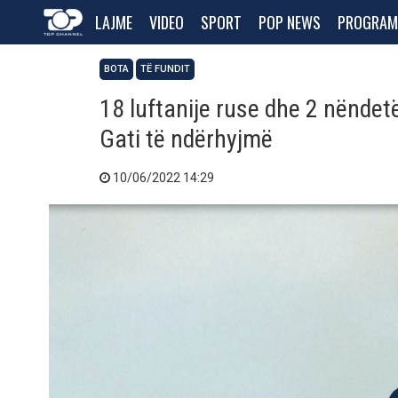
LAJME
VIDEO
SPORT
POP NEWS
PROGRAM
BOTA
TË FUNDIT
18 luftanije ruse dhe 2 nëndet
Gati të ndërhyjmë
10/06/2022 14:29