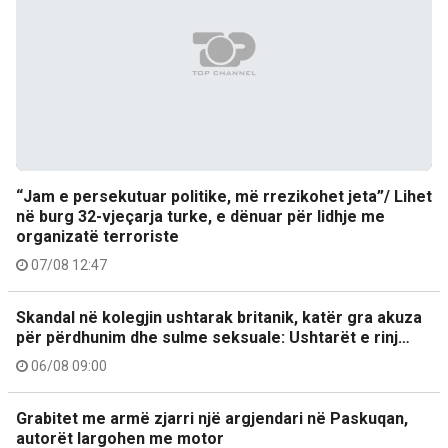
“Jam e persekutuar politike, më rrezikohet jeta”/ Lihet
në burg 32-vjeçarja turke, e dënuar për lidhje me
organizatë terroriste
07/08 12:47
Skandal në kolegjin ushtarak britanik, katër gra akuza
për përdhunim dhe sulme seksuale: Ushtarët e rinj…
06/08 09:00
Grabitet me armë zjarri një argjendari në Paskuqan,
autorët largohen me motor