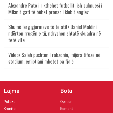
Alexandre Pato i rikthehet futbollit, ish-sulmuesi i
Milanit gati të bëhet pronar i klubit anglez
Shumë larg gjurmëve të të atit/ Daniel Maldini
ndërton rrugën e tij, ndryshon shtatë skuadra në
tetë vite
Video/ Salah pushton Trabzonin, mijëra tifozë në
stadium, egjiptiani mbetet pa fjalë
Lajme
Bota
Politikë
Opinion
Kronikë
Koment