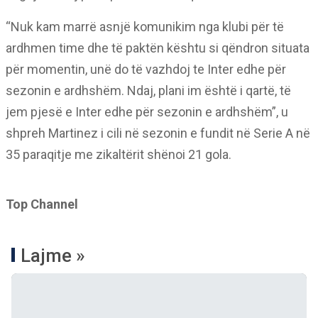
“Nuk kam marrë asnjë komunikim nga klubi për të
ardhmen time dhe të paktën kështu si qëndron situata
për momentin, unë do të vazhdoj te Inter edhe për
sezonin e ardhshëm. Ndaj, plani im është i qartë, të
jem pjesë e Inter edhe për sezonin e ardhshëm”, u
shpreh Martinez i cili në sezonin e fundit në Serie A në
35 paraqitje me zikaltërit shënoi 21 gola.
Top Channel
Lajme »