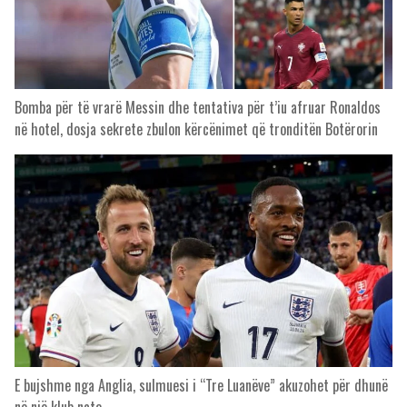
Bomba për të vrarë Messin dhe tentativa për t’iu afruar Ronaldos
në hotel, dosja sekrete zbulon kërcënimet që tronditën Botërorin
E bujshme nga Anglia, sulmuesi i “Tre Luanëve” akuzohet për dhunë
në një klub nate