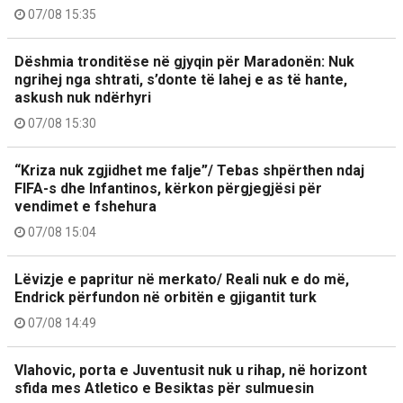
07/08 15:35
Dëshmia tronditëse në gjyqin për Maradonën: Nuk
ngrihej nga shtrati, s’donte të lahej e as të hante,
askush nuk ndërhyri
07/08 15:30
“Kriza nuk zgjidhet me falje”/ Tebas shpërthen ndaj
FIFA-s dhe Infantinos, kërkon përgjegjësi për
vendimet e fshehura
07/08 15:04
Lëvizje e papritur në merkato/ Reali nuk e do më,
Endrick përfundon në orbitën e gjigantit turk
07/08 14:49
Vlahovic, porta e Juventusit nuk u rihap, në horizont
sfida mes Atletico e Besiktas për sulmuesin