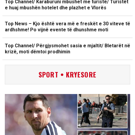
Top Channel/ Karaburuni mbushet me turistë/ Turistët
e huaj mbushën hotelet dhe plazhet e Vlorës
Top News – Kjo është vera më e freskët e 30 viteve të
ardhshme! Po vijnë evente të dhunshme moti
Top Channel/ Përgjysmohet sasia e mjaltit/ Bletarët në
krizë, moti dëmtoi prodhimin
SPORT • KRYESORE