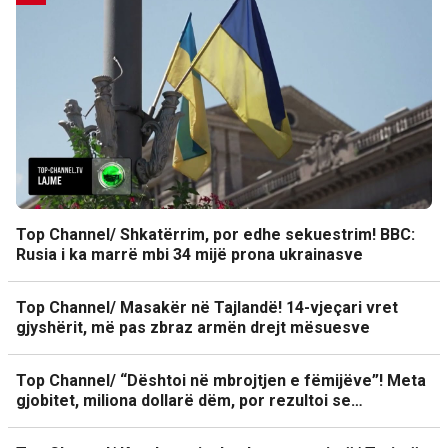
Top Channel/ Shkatërrim, por edhe sekuestrim! BBC:
Rusia i ka marrë mbi 34 mijë prona ukrainasve
Top Channel/ Masakër në Tajlandë! 14-vjeçari vret
gjyshërit, më pas zbraz armën drejt mësuesve
Top Channel/ “Dështoi në mbrojtjen e fëmijëve”! Meta
gjobitet, miliona dollarë dëm, por rezultoi se…