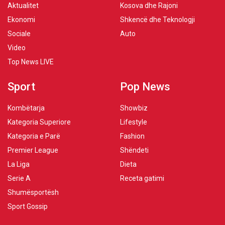
Aktualitet
Kosova dhe Rajoni
Ekonomi
Shkencë dhe Teknologji
Sociale
Auto
Video
Top News LIVE
Sport
Pop News
Kombëtarja
Showbiz
Kategoria Superiore
Lifestyle
Kategoria e Parë
Fashion
Premier League
Shëndeti
La Liga
Dieta
Serie A
Receta gatimi
Shumësportësh
Sport Gossip