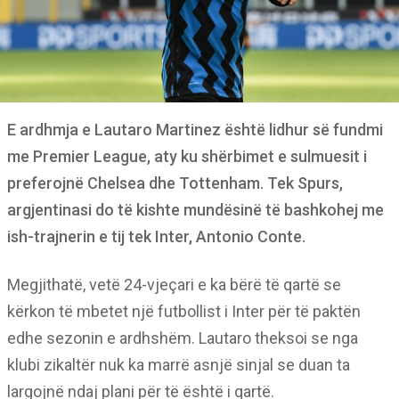
E ardhmja e Lautaro Martinez është lidhur së fundmi
me Premier League, aty ku shërbimet e sulmuesit i
preferojnë Chelsea dhe Tottenham. Tek Spurs,
argjentinasi do të kishte mundësinë të bashkohej me
ish-trajnerin e tij tek Inter, Antonio Conte.
Megjithatë, vetë 24-vjeçari e ka bërë të qartë se
kërkon të mbetet një futbollist i Inter për të paktën
edhe sezonin e ardhshëm. Lautaro theksoi se nga
klubi zikaltër nuk ka marrë asnjë sinjal se duan ta
largojnë ndaj plani për të është i qartë.