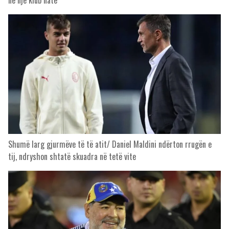
Shumë larg gjurmëve të të atit/ Daniel Maldini ndërton rrugën e
tij, ndryshon shtatë skuadra në tetë vite