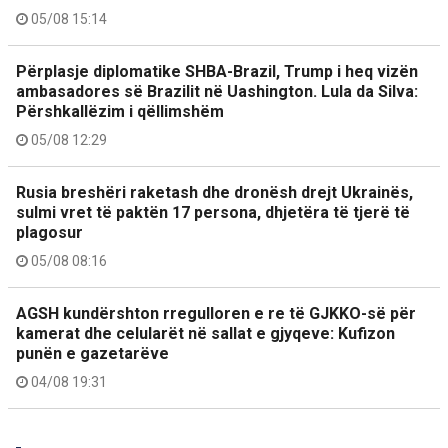
05/08 15:14
Përplasje diplomatike SHBA-Brazil, Trump i heq vizën
ambasadores së Brazilit në Uashington. Lula da Silva:
Përshkallëzim i qëllimshëm
05/08 12:29
Rusia breshëri raketash dhe dronësh drejt Ukrainës,
sulmi vret të paktën 17 persona, dhjetëra të tjerë të
plagosur
05/08 08:16
AGSH kundërshton rregulloren e re të GJKKO-së për
kamerat dhe celularët në sallat e gjyqeve: Kufizon
punën e gazetarëve
04/08 19:31