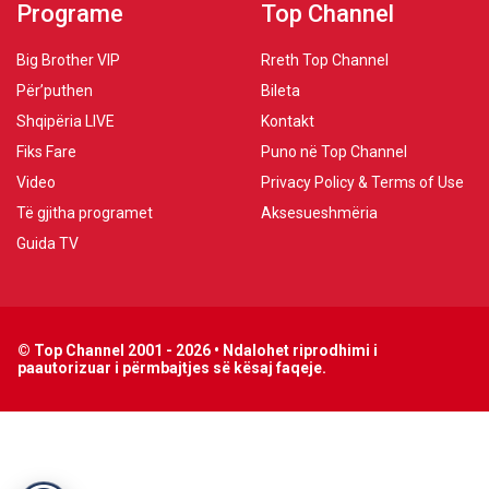
Programe
Top Channel
Big Brother VIP
Rreth Top Channel
Për’puthen
Bileta
Shqipëria LIVE
Kontakt
Fiks Fare
Puno në Top Channel
Video
Privacy Policy & Terms of Use
Të gjitha programet
Aksesueshmëria
Guida TV
© Top Channel 2001 - 2026 • Ndalohet riprodhimi i
paautorizuar i përmbajtjes së kësaj faqeje.