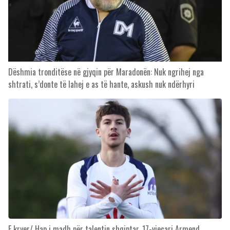
Dëshmia tronditëse në gjyqin për Maradonën: Nuk ngrihej nga
shtrati, s’donte të lahej e as të hante, askush nuk ndërhyri
E kryer/ Hap i madh për talentin shqiptar, 17-vjeçari Armend