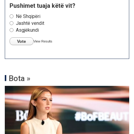
Pushimet tuaja këtë vit?
Në Shqipëri
Jashtë vendit
Asgjëkundi
Vote
View Results
Bota »