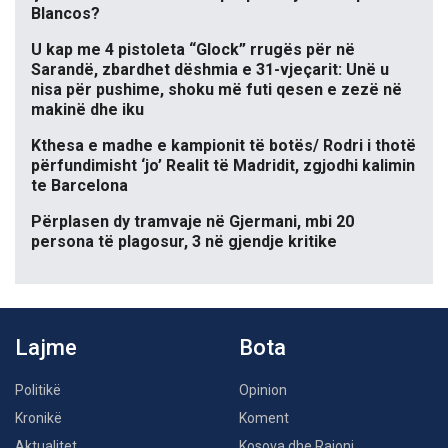
Blancos?
U kap me 4 pistoleta “Glock” rrugës për në
Sarandë, zbardhet dëshmia e 31-vjeçarit: Unë u
nisa për pushime, shoku më futi qesen e zezë në
makinë dhe iku
Kthesa e madhe e kampionit të botës/ Rodri i thotë
përfundimisht ‘jo’ Realit të Madridit, zgjodhi kalimin
te Barcelona
Përplasen dy tramvaje në Gjermani, mbi 20
persona të plagosur, 3 në gjendje kritike
Lajme
Bota
Politikë
Opinion
Kronikë
Koment
Aktualitet
Kosova dhe Rajoni