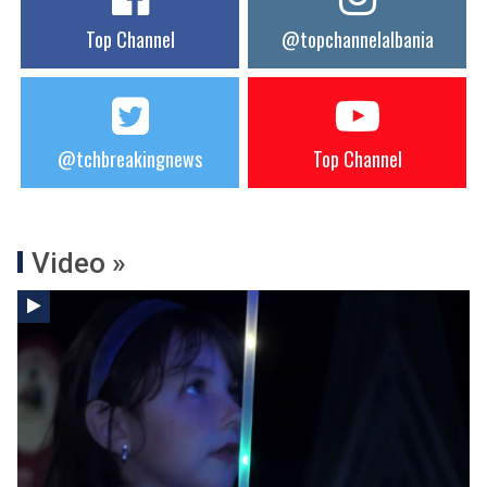
Top Channel
@topchannelalbania
@tchbreakingnews
Top Channel
Video »