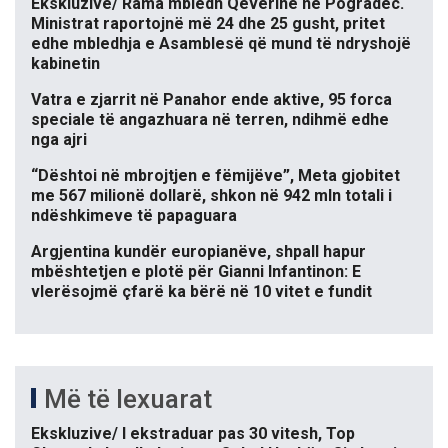
Ekskluzive/ Rama mbledh Qeverinë në Pogradec.
Ministrat raportojnë më 24 dhe 25 gusht, pritet
edhe mbledhja e Asamblesë që mund të ndryshojë
kabinetin
Vatra e zjarrit në Panahor ende aktive, 95 forca
speciale të angazhuara në terren, ndihmë edhe
nga ajri
“Dështoi në mbrojtjen e fëmijëve”, Meta gjobitet
me 567 milionë dollarë, shkon në 942 mln totali i
ndëshkimeve të papaguara
Argjentina kundër europianëve, shpall hapur
mbështetjen e plotë për Gianni Infantinon: E
vlerësojmë çfarë ka bërë në 10 vitet e fundit
Më të lexuarat
Ekskluzive/ I ekstraduar pas 30 vitesh, Top