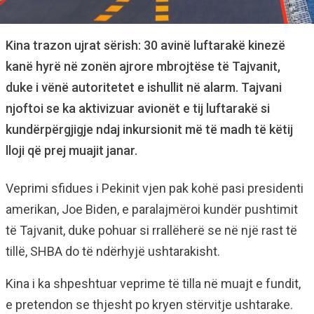
Kina trazon ujrat sërish: 30 avinë luftarakë kinezë
kanë hyrë në zonën ajrore mbrojtëse të Tajvanit,
duke i vënë autoritetet e ishullit në alarm. Tajvani
njoftoi se ka aktivizuar avionët e tij luftarakë si
kundërpërgjigje ndaj inkursionit më të madh të këtij
lloji që prej muajit janar.
Veprimi sfidues i Pekinit vjen pak kohë pasi presidenti
amerikan, Joe Biden, e paralajmëroi kundër pushtimit
të Tajvanit, duke pohuar si rrallëherë se në një rast të
tillë, SHBA do të ndërhyjë ushtarakisht.
Kina i ka shpeshtuar veprime të tilla në muajt e fundit,
e pretendon se thjesht po kryen stërvitje ushtarake.