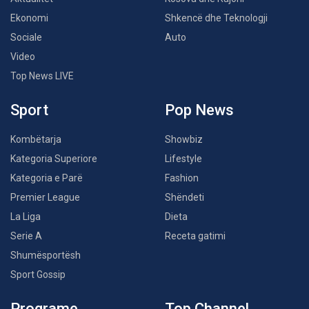
Ekonomi
Shkencë dhe Teknologji
Sociale
Auto
Video
Top News LIVE
Sport
Pop News
Kombëtarja
Showbiz
Kategoria Superiore
Lifestyle
Kategoria e Parë
Fashion
Premier League
Shëndeti
La Liga
Dieta
Serie A
Receta gatimi
Shumësportësh
Sport Gossip
Programe
Top Channel