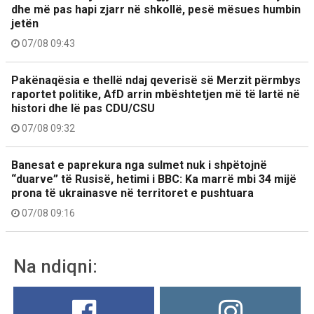
dhe më pas hapi zjarr në shkollë, pesë mësues humbin
jetën
07/08 09:43
Pakënaqësia e thellë ndaj qeverisë së Merzit përmbys
raportet politike, AfD arrin mbështetjen më të lartë në
histori dhe lë pas CDU/CSU
07/08 09:32
Banesat e paprekura nga sulmet nuk i shpëtojnë
“duarve” të Rusisë, hetimi i BBC: Ka marrë mbi 34 mijë
prona të ukrainasve në territoret e pushtuara
07/08 09:16
Na ndiqni: