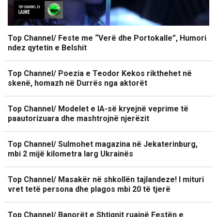
Top Channel/ Feste me “Verë dhe Portokalle”, Humori
ndez qytetin e Belshit
Top Channel/ Poezia e Teodor Kekos rikthehet në
skenë, homazh në Durrës nga aktorët
Top Channel/ Modelet e IA-së kryejnë veprime të
paautorizuara dhe mashtrojnë njerëzit
Top Channel/ Sulmohet magazina në Jekaterinburg,
mbi 2 mijë kilometra larg Ukrainës
Top Channel/ Masakër në shkollën tajlandeze! I mituri
vret tetë persona dhe plagos mbi 20 të tjerë
Top Channel/ Banorët e Shtiqnit ruajnë Festën e