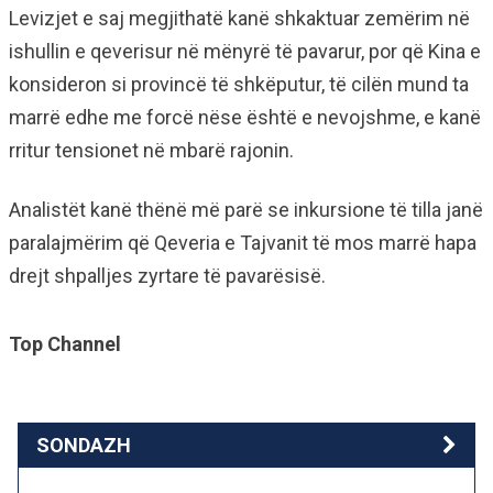
Levizjet e saj megjithatë kanë shkaktuar zemërim në
ishullin e qeverisur në mënyrë të pavarur, por që Kina e
konsideron si provincë të shkëputur, të cilën mund ta
marrë edhe me forcë nëse është e nevojshme, e kanë
rritur tensionet në mbarë rajonin.
Analistët kanë thënë më parë se inkursione të tilla janë
paralajmërim që Qeveria e Tajvanit të mos marrë hapa
drejt shpalljes zyrtare të pavarësisë.
Top Channel
SONDAZH