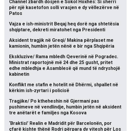
Channel zbardh dosjen e Sokol Hoxhës: Si sherri
për një kasetofon solli vrasjen e dy vëllezërve në
Patos
Vajza e ish-ministrit Beqaj heq dorë nga shtetësia
shqiptare, dekreti miratohet nga Presidenti
Aksident tragjik në Greqi/ Makina përplaset me
kamionin, humbin jetën nënë e bir nga Shqipëria
Ekskluzive/ Rama mbledh Qeverinë në Pogradec.
Ministrat raportojnë më 24 dhe 25 gusht, pritet
edhe mbledhja e Asamblesë që mund të ndryshojë
kabinetin
Konflikt me stafin e hotelit në Dhërmi, shpallet në
kërkim ish-zyrtari i policisë
Tragjike/ Po ktheheshin në Gjermani pas
pushimeve në vendlindje, humbin jetën në aksident
tre anëtarët e familjes nga Kosova
‘Braktisi’ Realin e Madridit për Barcelonën, por
çfarë kishte thënë Rodri përpara dy vitesh për Los