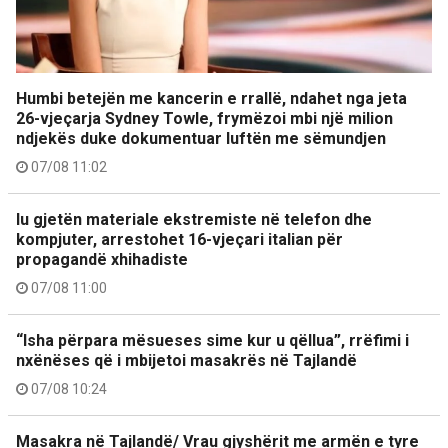
Humbi betejën me kancerin e rrallë, ndahet nga jeta
26-vjeçarja Sydney Towle, frymëzoi mbi një milion
ndjekës duke dokumentuar luftën me sëmundjen
07/08 11:02
Iu gjetën materiale ekstremiste në telefon dhe
kompjuter, arrestohet 16-vjeçari italian për
propagandë xhihadiste
07/08 11:00
“Isha përpara mësueses sime kur u qëllua”, rrëfimi i
nxënëses që i mbijetoi masakrës në Tajlandë
07/08 10:24
Masakra në Tajlandë/ Vrau gjyshërit me armën e tyre