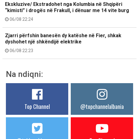
Ekskluzive/ Ekstradohet nga Kolumbia në Shqipëri
“kimisti” i drogës në Frakull, i dënuar me 14 vite burg
06/08 22:24
Zjarri përfshin banesën dy katëshe në Fier, shkak
dyshohet një shkëndijë elektrike
06/08 22:23
Na ndiqni:
Top Channel
@topchannelalbania