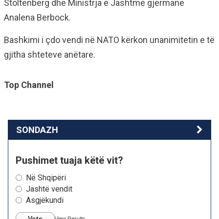
Stoltenberg dhe Ministrja e Jashtme gjermane
Analena Berbock.
Bashkimi i çdo vendi në NATO kërkon unanimitetin e të
gjitha shteteve anëtare.
Top Channel
SONDAZH
Pushimet tuaja këtë vit?
Në Shqipëri
Jashtë vendit
Asgjëkundi
Vote
View Results