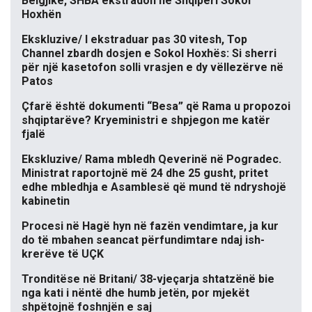
Belgjikë, SHBA ekstradon në Shqipëri Sokol
Hoxhën
Ekskluzive/ I ekstraduar pas 30 vitesh, Top
Channel zbardh dosjen e Sokol Hoxhës: Si sherri
për një kasetofon solli vrasjen e dy vëllezërve në
Patos
Çfarë është dokumenti “Besa” që Rama u propozoi
shqiptarëve? Kryeministri e shpjegon me katër
fjalë
Ekskluzive/ Rama mbledh Qeverinë në Pogradec.
Ministrat raportojnë më 24 dhe 25 gusht, pritet
edhe mbledhja e Asamblesë që mund të ndryshojë
kabinetin
Procesi në Hagë hyn në fazën vendimtare, ja kur
do të mbahen seancat përfundimtare ndaj ish-
krerëve të UÇK
Tronditëse në Britani/ 38-vjeçarja shtatzënë bie
nga kati i nëntë dhe humb jetën, por mjekët
shpëtojnë foshnjën e saj