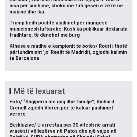
nisa për pushime, shoku më futi qesen e zezë në
makinë dhe iku
Trump hedh poshtë aludimet për mungesë
municionesh luftarake: Kush ka publikuar deklarata
tradhtare, të dënohet me burg
Kthesa e madhe e kampionit të botës/ Rodri i thotë
përfundimisht ‘jo’ Realit të Madridit, zgjodhi kalimin
te Barcelona
Më të lexuarat
Foto/ “Shqipëria me miq dhe familje”, Richard
Grenell zgjedh Vlorën për të kaluar pushimet
verore
Ekskluzive/ U arrestua pas 30 vitesh në arrati
vrasësi i vëllezërve në Patos dhe një vajze në