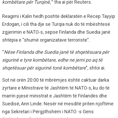
kombëtare për Turqinë,”
tha ai për Reuters.
Reagimi i Kalin hedh poshtë deklaratën e Recep Tayyip
Erdogan, i cili tha dje se Turqia nuk do të mbështesë
zgjerimin e NATO-s, sepse Finlanda dhe Suedia janë
shtëpia e “shumë organizatave terroriste”.
“
Nëse Finlanda dhe Suedia janë të shqetësuara për
sigurinë e tyre kombëtare, edhe ne jemi po aq të
shqetësuar për sigurinë tonë kombëtare
”, shtoi ai.
Sot në orën 20:00 të mbrëmjes është caktuar darka
zyrtare e Ministrave të Jashtëm të NATO-s, ku do të
marrin pjesë ministrat e Jashtëm të Finlandës dhe
Suedisë, Ann Linde. Nesër në mesditë priten njoftime
nga Sekretari i Përgjithshëm i NATO -s Gens