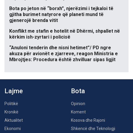
Bota po jeton në “borxh”, njerëzimi i tejkaloi të
gjitha burimet natyrore që planeti mund të
gjenerojë brenda vitit
Konflikt me stafin e hotelit në Dhërmi, shpallet në
kërkim ish-zyrtari i policisë
“Anuloni tenderin dhe nisni hetimet”/ PD ngre
akuza për avionët e zjarreve, reagon Ministria e
Mbrojtjes: Procedura është zhvilluar sipas ligjit
Lajme
Bota
Politikë
Opinion
Kronikë
Koment
Aktualitet
Kosova dhe Rajoni
Ekonomi
Shkencë dhe Teknologji