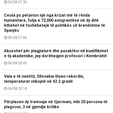
06/08 21:36
Ceuta po përjeton një nga krizat më të rënda
humanitare, futja e 72,000 emigrantëve në dy ditë
kthehet në fushëbetejë të politikës së brendshme të
Spanjës
06/08 21:06
Akuzohet për plagjiaturë dhe pasaktësi në kualifikimet
e tij akademike, jep dorëheqjen profesori i Kembrixhit
06/08 20:45
Vala e të nxehtit, Sllovakia thyen rekordin,
temperaturat shkojnë në 42.2 gradë
06/08 20:14
Përplasen dy tramvaje në Gjermani, mbi 20 persona të
plagosur, 3 në gjendje kritike