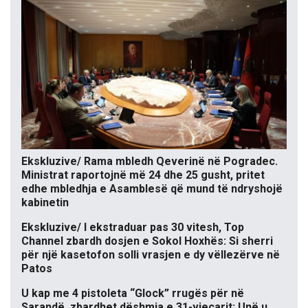
Ekskluzive/ Rama mbledh Qeverinë në Pogradec.
Ministrat raportojnë më 24 dhe 25 gusht, pritet
edhe mbledhja e Asamblesë që mund të ndryshojë
kabinetin
Ekskluzive/ I ekstraduar pas 30 vitesh, Top
Channel zbardh dosjen e Sokol Hoxhës: Si sherri
për një kasetofon solli vrasjen e dy vëllezërve në
Patos
U kap me 4 pistoleta “Glock” rrugës për në
Sarandë, zbardhet dëshmia e 31-vjeçarit: Unë u