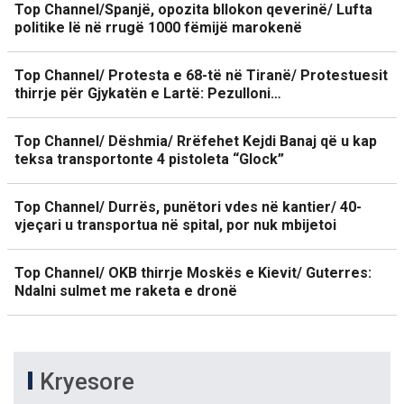
Top Channel/Spanjë, opozita bllokon qeverinë/ Lufta
politike lë në rrugë 1000 fëmijë marokenë
Top Channel/ Protesta e 68-të në Tiranë/ Protestuesit
thirrje për Gjykatën e Lartë: Pezulloni…
Top Channel/ Dëshmia/ Rrëfehet Kejdi Banaj që u kap
teksa transportonte 4 pistoleta “Glock”
Top Channel/ Durrës, punëtori vdes në kantier/ 40-
vjeçari u transportua në spital, por nuk mbijetoi
Top Channel/ OKB thirrje Moskës e Kievit/ Guterres:
Ndalni sulmet me raketa e dronë
Kryesore