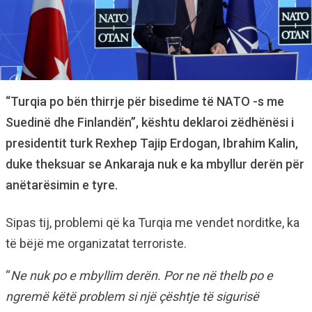
“Turqia po bën thirrje për bisedime të NATO -s me
Suedinë dhe Finlandën”, kështu deklaroi zëdhënësi i
presidentit turk Rexhep Tajip Erdogan, Ibrahim Kalin,
duke theksuar se Ankaraja nuk e ka mbyllur derën për
anëtarësimin e tyre.
Sipas tij, problemi që ka Turqia me vendet norditke, ka
të bëjë me organizatat terroriste.
“
Ne nuk po e mbyllim derën. Por ne në thelb po e
ngremë këtë problem si një çështje të sigurisë