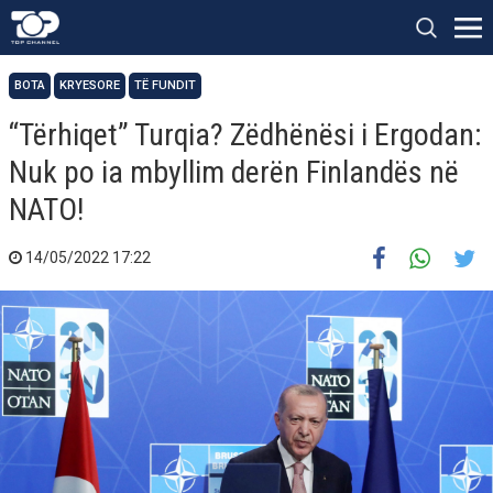
BOTA
KRYESORE
TË FUNDIT
“Tërhiqet” Turqia? Zëdhënësi i Ergodan:
Nuk po ia mbyllim derën Finlandës në
NATO!
14/05/2022 17:22