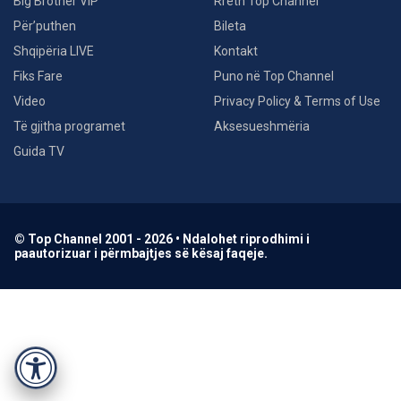
Big Brother VIP
Rreth Top Channel
Për’puthen
Bileta
Shqipëria LIVE
Kontakt
Fiks Fare
Puno në Top Channel
Video
Privacy Policy & Terms of Use
Të gjitha programet
Aksesueshmëria
Guida TV
© Top Channel 2001 - 2026 • Ndalohet riprodhimi i
paautorizuar i përmbajtjes së kësaj faqeje.
Accessibility