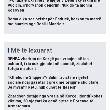
“Politika e Ukrainës, e njëjtë”/ Zelensky takim me
Vuçiçin, s’ndryshon qëndrim: Nuk do ta njohim
Kosovën
Roma e ka seriozisht për Endrick, kërkon ta marrë
me huazim nga Reali i Madridit
Më të lexuarat
RENEA zbarkon në Korçë pas vrasjes së ish-
ushtarit, i riu nuk gjendet në banesë, zbulohet
fotoja e autorit
“Kthehu në Shqipëri”/ Sulm racist në rrjetet
sociale ndaj gazetarit grek me origjinë shqiptare:
Je mysafir këtu, nuk duhet të flasësh
Zbardhen detaje nga vrasja në Korçë, identifikohet
viktima, 20-vjeçari ka qenë pjesë e Forcave të
Armatosura