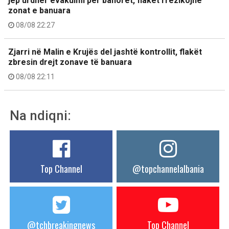
jep urdhër evakuimi për banorët, flakët rrezikojnë
zonat e banuara
08/08 22:27
Zjarri në Malin e Krujës del jashtë kontrollit, flakët
zbresin drejt zonave të banuara
08/08 22:11
Na ndiqni:
Top Channel
@topchannelalbania
@tchbreakingnews
Top Channel