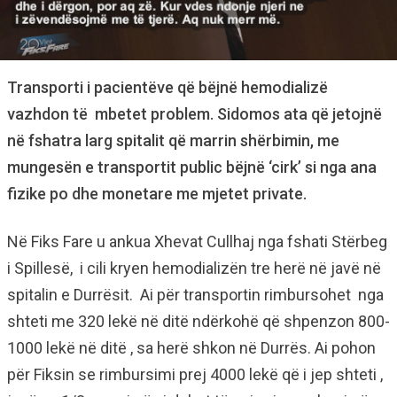
Transporti i pacientëve që bëjnë hemodializë
vazhdon të mbetet problem. Sidomos ata që jetojnë
në fshatra larg spitalit që marrin shërbimin, me
mungesën e transportit public bëjnë ‘cirk’ si nga ana
fizike po dhe monetare me mjetet private.
Në Fiks Fare u ankua Xhevat Cullhaj nga fshati Stërbeg
i Spillesë, i cili kryen hemodializën tre herë në javë në
spitalin e Durrësit. Ai për transportin rimbursohet nga
shteti me 320 lekë në ditë ndërkohë që shpenzon 800-
1000 lekë në ditë , sa herë shkon në Durrës. Ai pohon
për Fiksin se rimbursimi prej 4000 lekë që i jep shteti ,