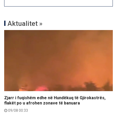
Aktualitet »
Zjarr i fuqishëm edhe në Hundëkuq të Gjirokastrës,
flakët po u afrohen zonave të banuara
09/08 00:33