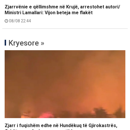
Zjarrvënie e qëllimshme në Krujë, arrestohet autori/
Ministri Lamallari: Vijon beteja me flakët
08/08 22:44
Kryesore »
Zjarr i fuqishëm edhe në Hundëkuq të Gjirokastrës,