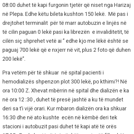
08:00 duhet të kapi furgonin tjetër që niset nga Harizaj
në Plepa. Edhe këtu bileta kushton 150 lekë. Më pas i
drejtohet terminalit për të marr autobuzin e linjës në
të cilin paguan 0 lekë pasi ka librezën e invaliditetit, të
cilën siç shprehet vetë ai ” edhe kjo me lëkë është se
paguaj 700 lekë që e nxjerr në vit, plus 2 foto që duhen
200 lekë”.
Pra vetëm për të shkuar në spital pacienti i
hemodializës shpenzon plot 300 lekë, po kthimi?! Në
ora 10:00 Z. Xhevat mbërrin në spital dhe dializën e ka
në ora 12 :30 , duhet të presë jashtë a ku të mundet
deri sa t’i vijë orari. Kur mbaron dializën ora ka shkuar
16:30 dhe në ato kushte ecën në këmbë deri tek
stacioni i autobuzit pasi duhet të kapi atë të orës