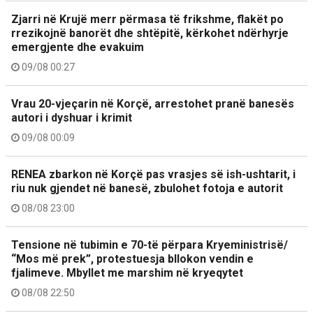
Zjarri në Krujë merr përmasa të frikshme, flakët po
rrezikojnë banorët dhe shtëpitë, kërkohet ndërhyrje
emergjente dhe evakuim
09/08 00:27
Vrau 20-vjeçarin në Korçë, arrestohet pranë banesës
autori i dyshuar i krimit
09/08 00:09
RENEA zbarkon në Korçë pas vrasjes së ish-ushtarit, i
riu nuk gjendet në banesë, zbulohet fotoja e autorit
08/08 23:00
Tensione në tubimin e 70-të përpara Kryeministrisë/
“Mos më prek”, protestuesja bllokon vendin e
fjalimeve. Mbyllet me marshim në kryeqytet
08/08 22:50