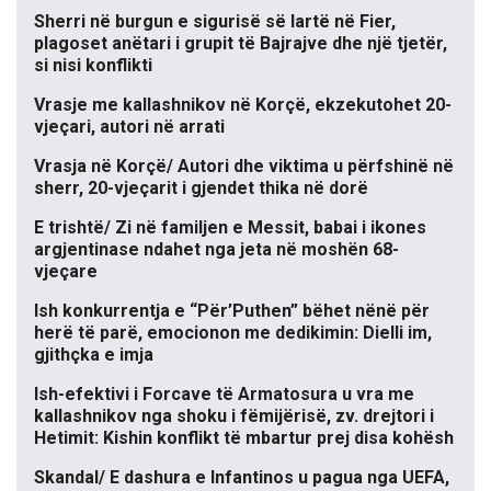
Sherri në burgun e sigurisë së lartë në Fier,
plagoset anëtari i grupit të Bajrajve dhe një tjetër,
si nisi konflikti
Vrasje me kallashnikov në Korçë, ekzekutohet 20-
vjeçari, autori në arrati
Vrasja në Korçë/ Autori dhe viktima u përfshinë në
sherr, 20-vjeçarit i gjendet thika në dorë
E trishtë/ Zi në familjen e Messit, babai i ikones
argjentinase ndahet nga jeta në moshën 68-
vjeçare
Ish konkurrentja e “Për’Puthen” bëhet nënë për
herë të parë, emocionon me dedikimin: Dielli im,
gjithçka e imja
Ish-efektivi i Forcave të Armatosura u vra me
kallashnikov nga shoku i fëmijërisë, zv. drejtori i
Hetimit: Kishin konflikt të mbartur prej disa kohësh
Skandal/ E dashura e Infantinos u pagua nga UEFA,