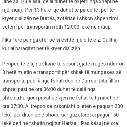
janë sa 1/3 e asaj që ai duhet të nxjerri nga xhepi në
një muaj. Për 13 herë që duhet të paraqitet për të
kryer dializën në Durrës, zotërisë i shkon shpenzimi
vetëm për transportin rreth 12.000 lekë në muaj.
Fiks Fare pa nga afër se si është një ditë e z. Cullhaj
kur ai paraqitet për të kryer dializën.
Peripecitë e tij nuk kanë të sosur , gjatë rrugës ndërron
3 herë mjetin e transportit për shkak të mungesës së
transportit publik nga fshati deri në Durrës. Dita fillon
shprej pasi në ora 06:00 duhet të dalë nga
shtëpia.Furgoni privat që vjen në fshat të tij niset në
ora 07:00. Ai tregon se zakonisht biletën e paguan 200
lekë, por ditën që e shoqeruar gazetarët ai pagoi 150
lekë deri në fshatin ngjitur Harizaj. Pas kësaj në ora