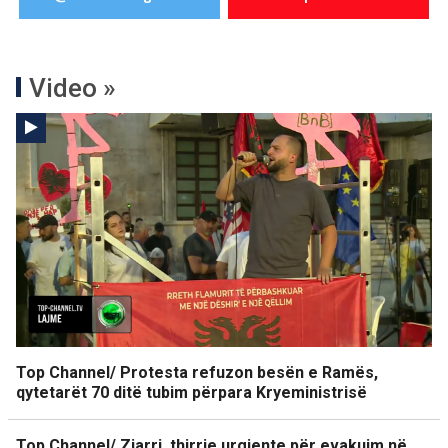
Video »
Top Channel/ Protesta refuzon besën e Ramës,
qytetarët 70 ditë tubim përpara Kryeministrisë
Top Channel/ Zjarri, thirrje urgjente për evakuim në