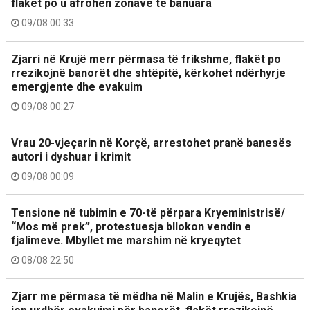
flakët po u afrohen zonave të banuara
09/08 00:33
Zjarri në Krujë merr përmasa të frikshme, flakët po
rrezikojnë banorët dhe shtëpitë, kërkohet ndërhyrje
emergjente dhe evakuim
09/08 00:27
Vrau 20-vjeçarin në Korçë, arrestohet pranë banesës
autori i dyshuar i krimit
09/08 00:09
Tensione në tubimin e 70-të përpara Kryeministrisë/
“Mos më prek”, protestuesja bllokon vendin e
fjalimeve. Mbyllet me marshim në kryeqytet
08/08 22:50
Zjarr me përmasa të mëdha në Malin e Krujës, Bashkia