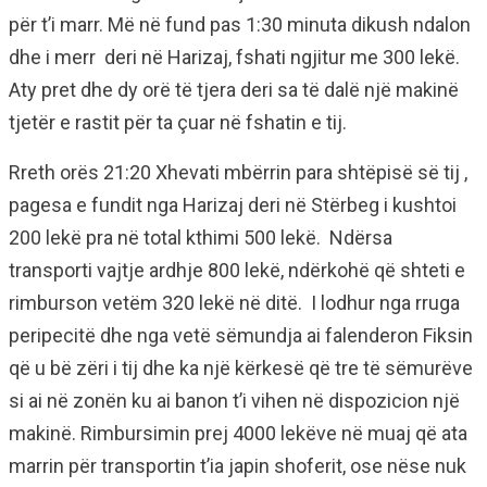
për t’i marr. Më në fund pas 1:30 minuta dikush ndalon
dhe i merr deri në Harizaj, fshati ngjitur me 300 lekë.
Aty pret dhe dy orë të tjera deri sa të dalë një makinë
tjetër e rastit për ta çuar në fshatin e tij.
Rreth orës 21:20 Xhevati mbërrin para shtëpisë së tij ,
pagesa e fundit nga Harizaj deri në Stërbeg i kushtoi
200 lekë pra në total kthimi 500 lekë. Ndërsa
transporti vajtje ardhje 800 lekë, ndërkohë që shteti e
rimburson vetëm 320 lekë në ditë. I lodhur nga rruga
peripecitë dhe nga vetë sëmundja ai falenderon Fiksin
që u bë zëri i tij dhe ka një kërkesë që tre të sëmurëve
si ai në zonën ku ai banon t’i vihen në dispozicion një
makinë. Rimbursimin prej 4000 lekëve në muaj që ata
marrin për transportin t’ia japin shoferit, ose nëse nuk