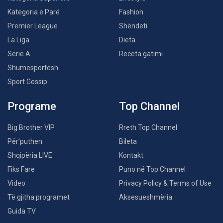
Kategoria e Parë
Fashion
Premier League
Shëndeti
La Liga
Dieta
Serie A
Receta gatimi
Shumësportësh
Sport Gossip
Programe
Top Channel
Big Brother VIP
Rreth Top Channel
Për’puthen
Bileta
Shqipëria LIVE
Kontakt
Fiks Fare
Puno në Top Channel
Video
Privacy Policy & Terms of Use
Të gjitha programet
Aksesueshmëria
Guida TV