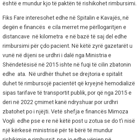
është e mundur kjo të paktën të rishikohet rimbursimi.
Fiks Fare interesohet edhe në Spitalin e Kavajës, në
degën e financës e cila merret me përllogaritjen e
distancave në kilometra e në bazë të saj del edhe
rimbursimi për çdo pacient. Në këtë zyrë gazetarët u
vunë në dijeni se urdhri i dalë nga Ministria e
Shëndetësisë në 2015 ishte në fuqi të cilin zbatonin
edhe ata. Në urdhër thuhet se drejtoria e spitalit
duhet të rimbursojë pacientët që kryejnë hemodializë
sipas tarifave të transportit publik, por që nga 2015 e
deri në 2022 çmimet kanë ndryshuar por urdhri
zbatohet po i njëjti. Vetë shefja e financës Mimoza
Vogli edhe pse e re në këtë post u zotua se do t’i nisë
një kërkesë ministrisë për të bërë të mundur
rishikimin e rimbursit, pse jo edhe vënien në