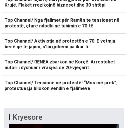
Krujë. Flakët rrezikojnë bizneset dhe 30 shtëpi
Top Channel/ Nga fjalimet për Ramën te tensionet në
protestë, çfarë ndodhi në tubimin e 70-të
Top Channel/ Aktivistja në protestën e 70: E vetmja
besë që të japim, s’largohemi pa ikur ti
Top Channel/ RENEA zbarkon në Korçë. Arrestohet
autori i dyshuar i vrasjes së 20-vjeçarit
Top Channel/ Tensione në protestë! “Mos më prek”,
protestuesja bllokon vendin e fjalimeve
Kryesore