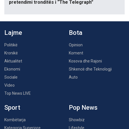
pretendimi tronditës i “The Telegraph”
Lajme
Bota
Politikë
Opinion
Kronikë
Koment
Aktualitet
Kosova dhe Rajoni
Ekonomi
Shkencë dhe Teknologji
Sociale
Auto
Video
Top News LIVE
Sport
Pop News
Kombëtarja
Showbiz
Kategoria Superiore
Lifestyle