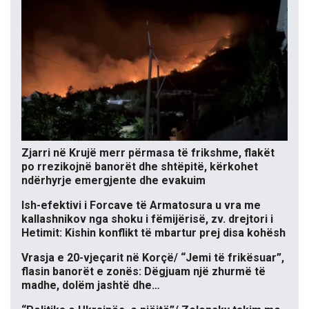
Zjarri në Krujë merr përmasa të frikshme, flakët
po rrezikojnë banorët dhe shtëpitë, kërkohet
ndërhyrje emergjente dhe evakuim
Ish-efektivi i Forcave të Armatosura u vra me
kallashnikov nga shoku i fëmijërisë, zv. drejtori i
Hetimit: Kishin konflikt të mbartur prej disa kohësh
Vrasja e 20-vjeçarit në Korçë/ “Jemi të frikësuar”,
flasin banorët e zonës: Dëgjuam një zhurmë të
madhe, dolëm jashtë dhe…