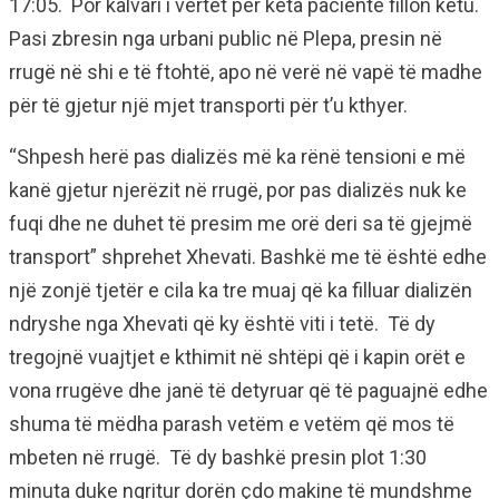
17:05. Por kalvari i vërtet për këta pacientë fillon këtu.
Pasi zbresin nga urbani public në Plepa, presin në
rrugë në shi e të ftohtë, apo në verë në vapë të madhe
për të gjetur një mjet transporti për t’u kthyer.
“Shpesh herë pas dializës më ka rënë tensioni e më
kanë gjetur njerëzit në rrugë, por pas dializës nuk ke
fuqi dhe ne duhet të presim me orë deri sa të gjejmë
transport” shprehet Xhevati. Bashkë me të është edhe
një zonjë tjetër e cila ka tre muaj që ka filluar dializën
ndryshe nga Xhevati që ky është viti i tetë. Të dy
tregojnë vuajtjet e kthimit në shtëpi që i kapin orët e
vona rrugëve dhe janë të detyruar që të paguajnë edhe
shuma të mëdha parash vetëm e vetëm që mos të
mbeten në rrugë. Të dy bashkë presin plot 1:30
minuta duke ngritur dorën çdo makine të mundshme