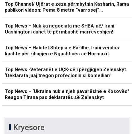
Top Channel/ Ujërat e zeza përmbytnin Kasharin, Rama
publikon videon: Pema 8 metra “varrosej”…
Top News – Nuk ka negociata me SHBA-në/ Irani-
Uashingtoni duhet të përmbushë marrëveshjen!
Top News – Habitet Shtëpia e Bardhë. Irani vendos
kushte për rihapjen e Ngushticës së Hormuzit
Top News -Veteranët e UÇK-së i përgjigjen Zelenskyt.
‘Deklarata juaj tregon profesionin si komedian’
Top News – ‘Ukraina nuk e njeh pavarësinë e Kosovës.’
Reagon Tirana pas deklaratës së Zelenskyt
Kryesore