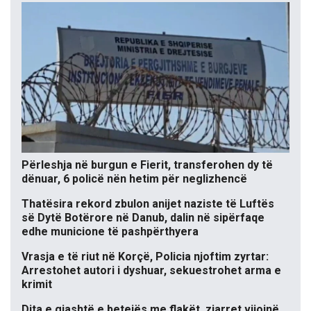
Përleshja në burgun e Fierit, transferohen dy të
dënuar, 6 policë nën hetim për neglizhencë
Thatësira rekord zbulon anijet naziste të Luftës
së Dytë Botërore në Danub, dalin në sipërfaqe
edhe municione të pashpërthyera
Vrasja e të riut në Korçë, Policia njoftim zyrtar:
Arrestohet autori i dyshuar, sekuestrohet arma e
krimit
Dita e gjashtë e betejës me flakët, zjarret vijojnë