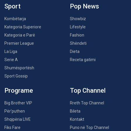
Sport
Pop News
Kombëtarja
Showbiz
Kategoria Superiore
Lifestyle
Kategoria e Parë
Fashion
Premier League
Shëndeti
La Liga
Dieta
Serie A
Receta gatimi
Shumësportësh
Sport Gossip
Programe
Top Channel
Big Brother VIP
Rreth Top Channel
Për’puthen
Bileta
Shqipëria LIVE
Kontakt
Fiks Fare
Puno në Top Channel