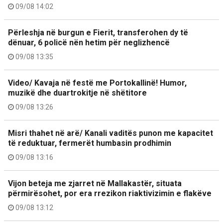
09/08 14:02
Përleshja në burgun e Fierit, transferohen dy të
dënuar, 6 policë nën hetim për neglizhencë
09/08 13:35
Video/ Kavaja në festë me Portokallinë! Humor,
muzikë dhe duartrokitje në shëtitore
09/08 13:26
Misri thahet në arë/ Kanali vaditës punon me kapacitet
të reduktuar, fermerët humbasin prodhimin
09/08 13:16
Vijon beteja me zjarret në Mallakastër, situata
përmirësohet, por era rrezikon riaktivizimin e flakëve
09/08 13:12