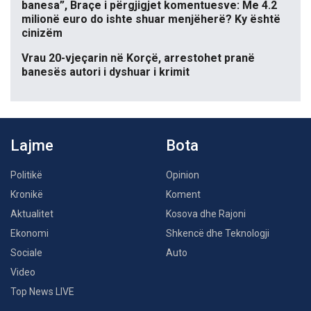
banesa”, Braçe i përgjigjet komentuesve: Me 4.2
milionë euro do ishte shuar menjëherë? Ky është
cinizëm
Vrau 20-vjeçarin në Korçë, arrestohet pranë
banesës autori i dyshuar i krimit
Lajme
Bota
Politikë
Opinion
Kronikë
Koment
Aktualitet
Kosova dhe Rajoni
Ekonomi
Shkencë dhe Teknologji
Sociale
Auto
Video
Top News LIVE