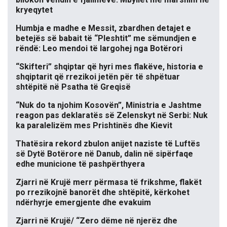
kryeqytet
Humbja e madhe e Messit, zbardhen detajet e
betejës së babait të “Pleshtit” me sëmundjen e
rëndë: Leo mendoi të largohej nga Botërori
“Skifteri” shqiptar që hyri mes flakëve, historia e
shqiptarit që rrezikoi jetën për të shpëtuar
shtëpitë në Psatha të Greqisë
“Nuk do ta njohim Kosovën”, Ministria e Jashtme
reagon pas deklaratës së Zelenskyt në Serbi: Nuk
ka paralelizëm mes Prishtinës dhe Kievit
Thatësira rekord zbulon anijet naziste të Luftës
së Dytë Botërore në Danub, dalin në sipërfaqe
edhe municione të pashpërthyera
Zjarri në Krujë merr përmasa të frikshme, flakët
po rrezikojnë banorët dhe shtëpitë, kërkohet
ndërhyrje emergjente dhe evakuim
Zjarri në Krujë/ “Zero dëme në njerëz dhe