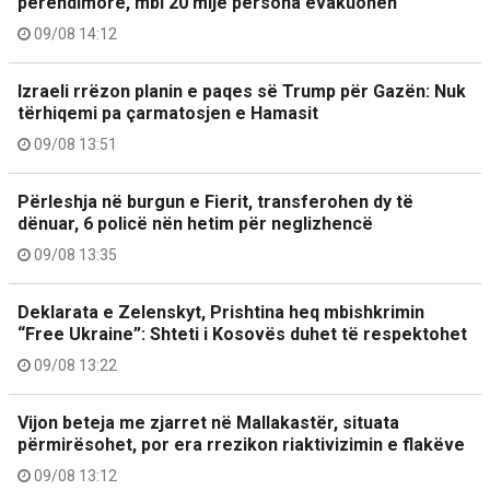
perëndimore, mbi 20 mijë persona evakuohen
09/08 14:12
Izraeli rrëzon planin e paqes së Trump për Gazën: Nuk
tërhiqemi pa çarmatosjen e Hamasit
09/08 13:51
Përleshja në burgun e Fierit, transferohen dy të
dënuar, 6 policë nën hetim për neglizhencë
09/08 13:35
Deklarata e Zelenskyt, Prishtina heq mbishkrimin
“Free Ukraine”: Shteti i Kosovës duhet të respektohet
09/08 13:22
Vijon beteja me zjarret në Mallakastër, situata
përmirësohet, por era rrezikon riaktivizimin e flakëve
09/08 13:12