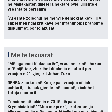
në Mallakastër, dhjetëra hektarë pyje, ullishte e
vreshta të përfshira
“Ai është zgjedhur në mënyrë demokratike”/ FIFA
shpërthen ndaj kritikave për Infantinon: I pranojmë
diskutimet, por jo akuzat
Më të lexuarat
“Më ngacmoi të dashurën”, vrau me armë shokun
e fëmijërisë, zbardhet dëshmia e autorit për
vrasjen e 21-vjeçarit Johan Zuko
RENEA zbarkon në Korçë pas vrasjes së ish-
ushtarit, i riu nuk gjendet në banesë, zbulohet
fotoja e autorit
Tensione në tubimin e 70-të përpara
Kryeministrisë/ “Mos më prek”, protestuesja
bllokon vendin e fjalimeve. Mbyllet me marshim në