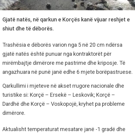
Gjatë natës, në qarkun e Korçës kanë vijuar reshjet e
shiut dhe të dëborës.
Trashësia e dëborës varion nga 5 në 20 cm ndërsa
gjatë natës është punuar nga kontraktorët për
mirëmbajtje dimërore me pastrime dhe kriposje. Të
angazhuara në punë janë edhe 6 mjete borëpastruese.
Qarkullimi i mjeteve në akset rrugore nacionale dhe
turistike si: Korçë – Ersekë – Leskovik; Korçë –
Dardhë dhe Korçë – Voskopojë, kryhet pa probleme
dimërore.
Aktualisht temperaturat mesatare janë -1 gradë dhe