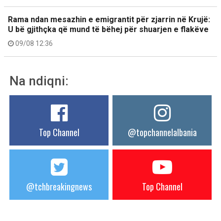
Rama ndan mesazhin e emigrantit për zjarrin në Krujë:
U bë gjithçka që mund të bëhej për shuarjen e flakëve
09/08 12:36
Na ndiqni:
Top Channel
@topchannelalbania
@tchbreakingnews
Top Channel