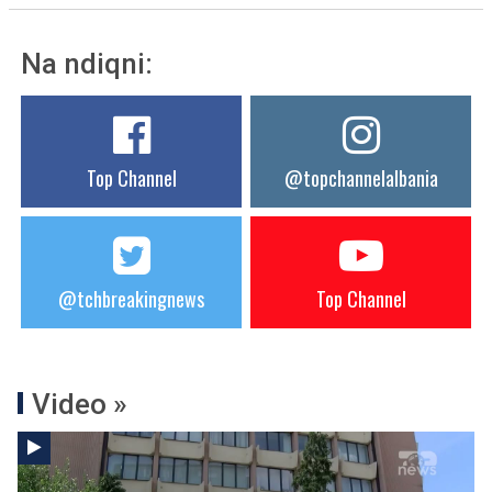
Na ndiqni:
Top Channel
@topchannelalbania
@tchbreakingnews
Top Channel
Video »