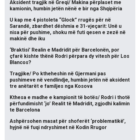
Aksident tragjik në Greqi/ Makina përplaset me
kamionin, humbin jetën nënë e bir nga Shqipëria
U kap me 4 pistoleta “Glock” rrugës për në
Sarandë, zbardhet dëshmia e 31-vjeçarit: Unë u
nisa për pushime, shoku më futi qesen e zezë në
makinë dhe iku
‘Braktisi’ Realin e Madridit për Barcelonën, por
çfarë kishte thënë Rodri përpara dy vitesh për Los
Blancos?
Tragjike/ Po ktheheshin në Gjermani pas
pushimeve në vendlindje, humbin jetën në aksident
tre anëtarët e familjes nga Kosova
Kthesa e madhe e kampionit të botës/ Rodri i thotë
përfundimisht ‘jo’ Realit të Madridit, zgjodhi kalimin
te Barcelona
Ashpërsohen masat për shoferët ‘problematikë’,
hyjnë në fuqi ndryshimet në Kodin Rrugor