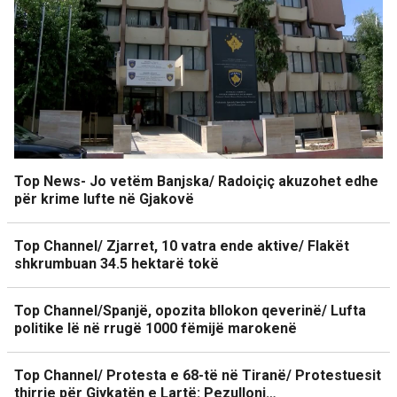
Top News- Jo vetëm Banjska/ Radoiçiç akuzohet edhe
për krime lufte në Gjakovë
Top Channel/ Zjarret, 10 vatra ende aktive/ Flakët
shkrumbuan 34.5 hektarë tokë
Top Channel/Spanjë, opozita bllokon qeverinë/ Lufta
politike lë në rrugë 1000 fëmijë marokenë
Top Channel/ Protesta e 68-të në Tiranë/ Protestuesit
thirrje për Gjykatën e Lartë: Pezulloni…