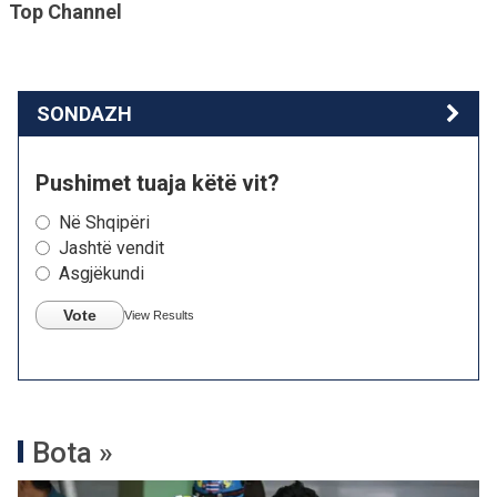
Top Channel
SONDAZH
Pushimet tuaja këtë vit?
Në Shqipëri
Jashtë vendit
Asgjëkundi
Vote
View Results
Bota »