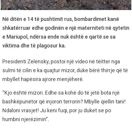
Në ditën e 14 të pushtimit rus, bombardimet kanë
shkatërruar edhe godinën e një materniteti në qytetin
e Mariupol, ndërsa ende nuk është e qartë se sa
viktima dhe të plagosur ka.
Presidenti Zelensky, postoi një video në tëitter nga
sulmi të cilin e ka quajtur mizor, duke bërë thirrje që të
mbyllet hapësira ajrore menjëherë.
“Kjo është mizori. Edhe sa kohë do të jetë bota një
bashkëpunëtor që injoron terrorin? Mbylle qiellin tani!
Ndaloni vrasjet! Ju keni fuqi, por ju duket se po
humbni njerëzimin”.