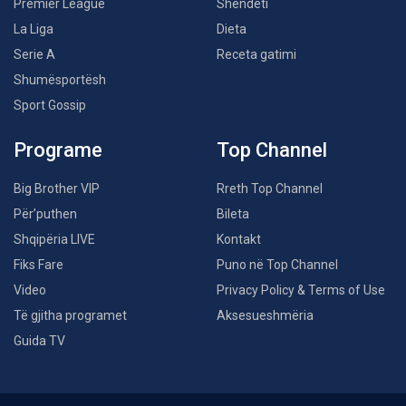
Premier League
Shëndeti
La Liga
Dieta
Serie A
Receta gatimi
Shumësportësh
Sport Gossip
Programe
Top Channel
Big Brother VIP
Rreth Top Channel
Për’puthen
Bileta
Shqipëria LIVE
Kontakt
Fiks Fare
Puno në Top Channel
Video
Privacy Policy & Terms of Use
Të gjitha programet
Aksesueshmëria
Guida TV