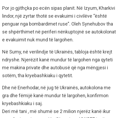
Por jo gjithçka po ecën sipas planit. Në Izyum, Kharkivi
lindor, një zyrtar thotë se evakuimi i civilëve “është
penguar nga bombardimet ruse”. Oleh Synehubov tha
se shpërthimet në periferi nënkuptojnë se autokolonat
e evakuimit nuk mund të largohen.
Në Sumy, në verilindje të Ukrainës, tabloja është krejt
ndryshe. Njerëzit kanë mundur të largohen nga qyteti
me makina private dhe autobusë që nga mëngjesi i
sotëm, tha kryebashkiaku i qytetit.
Dhe në Enerhodar, në jug të Ukrainës, autokolona me
gra dhe fëmijë kanë mundur të largohen, konfirmon
kryebashkiaku i saj.
Deri më tani , më shumë se 2 milion njerëz kanë ikur