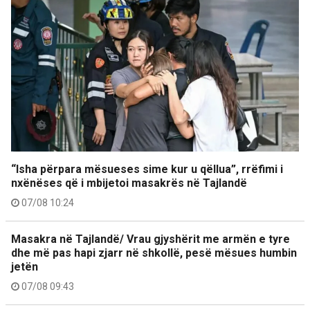
“Isha përpara mësueses sime kur u qëllua”, rrëfimi i
nxënëses që i mbijetoi masakrës në Tajlandë
07/08 10:24
Masakra në Tajlandë/ Vrau gjyshërit me armën e tyre
dhe më pas hapi zjarr në shkollë, pesë mësues humbin
jetën
07/08 09:43