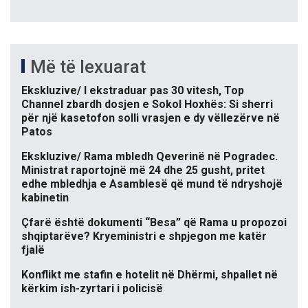
Më të lexuarat
Ekskluzive/ I ekstraduar pas 30 vitesh, Top
Channel zbardh dosjen e Sokol Hoxhës: Si sherri
për një kasetofon solli vrasjen e dy vëllezërve në
Patos
Ekskluzive/ Rama mbledh Qeverinë në Pogradec.
Ministrat raportojnë më 24 dhe 25 gusht, pritet
edhe mbledhja e Asamblesë që mund të ndryshojë
kabinetin
Çfarë është dokumenti “Besa” që Rama u propozoi
shqiptarëve? Kryeministri e shpjegon me katër
fjalë
Konflikt me stafin e hotelit në Dhërmi, shpallet në
kërkim ish-zyrtari i policisë