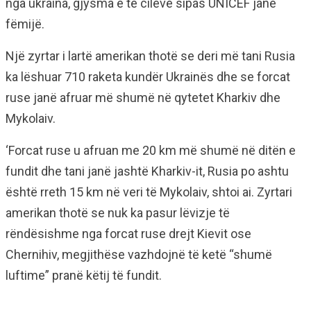
nga ukraina, gjysma e të cilëve sipas UNICEF janë
fëmijë.
Një zyrtar i lartë amerikan thotë se deri më tani Rusia
ka lëshuar 710 raketa kundër Ukrainës dhe se forcat
ruse janë afruar më shumë në qytetet Kharkiv dhe
Mykolaiv.
‘Forcat ruse u afruan me 20 km më shumë në ditën e
fundit dhe tani janë jashtë Kharkiv-it, Rusia po ashtu
është rreth 15 km në veri të Mykolaiv, shtoi ai. Zyrtari
amerikan thotë se nuk ka pasur lëvizje të
rëndësishme nga forcat ruse drejt Kievit ose
Chernihiv, megjithëse vazhdojnë të ketë “shumë
luftime” pranë këtij të fundit.