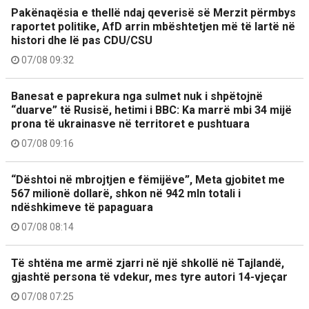
Pakënaqësia e thellë ndaj qeverisë së Merzit përmbys
raportet politike, AfD arrin mbështetjen më të lartë në
histori dhe lë pas CDU/CSU
07/08 09:32
Banesat e paprekura nga sulmet nuk i shpëtojnë
“duarve” të Rusisë, hetimi i BBC: Ka marrë mbi 34 mijë
prona të ukrainasve në territoret e pushtuara
07/08 09:16
“Dështoi në mbrojtjen e fëmijëve”, Meta gjobitet me
567 milionë dollarë, shkon në 942 mln totali i
ndëshkimeve të papaguara
07/08 08:14
Të shtëna me armë zjarri në një shkollë në Tajlandë,
gjashtë persona të vdekur, mes tyre autori 14-vjeçar
07/08 07:25