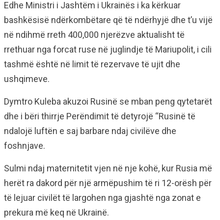
Edhe Ministri i Jashtëm i Ukrainës i ka kërkuar
bashkësisë ndërkombëtare që të ndërhyjë dhe t’u vijë
në ndihmë rreth 400,000 njerëzve aktualisht të
rrethuar nga forcat ruse në juglindje të Mariupolit, i cili
tashmë është në limit të rezervave të ujit dhe
ushqimeve.
Dymtro Kuleba akuzoi Rusinë se mban peng qytetarët
dhe i bëri thirrje Perëndimit të detyrojë “Rusinë të
ndalojë luftën e saj barbare ndaj civilëve dhe
foshnjave.
Sulmi ndaj maternitetit vjen në nje kohë, kur Rusia më
herët ra dakord për një armëpushim të ri 12-orësh për
të lejuar civilët të largohen nga gjashtë nga zonat e
prekura më keq në Ukrainë.