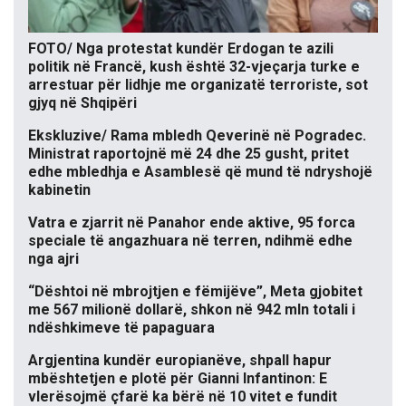
FOTO/ Nga protestat kundër Erdogan te azili
politik në Francë, kush është 32-vjeçarja turke e
arrestuar për lidhje me organizatë terroriste, sot
gjyq në Shqipëri
Ekskluzive/ Rama mbledh Qeverinë në Pogradec.
Ministrat raportojnë më 24 dhe 25 gusht, pritet
edhe mbledhja e Asamblesë që mund të ndryshojë
kabinetin
Vatra e zjarrit në Panahor ende aktive, 95 forca
speciale të angazhuara në terren, ndihmë edhe
nga ajri
“Dështoi në mbrojtjen e fëmijëve”, Meta gjobitet
me 567 milionë dollarë, shkon në 942 mln totali i
ndëshkimeve të papaguara
Argjentina kundër europianëve, shpall hapur
mbështetjen e plotë për Gianni Infantinon: E
vlerësojmë çfarë ka bërë në 10 vitet e fundit