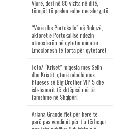
Vlorë, deri në 80 vizita në ditë,
fëmijët të prekur edhe me alergjitë
“Verë dhe Portokalle” në Bulqizë,
aktorët e Portokallisë ndezin
atmosferën në qytetin minator.
Emocionesh të forta për qytetarët
Foto/ “Kriset” miqësia mes Selin
dhe Kristit, çfarë ndodhi mes
fitueses së Big Brother VIP 5 dhe
ish-banorit të shtëpisë më të
famshme në Shqipëri
Ariana Grande flet për herë të
parë pas vendimit për t’u tërhequr