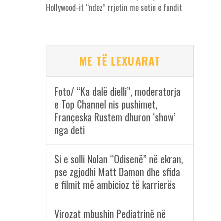
Hollywood-it “ndez” rrjetin me setin e fundit
ME TË LEXUARAT
Foto/ “Ka dalë dielli”, moderatorja
e Top Channel nis pushimet,
Françeska Rustem dhuron ‘show’
nga deti
Si e solli Nolan “Odisenë” në ekran,
pse zgjodhi Matt Damon dhe sfida
e filmit më ambicioz të karrierës
Virozat mbushin Pediatrinë në