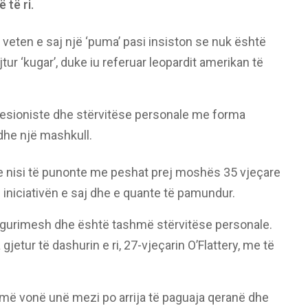
 të ri.
 veten e saj një ‘puma’ pasi insiston se nuk është
ur ‘kugar’, duke iu referuar leopardit amerikan të
fesioniste dhe stërvitëse personale me forma
edhe një mashkull.
 nisi të punonte me peshat prej moshës 35 vjeçare
 iniciativën e saj dhe e quante të pamundur.
sigurimesh dhe është tashmë stërvitëse personale.
gjetur të dashurin e ri, 27-vjeçarin O’Flattery, me të
t më vonë unë mezi po arrija të paguaja qeranë dhe