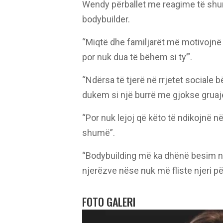
Wendy përballet me reagime të shumt
bodybuilder.
“Miqtë dhe familjarët më motivojnë p
por nuk dua të bëhem si ty’”.
“Ndërsa të tjerë në rrjetet sociale
dukem si një burrë me gjokse gruaj
“Por nuk lejoj që këto të ndikojnë n
shumë”.
“Bodybuilding më ka dhënë besim në 
njerëzve nëse nuk më fliste njeri për
FOTO GALERI