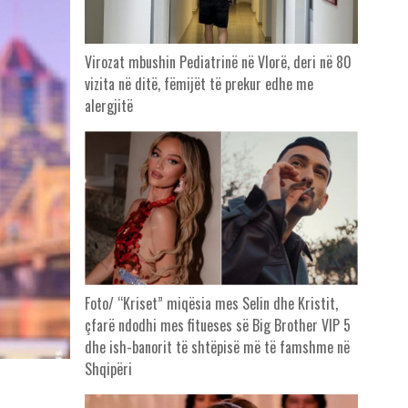
Virozat mbushin Pediatrinë në Vlorë, deri në 80
vizita në ditë, fëmijët të prekur edhe me
alergjitë
Foto/ “Kriset” miqësia mes Selin dhe Kristit,
çfarë ndodhi mes fitueses së Big Brother VIP 5
dhe ish-banorit të shtëpisë më të famshme në
Shqipëri