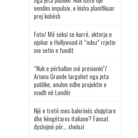
nga jeta publike: Nuk ishte një
vendim impulsiv, e kisha planifikuar
prej kohësh
Foto/ Më seksi se kurrë, aktorja e
njohur e Hollywood-it “ndez” rrjetin
me setin e fundit
“Nuk e përballon më presionin”/
Ariana Grande largohet nga jeta
publike, anulon edhe projektin e
madh në Londër
Një e tretë mes balerinës shqiptare
dhe këngëtares italiane? Fansat
dyshojnë për… xhelozi