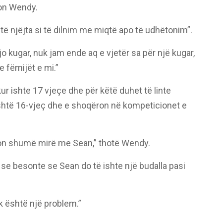
on Wendy.
të njëjta si të dilnim me miqtë apo të udhëtonim”.
o kugar, nuk jam ende aq e vjetër sa për një kugar,
 fëmijët e mi.”
kur ishte 17 vjeçe dhe për këtë duhet të linte
 është 16-vjeç dhe e shoqëron në kompeticionet e
kon shumë mirë me Sean,” thotë Wendy.
 se besonte se Sean do të ishte një budalla pasi
k është një problem.”