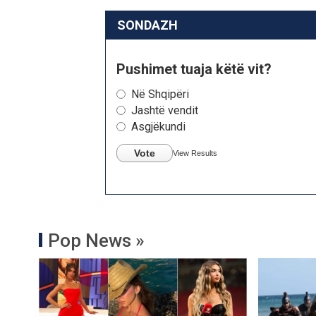
SONDAZH
Pushimet tuaja këtë vit?
Në Shqipëri
Jashtë vendit
Asgjëkundi
Vote
View Results
Pop News »