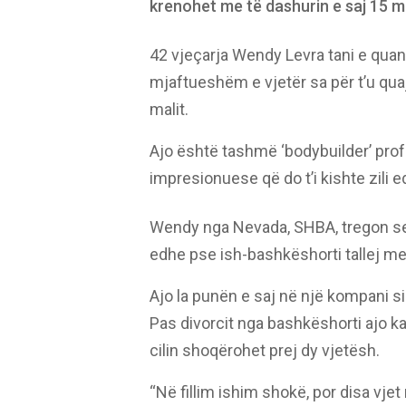
krenohet me të dashurin e saj 15 më
42 vjeçarja Wendy Levra tani e quan
mjaftueshëm e vjetër sa për t’u quajt
malit.
Ajo është tashmë ‘bodybuilder’ pro
impresionuese që do t’i kishte zili 
Wendy nga Nevada, SHBA, tregon se
edhe pse ish-bashkëshorti tallej me
Ajo la punën e saj në një kompani 
Pas divorcit nga bashkëshorti ajo ka 
cilin shoqërohet prej dy vjetësh.
“Në fillim ishim shokë, por disa vje