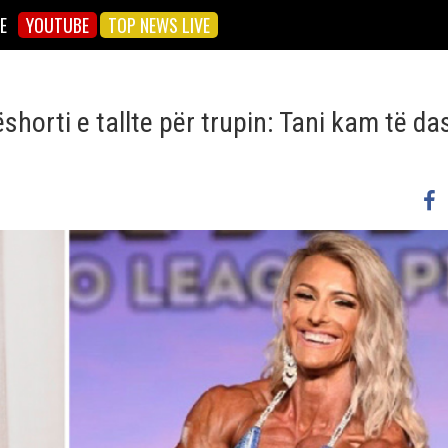
E
YOUTUBE
TOP NEWS LIVE
shorti e tallte për trupin: Tani kam të da