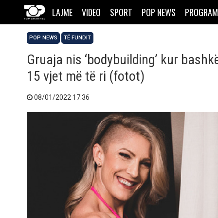
LAJME
VIDEO
SPORT
POP NEWS
PROGRAM
POP NEWS
TË FUNDIT
Gruaja nis ‘bodybuilding’ kur bashkë
15 vjet më të ri (fotot)
08/01/2022 17:36