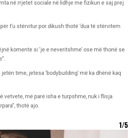
a në rrjetet sociale në lidhje me fizikun e saj prej
ër t’u stërvitur por dikush thotë ‘dua të stërvitem
 bëjnë komente si ‘je e neveritshme’ ose më thonë se
e”.
ë jetën time, jetesa ‘bodybuilding’ më ka dhënë kaq
vetvete, më parë isha e turpshme, nuk i flisja
para”, thotë ajo.
1/5