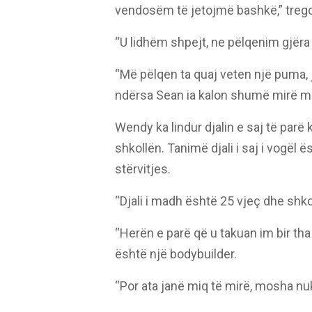
vendosëm të jetojmë bashkë,” treg
“U lidhëm shpejt, ne pëlqenim gjëra 
“Më pëlqen ta quaj veten një puma, j
ndërsa Sean ia kalon shumë mirë me
Wendy ka lindur djalin e saj të parë 
shkollën. Tanimë djali i saj i vogël
stërvitjes.
“Djali i madh është 25 vjeç dhe sh
“Herën e parë që u takuan im bir tha
është një bodybuilder.
“Por ata janë miq të mirë, mosha nu