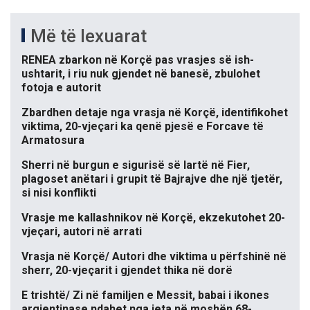
Më të lexuarat
RENEA zbarkon në Korçë pas vrasjes së ish-
ushtarit, i riu nuk gjendet në banesë, zbulohet
fotoja e autorit
Zbardhen detaje nga vrasja në Korçë, identifikohet
viktima, 20-vjeçari ka qenë pjesë e Forcave të
Armatosura
Sherri në burgun e sigurisë së lartë në Fier,
plagoset anëtari i grupit të Bajrajve dhe një tjetër,
si nisi konflikti
Vrasje me kallashnikov në Korçë, ekzekutohet 20-
vjeçari, autori në arrati
Vrasja në Korçë/ Autori dhe viktima u përfshinë në
sherr, 20-vjeçarit i gjendet thika në dorë
E trishtë/ Zi në familjen e Messit, babai i ikones
argjentinase ndahet nga jeta në moshën 68-