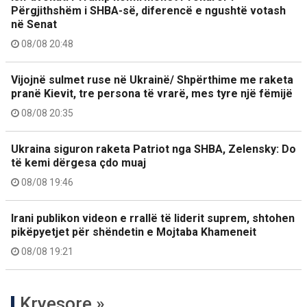
Përgjithshëm i SHBA-së, diferencë e ngushtë votash
në Senat
08/08 20:48
Vijojnë sulmet ruse në Ukrainë/ Shpërthime me raketa
pranë Kievit, tre persona të vrarë, mes tyre një fëmijë
08/08 20:35
Ukraina siguron raketa Patriot nga SHBA, Zelensky: Do
të kemi dërgesa çdo muaj
08/08 19:46
Irani publikon videon e rrallë të liderit suprem, shtohen
pikëpyetjet për shëndetin e Mojtaba Khameneit
08/08 19:21
Kryesore »