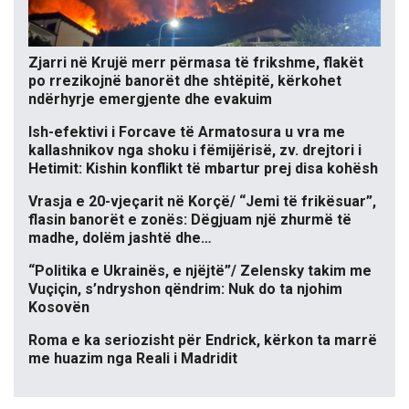
Zjarri në Krujë merr përmasa të frikshme, flakët
po rrezikojnë banorët dhe shtëpitë, kërkohet
ndërhyrje emergjente dhe evakuim
Ish-efektivi i Forcave të Armatosura u vra me
kallashnikov nga shoku i fëmijërisë, zv. drejtori i
Hetimit: Kishin konflikt të mbartur prej disa kohësh
Vrasja e 20-vjeçarit në Korçë/ “Jemi të frikësuar”,
flasin banorët e zonës: Dëgjuam një zhurmë të
madhe, dolëm jashtë dhe…
“Politika e Ukrainës, e njëjtë”/ Zelensky takim me
Vuçiçin, s’ndryshon qëndrim: Nuk do ta njohim
Kosovën
Roma e ka seriozisht për Endrick, kërkon ta marrë
me huazim nga Reali i Madridit