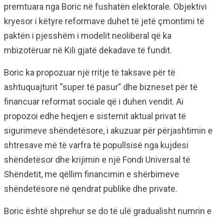
premtuara nga Boric në fushatën elektorale. Objektivi
kryesor i këtyre reformave duhet të jetë çmontimi të
paktën i pjesshëm i modelit neoliberal që ka
mbizotëruar në Kili gjatë dekadave të fundit.
Boric ka propozuar një rritje të taksave për të
ashtuquajturit “super të pasur” dhe bizneset për të
financuar reformat sociale që i duhen vendit. Ai
propozoi edhe heqjen e sistemit aktual privat të
sigurimeve shëndetësore, i akuzuar për përjashtimin e
shtresave më të varfra të popullsisë nga kujdesi
shëndetësor dhe krijimin e një Fondi Universal të
Shëndetit, me qëllim financimin e shërbimeve
shëndetësore në qendrat publike dhe private.
Boric është shprehur se do të ulë gradualisht numrin e