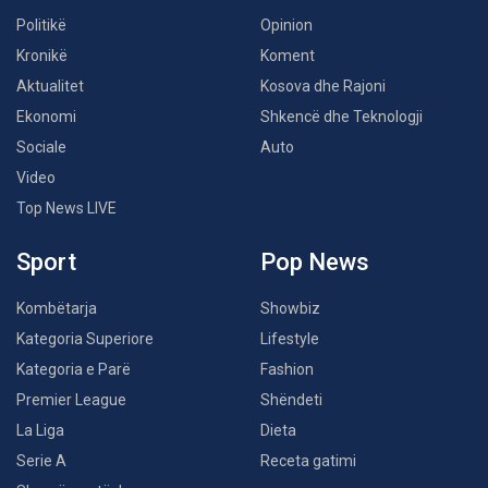
Politikë
Opinion
Kronikë
Koment
Aktualitet
Kosova dhe Rajoni
Ekonomi
Shkencë dhe Teknologji
Sociale
Auto
Video
Top News LIVE
Sport
Pop News
Kombëtarja
Showbiz
Kategoria Superiore
Lifestyle
Kategoria e Parë
Fashion
Premier League
Shëndeti
La Liga
Dieta
Serie A
Receta gatimi