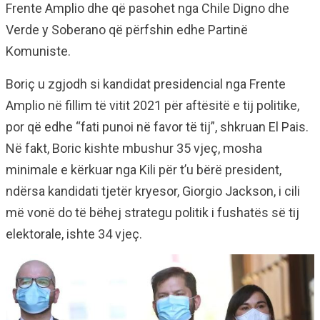
Frente Amplio dhe që pasohet nga Chile Digno dhe
Verde y Soberano që përfshin edhe Partinë
Komuniste.
Boriç u zgjodh si kandidat presidencial nga Frente
Amplio në fillim të vitit 2021 për aftësitë e tij politike,
por që edhe “fati punoi në favor të tij”, shkruan El Pais.
Në fakt, Boric kishte mbushur 35 vjeç, mosha
minimale e kërkuar nga Kili për t’u bërë president,
ndërsa kandidati tjetër kryesor, Giorgio Jackson, i cili
më vonë do të bëhej strategu politik i fushatës së tij
elektorale, ishte 34 vjeç.