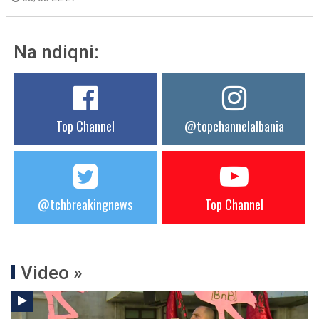
Na ndiqni:
Top Channel
@topchannelalbania
@tchbreakingnews
Top Channel
Video »