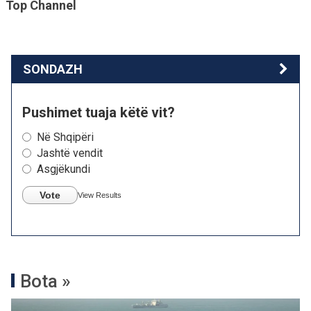
Top Channel
SONDAZH
Pushimet tuaja këtë vit?
Në Shqipëri
Jashtë vendit
Asgjëkundi
Vote
View Results
Bota »