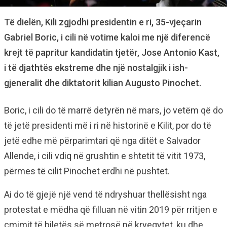
Të dielën, Kili zgjodhi presidentin e ri, 35-vjeçarin
Gabriel Boric, i cili në votime kaloi me një diferencë
krejt të papritur kandidatin tjetër, Jose Antonio Kast,
i të djathtës ekstreme dhe një nostalgjik i ish-
gjeneralit dhe diktatorit kilian Augusto Pinochet.
Boric, i cili do të marrë detyrën në mars, jo vetëm që do
të jetë presidenti më i ri në historinë e Kilit, por do të
jetë edhe më përparimtari që nga ditët e Salvador
Allende, i cili vdiq në grushtin e shtetit të vitit 1973,
përmes të cilit Pinochet erdhi në pushtet.
Ai do të gjejë një vend të ndryshuar thellësisht nga
protestat e mëdha që filluan në vitin 2019 për rritjen e
çmimit të biletës së metrosë në kryeqytet, ku dhe