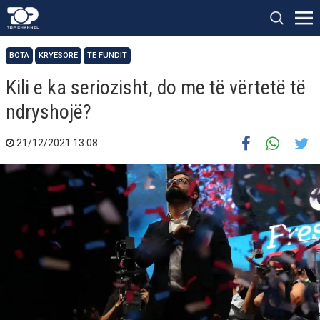
BOTA
KRYESORE
TË FUNDIT
Kili e ka seriozisht, do me të vërtetë të
ndryshojë?
21/12/2021 13:08