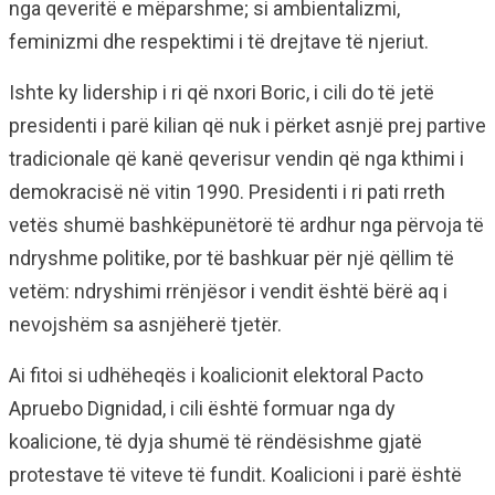
nga qeveritë e mëparshme; si ambientalizmi,
feminizmi dhe respektimi i të drejtave të njeriut.
Ishte ky lidership i ri që nxori Boric, i cili do të jetë
presidenti i parë kilian që nuk i përket asnjë prej partive
tradicionale që kanë qeverisur vendin që nga kthimi i
demokracisë në vitin 1990. Presidenti i ri pati rreth
vetës shumë bashkëpunëtorë të ardhur nga përvoja të
ndryshme politike, por të bashkuar për një qëllim të
vetëm: ndryshimi rrënjësor i vendit është bërë aq i
nevojshëm sa asnjëherë tjetër.
Ai fitoi si udhëheqës i koalicionit elektoral Pacto
Apruebo Dignidad, i cili është formuar nga dy
koalicione, të dyja shumë të rëndësishme gjatë
protestave të viteve të fundit. Koalicioni i parë është