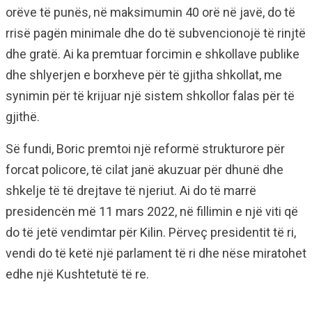
orëve të punës, në maksimumin 40 orë në javë, do të
rrisë pagën minimale dhe do të subvencionojë të rinjtë
dhe gratë. Ai ka premtuar forcimin e shkollave publike
dhe shlyerjen e borxheve për të gjitha shkollat, me
synimin për të krijuar një sistem shkollor falas për të
gjithë.
Së fundi, Boric premtoi një reformë strukturore për
forcat policore, të cilat janë akuzuar për dhunë dhe
shkelje të të drejtave të njeriut. Ai do të marrë
presidencën më 11 mars 2022, në fillimin e një viti që
do të jetë vendimtar për Kilin. Përveç presidentit të ri,
vendi do të ketë një parlament të ri dhe nëse miratohet
edhe një Kushtetutë të re.