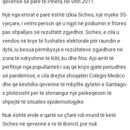
qeverisë së parë të Pinera, në vitin 2011.
Një nga emrat e parë është Izkia Siches, një mjeke 35-
vjeçare, i vetmi person që u ngjit në podiumin e fitores
pas shpalljes së rezultatit zgjedhor. Siches, e cila u
vendos në krye të fushatës elektorale për raundin e
dytë, iu besua përmbysja e rezultateve zgjedhore në
zona të ndryshme të Kilit, ku dhe fitoi. Ajo arriti të
përfitojë nga popullariteti i saj që krijoi gjatë periudhës
së pandemisë, e cila drejtoi shoqatën Colegio Medico
dhe që këshilloi qeverinë të mbyllte qytetin e Santiago-
s plotësisht për të shmangur një përkeqësim të
shpejtë të situatës epidemiologjike.
Nuk është ende e qartë se çfarë roli mund të ketë
Siches në qeverinë e re të Boricit, por nuk