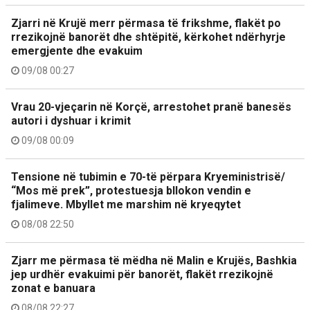
Zjarri në Krujë merr përmasa të frikshme, flakët po
rrezikojnë banorët dhe shtëpitë, kërkohet ndërhyrje
emergjente dhe evakuim
09/08 00:27
Vrau 20-vjeçarin në Korçë, arrestohet pranë banesës
autori i dyshuar i krimit
09/08 00:09
Tensione në tubimin e 70-të përpara Kryeministrisë/
“Mos më prek”, protestuesja bllokon vendin e
fjalimeve. Mbyllet me marshim në kryeqytet
08/08 22:50
Zjarr me përmasa të mëdha në Malin e Krujës, Bashkia
jep urdhër evakuimi për banorët, flakët rrezikojnë
zonat e banuara
08/08 22:27