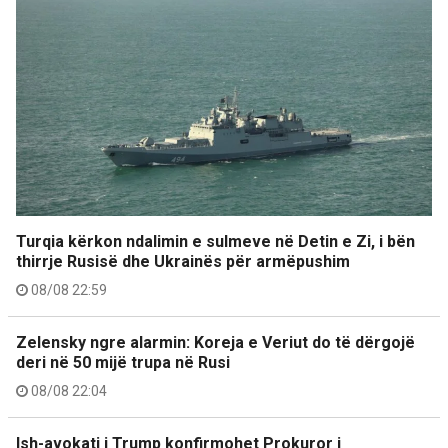
Turqia kërkon ndalimin e sulmeve në Detin e Zi, i bën
thirrje Rusisë dhe Ukrainës për armëpushim
08/08 22:59
Zelensky ngre alarmin: Koreja e Veriut do të dërgojë
deri në 50 mijë trupa në Rusi
08/08 22:04
Ish-avokati i Trump konfirmohet Prokuror i