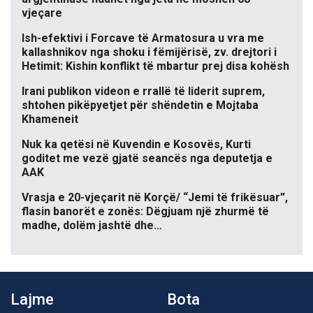
vjeçare
Ish-efektivi i Forcave të Armatosura u vra me
kallashnikov nga shoku i fëmijërisë, zv. drejtori i
Hetimit: Kishin konflikt të mbartur prej disa kohësh
Irani publikon videon e rrallë të liderit suprem,
shtohen pikëpyetjet për shëndetin e Mojtaba
Khameneit
Nuk ka qetësi në Kuvendin e Kosovës, Kurti
goditet me vezë gjatë seancës nga deputetja e
AAK
Vrasja e 20-vjeçarit në Korçë/ “Jemi të frikësuar”,
flasin banorët e zonës: Dëgjuam një zhurmë të
madhe, dolëm jashtë dhe…
Lajme
Bota