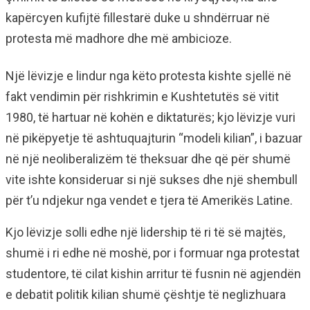
kapërcyen kufijtë fillestarë duke u shndërruar në
protesta më madhore dhe më ambicioze.
Një lëvizje e lindur nga këto protesta kishte sjellë në
fakt vendimin për rishkrimin e Kushtetutës së vitit
1980, të hartuar në kohën e diktaturës; kjo lëvizje vuri
në pikëpyetje të ashtuquajturin “modeli kilian”, i bazuar
në një neoliberalizëm të theksuar dhe që për shumë
vite ishte konsideruar si një sukses dhe një shembull
për t’u ndjekur nga vendet e tjera të Amerikës Latine.
Kjo lëvizje solli edhe një lidership të ri të së majtës,
shumë i ri edhe në moshë, por i formuar nga protestat
studentore, të cilat kishin arritur të fusnin në agjendën
e debatit politik kilian shumë çështje të neglizhuara