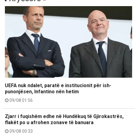
UEFA nuk ndalet, paratë e institucionit për ish-
punonjësen, Infantino nën hetim
09/08 01:56
Zjarr i fuqishëm edhe në Hundëkuq të Gjirokastrës,
flakët po u afrohen zonave të banuara
09/08 00:33