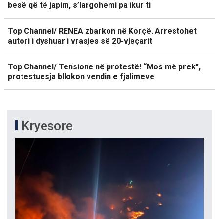
besë që të japim, s’largohemi pa ikur ti
Top Channel/ RENEA zbarkon në Korçë. Arrestohet
autori i dyshuar i vrasjes së 20-vjeçarit
Top Channel/ Tensione në protestë! “Mos më prek”,
protestuesja bllokon vendin e fjalimeve
Kryesore