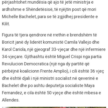
përjashtohet mundësia që ajo të jetë ministrja e
ardhshme e Shëndetësisë, të njëjtin post që mori
Michelle Bachelet, para se të zgjidhej presidente e
Kilit.
Figura të tjera qendrore në rrethin e brendshëm të
Boricit janë dy liderët komunistë Camila Vallejo dhe
Karol Cariola, një gjeograf 33-vjeçar dhe një infermiere
34-vjeçare. Gjithashtu është Miguel Crispi nga partia
Revulucion Democratica (një nga dy partitë që
përbëjnë koalicionn Frente Amplio), i cili është 36 vjeç
dhe është djali i një ministri socialist në qeverinë e
Bachelet dhe po ashtu deputetja socialiste Maya
Fernandez, e cila është 50 vjeçe dhe është mbesa e
Allendes.