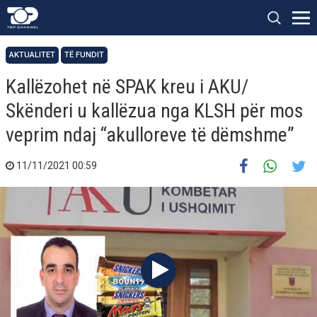
AKTUALITET
TË FUNDIT
Kallëzohet në SPAK kreu i AKU/
Skënderi u kallëzua nga KLSH për mos
veprim ndaj “akulloreve të dëmshme”
11/11/2021 00:59