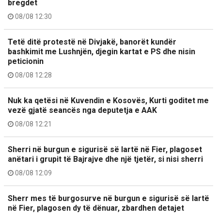
bregdet
08/08 12:30
Tetë ditë protestë në Divjakë, banorët kundër
bashkimit me Lushnjën, djegin kartat e PS dhe nisin
peticionin
08/08 12:28
Nuk ka qetësi në Kuvendin e Kosovës, Kurti goditet me
vezë gjatë seancës nga deputetja e AAK
08/08 12:21
Sherri në burgun e sigurisë së lartë në Fier, plagoset
anëtari i grupit të Bajrajve dhe një tjetër, si nisi sherri
08/08 12:09
Sherr mes të burgosurve në burgun e sigurisë së lartë
në Fier, plagosen dy të dënuar, zbardhen detajet