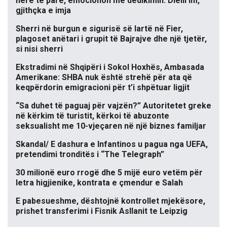
herë të parë, emocionon me dedikimin: Dielli im,
gjithçka e imja
Sherri në burgun e sigurisë së lartë në Fier,
plagoset anëtari i grupit të Bajrajve dhe një tjetër,
si nisi sherri
Ekstradimi në Shqipëri i Sokol Hoxhës, Ambasada
Amerikane: SHBA nuk është strehë për ata që
keqpërdorin emigracioni për t’i shpëtuar ligjit
“Sa duhet të paguaj për vajzën?” Autoritetet greke
në kërkim të turistit, kërkoi të abuzonte
seksualisht me 10-vjeçaren në një biznes familjar
Skandal/ E dashura e Infantinos u pagua nga UEFA,
pretendimi tronditës i “The Telegraph”
30 milionë euro rrogë dhe 5 mijë euro vetëm për
letra higjienike, kontrata e çmendur e Salah
E pabesueshme, dështojnë kontrollet mjekësore,
prishet transferimi i Fisnik Asllanit te Leipzig