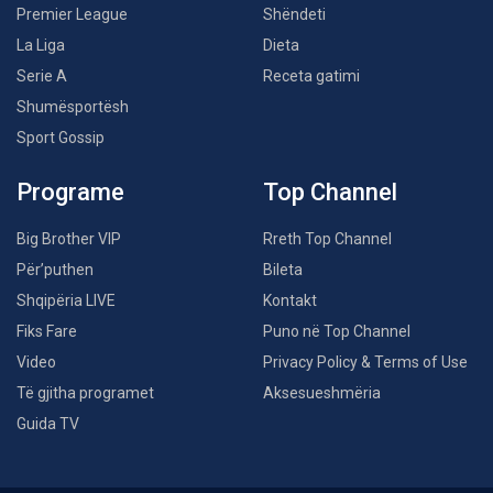
Premier League
Shëndeti
La Liga
Dieta
Serie A
Receta gatimi
Shumësportësh
Sport Gossip
Programe
Top Channel
Big Brother VIP
Rreth Top Channel
Për’puthen
Bileta
Shqipëria LIVE
Kontakt
Fiks Fare
Puno në Top Channel
Video
Privacy Policy & Terms of Use
Të gjitha programet
Aksesueshmëria
Guida TV