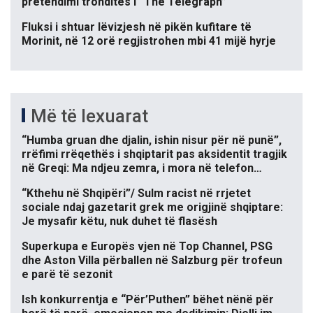
pretendimi tronditës i “The Telegraph”
Fluksi i shtuar lëvizjesh në pikën kufitare të
Morinit, në 12 orë regjistrohen mbi 41 mijë hyrje
Më të lexuarat
“Humba gruan dhe djalin, ishin nisur për në punë”,
rrëfimi rrëqethës i shqiptarit pas aksidentit tragjik
në Greqi: Ma ndjeu zemra, i mora në telefon…
“Kthehu në Shqipëri”/ Sulm racist në rrjetet
sociale ndaj gazetarit grek me origjinë shqiptare:
Je mysafir këtu, nuk duhet të flasësh
Superkupa e Europës vjen në Top Channel, PSG
dhe Aston Villa përballen në Salzburg për trofeun
e parë të sezonit
Ish konkurrentja e “Për’Puthen” bëhet nënë për