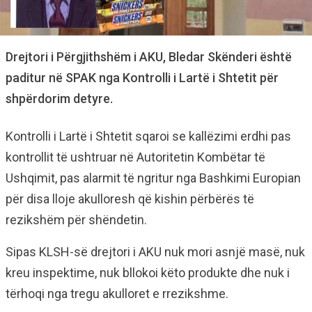
Drejtori i Përgjithshëm i AKU, Bledar Skënderi është
paditur në SPAK nga Kontrolli i Lartë i Shtetit për
shpërdorim detyre.
Kontrolli i Lartë i Shtetit sqaroi se kallëzimi erdhi pas
kontrollit të ushtruar në Autoritetin Kombëtar të
Ushqimit, pas alarmit të ngritur nga Bashkimi Europian
për disa lloje akulloresh që kishin përbërës të
rezikshëm për shëndetin.
Sipas KLSH-së drejtori i AKU nuk mori asnjë masë, nuk
kreu inspektime, nuk bllokoi këto produkte dhe nuk i
tërhoqi nga tregu akulloret e rrezikshme.