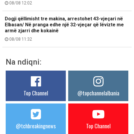
08/08 12:02
Dogji qëllimisht tre makina, arrestohet 43-vjeçari në
Elbasan/ Në pranga edhe një 32-vjeçar që lëvizte me
armë zjarri dhe kokainë
08/08 11:32
Na ndiqni:
Top Channel
@topchannelalbania
@tchbreakingnews
Top Channel