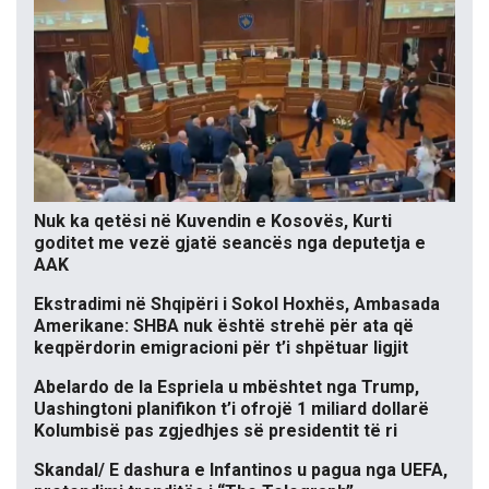
Nuk ka qetësi në Kuvendin e Kosovës, Kurti
goditet me vezë gjatë seancës nga deputetja e
AAK
Ekstradimi në Shqipëri i Sokol Hoxhës, Ambasada
Amerikane: SHBA nuk është strehë për ata që
keqpërdorin emigracioni për t’i shpëtuar ligjit
Abelardo de la Espriela u mbështet nga Trump,
Uashingtoni planifikon t’i ofrojë 1 miliard dollarë
Kolumbisë pas zgjedhjes së presidentit të ri
Skandal/ E dashura e Infantinos u pagua nga UEFA,