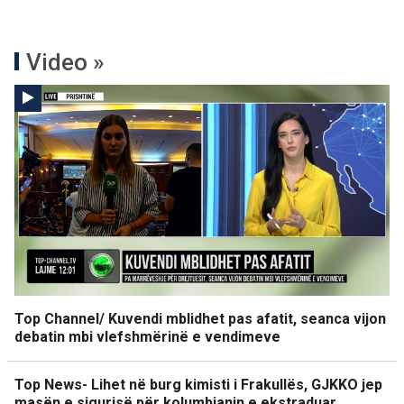
Video »
Top Channel/ Kuvendi mblidhet pas afatit, seanca vijon
debatin mbi vlefshmërinë e vendimeve
Top News- Lihet në burg kimisti i Frakullës, GJKKO jep
masën e sigurisë për kolumbianin e ekstraduar