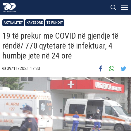
AKTUALITET
KRYESORE
TË FUNDIT
19 të prekur me COVID në gjendje të
rëndë/ 770 qytetarë të infektuar, 4
humbje jete në 24 orë
09/11/2021 17:33