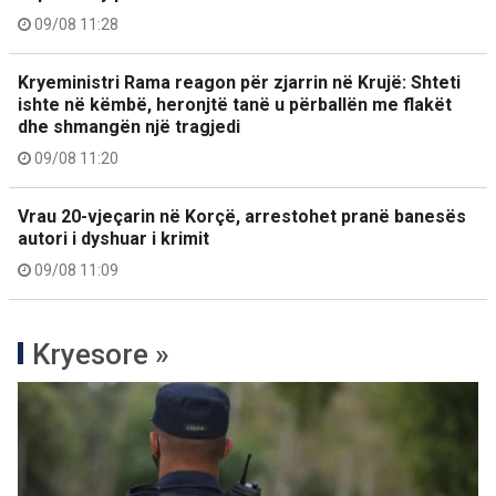
09/08 11:28
Kryeministri Rama reagon për zjarrin në Krujë: Shteti
ishte në këmbë, heronjtë tanë u përballën me flakët
dhe shmangën një tragjedi
09/08 11:20
Vrau 20-vjeçarin në Korçë, arrestohet pranë banesës
autori i dyshuar i krimit
09/08 11:09
Kryesore »