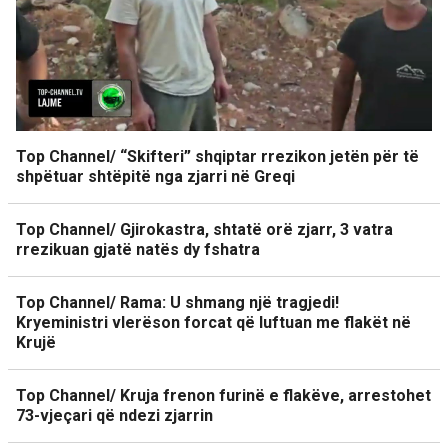
Top Channel/ “Skifteri” shqiptar rrezikon jetën për të
shpëtuar shtëpitë nga zjarri në Greqi
Top Channel/ Gjirokastra, shtatë orë zjarr, 3 vatra
rrezikuan gjatë natës dy fshatra
Top Channel/ Rama: U shmang një tragjedi!
Kryeministri vlerëson forcat që luftuan me flakët në
Krujë
Top Channel/ Kruja frenon furinë e flakëve, arrestohet
73-vjeçari që ndezi zjarrin