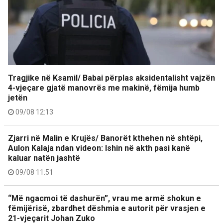
Tragjike në Ksamil/ Babai përplas aksidentalisht vajzën
4-vjeçare gjatë manovrës me makinë, fëmija humb
jetën
09/08 12:13
Zjarri në Malin e Krujës/ Banorët kthehen në shtëpi,
Aulon Kalaja ndan videon: Ishin në akth pasi kanë
kaluar natën jashtë
09/08 11:51
“Më ngacmoi të dashurën”, vrau me armë shokun e
fëmijërisë, zbardhet dëshmia e autorit për vrasjen e
21-vjeçarit Johan Zuko