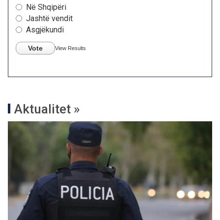
Në Shqipëri
Jashtë vendit
Asgjëkundi
Vote
View Results
Aktualitet »