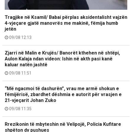
Tragjike në Ksamil/ Babai përplas aksidentalisht vajzën
4-vjeçare gjatë manovrës me makinë, fëmija humb
jetën
09/08 12:13
Zjarri në Malin e Krujës/ Banorët kthehen në shtëpi,
Aulon Kalaja ndan videon: Ishin në akth pasi kanë
kaluar natën jashtë
09/08 11:51
“Më ngacmoi të dashurën”, vrau me armë shokun e
fëmijërisë, zbardhet dëshmia e autorit për vrasjen e
21-vjeçarit Johan Zuko
09/08 11:35
Rrezikonin të mbyteshin në Velipojë, Policia Kufitare
shpëton dy pushues