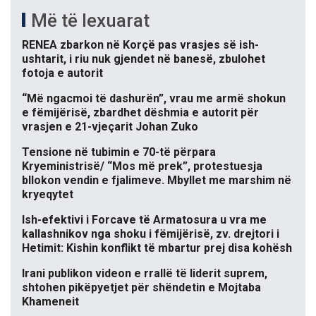
Më të lexuarat
RENEA zbarkon në Korçë pas vrasjes së ish-
ushtarit, i riu nuk gjendet në banesë, zbulohet
fotoja e autorit
“Më ngacmoi të dashurën”, vrau me armë shokun
e fëmijërisë, zbardhet dëshmia e autorit për
vrasjen e 21-vjeçarit Johan Zuko
Tensione në tubimin e 70-të përpara
Kryeministrisë/ “Mos më prek”, protestuesja
bllokon vendin e fjalimeve. Mbyllet me marshim në
kryeqytet
Ish-efektivi i Forcave të Armatosura u vra me
kallashnikov nga shoku i fëmijërisë, zv. drejtori i
Hetimit: Kishin konflikt të mbartur prej disa kohësh
Irani publikon videon e rrallë të liderit suprem,
shtohen pikëpyetjet për shëndetin e Mojtaba
Khameneit