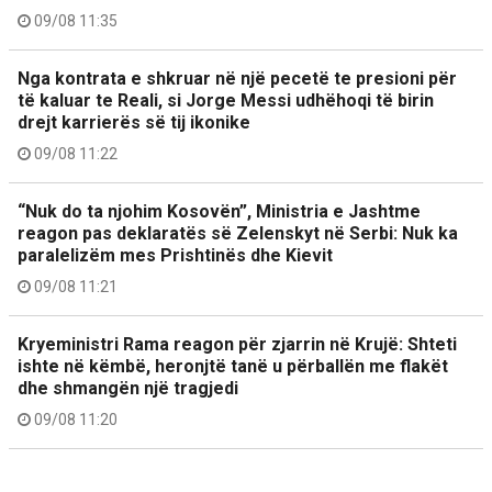
09/08 11:35
Nga kontrata e shkruar në një pecetë te presioni për
të kaluar te Reali, si Jorge Messi udhëhoqi të birin
drejt karrierës së tij ikonike
09/08 11:22
“Nuk do ta njohim Kosovën”, Ministria e Jashtme
reagon pas deklaratës së Zelenskyt në Serbi: Nuk ka
paralelizëm mes Prishtinës dhe Kievit
09/08 11:21
Kryeministri Rama reagon për zjarrin në Krujë: Shteti
ishte në këmbë, heronjtë tanë u përballën me flakët
dhe shmangën një tragjedi
09/08 11:20