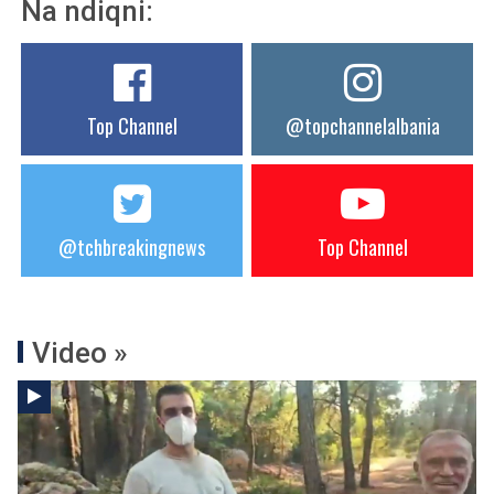
Na ndiqni:
Top Channel
@topchannelalbania
@tchbreakingnews
Top Channel
Video »