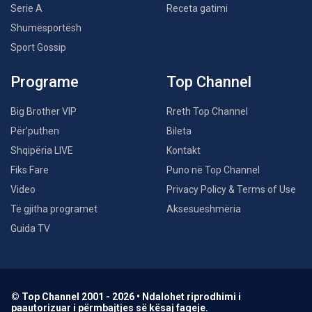
Serie A
Receta gatimi
Shumësportësh
Sport Gossip
Programe
Top Channel
Big Brother VIP
Rreth Top Channel
Për’puthen
Bileta
Shqipëria LIVE
Kontakt
Fiks Fare
Puno në Top Channel
Video
Privacy Policy & Terms of Use
Të gjitha programet
Aksesueshmëria
Guida TV
© Top Channel 2001 - 2026 • Ndalohet riprodhimi i
paautorizuar i përmbajtjes së kësaj faqeje.