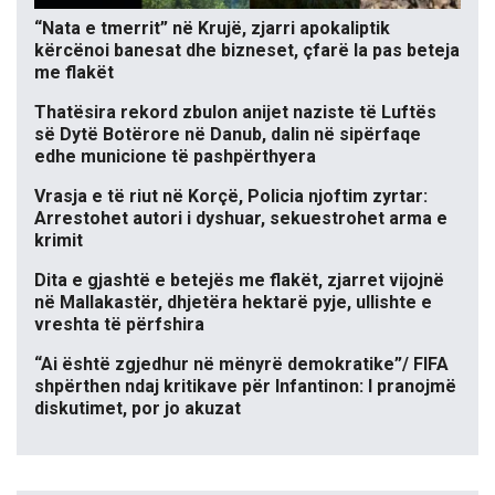
“Nata e tmerrit” në Krujë, zjarri apokaliptik
kërcënoi banesat dhe bizneset, çfarë la pas beteja
me flakët
Thatësira rekord zbulon anijet naziste të Luftës
së Dytë Botërore në Danub, dalin në sipërfaqe
edhe municione të pashpërthyera
Vrasja e të riut në Korçë, Policia njoftim zyrtar:
Arrestohet autori i dyshuar, sekuestrohet arma e
krimit
Dita e gjashtë e betejës me flakët, zjarret vijojnë
në Mallakastër, dhjetëra hektarë pyje, ullishte e
vreshta të përfshira
“Ai është zgjedhur në mënyrë demokratike”/ FIFA
shpërthen ndaj kritikave për Infantinon: I pranojmë
diskutimet, por jo akuzat