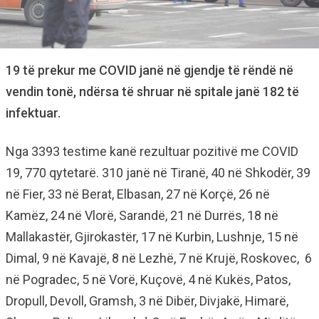
19 të prekur me COVID janë në gjendje të rëndë në
vendin tonë, ndërsa të shruar në spitale janë 182 të
infektuar.
Nga 3393 testime kanë rezultuar pozitivë me COVID
19, 770 qytetarë. 310 janë në Tiranë, 40 në Shkodër, 39
në Fier, 33 në Berat, Elbasan, 27 në Korçë, 26 në
Kamëz, 24 në Vlorë, Sarandë, 21 në Durrës, 18 në
Mallakastër, Gjirokastër, 17 në Kurbin, Lushnje, 15 në
Dimal, 9 në Kavajë, 8 në Lezhë, 7 në Krujë, Roskovec, 6
në Pogradec, 5 në Vorë, Kuçovë, 4 në Kukës, Patos,
Dropull, Devoll, Gramsh, 3 në Dibër, Divjakë, Himarë,