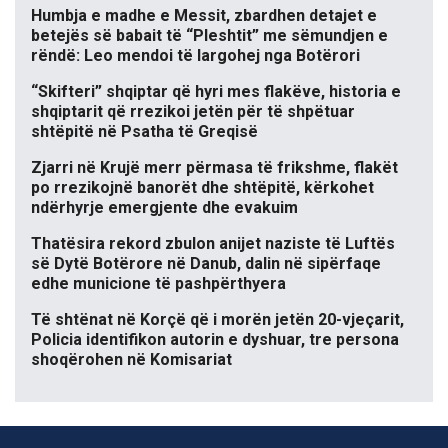
Humbja e madhe e Messit, zbardhen detajet e
betejës së babait të “Pleshtit” me sëmundjen e
rëndë: Leo mendoi të largohej nga Botërori
“Skifteri” shqiptar që hyri mes flakëve, historia e
shqiptarit që rrezikoi jetën për të shpëtuar
shtëpitë në Psatha të Greqisë
Zjarri në Krujë merr përmasa të frikshme, flakët
po rrezikojnë banorët dhe shtëpitë, kërkohet
ndërhyrje emergjente dhe evakuim
Thatësira rekord zbulon anijet naziste të Luftës
së Dytë Botërore në Danub, dalin në sipërfaqe
edhe municione të pashpërthyera
Të shtënat në Korçë që i morën jetën 20-vjeçarit,
Policia identifikon autorin e dyshuar, tre persona
shoqërohen në Komisariat