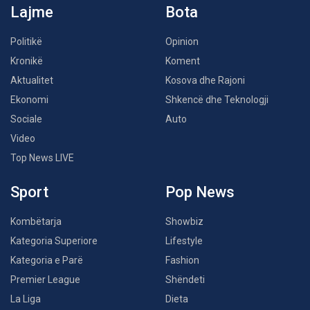
Lajme
Bota
Politikë
Opinion
Kronikë
Koment
Aktualitet
Kosova dhe Rajoni
Ekonomi
Shkencë dhe Teknologji
Sociale
Auto
Video
Top News LIVE
Sport
Pop News
Kombëtarja
Showbiz
Kategoria Superiore
Lifestyle
Kategoria e Parë
Fashion
Premier League
Shëndeti
La Liga
Dieta