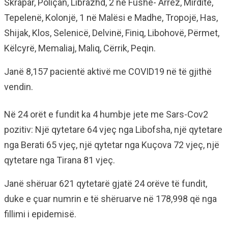
Skrapar, Poliçan, Librazhd, 2 në Fushë- Arrëz, Mirditë,
Tepelenë, Kolonjë, 1 në Malësi e Madhe, Tropojë, Has,
Shijak, Klos, Selenicë, Delvinë, Finiq, Libohovë, Përmet,
Këlcyrë, Memaliaj, Maliq, Cërrik, Peqin.
Janë 8,157 pacientë aktivë me COVID19 në të gjithë
vendin.
Në 24 orët e fundit ka 4 humbje jete me Sars-Cov2
pozitiv: Një qytetare 64 vjeç nga Libofsha, një qytetare
nga Berati 65 vjeç, një qytetar nga Kuçova 72 vjeç, një
qytetare nga Tirana 81 vjeç.
Janë shëruar 621 qytetarë gjatë 24 orëve të fundit,
duke e çuar numrin e të shëruarve në 178,998 që nga
fillimi i epidemisë.