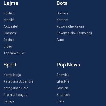
Lajme
Bota
Politikë
Opinion
Kronikë
Koment
Aktualitet
Kosova dhe Rajoni
Ekonomi
Shkencë dhe Teknologji
Sociale
Auto
Video
Top News LIVE
Sport
Pop News
Kombëtarja
Showbiz
Kategoria Superiore
Lifestyle
Kategoria e Parë
Fashion
Premier League
Shëndeti
La Liga
Dieta