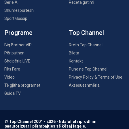
Serie A
Receta gatimi
Shumësportësh
Sport Gossip
Programe
Top Channel
Big Brother VIP
Rreth Top Channel
Për’puthen
Bileta
Shqipëria LIVE
Kontakt
Fiks Fare
Puno në Top Channel
Video
Privacy Policy & Terms of Use
Të gjitha programet
Aksesueshmëria
Guida TV
© Top Channel 2001 - 2026 • Ndalohet riprodhimi i
paautorizuar i përmbajtjes së kësaj faqeje.