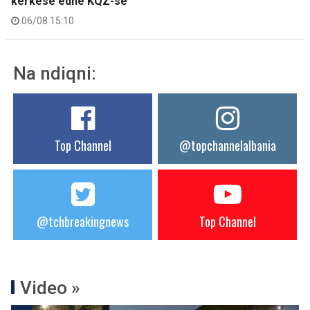
kërkesë edhe KQZ-së
06/08 15:10
Na ndiqni:
Top Channel
@topchannelalbania
@tchbreakingnews
Top Channel
Video »