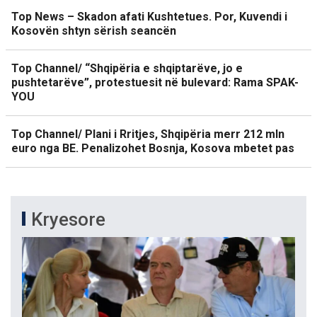
Top News – Skadon afati Kushtetues. Por, Kuvendi i
Kosovën shtyn sërish seancën
Top Channel/ “Shqipëria e shqiptarëve, jo e
pushtetarëve”, protestuesit në bulevard: Rama SPAK-
YOU
Top Channel/ Plani i Rritjes, Shqipëria merr 212 mln
euro nga BE. Penalizohet Bosnja, Kosova mbetet pas
Kryesore