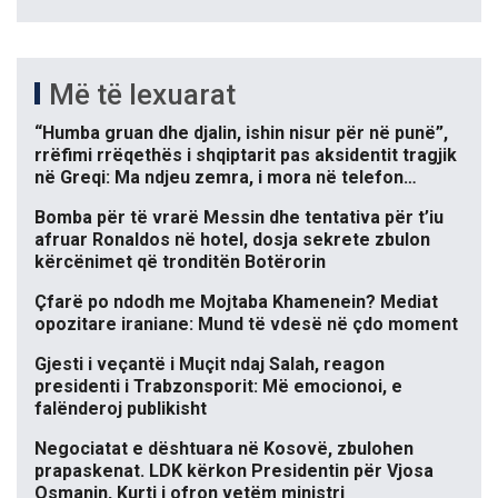
Më të lexuarat
“Humba gruan dhe djalin, ishin nisur për në punë”,
rrëfimi rrëqethës i shqiptarit pas aksidentit tragjik
në Greqi: Ma ndjeu zemra, i mora në telefon…
Bomba për të vrarë Messin dhe tentativa për t’iu
afruar Ronaldos në hotel, dosja sekrete zbulon
kërcënimet që tronditën Botërorin
Çfarë po ndodh me Mojtaba Khamenein? Mediat
opozitare iraniane: Mund të vdesë në çdo moment
Gjesti i veçantë i Muçit ndaj Salah, reagon
presidenti i Trabzonsporit: Më emocionoi, e
falënderoj publikisht
Negociatat e dështuara në Kosovë, zbulohen
prapaskenat. LDK kërkon Presidentin për Vjosa
Osmanin, Kurti i ofron vetëm ministri