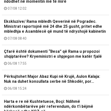
ndodhet në momentin më të mirë
07/08 12:02
Ekskluzive/ Rama mbledh Qeverinë në Pogradec.
Ministrat raportojnë më 24 dhe 25 gusht, pritet edhe
mbledhja e Asamblesë që mund të ndryshojë kabinetin
07/08 08:40
Çfarë është dokumenti “Besa” që Rama u propozoi
shqiptarëve? Kryeministri e shpjegon me katër fjalë
06/08 17:55
Përkujtohet Major Abaz Kupi në Krujë, Aulon Kalaja:
Nuk na duhet konsullata serbe në Shkodër, por…
06/08 15:24
Harta e re në Kushtetuese, Boçi: Ndihmë
ndërkombëtarëve për referendum, do t’i bëjmë