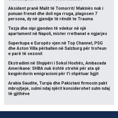
Aksident pranë Malit të Tomorrit/ Makinës nuk i
punuan frenat dhe doli nga rruga, plagosen 7
persona, dy në gjendje të rëndë te Trauma
Tezja dhe nipi gjenden të vdekur në një
apartament në Napoli, mister rrethanat e ngjarjes
Superkupa e Europës vjen në Top Channel, PSG
dhe Aston Villa përballen në Salzburg për trofeun
e parë të sezonit
Ekstradimi në Shqipëri i Sokol Hoxhës, Ambasada
Amerikane: SHBA nuk është strehë për ata që
keqpërdorin emigracioni për t’i shpëtuar ligjit
Arabia Saudite, Turqia dhe Pakistani firmosin pakt
mbrojtjeje, sulmi ndaj njërit konsiderohet sulm ndaj
të gjithëve