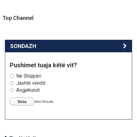
Top Channel
SONDAZH
Pushimet tuaja këtë vit?
Në Shqipëri
Jashtë vendit
Asgjëkundi
Vote
View Results