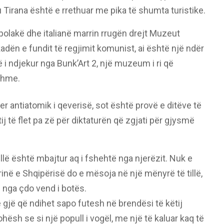
ku Tirana është e rrethuar me pika të shumta turistike.
 polakë dhe italianë marrin rrugën drejt Muzeut
adën e fundit të regjimit komunist, ai është një ndër
ë i ndjekur nga Bunk’Art 2, një muzeum i ri që
shme.
er antiatomik i qeverisë, sot është provë e ditëve të
j të flet pa zë për diktaturën që zgjati për gjysmë
illë është mbajtur aq i fshehtë nga njerëzit. Nuk e
në e Shqipërisë do e mësoja në një mënyrë të tillë,
nga çdo vend i botës.
ë gjë që ndihet sapo futesh në brendësi të këtij
ësh se si një popull i vogël, me një të kaluar kaq të