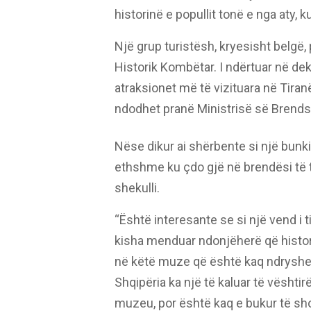
historinë e popullit tonë e nga aty, 
Një grup turistësh, kryesisht belgë,
Historik Kombëtar. I ndërtuar në dek
atraksionet më të vizituara në Tiran
ndodhet pranë Ministrisë së Brend
Nëse dikur ai shërbente si një bunki
ethshme ku çdo gjë në brendësi të ti
shekulli.
“Është interesante se si një vend i t
kisha menduar ndonjëherë që histori
në këtë muze që është kaq ndryshe 
Shqipëria ka një të kaluar të vështir
muzeu, por është kaq e bukur të shoh