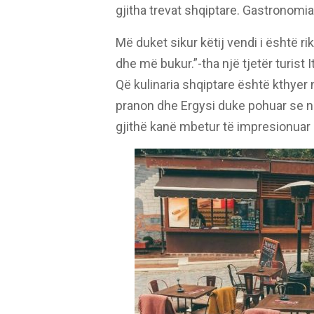
gjitha trevat shqiptare. Gastronomi
Më duket sikur këtij vendi i është r
dhe më bukur.”-tha një tjetër turist It
Që kulinaria shqiptare është kthyer n
pranon dhe Ergysi duke pohuar se ndër
gjithë kanë mbetur të impresionuar 