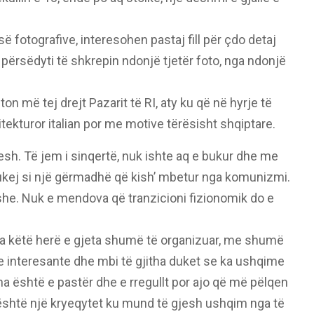
ë fotografive, interesohen pastaj fill për çdo detaj
n përsëdyti të shkrepin ndonjë tjetër foto, nga ndonjë
jton më tej drejt Pazarit të RI, aty ku që në hyrje të
itekturor italian por me motive tërësisht shqiptare.
tesh. Të jem i sinqertë, nuk ishte aq e bukur dhe me
 dukej si një gërmadhë që kish’ mbetur nga komunizmi.
she. Nuk e mendova që tranzicioni fizionomik do e
rsa këtë herë e gjeta shumë të organizuar, me shumë
ne interesante dhe mbi të gjitha duket se ka ushqime
na është e pastër dhe e rregullt por ajo që më pëlqen
është një kryeqytet ku mund të gjesh ushqim nga të