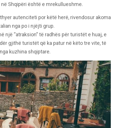
a në Shqipëri është e mrekullueshme.
ikthyer autenciteti por këtë herë, rivendosur akoma
alian nga po i njëjti grup.
ë një “atraksion” të radhës për turistët e huaj, e
 gjithë turistët që ka patur në këto tre vite, të
nga kuzhina shqiptare.