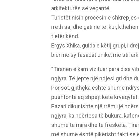
arkitekturës së veçantë.
Turistët nisin procesin e shkrepjes s
rreth saj dhe gati në të ikur, kthehe
tjetër kënd.
Ergys Xhika, guida e këtij grupi, i dre
bien në sy fasadat unike, me stil ark
“Tiranën e kam vizituar para disa vi
ngjyra. Të jepte një ndjesi gri dhe
Por sot, gjithçka është shumë ndry
pushtonte aq shpejt këtë kryeqytet.
Pazari dikur ishte një rrëmujë ndë
ngjyra, ka ndërtesa të bukura, kafe
shumë të mira dhe të freskëta. Tira
më shumë është pikërisht fakti se 