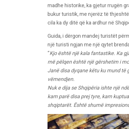
madhe historike, ka gjetur rrugën gr
bukur turistik, me njerëz të thjesht
cila ka dy ditë që ka ardhur në Shqipë
Guida, i dërgon mandej turistët përm
një turisti ngjan me një qytet brenda
“
Kjo është një kala fantastike. Ka gj
më pëlqen është një gërshetim i mo
Janë disa dyqane këtu ku mund të g
vëmendjen.
Nuk e dija se Shqipëria ishte një nd
kam parë disa prej tyre, kam kuptua
shqiptarët. Është shumë impresion