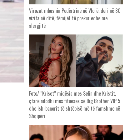
Virozat mbushin Pediatrinë në Vlorë, deri në 80
vizita në ditë, fëmijët të prekur edhe me
alergjitë
Foto/ “Kriset” miqësia mes Selin dhe Kristit,
çfarë ndodhi mes fitueses së Big Brother VIP 5
dhe ish-banorit të shtëpisë më të famshme në
Shqipëri