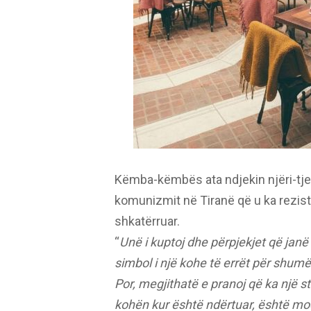
Këmba-këmbës ata ndjekin njëri-tjetr
komunizmit në Tiranë që u ka rezist
shkatërruar.
“
Unë i kuptoj dhe përpjekjet që janë
simbol i një kohe të errët për shumë
Por, megjithatë e pranoj që ka një 
kohën kur është ndërtuar, është mo