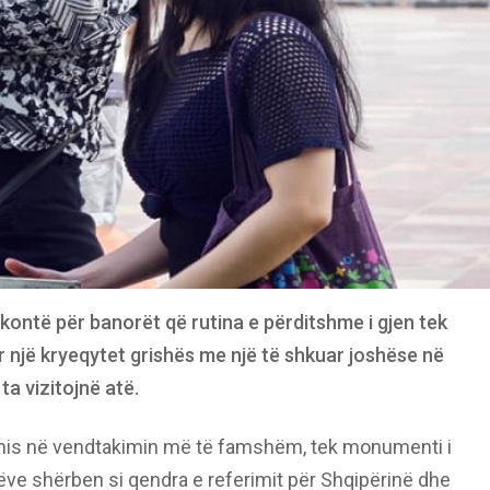
akontë për banorët që rutina e përditshme i gjen tek
or një kryeqytet grishës me një të shkuar joshëse në
ta vizitojnë atë.
 nis në vendtakimin më të famshëm, tek monumenti i
stëve shërben si qendra e referimit për Shqipërinë dhe