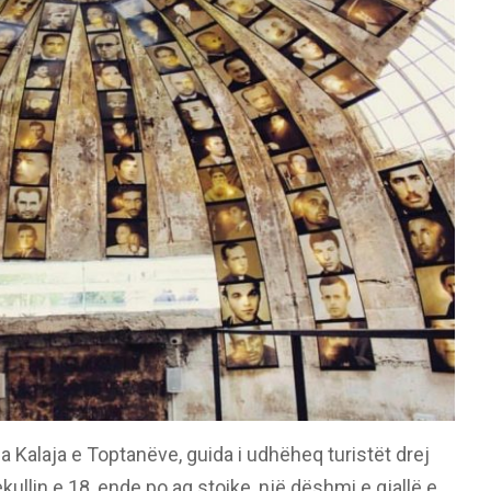
Kalaja e Toptanëve, guida i udhëheq turistët drej
ullin e 18, ende po aq stoike, një dëshmi e gjallë e