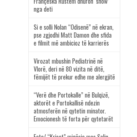
Françeska Rustem dhuron ‘show’
nga deti
Si e solli Nolan “Odisenë” në ekran,
pse zgjodhi Matt Damon dhe sfida
e filmit më ambicioz të karrierës
Virozat mbushin Pediatrinë në
Vlorë, deri në 80 vizita në ditë,
fëmijët të prekur edhe me alergjitë
“Verë dhe Portokalle” në Bulqizë,
aktorët e Portokallisë ndezin
atmosferën në qytetin minator.
Emocionesh të forta për qytetarët
Foto/ “Kriset” miqësia mes Selin