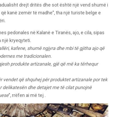
adualisht drejt dritës dhe sot është një vend shumë i
ë që kanë zemër të madhe”, tha një turiste belge e
ri.
es pedonales në Kalanë e Tiranës, ajo, e cila, sipas
 një kryeqyteti.
allëri, kafene, shumë ngjyra dhe mbi të gjitha ajo që
dernes me tradicionalen.
jesh produkte artizanale, gjë që më ka tërhequr
ër vendet që shquhej për produktet artizanale por tek
r delikatesën dhe detajet me të cilat punojnë
uese
”, rrëfen ai më tej .