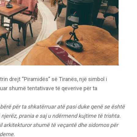
in drejt “Piramidës” së Tiranës, një simbol i
uar shumë tentativave të qeverive për ta
 bërë për ta shkatërruar atë pasi duke qenë se është
 njerëz, prania e saj u ndërmend kujtime të trishta.
stil arkitekturor shumë të veçantë dhe sidomos për
derne.