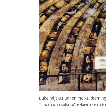
Duke ndjekur udhën me kalldrëm nga 
“Urës së Tabakëve”, ndërtuar në shek