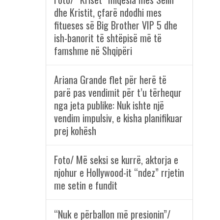
dhe Kristit, çfarë ndodhi mes
fitueses së Big Brother VIP 5 dhe
ish-banorit të shtëpisë më të
famshme në Shqipëri
Ariana Grande flet për herë të
parë pas vendimit për t’u tërhequr
nga jeta publike: Nuk ishte një
vendim impulsiv, e kisha planifikuar
prej kohësh
Foto/ Më seksi se kurrë, aktorja e
njohur e Hollywood-it “ndez” rrjetin
me setin e fundit
“Nuk e përballon më presionin”/