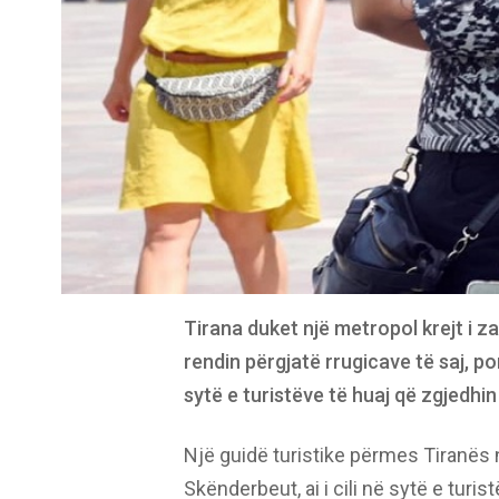
Tirana duket një metropol krejt i z
rendin përgjatë rrugicave të saj, p
sytë e turistëve të huaj që zgjedhin 
Një guidë turistike përmes Tiranës
Skënderbeut, ai i cili në sytë e turi