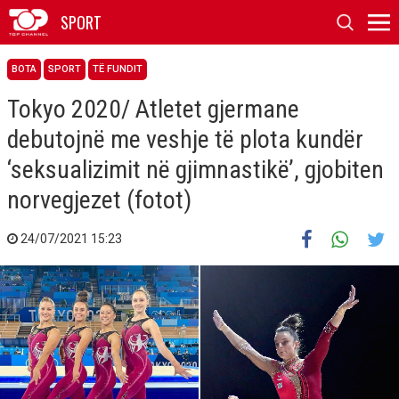
SPORT
BOTA
SPORT
TË FUNDIT
Tokyo 2020/ Atletet gjermane
debutojnë me veshje të plota kundër
‘seksualizimit në gjimnastikë’, gjobiten
norvegjezet (fotot)
24/07/2021 15:23