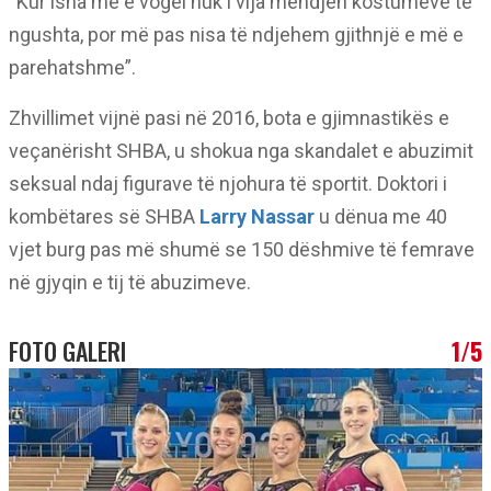
“Kur isha më e vogël nuk i vija mendjen kostumeve të
ngushta, por më pas nisa të ndjehem gjithnjë e më e
parehatshme”.
Zhvillimet vijnë pasi në 2016, bota e gjimnastikës e
veçanërisht SHBA, u shokua nga skandalet e abuzimit
seksual ndaj figurave të njohura të sportit. Doktori i
kombëtares së SHBA
Larry Nassar
u dënua me 40
vjet burg pas më shumë se 150 dëshmive të femrave
në gjyqin e tij të abuzimeve.
FOTO GALERI
1/5