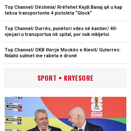
Top Channel/ Dëshmia/ Rrëfehet Kejdi Banaj që u kap
teksa transportonte 4 pistoleta “Glock”
Top Channel/ Durrës, punëtori vdes në kantier/ 40-
vjeçari u transportua në spital, por nuk mbijetoi
Top Channel/ OKB thirrje Moskës e Kievit/ Guterres:
Ndalni sulmet me raketa e dronë
SPORT • KRYESORE