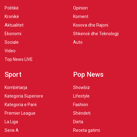
Politikë
Opinion
Kronikë
Koment
Aktualitet
Kosova dhe Rajoni
Ekonomi
Shkencë dhe Teknologji
Sociale
Auto
Video
Top News LIVE
Sport
Pop News
Kombëtarja
Showbiz
Kategoria Superiore
Lifestyle
Kategoria e Parë
Fashion
Premier League
Shëndeti
La Liga
Dieta
Serie A
Receta gatimi