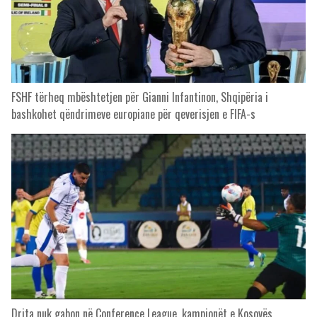
FSHF tërheq mbështetjen për Gianni Infantinon, Shqipëria i
bashkohet qëndrimeve europiane për qeverisjen e FIFA-s
Drita nuk gabon në Conference League, kampionët e Kosovës