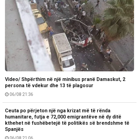
Video/ Shpërthim në një minibus pranë Damaskut, 2
persona të vdekur dhe 13 të plagosur
06/08 21:36
Ceuta po përjeton një nga krizat më të rënda
humanitare, futja e 72,000 emigrantëve në dy ditë
kthehet në fushëbetejë të politikës së brendshme të
Spanjës
06/08 21:06