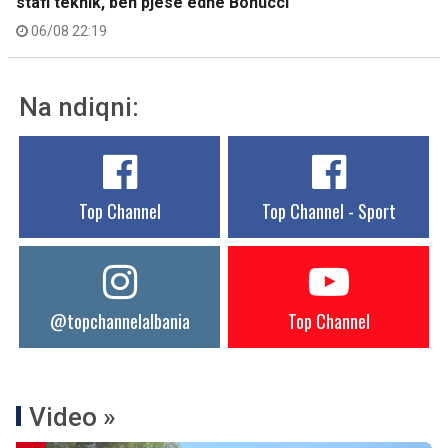
stafi teknik, bën pjesë edhe Bonucci
06/08 22:19
Na ndiqni:
Top Channel
Top Channel - Sport
@topchannelalbania
Top Channel
Video »