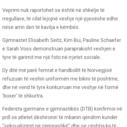
Veprimi nuk raportohet se është në shkelje të
rregullave, të cilat lejojnë veshje një-pjesëshe edhe
nëse arrin deri të kavilja e këmbës.
Gjimnastet Elisabeth Seitz, Kim Bui, Pauline Schaefer
e Sarah Voss demonstruan paraprakisht veshjen e
tyre të garimit me një foto në rrjetet sociale.
Dy ditë më parë femrat e handbollit të Norvegjisë
refuzuan të veshin uniformën me bikini të poshtme,
dhe në vend të tyre konkurruan me veshje në formë
‘boxer’ të shkurtra.
Federeta gjermane e gjimnastikës (DTB) konfirmoi në
prill se atletet dëshironin të mbanin qëndrim kundër
“seksualizimit në gjimnastikë” dhe se çështja ka të