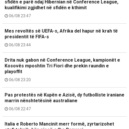
sfidën e parë ndaj Hibernian në Conference League,
kualifikimi zgjidhet në sfidën e kthimit
06/08 23:47
Mes revoltës së UEFA-s, Afrika del hapur në krah të
presidentit të FIFA-s
06/08 23:44
Drita nuk gabon në Conference League, kampionët e
Kosovës mposhtin Tri Fiori dhe prekin raundin e
playoffit
06/08 23:20
Pas protestës në Kupën e Azisë, dy futbolliste iraniane
marrin nënshtetësinë australiane
06/08 22:47
Italia e Roberto Mancinit merr formë, zyrtarizohet