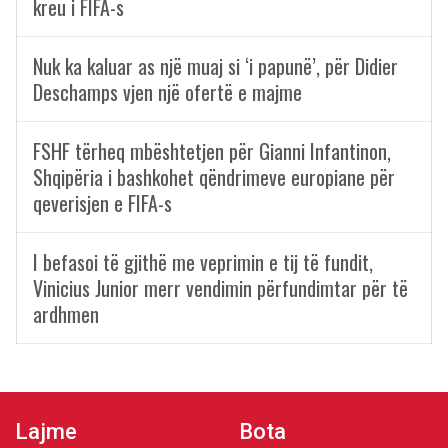
kreu i FIFA-s
Nuk ka kaluar as një muaj si ‘i papunë’, për Didier
Deschamps vjen një ofertë e majme
FSHF tërheq mbështetjen për Gianni Infantinon,
Shqipëria i bashkohet qëndrimeve europiane për
qeverisjen e FIFA-s
I befasoi të gjithë me veprimin e tij të fundit,
Vinicius Junior merr vendimin përfundimtar për të
ardhmen
Lajme
Bota