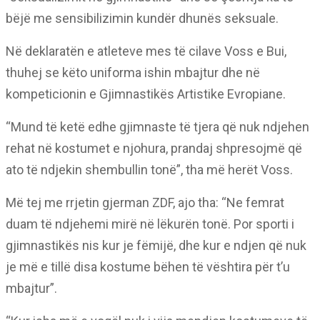
bëjë me sensibilizimin kundër dhunës seksuale.
Në deklaratën e atleteve mes të cilave Voss e Bui,
thuhej se këto uniforma ishin mbajtur dhe në
kompeticionin e Gjimnastikës Artistike Evropiane.
“Mund të ketë edhe gjimnaste të tjera që nuk ndjehen
rehat në kostumet e njohura, prandaj shpresojmë që
ato të ndjekin shembullin tonë”, tha më herët Voss.
Më tej me rrjetin gjerman ZDF, ajo tha: “Ne femrat
duam të ndjehemi mirë në lëkurën tonë. Por sporti i
gjimnastikës nis kur je fëmijë, dhe kur e ndjen që nuk
je më e tillë disa kostume bëhen të vështira për t’u
mbajtur”.