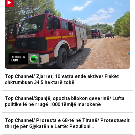
Top Channel/ Zjarret, 10 vatra ende aktive/ Flakët
shkrumbuan 34.5 hektarë tokë
Top Channel/Spanjë, opozita bllokon qeverinë/ Lufta
politike lë në rrugë 1000 fëmijë marokenë
Top Channel/ Protesta e 68-të në Tiranë/ Protestuesit
thirrje për Gjykatën e Lartë: Pezulloni…