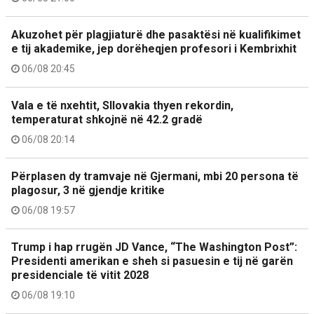
Akuzohet për plagjiaturë dhe pasaktësi në kualifikimet
e tij akademike, jep dorëheqjen profesori i Kembrixhit
06/08 20:45
Vala e të nxehtit, Sllovakia thyen rekordin,
temperaturat shkojnë në 42.2 gradë
06/08 20:14
Përplasen dy tramvaje në Gjermani, mbi 20 persona të
plagosur, 3 në gjendje kritike
06/08 19:57
Trump i hap rrugën JD Vance, “The Washington Post”:
Presidenti amerikan e sheh si pasuesin e tij në garën
presidenciale të vitit 2028
06/08 19:10