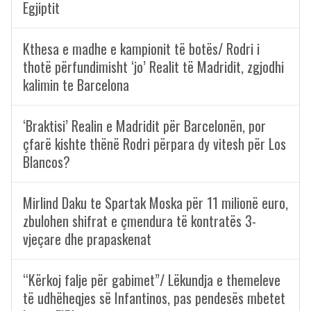
Egjiptit
Kthesa e madhe e kampionit të botës/ Rodri i
thotë përfundimisht ‘jo’ Realit të Madridit, zgjodhi
kalimin te Barcelona
‘Braktisi’ Realin e Madridit për Barcelonën, por
çfarë kishte thënë Rodri përpara dy vitesh për Los
Blancos?
Mirlind Daku te Spartak Moska për 11 milionë euro,
zbulohen shifrat e çmendura të kontratës 3-
vjeçare dhe prapaskenat
“Kërkoj falje për gabimet”/ Lëkundja e themeleve
të udhëheqjes së Infantinos, pas pendesës mbetet