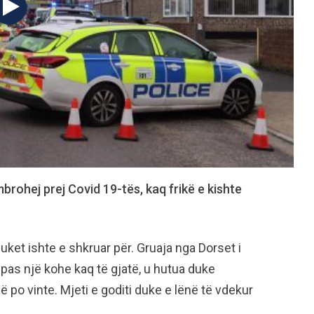
mbrohej prej Covid 19-tës, kaq frikë e kishte
uket ishte e shkruar për. Gruaja nga Dorset i
 pas një kohe kaq të gjatë, u hutua duke
po vinte. Mjeti e goditi duke e lënë të vdekur