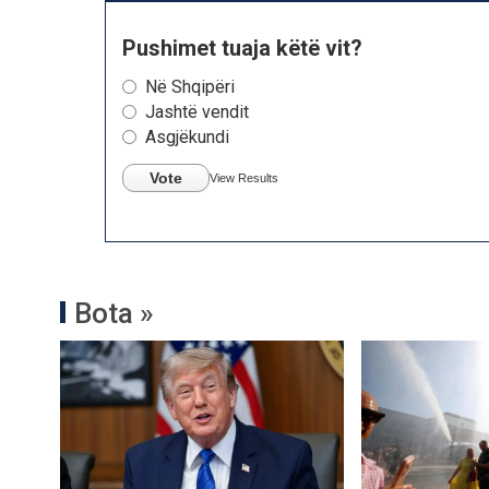
Pushimet tuaja këtë vit?
Në Shqipëri
Jashtë vendit
Asgjëkundi
Vote
View Results
Bota »