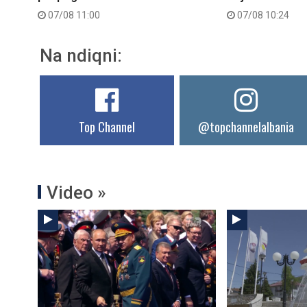
07/08 11:00
07/08 10:24
Na ndiqni:
Top Channel
@topchannelalbania
Video »