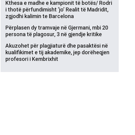
Kthesa e madhe e kampionit të botës/ Rodri
i thotë përfundimisht ‘jo’ Realit të Madridit,
zgjodhi kalimin te Barcelona
Përplasen dy tramvaje në Gjermani, mbi 20
persona të plagosur, 3 në gjendje kritike
Akuzohet për plagjiaturë dhe pasaktësi në
kualifikimet e tij akademike, jep dorëheqjen
profesori i Kembrixhit