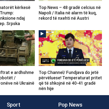
atorët kërkesë
Top News – 48 gradë celcius në
 Trump:
Napoli / Italia në alarm të kuq,
anksione ndaj
rekord të nxehti në Austri
ep. Srpska
ftrat e ardhshme
Top Channel/ Fundjava do jetë
obotët /
përvëluese! Temperaturat pritet
ronëve në Ukrainë
që të shkojnë në 40-41 gradë
nën hije
Sport
Pop News