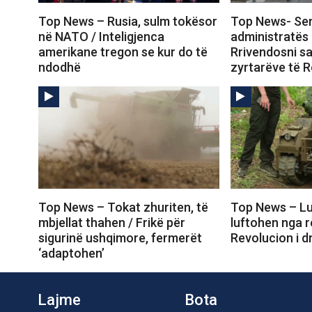
Top News – Rusia, sulm tokësor
Top News- Sen
në NATO / Inteligjenca
administratës
amerikane tregon se kur do të
Rrivendosni s
ndodhë
zyrtarëve të R
Top News – Tokat zhuriten, të
Top News – Lu
mbjellat thahen / Frikë për
luftohen nga r
sigurinë ushqimore, fermerët
Revolucion i d
‘adaptohen’
Lajme
Bota