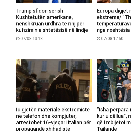
Trump sfidon sërish
Europa digjet
Kushtetutën amerikane,
ekstreme/ “Th
nënshkruan urdhra të rinj për
temperaturave,
kufizimin e shtetësisë në lindje
nga nxehtësia
07/08 13:18
07/08 12:50
Iu gjetën materiale ekstremiste
“Isha përpara
në telefon dhe kompjuter,
kur u qëllua”, 
arrestohet 16-vjeçari italian për
që i mbijetoi 
propagandë xhihadiste
Tajlandë