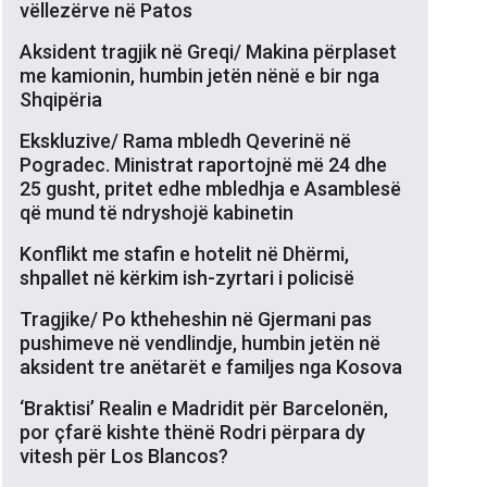
vëllezërve në Patos
Aksident tragjik në Greqi/ Makina përplaset
me kamionin, humbin jetën nënë e bir nga
Shqipëria
Ekskluzive/ Rama mbledh Qeverinë në
Pogradec. Ministrat raportojnë më 24 dhe
25 gusht, pritet edhe mbledhja e Asamblesë
që mund të ndryshojë kabinetin
Konflikt me stafin e hotelit në Dhërmi,
shpallet në kërkim ish-zyrtari i policisë
Tragjike/ Po ktheheshin në Gjermani pas
pushimeve në vendlindje, humbin jetën në
aksident tre anëtarët e familjes nga Kosova
‘Braktisi’ Realin e Madridit për Barcelonën,
por çfarë kishte thënë Rodri përpara dy
vitesh për Los Blancos?