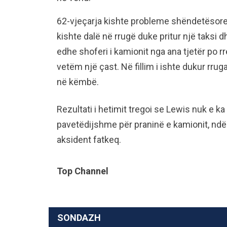
62-vjeçarja kishte probleme shëndetësore,
kishte dalë në rrugë duke pritur një taks
edhe shoferi i kamionit nga ana tjetër po rr
vetëm një çast. Në fillim i ishte dukur rru
në këmbë.
Rezultati i hetimit tregoi se Lewis nuk e k
pavetëdijshme për praninë e kamionit, ndër
aksident fatkeq.
Top Channel
SONDAZH