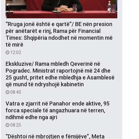
“Rruga jonë është e qartë”/ BE nën presion
për anëtarët e rinj, Rama për Financial
Times: Shqipëria ndodhet në momentin më
të mirë
12:02
Ekskluzive/ Rama mbledh Qeverinë në
Pogradec. Ministrat raportojnë më 24 dhe
25 gusht, pritet edhe mbledhja e Asamblesë
që mund të ndryshojë kabinetin
08:40
Vatra e zjarrit në Panahor ende aktive, 95
forca speciale të angazhuara në terren,
ndihmë edhe nga ajri
08:25
“Dështoi në mbrojtjen e fëmijëve”, Meta