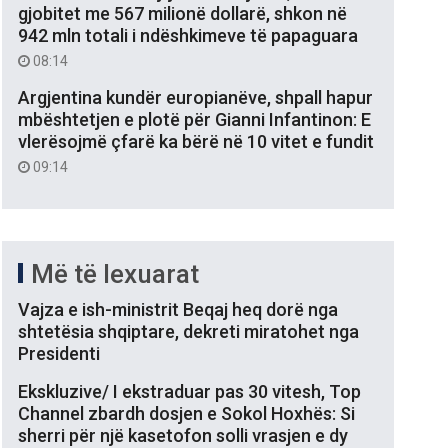
gjobitet me 567 milionë dollarë, shkon në
942 mln totali i ndëshkimeve të papaguara
08:14
Argjentina kundër europianëve, shpall hapur
mbështetjen e plotë për Gianni Infantinon: E
vlerësojmë çfarë ka bërë në 10 vitet e fundit
09:14
Më të lexuarat
Vajza e ish-ministrit Beqaj heq dorë nga
shtetësia shqiptare, dekreti miratohet nga
Presidenti
Ekskluzive/ I ekstraduar pas 30 vitesh, Top
Channel zbardh dosjen e Sokol Hoxhës: Si
sherri për një kasetofon solli vrasjen e dy