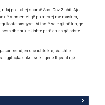
 ndaj po i ruhej shumë Sars Cov 2-shit. Ajo
i dhe në momentet që po merrej me maskën,
egullonte pasqyrat. Ai thotë se e gjithë kjo, qe
ga bosh dhe nuk e kishte parë gruan që priste
a pasur mendjen dhe ishte krejtësisht e
sa gjithçka duket se ka qenë thjesht një