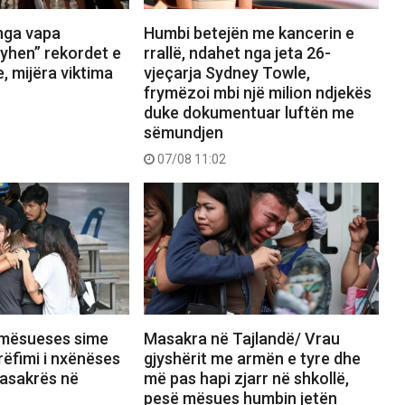
 nga vapa
Humbi betejën me kancerin e
yhen” rekordet e
rrallë, ndahet nga jeta 26-
 mijëra viktima
vjeçarja Sydney Towle,
frymëzoi mbi një milion ndjekës
duke dokumentuar luftën me
sëmundjen
07/08 11:02
 mësueses sime
Masakra në Tajlandë/ Vrau
rrëfimi i nxënëses
gjyshërit me armën e tyre dhe
masakrës në
më pas hapi zjarr në shkollë,
pesë mësues humbin jetën