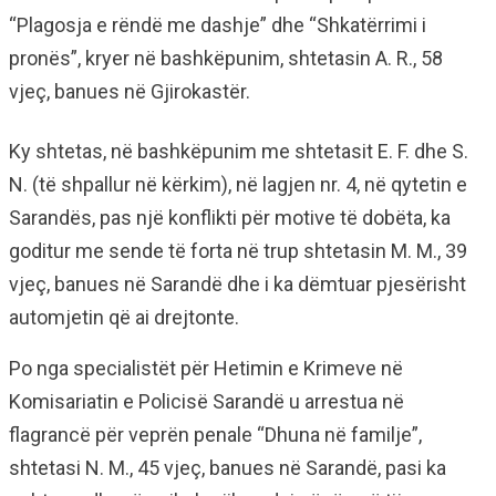
“Plagosja e rëndë me dashje” dhe “Shkatërrimi i
pronës”, kryer në bashkëpunim, shtetasin A. R., 58
vjeç, banues në Gjirokastër.
Ky shtetas, në bashkëpunim me shtetasit E. F. dhe S.
N. (të shpallur në kërkim), në lagjen nr. 4, në qytetin e
Sarandës, pas një konflikti për motive të dobëta, ka
goditur me sende të forta në trup shtetasin M. M., 39
vjeç, banues në Sarandë dhe i ka dëmtuar pjesërisht
automjetin që ai drejtonte.
Po nga specialistët për Hetimin e Krimeve në
Komisariatin e Policisë Sarandë u arrestua në
flagrancë për veprën penale “Dhuna në familje”,
shtetasi N. M., 45 vjeç, banues në Sarandë, pasi ka