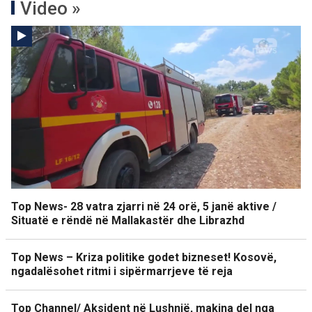
Video »
Top News- 28 vatra zjarri në 24 orë, 5 janë aktive /
Situatë e rëndë në Mallakastër dhe Librazhd
Top News – Kriza politike godet bizneset! Kosovë,
ngadalësohet ritmi i sipërmarrjeve të reja
Top Channel/ Aksident në Lushnjë, makina del nga