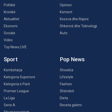
Politikë
Opinion
Kronikë
Koment
Aktualitet
Kosova dhe Rajoni
Ekonomi
Shkencë dhe Teknologji
Sociale
Auto
Video
Top News LIVE
Sport
Pop News
Kombëtarja
Showbiz
Kategoria Superiore
Lifestyle
Kategoria e Parë
Fashion
Premier League
Shëndeti
La Liga
Dieta
Serie A
Receta gatimi