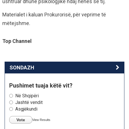
ushtruar dhunë psikologjike ndaj nënës së tij.
Materialet i kaluan Prokurorisë, për veprime të
mëtejshme.
Top Channel
SONDAZH
Pushimet tuaja këtë vit?
Në Shqipëri
Jashtë vendit
Asgjëkundi
Vote
View Results