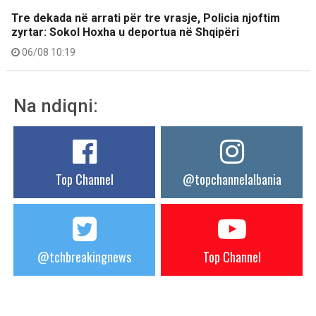
Tre dekada në arrati për tre vrasje, Policia njoftim
zyrtar: Sokol Hoxha u deportua në Shqipëri
06/08 10:19
Na ndiqni:
Top Channel
@topchannelalbania
@tchbreakingnews
Top Channel