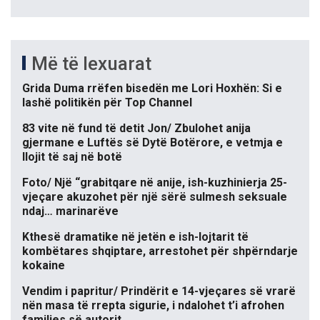
Më të lexuarat
Grida Duma rrëfen bisedën me Lori Hoxhën: Si e
lashë politikën për Top Channel
83 vite në fund të detit Jon/ Zbulohet anija
gjermane e Luftës së Dytë Botërore, e vetmja e
llojit të saj në botë
Foto/ Një “grabitqare në anije, ish-kuzhinierja 25-
vjeçare akuzohet për një sërë sulmesh seksuale
ndaj… marinarëve
Kthesë dramatike në jetën e ish-lojtarit të
kombëtares shqiptare, arrestohet për shpërndarje
kokaine
Vendim i papritur/ Prindërit e 14-vjeçares së vrarë
nën masa të rrepta sigurie, i ndalohet t’i afrohen
familjes së autorit