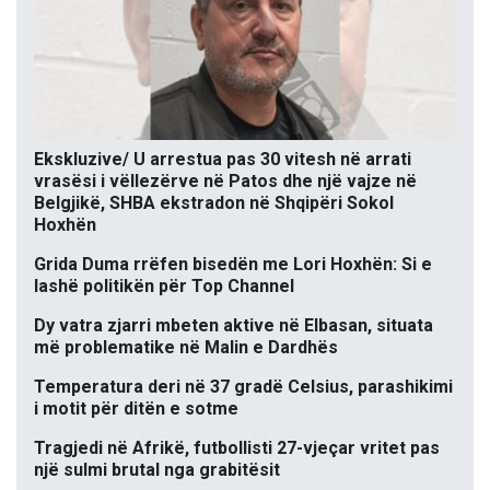
Ekskluzive/ U arrestua pas 30 vitesh në arrati
vrasësi i vëllezërve në Patos dhe një vajze në
Belgjikë, SHBA ekstradon në Shqipëri Sokol
Hoxhën
Grida Duma rrëfen bisedën me Lori Hoxhën: Si e
lashë politikën për Top Channel
Dy vatra zjarri mbeten aktive në Elbasan, situata
më problematike në Malin e Dardhës
Temperatura deri në 37 gradë Celsius, parashikimi
i motit për ditën e sotme
Tragjedi në Afrikë, futbollisti 27-vjeçar vritet pas
një sulmi brutal nga grabitësit