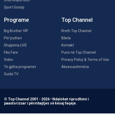
Shumësportësh
Sport Gossip
Programe
Top Channel
Big Brother VIP
Rreth Top Channel
Për’puthen
Bileta
Shqipëria LIVE
Kontakt
Fiks Fare
Puno në Top Channel
Video
Privacy Policy & Terms of Use
Të gjitha programet
Aksesueshmëria
Guida TV
© Top Channel 2001 - 2026 • Ndalohet riprodhimi i
paautorizuar i përmbajtjes së kësaj faqeje.