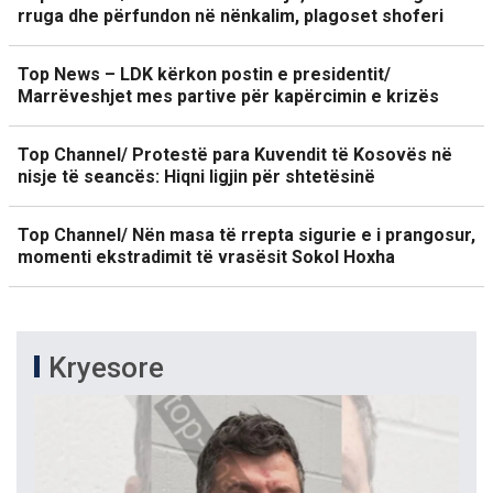
rruga dhe përfundon në nënkalim, plagoset shoferi
Top News – LDK kërkon postin e presidentit/
Marrëveshjet mes partive për kapërcimin e krizës
Top Channel/ Protestë para Kuvendit të Kosovës në
nisje të seancës: Hiqni ligjin për shtetësinë
Top Channel/ Nën masa të rrepta sigurie e i prangosur,
momenti ekstradimit të vrasësit Sokol Hoxha
Kryesore