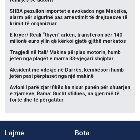
SHBA pezullon importet e avokados nga Meksika,
alarm për sigurinë pas arrestimit të drejtuesve të
krimit të organizuar
E kryer/ Reali “thyen” arkën, transferon për 140
milionë euro yllin që kërkoi gjatë gjithë merkatos
Tragjedi në Itali/ Makina përplas motorin, humb
jetën nga plagët e marra 33-vjeçari shqiptar
Aksident me vdekje në Durrës, këmbësori humb
jetën pasi përplaset nga një makinë
Avioni i parë zjarrfikës ka nisur punën për shuarjen
e zjarreve, Rama: Gusht sfidues, na gjen më të
fortë dhe të përgatitur
Lajme
Bota