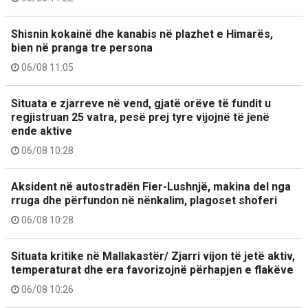
Shisnin kokainë dhe kanabis në plazhet e Himarës,
bien në pranga tre persona
06/08 11:05
Situata e zjarreve në vend, gjatë orëve të fundit u
regjistruan 25 vatra, pesë prej tyre vijojnë të jenë
ende aktive
06/08 10:28
Aksident në autostradën Fier-Lushnjë, makina del nga
rruga dhe përfundon në nënkalim, plagoset shoferi
06/08 10:28
Situata kritike në Mallakastër/ Zjarri vijon të jetë aktiv,
temperaturat dhe era favorizojnë përhapjen e flakëve
06/08 10:26