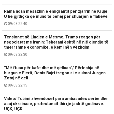
Rama ndan mesazhin e emigrantit për zjarrin në Krujë:
U bë gjithçka që mund të bëhej për shuarjen e flakëve
09/08 22:40
Tensionet në Lindjen e Mesme, Trump reagon për
negociatat me Iranin: Teherani është në një gjendje të
tmerrshme ekonomike, e kemi nën vëzhgim
09/08 22:30
“Më ftuan për kafe dhe më qëlluan”/ Përleshja në
burgun e Fierit, Denis Bajri tregon si e sulmoi Jurgen
Zotaj në qeli
09/08 22:15
Video/ Tubimi zhvendoset para ambasadës serbe dhe
asaj ukrainase, protestuesit thirrje jashtë godinave:
UÇK, UÇK