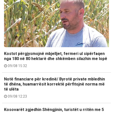
Kostot përgjysmojnë mbjelljet, fermeri ul sipërfaqen
nga 180 në 80 hektarë dhe shkëmben silazhin me lopë
09/08 15:32
Notë financiare për kredinë/ Byrotë private mbledhin
të dhëna, huamarrësit korrektë përfitojnë norma më
të ulëta
09/08 12:23
Kosovarët zgjedhin Shëngjinin, turistët u rritën me 5