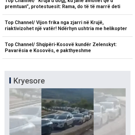
Top Channel/ “Kruja u dogj, ku janë avionët që u
premtuan”, protestuesit: Rama, do të të marrë deti
Top Channel/ Vijon frika nga zjarri në Krujë,
riaktivizohet një vatër! Ndërhyn ushtria me helikopter
Top Channel/ Shqipëri-Kosovë kundër Zelenskyt:
Pavarësia e Kosovës, e pakthyeshme
Kryesore