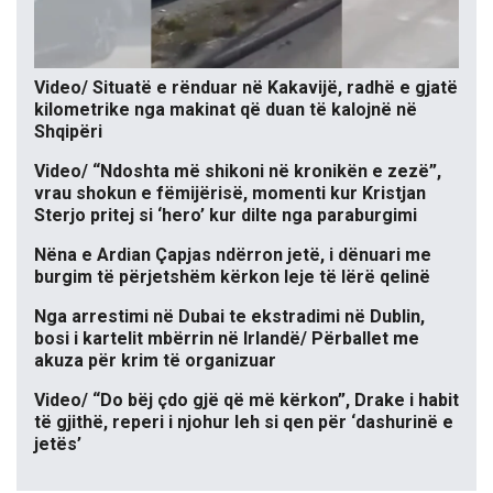
Video/ Situatë e rënduar në Kakavijë, radhë e gjatë
kilometrike nga makinat që duan të kalojnë në
Shqipëri
Video/ “Ndoshta më shikoni në kronikën e zezë”,
vrau shokun e fëmijërisë, momenti kur Kristjan
Sterjo pritej si ‘hero’ kur dilte nga paraburgimi
Nëna e Ardian Çapjas ndërron jetë, i dënuari me
burgim të përjetshëm kërkon leje të lërë qelinë
Nga arrestimi në Dubai te ekstradimi në Dublin,
bosi i kartelit mbërrin në Irlandë/ Përballet me
akuza për krim të organizuar
Video/ “Do bëj çdo gjë që më kërkon”, Drake i habit
të gjithë, reperi i njohur leh si qen për ‘dashurinë e
jetës’