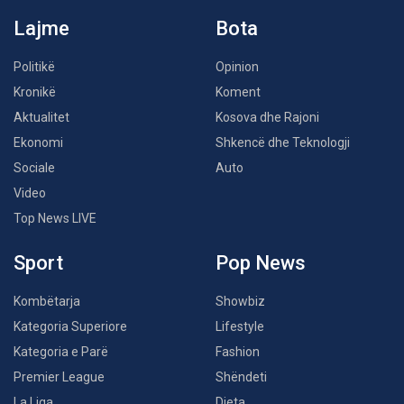
Lajme
Bota
Politikë
Opinion
Kronikë
Koment
Aktualitet
Kosova dhe Rajoni
Ekonomi
Shkencë dhe Teknologji
Sociale
Auto
Video
Top News LIVE
Sport
Pop News
Kombëtarja
Showbiz
Kategoria Superiore
Lifestyle
Kategoria e Parë
Fashion
Premier League
Shëndeti
La Liga
Dieta