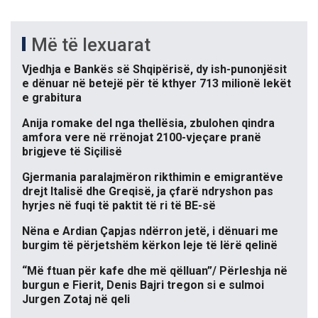
Më të lexuarat
Vjedhja e Bankës së Shqipërisë, dy ish-punonjësit
e dënuar në betejë për të kthyer 713 milionë lekët
e grabitura
Anija romake del nga thellësia, zbulohen qindra
amfora vere në rrënojat 2100-vjeçare pranë
brigjeve të Siçilisë
Gjermania paralajmëron rikthimin e emigrantëve
drejt Italisë dhe Greqisë, ja çfarë ndryshon pas
hyrjes në fuqi të paktit të ri të BE-së
Nëna e Ardian Çapjas ndërron jetë, i dënuari me
burgim të përjetshëm kërkon leje të lërë qelinë
“Më ftuan për kafe dhe më qëlluan”/ Përleshja në
burgun e Fierit, Denis Bajri tregon si e sulmoi
Jurgen Zotaj në qeli