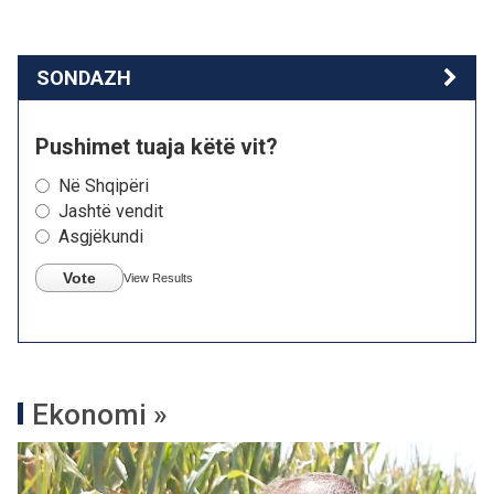
SONDAZH
Pushimet tuaja këtë vit?
Në Shqipëri
Jashtë vendit
Asgjëkundi
Vote
View Results
Ekonomi »