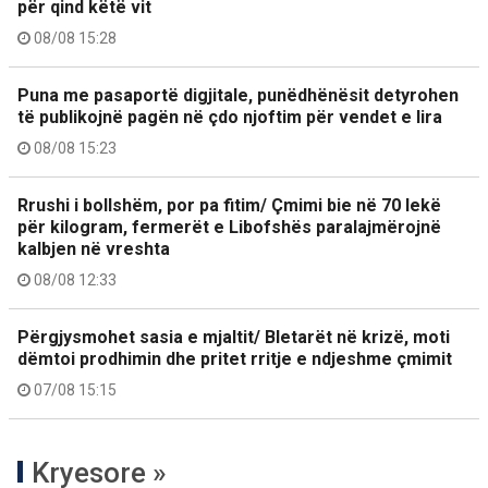
për qind këtë vit
08/08 15:28
Puna me pasaportë digjitale, punëdhënësit detyrohen
të publikojnë pagën në çdo njoftim për vendet e lira
08/08 15:23
Rrushi i bollshëm, por pa fitim/ Çmimi bie në 70 lekë
për kilogram, fermerët e Libofshës paralajmërojnë
kalbjen në vreshta
08/08 12:33
Përgjysmohet sasia e mjaltit/ Bletarët në krizë, moti
dëmtoi prodhimin dhe pritet rritje e ndjeshme çmimit
07/08 15:15
Kryesore »