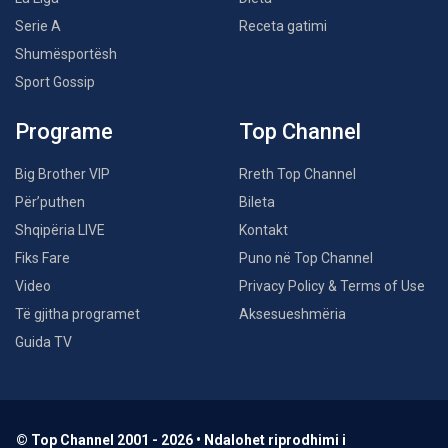
Serie A
Receta gatimi
Shumësportësh
Sport Gossip
Programe
Top Channel
Big Brother VIP
Rreth Top Channel
Për’puthen
Bileta
Shqipëria LIVE
Kontakt
Fiks Fare
Puno në Top Channel
Video
Privacy Policy & Terms of Use
Të gjitha programet
Aksesueshmëria
Guida TV
© Top Channel 2001 - 2026 • Ndalohet riprodhimi i