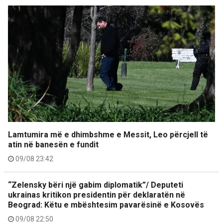
Lamtumira më e dhimbshme e Messit, Leo përcjell të
atin në banesën e fundit
09/08 23:42
“Zelensky bëri një gabim diplomatik”/ Deputeti
ukrainas kritikon presidentin për deklaratën në
Beograd: Këtu e mbështesim pavarësinë e Kosovës
09/08 22:50