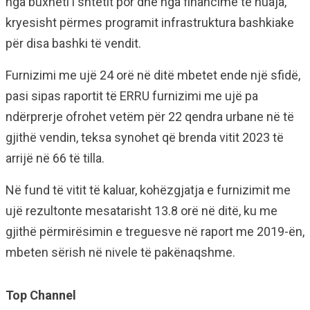
nga buxheti i shtetit por dhe nga financime të huaja,
kryesisht përmes programit infrastruktura bashkiake
për disa bashki të vendit.
Furnizimi me ujë 24 orë në ditë mbetet ende një sfidë,
pasi sipas raportit të ERRU furnizimi me ujë pa
ndërprerje ofrohet vetëm për 22 qendra urbane në të
gjithë vendin, teksa synohet që brenda vitit 2023 të
arrijë në 66 të tilla.
Në fund të vitit të kaluar, kohëzgjatja e furnizimit me
ujë rezultonte mesatarisht 13.8 orë në ditë, ku me
gjithë përmirësimin e treguesve në raport me 2019-ën,
mbeten sërish në nivele të pakënaqshme.
Top Channel