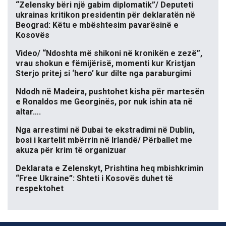
“Zelensky bëri një gabim diplomatik”/ Deputeti
ukrainas kritikon presidentin për deklaratën në
Beograd: Këtu e mbështesim pavarësinë e
Kosovës
Video/ “Ndoshta më shikoni në kronikën e zezë”,
vrau shokun e fëmijërisë, momenti kur Kristjan
Sterjo pritej si ‘hero’ kur dilte nga paraburgimi
Ndodh në Madeira, pushtohet kisha për martesën
e Ronaldos me Georginës, por nuk ishin ata në
altar….
Nga arrestimi në Dubai te ekstradimi në Dublin,
bosi i kartelit mbërrin në Irlandë/ Përballet me
akuza për krim të organizuar
Deklarata e Zelenskyt, Prishtina heq mbishkrimin
“Free Ukraine”: Shteti i Kosovës duhet të
respektohet