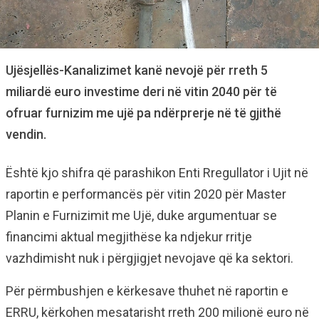
Ujësjellës-Kanalizimet kanë nevojë për rreth 5
miliardë euro investime deri në vitin 2040 për të
ofruar furnizim me ujë pa ndërprerje në të gjithë
vendin.
Është kjo shifra që parashikon Enti Rregullator i Ujit në
raportin e performancës për vitin 2020 për Master
Planin e Furnizimit me Ujë, duke argumentuar se
financimi aktual megjithëse ka ndjekur rritje
vazhdimisht nuk i përgjigjet nevojave që ka sektori.
Për përmbushjen e kërkesave thuhet në raportin e
ERRU, kërkohen mesatarisht rreth 200 milionë euro në