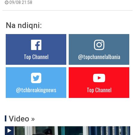
09/08 21:58
Na ndiqni:
Top Channel
@topchannelalbania
@tchbreakingnews
Top Channel
Video »