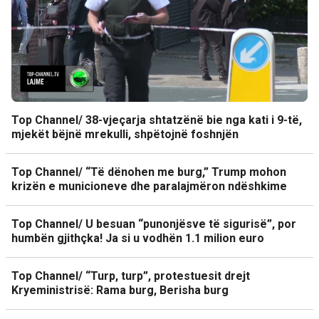
Top Channel/ 38-vjeçarja shtatzënë bie nga kati i 9-të,
mjekët bëjnë mrekulli, shpëtojnë foshnjën
Top Channel/ “Të dënohen me burg,” Trump mohon
krizën e municioneve dhe paralajmëron ndëshkime
Top Channel/ U besuan “punonjësve të sigurisë”, por
humbën gjithçka! Ja si u vodhën 1.1 milion euro
Top Channel/ “Turp, turp”, protestuesit drejt
Kryeministrisë: Rama burg, Berisha burg