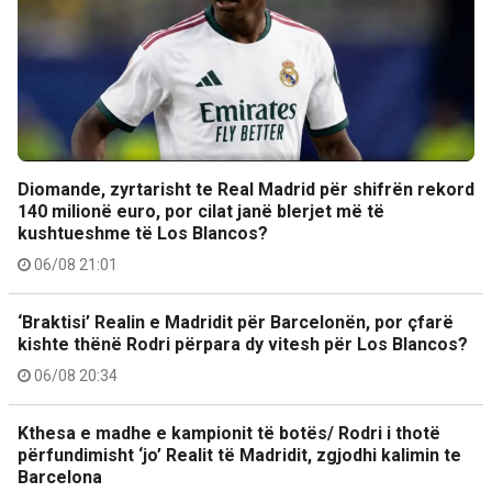
Diomande, zyrtarisht te Real Madrid për shifrën rekord
140 milionë euro, por cilat janë blerjet më të
kushtueshme të Los Blancos?
06/08 21:01
‘Braktisi’ Realin e Madridit për Barcelonën, por çfarë
kishte thënë Rodri përpara dy vitesh për Los Blancos?
06/08 20:34
Kthesa e madhe e kampionit të botës/ Rodri i thotë
përfundimisht ‘jo’ Realit të Madridit, zgjodhi kalimin te
Barcelona