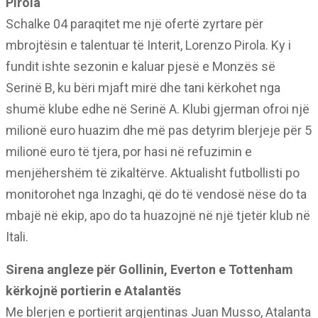
Pirola
Schalke 04 paraqitet me një ofertë zyrtare për
mbrojtësin e talentuar të Interit, Lorenzo Pirola. Ky i
fundit ishte sezonin e kaluar pjesë e Monzës së
Serinë B, ku bëri mjaft mirë dhe tani kërkohet nga
shumë klube edhe në Serinë A. Klubi gjerman ofroi një
milionë euro huazim dhe më pas detyrim blerjeje për 5
milionë euro të tjera, por hasi në refuzimin e
menjëhershëm të zikaltërve. Aktualisht futbollisti po
monitorohet nga Inzaghi, që do të vendosë nëse do ta
mbajë në ekip, apo do ta huazojnë në një tjetër klub në
Itali.
Sirena angleze për Gollinin, Everton e Tottenham
kërkojnë portierin e Atalantës
Me blerjen e portierit argjentinas Juan Musso, Atalanta