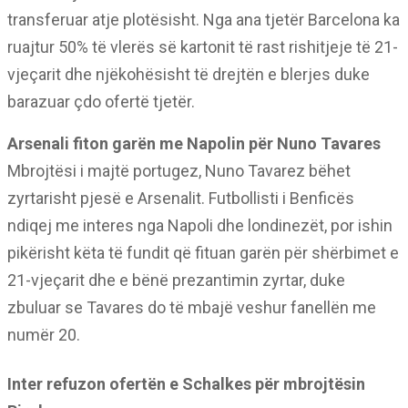
transferuar atje plotësisht. Nga ana tjetër Barcelona ka
ruajtur 50% të vlerës së kartonit të rast rishitjeje të 21-
vjeçarit dhe njëkohësisht të drejtën e blerjes duke
barazuar çdo ofertë tjetër.
Arsenali fiton garën me Napolin për Nuno Tavares
Mbrojtësi i majtë portugez, Nuno Tavarez bëhet
zyrtarisht pjesë e Arsenalit. Futbollisti i Benficës
ndiqej me interes nga Napoli dhe londinezët, por ishin
pikërisht këta të fundit që fituan garën për shërbimet e
21-vjeçarit dhe e bënë prezantimin zyrtar, duke
zbuluar se Tavares do të mbajë veshur fanellën me
numër 20.
Inter refuzon ofertën e Schalkes për mbrojtësin