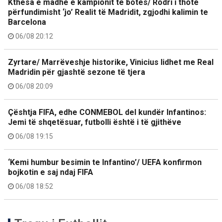
Kthesa e madhe e kampionit të botës/ Rodri i thotë
përfundimisht ‘jo’ Realit të Madridit, zgjodhi kalimin te
Barcelona
06/08 20:12
Zyrtare/ Marrëveshje historike, Vinicius lidhet me Real
Madridin për gjashtë sezone të tjera
06/08 20:09
Çështja FIFA, edhe CONMEBOL del kundër Infantinos:
Jemi të shqetësuar, futbolli është i të gjithëve
06/08 19:15
‘Kemi humbur besimin te Infantino’/ UEFA konfirmon
bojkotin e saj ndaj FIFA
06/08 18:52