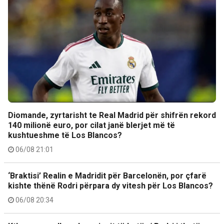
Diomande, zyrtarisht te Real Madrid për shifrën rekord
140 milionë euro, por cilat janë blerjet më të
kushtueshme të Los Blancos?
06/08 21:01
‘Braktisi’ Realin e Madridit për Barcelonën, por çfarë
kishte thënë Rodri përpara dy vitesh për Los Blancos?
06/08 20:34