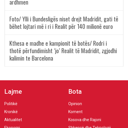
ardhmen
Foto/ Ylli i Bundesligës niset drejt Madridit, gati të
bëhet lojtari më i ri i Realit për 140 milionë euro
Kthesa e madhe e kampionit të botës/ Rodri i
thotë përfundimisht ‘jo’ Realit të Madridit, zgjodhi
kalimin te Barcelona
Lajme
Bota
Politikë
Opinion
Kronikë
Koment
Aktualitet
Kosova dhe Rajoni
Ekonomi
Shkencë dhe Teknologji