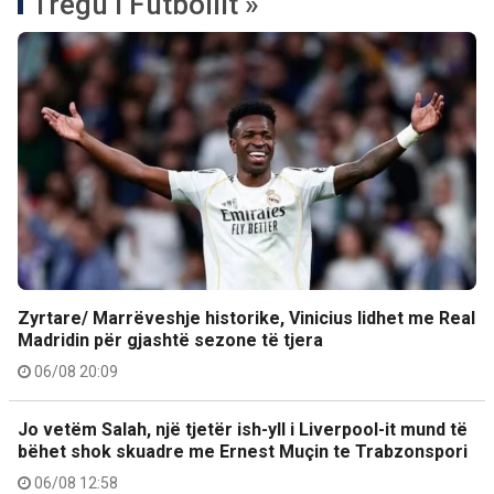
Tregu i Futbollit »
Zyrtare/ Marrëveshje historike, Vinicius lidhet me Real
Madridin për gjashtë sezone të tjera
06/08 20:09
Jo vetëm Salah, një tjetër ish-yll i Liverpool-it mund të
bëhet shok skuadre me Ernest Muçin te Trabzonspori
06/08 12:58