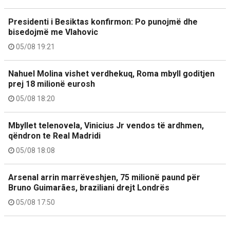
Presidenti i Besiktas konfirmon: Po punojmë dhe
bisedojmë me Vlahovic
05/08 19:21
Nahuel Molina vishet verdhekuq, Roma mbyll goditjen
prej 18 milionë eurosh
05/08 18:20
Mbyllet telenovela, Vinicius Jr vendos të ardhmen,
qëndron te Real Madridi
05/08 18:08
Arsenal arrin marrëveshjen, 75 milionë paund për
Bruno Guimarães, braziliani drejt Londrës
05/08 17:50