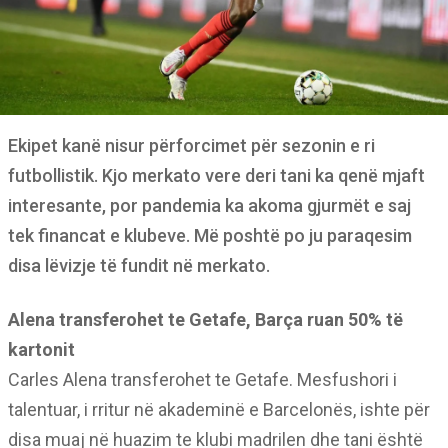
Ekipet kanë nisur përforcimet për sezonin e ri
futbollistik. Kjo merkato vere deri tani ka qenë mjaft
interesante, por pandemia ka akoma gjurmët e saj
tek financat e klubeve. Më poshtë po ju paraqesim
disa lëvizje të fundit në merkato.
Alena transferohet te Getafe, Barça ruan 50% të
kartonit
Carles Alena transferohet te Getafe. Mesfushori i
talentuar, i rritur në akademinë e Barcelonës, ishte për
disa muaj në huazim te klubi madrilen dhe tani është