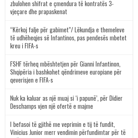
zbulohen shifrat e çmendura të kontratës 3-
vjeçare dhe prapaskenat
“Kërkoj falje për gabimet”/ Lëkundja e themeleve
të udhëheqjes së Infantinos, pas pendesës mbetet
kreu i FIFA-s
FSHF tërheq mbështetjen për Gianni Infantinon,
Shqipëria i bashkohet qëndrimeve europiane për
qeverisjen e FIFA-s
Nuk ka kaluar as një muaj si ‘i papunë’, për Didier
Deschamps vjen një ofertë e majme
I befasoi të gjithë me veprimin e tij të fundit,
Vinicius Junior merr vendimin përfundimtar për të