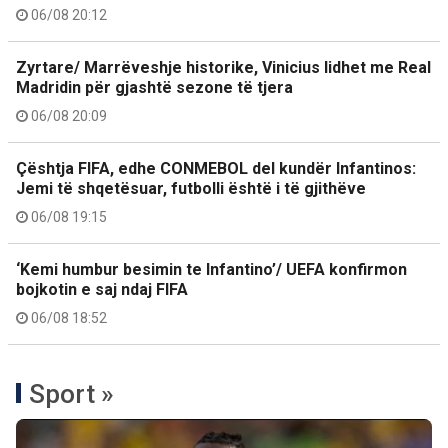
06/08 20:12
Zyrtare/ Marrëveshje historike, Vinicius lidhet me Real
Madridin për gjashtë sezone të tjera
06/08 20:09
Çështja FIFA, edhe CONMEBOL del kundër Infantinos:
Jemi të shqetësuar, futbolli është i të gjithëve
06/08 19:15
‘Kemi humbur besimin te Infantino’/ UEFA konfirmon
bojkotin e saj ndaj FIFA
06/08 18:52
Sport »