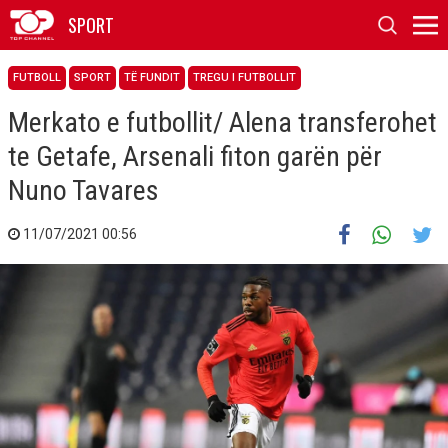
SPORT
FUTBOLL
SPORT
TË FUNDIT
TREGU I FUTBOLLIT
Merkato e futbollit/ Alena transferohet
te Getafe, Arsenali fiton garën për
Nuno Tavares
11/07/2021 00:56