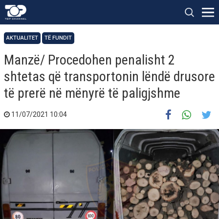
AKTUALITET
TË FUNDIT
Manzë/ Procedohen penalisht 2
shtetas që transportonin lëndë drusore
të prerë në mënyrë të paligjshme
11/07/2021 10:04