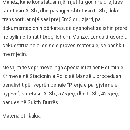
Manëz, kanë konstatuar një mjet furgon me drejtues
shtetasin A. Sh., dhe pasagjer shtetasin L. Sh., duke
transportuar një sasi prej 5m3 dru zjarri, pa
dokumentacionin përkatës, që dyshohet se ishin prerë
në pyllin e fshatit Dreç, Ishëm, Manzë. Lënda drusore u
sekuestrua në cilësinë e provës materiale, së bashku
me mjetin.
Në vijim të veprimeve, nga specialistët për Hetimin e
Krimeve në Stacionin e Policisë Manzë u proceduan
penalisht për veprën penale “Prerja e paligjshme e
pyjeve”, shtetasit A. Sh., 57 vjeç, dhe L. Sh., 42 vjeç,
banues në Sukth, Durrës.
Materialet i kalua