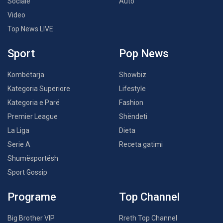
Sociale
Auto
Video
Top News LIVE
Sport
Pop News
Kombëtarja
Showbiz
Kategoria Superiore
Lifestyle
Kategoria e Parë
Fashion
Premier League
Shëndeti
La Liga
Dieta
Serie A
Receta gatimi
Shumësportësh
Sport Gossip
Programe
Top Channel
Big Brother VIP
Rreth Top Channel