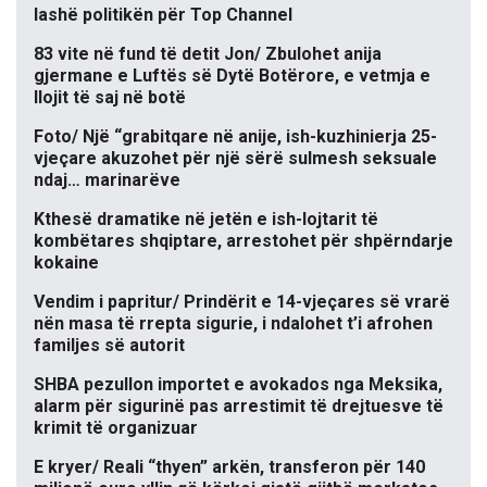
lashë politikën për Top Channel
83 vite në fund të detit Jon/ Zbulohet anija
gjermane e Luftës së Dytë Botërore, e vetmja e
llojit të saj në botë
Foto/ Një “grabitqare në anije, ish-kuzhinierja 25-
vjeçare akuzohet për një sërë sulmesh seksuale
ndaj… marinarëve
Kthesë dramatike në jetën e ish-lojtarit të
kombëtares shqiptare, arrestohet për shpërndarje
kokaine
Vendim i papritur/ Prindërit e 14-vjeçares së vrarë
nën masa të rrepta sigurie, i ndalohet t’i afrohen
familjes së autorit
SHBA pezullon importet e avokados nga Meksika,
alarm për sigurinë pas arrestimit të drejtuesve të
krimit të organizuar
E kryer/ Reali “thyen” arkën, transferon për 140