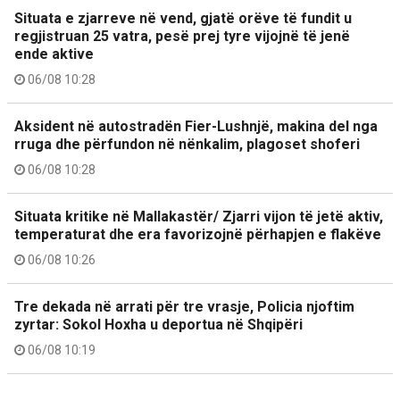
Situata e zjarreve në vend, gjatë orëve të fundit u
regjistruan 25 vatra, pesë prej tyre vijojnë të jenë
ende aktive
06/08 10:28
Aksident në autostradën Fier-Lushnjë, makina del nga
rruga dhe përfundon në nënkalim, plagoset shoferi
06/08 10:28
Situata kritike në Mallakastër/ Zjarri vijon të jetë aktiv,
temperaturat dhe era favorizojnë përhapjen e flakëve
06/08 10:26
Tre dekada në arrati për tre vrasje, Policia njoftim
zyrtar: Sokol Hoxha u deportua në Shqipëri
06/08 10:19