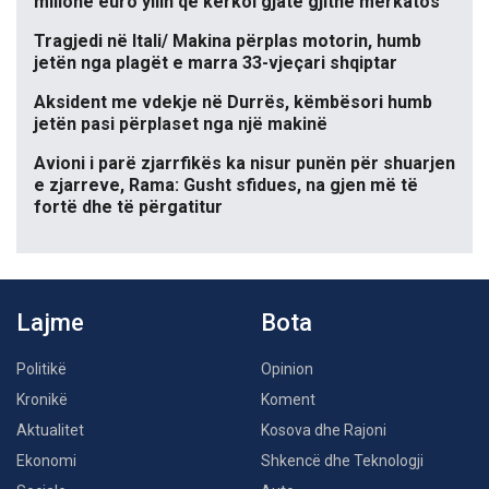
milionë euro yllin që kërkoi gjatë gjithë merkatos
Tragjedi në Itali/ Makina përplas motorin, humb
jetën nga plagët e marra 33-vjeçari shqiptar
Aksident me vdekje në Durrës, këmbësori humb
jetën pasi përplaset nga një makinë
Avioni i parë zjarrfikës ka nisur punën për shuarjen
e zjarreve, Rama: Gusht sfidues, na gjen më të
fortë dhe të përgatitur
Lajme
Bota
Politikë
Opinion
Kronikë
Koment
Aktualitet
Kosova dhe Rajoni
Ekonomi
Shkencë dhe Teknologji