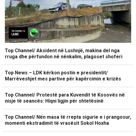
Top Channel/ Aksident në Lushnjë, makina del nga
rruga dhe përfundon në nënkalim, plagoset shoferi
Top News – LDK kërkon postin e presidentit/
Marrëveshjet mes partive për kapërcimin e krizës
Top Channel/ Protestë para Kuvendit të Kosovës në
nisje të seancës: Hiqni ligjin për shtetësinë
Top Channel/ Nën masa të rrepta sigurie e i prangosur,
momenti ekstradimit të vrasësit Sokol Hoxha