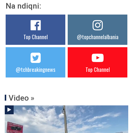
Na ndiqni:
Top Channel
@topchannelalbania
@tchbreakingnews
Top Channel
Video »