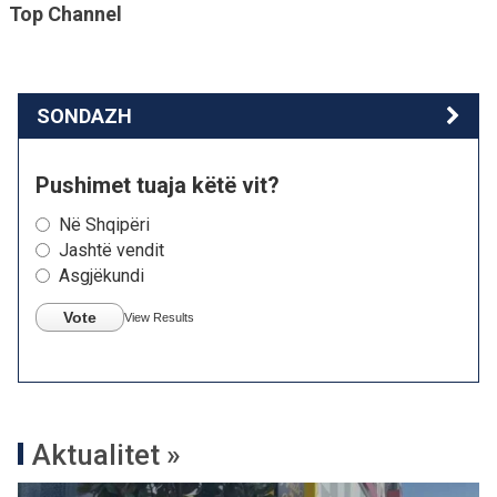
Top Channel
SONDAZH
Pushimet tuaja këtë vit?
Në Shqipëri
Jashtë vendit
Asgjëkundi
Vote
View Results
Aktualitet »