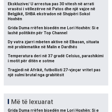
Ekskluzive/ U arrestua pas 30 vitesh në arrati
vrasësi i vëllezërve në Patos dhe një vajze në
Belgjikë, SHBA ekstradon në Shqipëri Sokol
Hoxhën
Grida Duma rrëfen bisedën me Lori Hoxhën: Si e
lashë politikën për Top Channel
Dy vatra zjarri mbeten aktive në Elbasan, situata
më problematike në Malin e Dardhës
Temperatura deri në 37 gradë Celsius, parashikimi
i motit për ditën e sotme
Tragjedi në Afrikë, futbollisti 27-vjeçar vritet pas
një sulmi brutal nga grabitësit
Më të lexuarat
Grida Duma rrëfen bisedën me Lori Hoxhën: Si e