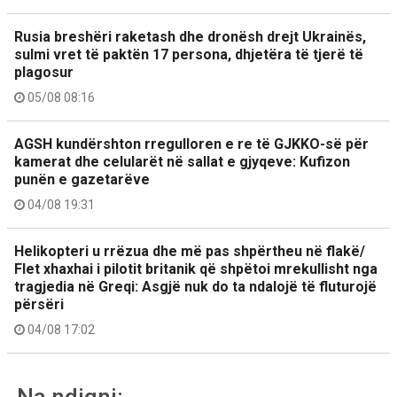
Rusia breshëri raketash dhe dronësh drejt Ukrainës,
sulmi vret të paktën 17 persona, dhjetëra të tjerë të
plagosur
05/08 08:16
AGSH kundërshton rregulloren e re të GJKKO-së për
kamerat dhe celularët në sallat e gjyqeve: Kufizon
punën e gazetarëve
04/08 19:31
Helikopteri u rrëzua dhe më pas shpërtheu në flakë/
Flet xhaxhai i pilotit britanik që shpëtoi mrekullisht nga
tragjedia në Greqi: Asgjë nuk do ta ndalojë të fluturojë
përsëri
04/08 17:02
Na ndiqni: