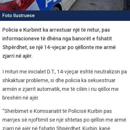
Foto Ilustruese
Policia e Kurbinit ka arrestuar një të mitur, pas
informacioneve të dhëna nga banorët e fshatit
Shpërdhet, se një 14-vjeçar po qëllonte me armë
zjarri në ajër.
I mituri me inicialet D.T., 14-vjeçar është neutralizon pa
shkaktuar probleme, si dhe policia ka sekuestruar
armën e zjarrit automatik, me të cilën i riu qëlloi me
breshëri në ajër.
“Shërbimet e Komisariatit të Policisë Kurbin pas
marrjes së njoftimit se një shtetas po qëllon me armë
zjarri në ajër në fshatin Shpërdhet, Kurbin, kanë