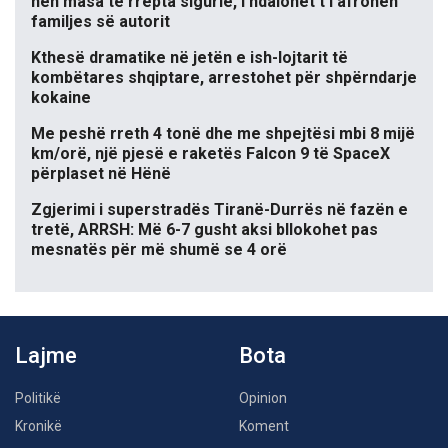
nën masa të rrepta sigurie, i ndalohet t’i afrohen
familjes së autorit
Kthesë dramatike në jetën e ish-lojtarit të
kombëtares shqiptare, arrestohet për shpërndarje
kokaine
Me peshë rreth 4 tonë dhe me shpejtësi mbi 8 mijë
km/orë, një pjesë e raketës Falcon 9 të SpaceX
përplaset në Hënë
Zgjerimi i superstradës Tiranë-Durrës në fazën e
tretë, ARRSH: Më 6-7 gusht aksi bllokohet pas
mesnatës për më shumë se 4 orë
Lajme
Bota
Politikë
Opinion
Kronikë
Koment