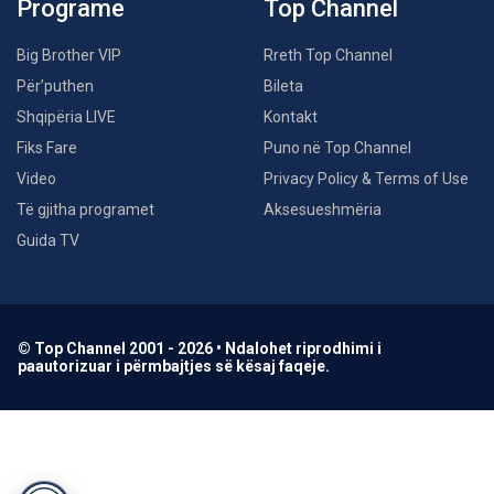
Programe
Top Channel
Big Brother VIP
Rreth Top Channel
Për’puthen
Bileta
Shqipëria LIVE
Kontakt
Fiks Fare
Puno në Top Channel
Video
Privacy Policy & Terms of Use
Të gjitha programet
Aksesueshmëria
Guida TV
© Top Channel 2001 - 2026 • Ndalohet riprodhimi i
paautorizuar i përmbajtjes së kësaj faqeje.