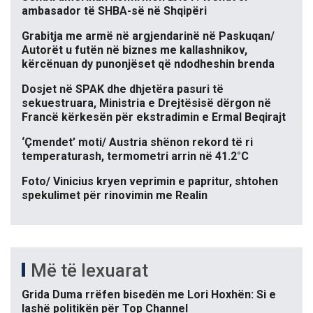
ambasador të SHBA-së në Shqipëri
Grabitja me armë në argjendarinë në Paskuqan/
Autorët u futën në biznes me kallashnikov,
kërcënuan dy punonjëset që ndodheshin brenda
Dosjet në SPAK dhe dhjetëra pasuri të
sekuestruara, Ministria e Drejtësisë dërgon në
Francë kërkesën për ekstradimin e Ermal Beqirajt
‘Çmendet’ moti/ Austria shënon rekord të ri
temperaturash, termometri arrin në 41.2°C
Foto/ Vinicius kryen veprimin e papritur, shtohen
spekulimet për rinovimin me Realin
Më të lexuarat
Grida Duma rrëfen bisedën me Lori Hoxhën: Si e
lashë politikën për Top Channel