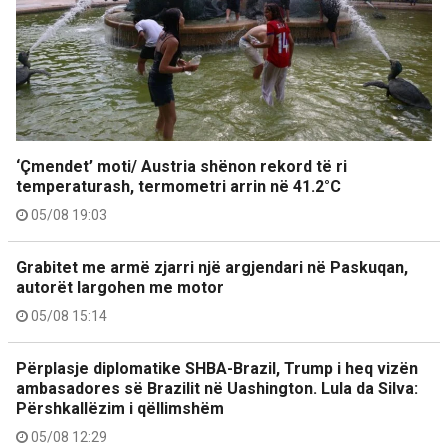
‘Çmendet’ moti/ Austria shënon rekord të ri
temperaturash, termometri arrin në 41.2°C
05/08 19:03
Grabitet me armë zjarri një argjendari në Paskuqan,
autorët largohen me motor
05/08 15:14
Përplasje diplomatike SHBA-Brazil, Trump i heq vizën
ambasadores së Brazilit në Uashington. Lula da Silva:
Përshkallëzim i qëllimshëm
05/08 12:29