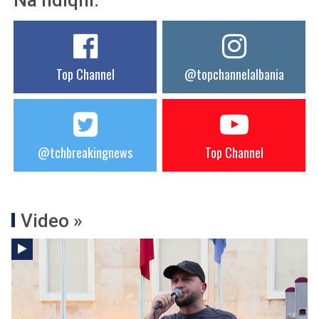
Top Channel
@topchannelalbania
@tchbreakingnews
Top Channel
Video »