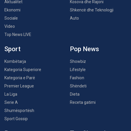
Aktualitet
Kosova dhe Rajoni
Ekonomi
Shkencë dhe Teknologji
Sociale
Auto
Video
Top News LIVE
Sport
Pop News
Kombëtarja
Showbiz
Kategoria Superiore
Lifestyle
Kategoria e Parë
Fashion
Premier League
Shëndeti
La Liga
Dieta
Serie A
Receta gatimi
Shumësportësh
Sport Gossip