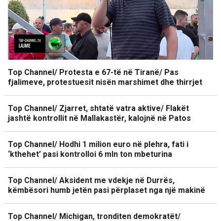
Top Channel/ Protesta e 67-të në Tiranë/ Pas
fjalimeve, protestuesit nisën marshimet dhe thirrjet
Top Channel/ Zjarret, shtatë vatra aktive/ Flakët
jashtë kontrollit në Mallakastër, kalojnë në Patos
Top Channel/ Hodhi 1 milion euro në plehra, fati i
‘kthehet’ pasi kontrolloi 6 mln ton mbeturina
Top Channel/ Aksident me vdekje në Durrës,
këmbësori humb jetën pasi përplaset nga një makinë
Top Channel/ Michigan, tronditen demokratët/