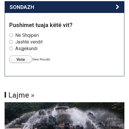
SONDAZH
Pushimet tuaja këtë vit?
Në Shqipëri
Jashtë vendit
Asgjëkundi
Vote
View Results
Lajme »