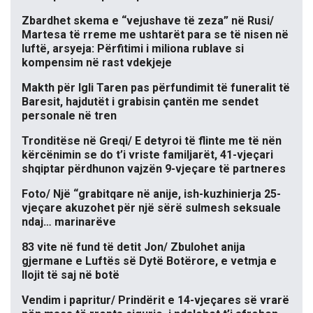
Zbardhet skema e “vejushave të zeza” në Rusi/
Martesa të rreme me ushtarët para se të nisen në
luftë, arsyeja: Përfitimi i miliona rublave si
kompensim në rast vdekjeje
Makth për Igli Taren pas përfundimit të funeralit të
Baresit, hajdutët i grabisin çantën me sendet
personale në tren
Tronditëse në Greqi/ E detyroi të flinte me të nën
kërcënimin se do t’i vriste familjarët, 41-vjeçari
shqiptar përdhunon vajzën 9-vjeçare të partneres
Foto/ Një “grabitqare në anije, ish-kuzhinierja 25-
vjeçare akuzohet për një sërë sulmesh seksuale
ndaj… marinarëve
83 vite në fund të detit Jon/ Zbulohet anija
gjermane e Luftës së Dytë Botërore, e vetmja e
llojit të saj në botë
Vendim i papritur/ Prindërit e 14-vjeçares së vrarë