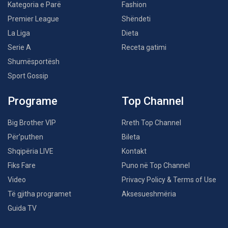
Kategoria e Parë
Fashion
Premier League
Shëndeti
La Liga
Dieta
Serie A
Receta gatimi
Shumësportësh
Sport Gossip
Programe
Top Channel
Big Brother VIP
Rreth Top Channel
Për’puthen
Bileta
Shqipëria LIVE
Kontakt
Fiks Fare
Puno në Top Channel
Video
Privacy Policy & Terms of Use
Të gjitha programet
Aksesueshmëria
Guida TV