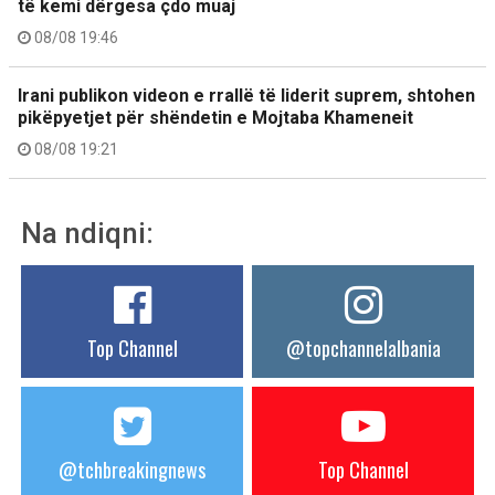
të kemi dërgesa çdo muaj
08/08 19:46
Irani publikon videon e rrallë të liderit suprem, shtohen
pikëpyetjet për shëndetin e Mojtaba Khameneit
08/08 19:21
Na ndiqni:
Top Channel
@topchannelalbania
@tchbreakingnews
Top Channel