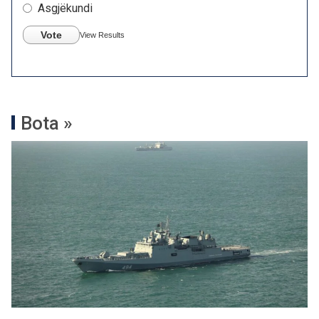
Asgjëkundi
Vote
View Results
Bota »