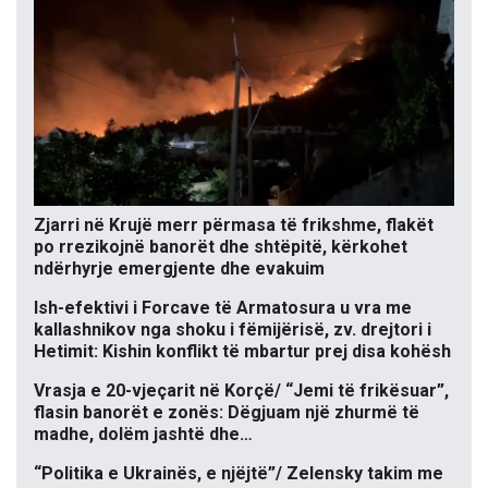
Zjarri në Krujë merr përmasa të frikshme, flakët
po rrezikojnë banorët dhe shtëpitë, kërkohet
ndërhyrje emergjente dhe evakuim
Ish-efektivi i Forcave të Armatosura u vra me
kallashnikov nga shoku i fëmijërisë, zv. drejtori i
Hetimit: Kishin konflikt të mbartur prej disa kohësh
Vrasja e 20-vjeçarit në Korçë/ “Jemi të frikësuar”,
flasin banorët e zonës: Dëgjuam një zhurmë të
madhe, dolëm jashtë dhe…
“Politika e Ukrainës, e njëjtë”/ Zelensky takim me