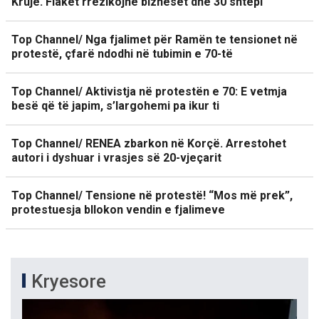
Krujë. Flakët rrezikojnë bizneset dhe 30 shtëpi
Top Channel/ Nga fjalimet për Ramën te tensionet në
protestë, çfarë ndodhi në tubimin e 70-të
Top Channel/ Aktivistja në protestën e 70: E vetmja
besë që të japim, s’largohemi pa ikur ti
Top Channel/ RENEA zbarkon në Korçë. Arrestohet
autori i dyshuar i vrasjes së 20-vjeçarit
Top Channel/ Tensione në protestë! “Mos më prek”,
protestuesja bllokon vendin e fjalimeve
Kryesore