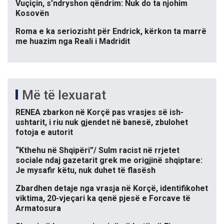
Vuçiçin, s’ndryshon qëndrim: Nuk do ta njohim
Kosovën
Roma e ka seriozisht për Endrick, kërkon ta marrë
me huazim nga Reali i Madridit
Më të lexuarat
RENEA zbarkon në Korçë pas vrasjes së ish-
ushtarit, i riu nuk gjendet në banesë, zbulohet
fotoja e autorit
“Kthehu në Shqipëri”/ Sulm racist në rrjetet
sociale ndaj gazetarit grek me origjinë shqiptare:
Je mysafir këtu, nuk duhet të flasësh
Zbardhen detaje nga vrasja në Korçë, identifikohet
viktima, 20-vjeçari ka qenë pjesë e Forcave të
Armatosura