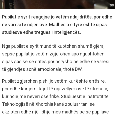
Pupilat e syrit reagojnë jo vetëm ndaj dritës, por edhe
në varësi të ndjenjave. Madhësia e tyre është sipas
studiesve edhe tregues i inteligjencës.
Nga pupilat e syrit mund të kuptohen shumë gjëra,
sepse pupilat jo vetëm zgjerohen apo ngushtohen
sipas sasisë së dritës por ndryshojnë edhe në varësi
të gjendjes sonë emocionale, thotë DW.
Pupilat zgjerohen p.sh. jo vetëm kur është errësirë,
por edhe kur jemi tejet të ngazëllyer ose të stresuar,
kur ndiejmë neveri ose frikë. Studiuesit e Institutit të
Teknologjisë në Xhorxhia kanë zbuluar tani se
ekziston edhe një lidhje mes madhësisë së pupilave