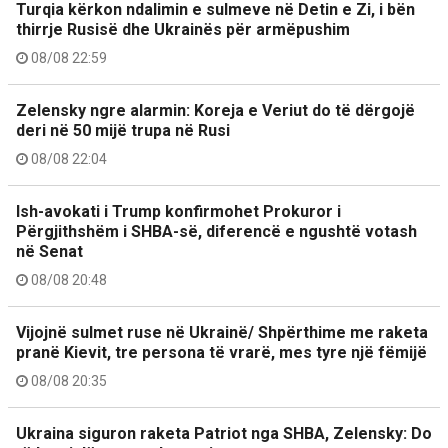
Turqia kërkon ndalimin e sulmeve në Detin e Zi, i bën
thirrje Rusisë dhe Ukrainës për armëpushim
08/08 22:59
Zelensky ngre alarmin: Koreja e Veriut do të dërgojë
deri në 50 mijë trupa në Rusi
08/08 22:04
Ish-avokati i Trump konfirmohet Prokuror i
Përgjithshëm i SHBA-së, diferencë e ngushtë votash
në Senat
08/08 20:48
Vijojnë sulmet ruse në Ukrainë/ Shpërthime me raketa
pranë Kievit, tre persona të vrarë, mes tyre një fëmijë
08/08 20:35
Ukraina siguron raketa Patriot nga SHBA, Zelensky: Do