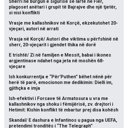
Sherri në burgun e sigurisë së lartë në Fier,
plagoset anëtari i grupit të Bajrajve dhe një tjetër,
si nisi konflikti
Vrasje me kallashnikov në Korçë, ekzekutohet 20-
vjeçari, autori në arrati
Vrasja në Korçë/ Autori dhe viktima u përfshinë në
sherr, 20-vjeçarit i gjendet thika në dorë
E trishtë/ Zi në familjen e Messit, babai i ikones
argjentinase ndahet nga jeta në moshën 68-
vjeçare
Ish konkurrentja e “Për’Puthen” bëhet nënë për
herë të parë, emocionon me dedikimin: Dielli im,
gjithçka e imja
Ish-efektivi i Forcave të Armatosura u vra me
kallashnikov nga shoku i fëmijërisë, zv. drejtori i
Hetimit: Kishin konflikt të mbartur prej disa kohësh
Skandal/ E dashura e Infantinos u pagua nga UEFA,
pretendimi tronditës i “The Telegraph”