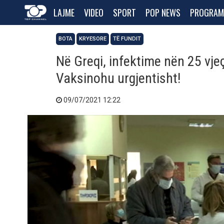
LAJME
VIDEO
SPORT
POP NEWS
PROGRAM
BOTA
KRYESORE
TË FUNDIT
Në Greqi, infektime nën 25 vjeç
Vaksinohu urgjentisht!
09/07/2021 12:22