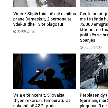
Video/ Shpërthim në një minibus
Ceuta po përje
pranë Damaskut, 2 persona të
më të rënda hu
vdekur dhe 13 të plagosur
72,000 emigran
kthehet në fu
06/08 21:36
politikës së b
Spanjës
06/08 21:06
Vala e të nxehtit, Sllovakia
Përplasen dy 
thyen rekordin, temperaturat
Gjermani, mbi 
shkojnë në 42.2 gradë
plagosur, 3 në 