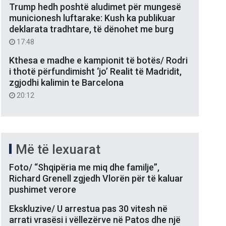
Trump hedh poshtë aludimet për mungesë
municionesh luftarake: Kush ka publikuar
deklarata tradhtare, të dënohet me burg
17:48
Kthesa e madhe e kampionit të botës/ Rodri
i thotë përfundimisht ‘jo’ Realit të Madridit,
zgjodhi kalimin te Barcelona
20:12
Më të lexuarat
Foto/ “Shqipëria me miq dhe familje”,
Richard Grenell zgjedh Vlorën për të kaluar
pushimet verore
Ekskluzive/ U arrestua pas 30 vitesh në
arrati vrasësi i vëllezërve në Patos dhe një