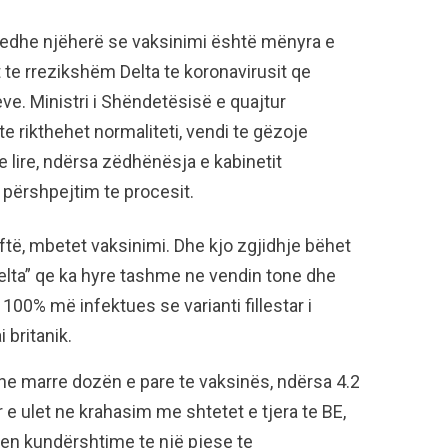
e edhe njëherë se vaksinimi është mënyra e
te rrezikshëm Delta te koronavirusit qe
teve. Ministri i Shëndetësisë e quajtur
e rikthehet normaliteti, vendi te gëzoje
te lire, ndërsa zëdhënësja e kabinetit
 përshpejtim te procesit.
oftë, mbetet vaksinimi. Dhe kjo zgjidhje bëhet
lta” qe ka hyre tashme ne vendin tone dhe
100% më infektues se varianti fillestar i
britanik.
ane marre dozën e pare te vaksinës, ndërsa 4.2
 e ulet ne krahasim me shtetet e tjera te BE,
jen kundërshtime te një pjese te