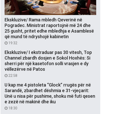
Ekskluzive/ Rama mbledh Qeverinë në
Pogradec. Ministrat raportojnë më 24 dhe
25 gusht, pritet edhe mbledhja e Asamblesë
që mund të ndryshojë kabinetin
19:32
Ekskluzive/ I ekstraduar pas 30 vitesh, Top
Channel zbardh dosjen e Sokol Hoxhës: Si
sherri për një kasetofon solli vrasjen e dy
vëllezërve në Patos
22:58
U kap me 4 pistoleta “Glock” rrugës për në
Sarandë, zbardhet dëshmia e 31-vjeçarit:
Unë u nisa për pushime, shoku më futi qesen
e zezë në makinë dhe iku
18:30