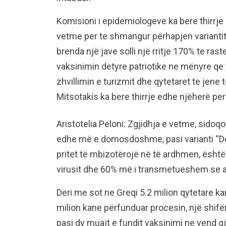
Komisioni i epidemiologeve ka bere thirrj
vetme per te shmangur përhapjen variantit 
brenda një jave solli një rritje 170% te ras
vaksinimin detyre patriotike ne mënyre qe t
zhvillimin e turizmit dhe qytetaret te jene 
Mitsotakis ka bere thirrje edhe njëherë per
Aristotelia Peloni: Zgjidhja e vetme, sidoq
edhe më e domosdoshme, pasi varianti “De
pritet të mbizotërojë në të ardhmen, është 
virusit dhe 60% më i transmetueshem se ai 
Deri me sot ne Greqi 5.2 milion qytetare k
milion kane përfunduar procesin, një shifër
pasi dy muajt e fundit vaksinimi ne vend g