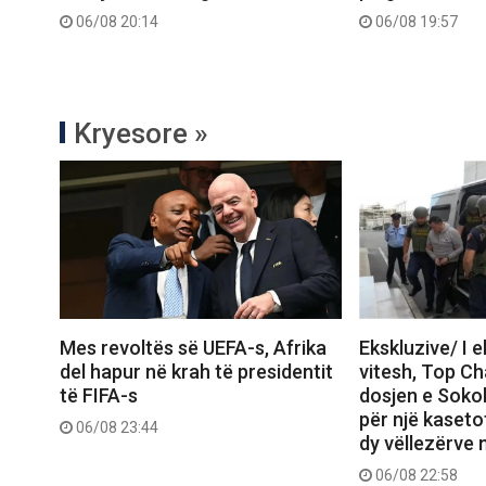
06/08 20:14
06/08 19:57
Kryesore »
Mes revoltës së UEFA-s, Afrika
Ekskluzive/ I 
del hapur në krah të presidentit
vitesh, Top C
të FIFA-s
dosjen e Sokol
për një kasetof
06/08 23:44
dy vëllezërve 
06/08 22:58