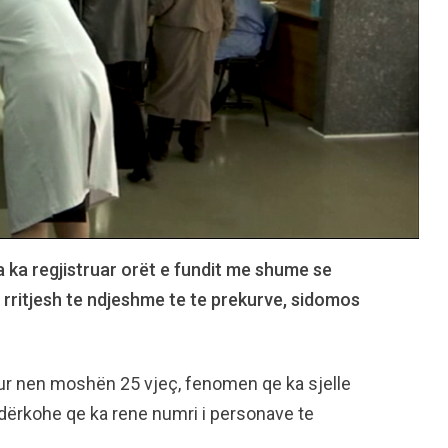
 ka regjistruar orët e fundit me shume se
 rritjesh te ndjeshme te te prekurve, sidomos
kur nen moshën 25 vjeç, fenomen qe ka sjelle
, ndërkohe qe ka rene numri i personave te