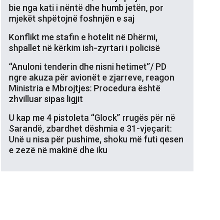
bie nga kati i nëntë dhe humb jetën, por
mjekët shpëtojnë foshnjën e saj
Konflikt me stafin e hotelit në Dhërmi,
shpallet në kërkim ish-zyrtari i policisë
“Anuloni tenderin dhe nisni hetimet”/ PD
ngre akuza për avionët e zjarreve, reagon
Ministria e Mbrojtjes: Procedura është
zhvilluar sipas ligjit
U kap me 4 pistoleta “Glock” rrugës për në
Sarandë, zbardhet dëshmia e 31-vjeçarit:
Unë u nisa për pushime, shoku më futi qesen
e zezë në makinë dhe iku