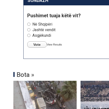
SONDAZH
Pushimet tuaja këtë vit?
Në Shqipëri
Jashtë vendit
Asgjëkundi
Vote
View Results
Bota »