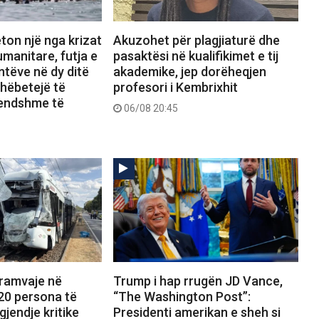
ton një nga krizat
Akuzohet për plagjiaturë dhe
manitare, futja e
pasaktësi në kualifikimet e tij
tëve në dy ditë
akademike, jep dorëheqjen
shëbetejë të
profesori i Kembrixhit
rendshme të
06/08 20:45
tramvaje në
Trump i hap rrugën JD Vance,
20 persona të
“The Washington Post”:
gjendje kritike
Presidenti amerikan e sheh si