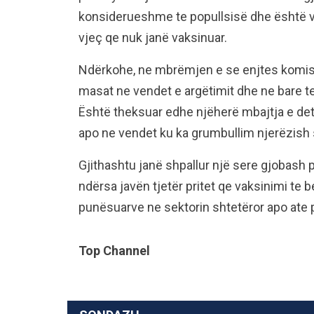
konsiderueshme te popullsisë dhe është ve
vjeç qe nuk janë vaksinuar.
Ndërkohe, ne mbrëmjen e se enjtes komisi
masat ne vendet e argëtimit dhe ne bare te
Është theksuar edhe njëherë mbajtja e d
apo ne vendet ku ka grumbullim njerëzish s
Gjithashtu janë shpallur një sere gjobash p
ndërsa javën tjetër pritet qe vaksinimi te 
punësuarve ne sektorin shtetëror apo ate pr
Top Channel