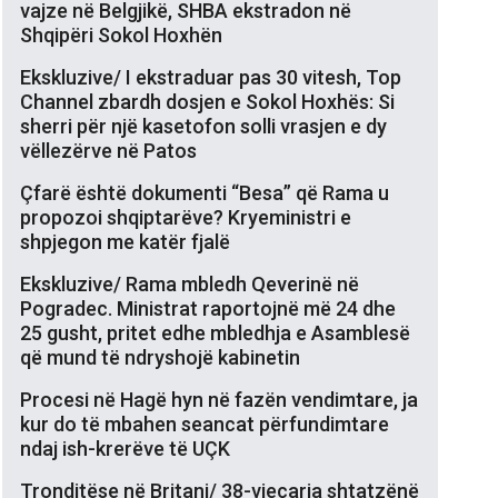
vajze në Belgjikë, SHBA ekstradon në
Shqipëri Sokol Hoxhën
Ekskluzive/ I ekstraduar pas 30 vitesh, Top
Channel zbardh dosjen e Sokol Hoxhës: Si
sherri për një kasetofon solli vrasjen e dy
vëllezërve në Patos
Çfarë është dokumenti “Besa” që Rama u
propozoi shqiptarëve? Kryeministri e
shpjegon me katër fjalë
Ekskluzive/ Rama mbledh Qeverinë në
Pogradec. Ministrat raportojnë më 24 dhe
25 gusht, pritet edhe mbledhja e Asamblesë
që mund të ndryshojë kabinetin
Procesi në Hagë hyn në fazën vendimtare, ja
kur do të mbahen seancat përfundimtare
ndaj ish-krerëve të UÇK
Tronditëse në Britani/ 38-vjeçarja shtatzënë