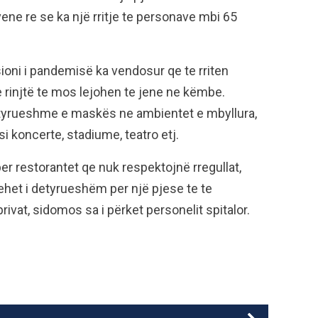
ne re se ka një rritje te personave mbi 65
oni i pandemisë ka vendosur qe te rriten
 rinjtë te mos lejohen te jene ne këmbe.
etyrueshme e maskës ne ambientet e mbyllura,
i koncerte, stadiume, teatro etj.
er restorantet qe nuk respektojnë rregullat,
behet i detyrueshëm per një pjese te te
ivat, sidomos sa i përket personelit spitalor.