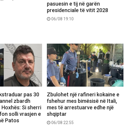
pasuesin e tij në garën
presidenciale të vitit 2028
06/08 19:10
ekstraduar pas 30
Zbulohet një rafineri kokaine e
hannel zbardh
fshehur mes bimësisë në Itali,
 Hoxhës: Si sherri
mes të arrestuarve edhe një
on solli vrasjen e
shqiptar
në Patos
06/08 22:55