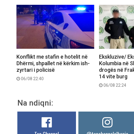
Konflikt me stafin e hotelit në
Ekskluzive/ E
Dhërmi, shpallet në kërkim ish-
Kolumbia në Shq
zyrtari i policisë
drogës në Frak
14 vite burg
06/08 22:40
06/08 22:24
Na ndiqni:
Top Channel
@topchannelalbania