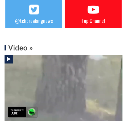
@tchbreakingnews
Top Channel
Video »