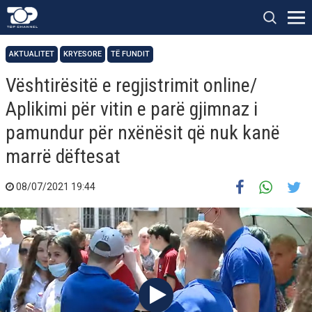
AKTUALITET
KRYESORE
TË FUNDIT
Vështirësitë e regjistrimit online/
Aplikimi për vitin e parë gjimnaz i
pamundur për nxënësit që nuk kanë
marrë dëftesat
08/07/2021 19:44