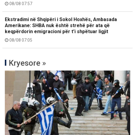
08/08 07:57
Ekstradimi në Shqipëri i Sokol Hoxhës, Ambasada
Amerikane: SHBA nuk është strehë për ata që
keqpërdorin emigracioni për t’i shpëtuar ligjit
08/08 07:05
Kryesore »