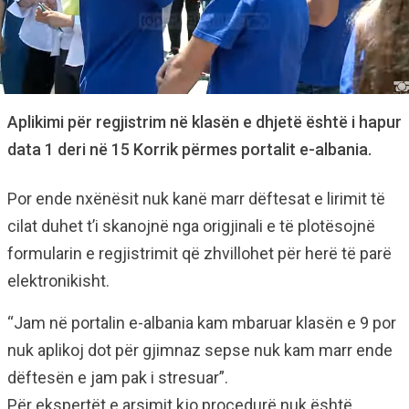
Aplikimi për regjistrim në klasën e dhjetë është i hapur
data 1 deri në 15 Korrik përmes portalit e-albania.
Por ende nxënësit nuk kanë marr dëftesat e lirimit të
cilat duhet t’i skanojnë nga origjinali e të plotësojnë
formularin e regjistrimit që zhvillohet për herë të parë
elektronikisht.
“Jam në portalin e-albania kam mbaruar klasën e 9 por
nuk aplikoj dot për gjimnaz sepse nuk kam marr ende
dëftesën e jam pak i stresuar”.
Për ekspertët e arsimit kjo procedurë nuk është