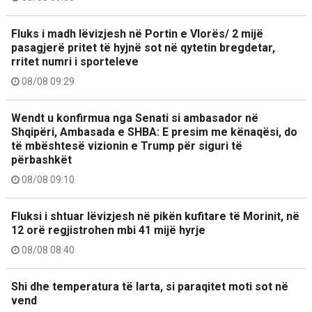
Fluks i madh lëvizjesh në Portin e Vlorës/ 2 mijë
pasagjerë pritet të hyjnë sot në qytetin bregdetar,
rritet numri i sporteleve
08/08 09:29
Wendt u konfirmua nga Senati si ambasador në
Shqipëri, Ambasada e SHBA: E presim me kënaqësi, do
të mbështesë vizionin e Trump për siguri të
përbashkët
08/08 09:10
Fluksi i shtuar lëvizjesh në pikën kufitare të Morinit, në
12 orë regjistrohen mbi 41 mijë hyrje
08/08 08:40
Shi dhe temperatura të larta, si paraqitet moti sot në
vend