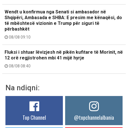
Wendt u konfirmua nga Senati si ambasador në
Shqipëri, Ambasada e SHBA: E presim me kënaqësi, do
të mbështesë vizionin e Trump për siguri të
përbashkët
08/08 09:10
Fluksi i shtuar lëvizjesh në pikën kufitare të Morinit, në
12 orë regjistrohen mbi 41 mijë hyrje
08/08 08:40
Na ndiqni:
Top Channel
@topchannelalbania