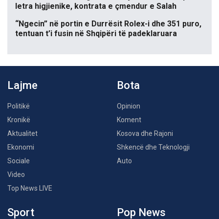
letra higjienike, kontrata e çmendur e Salah
“Ngecin” në portin e Durrësit Rolex-i dhe 351 puro,
tentuan t’i fusin në Shqipëri të padeklaruara
Lajme
Bota
Politikë
Opinion
Kronikë
Koment
Aktualitet
Kosova dhe Rajoni
Ekonomi
Shkencë dhe Teknologji
Sociale
Auto
Video
Top News LIVE
Sport
Pop News