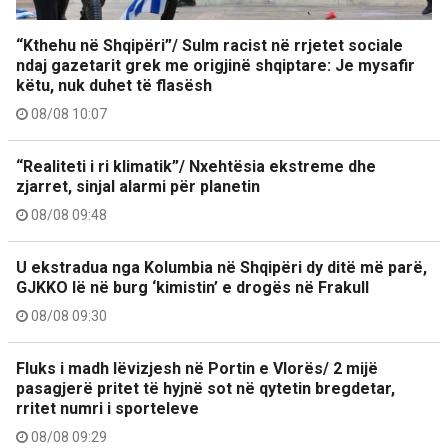
“Kthehu në Shqipëri”/ Sulm racist në rrjetet sociale
ndaj gazetarit grek me origjinë shqiptare: Je mysafir
këtu, nuk duhet të flasësh
08/08 10:07
“Realiteti i ri klimatik”/ Nxehtësia ekstreme dhe
zjarret, sinjal alarmi për planetin
08/08 09:48
U ekstradua nga Kolumbia në Shqipëri dy ditë më parë,
GJKKO lë në burg ‘kimistin’ e drogës në Frakull
08/08 09:30
Fluks i madh lëvizjesh në Portin e Vlorës/ 2 mijë
pasagjerë pritet të hyjnë sot në qytetin bregdetar,
rritet numri i sporteleve
08/08 09:29