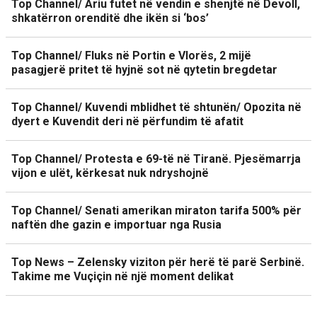
Top Channel/ Ariu futet në vendin e shenjtë në Devoll,
shkatërron orenditë dhe ikën si ‘bos’
Top Channel/ Fluks në Portin e Vlorës, 2 mijë
pasagjerë pritet të hyjnë sot në qytetin bregdetar
Top Channel/ Kuvendi mblidhet të shtunën/ Opozita në
dyert e Kuvendit deri në përfundim të afatit
Top Channel/ Protesta e 69-të në Tiranë. Pjesëmarrja
vijon e ulët, kërkesat nuk ndryshojnë
Top Channel/ Senati amerikan miraton tarifa 500% për
naftën dhe gazin e importuar nga Rusia
Top News – Zelensky viziton për herë të parë Serbinë.
Takime me Vuçiçin në një moment delikat