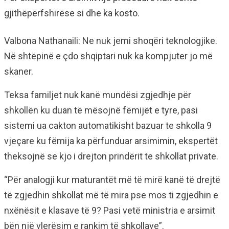
gjithëpërfshirëse si dhe ka kosto.
Valbona Nathanaili: Ne nuk jemi shoqëri teknologjike.
Në shtëpinë e çdo shqiptari nuk ka kompjuter jo më
skaner.
Teksa familjet nuk kanë mundësi zgjedhje për
shkollën ku duan të mësojnë fëmijët e tyre, pasi
sistemi ua cakton automatikisht bazuar te shkolla 9
vjeçare ku fëmija ka përfunduar arsimimin, ekspertët
theksojnë se kjo i drejton prindërit te shkollat private.
“Për analogji kur maturantët më të mirë kanë të drejtë
të zgjedhin shkollat më të mira pse mos ti zgjedhin e
nxënësit e klasave të 9? Pasi vetë ministria e arsimit
bën një vlerësim e rankim të shkollave”.