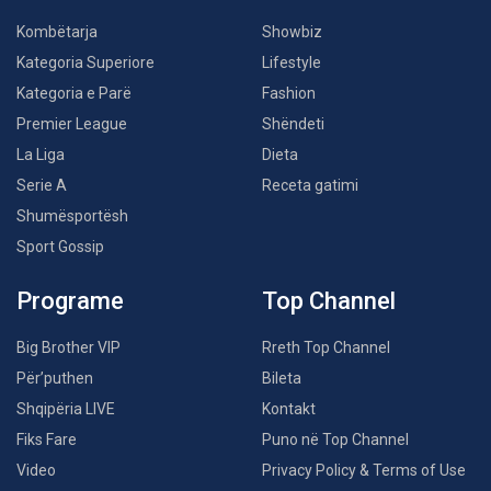
Kombëtarja
Showbiz
Kategoria Superiore
Lifestyle
Kategoria e Parë
Fashion
Premier League
Shëndeti
La Liga
Dieta
Serie A
Receta gatimi
Shumësportësh
Sport Gossip
Programe
Top Channel
Big Brother VIP
Rreth Top Channel
Për’puthen
Bileta
Shqipëria LIVE
Kontakt
Fiks Fare
Puno në Top Channel
Video
Privacy Policy & Terms of Use