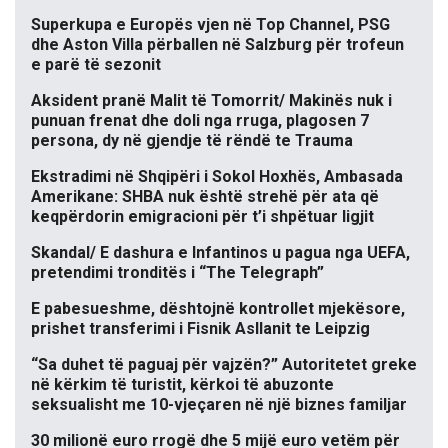
Superkupa e Europës vjen në Top Channel, PSG
dhe Aston Villa përballen në Salzburg për trofeun
e parë të sezonit
Aksident pranë Malit të Tomorrit/ Makinës nuk i
punuan frenat dhe doli nga rruga, plagosen 7
persona, dy në gjendje të rëndë te Trauma
Ekstradimi në Shqipëri i Sokol Hoxhës, Ambasada
Amerikane: SHBA nuk është strehë për ata që
keqpërdorin emigracioni për t’i shpëtuar ligjit
Skandal/ E dashura e Infantinos u pagua nga UEFA,
pretendimi tronditës i “The Telegraph”
E pabesueshme, dështojnë kontrollet mjekësore,
prishet transferimi i Fisnik Asllanit te Leipzig
“Sa duhet të paguaj për vajzën?” Autoritetet greke
në kërkim të turistit, kërkoi të abuzonte
seksualisht me 10-vjeçaren në një biznes familjar
30 milionë euro rrogë dhe 5 mijë euro vetëm për