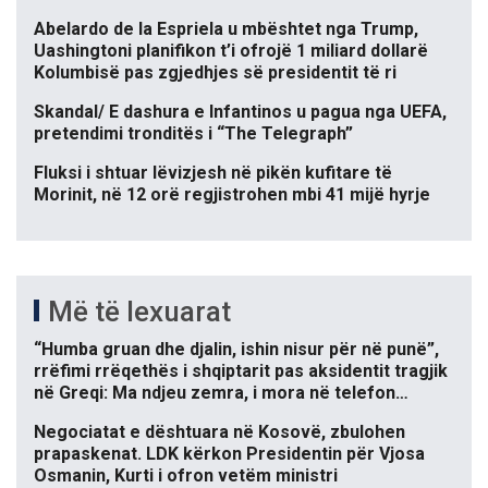
Abelardo de la Espriela u mbështet nga Trump,
Uashingtoni planifikon t’i ofrojë 1 miliard dollarë
Kolumbisë pas zgjedhjes së presidentit të ri
Skandal/ E dashura e Infantinos u pagua nga UEFA,
pretendimi tronditës i “The Telegraph”
Fluksi i shtuar lëvizjesh në pikën kufitare të
Morinit, në 12 orë regjistrohen mbi 41 mijë hyrje
Më të lexuarat
“Humba gruan dhe djalin, ishin nisur për në punë”,
rrëfimi rrëqethës i shqiptarit pas aksidentit tragjik
në Greqi: Ma ndjeu zemra, i mora në telefon…
Negociatat e dështuara në Kosovë, zbulohen
prapaskenat. LDK kërkon Presidentin për Vjosa
Osmanin, Kurti i ofron vetëm ministri