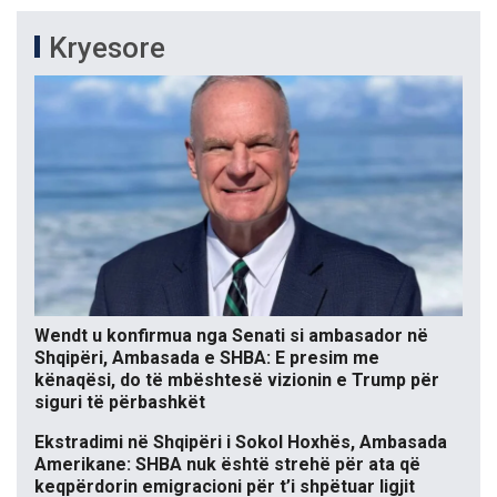
Kryesore
Wendt u konfirmua nga Senati si ambasador në
Shqipëri, Ambasada e SHBA: E presim me
kënaqësi, do të mbështesë vizionin e Trump për
siguri të përbashkët
Ekstradimi në Shqipëri i Sokol Hoxhës, Ambasada
Amerikane: SHBA nuk është strehë për ata që
keqpërdorin emigracioni për t’i shpëtuar ligjit