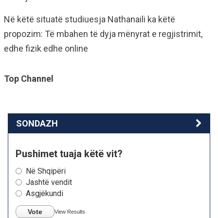
Në këtë situatë studiuesja Nathanaili ka këtë
propozim: Të mbahen të dyja mënyrat e regjistrimit,
edhe fizik edhe online
Top Channel
SONDAZH
Pushimet tuaja këtë vit?
Në Shqipëri
Jashtë vendit
Asgjëkundi
Vote
View Results