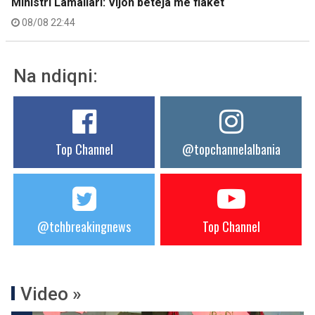
Ministri Lamallari: Vijon beteja me flakët
08/08 22:44
Na ndiqni:
Top Channel
@topchannelalbania
@tchbreakingnews
Top Channel
Video »