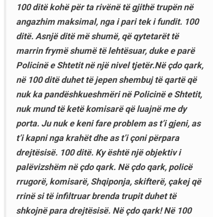
100 ditë kohë për ta rivënë të gjithë trupën në
angazhim maksimal, nga i pari tek i fundit. 100
ditë. Asnjë ditë më shumë, që qytetarët të
marrin frymë shumë të lehtësuar, duke e parë
Policinë e Shtetit në një nivel tjetër.Në çdo qark,
në 100 ditë duhet të jepen shembuj të qartë që
nuk ka pandëshkueshmëri në Policinë e Shtetit,
nuk mund të ketë komisarë që luajnë me dy
porta. Ju nuk e keni fare problem as t’i gjeni, as
t’i kapni nga krahët dhe as t’i çoni përpara
drejtësisë. 100 ditë. Ky është një objektiv i
palëvizshëm në çdo qark. Në çdo qark, policë
rrugorë, komisarë, Shqiponja, skifterë, çakej që
rrinë si të infiltruar brenda trupit duhet të
shkojnë para drejtësisë. Në çdo qark! Në 100