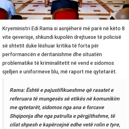
Kryeministri Edi Rama si asnjëherë më parë në këto 8
vite qeverisje, shkundi kupolën drejtuese të policisë
së shtetit duke lëshuar kritika të forta për
performancën e deritanishme dhe situatën
problematike të kriminalitetit në vend e sidomos
sjelljen e uniformeve blu, më raport me qytetarët.
Rama: Është e pajustifikueshme që rasatet e
referuara të mungesës së etikës në komunikim
me qytetarët, sidomos nga ana e forcave
Shqiponja dhe nga patrulla e përgjithshme, të
cilat shpesh e kapërcejnë edhe vetë rolin e tyre,