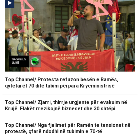
Top Channel/ Protesta refuzon besën e Ramës,
qytetarët 70 ditë tubim përpara Kryeministrisë
Top Channel/ Zjarri, thirrje urgjente për evakuim në
Krujë. Flakët rrezikojnë bizneset dhe 30 shtëpi
Top Channel/ Nga fjalimet për Ramën te tensionet në
protestë, çfarë ndodhi në tubimin e 70-të