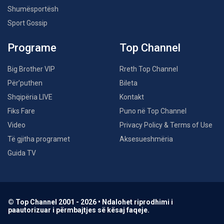
Shumësportësh
Sport Gossip
Programe
Top Channel
Big Brother VIP
Rreth Top Channel
Për’puthen
Bileta
Shqipëria LIVE
Kontakt
Fiks Fare
Puno në Top Channel
Video
Privacy Policy & Terms of Use
Të gjitha programet
Aksesueshmëria
Guida TV
© Top Channel 2001 - 2026 • Ndalohet riprodhimi i
paautorizuar i përmbajtjes së kësaj faqeje.