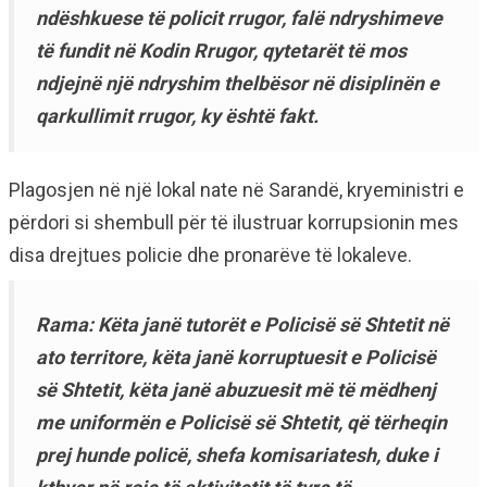
ndëshkuese të policit rrugor, falë ndryshimeve
të fundit në Kodin Rrugor, qytetarët të mos
ndjejnë një ndryshim thelbësor në disiplinën e
qarkullimit rrugor, ky është fakt.
Plagosjen në një lokal nate në Sarandë, kryeministri e
përdori si shembull për të ilustruar korrupsionin mes
disa drejtues policie dhe pronarëve të lokaleve.
Rama: Këta janë tutorët e Policisë së Shtetit në
ato territore, këta janë korruptuesit e Policisë
së Shtetit, këta janë abuzuesit më të mëdhenj
me uniformën e Policisë së Shtetit, që tërheqin
prej hunde policë, shefa komisariatesh, duke i