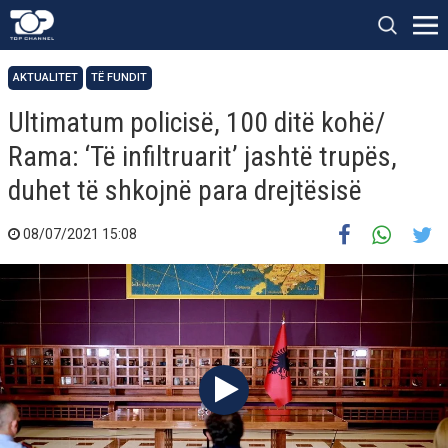
AKTUALITET
TË FUNDIT
Ultimatum policisë, 100 ditë kohë/
Rama: ‘Të infiltruarit’ jashtë trupës,
duhet të shkojnë para drejtësisë
08/07/2021 15:08