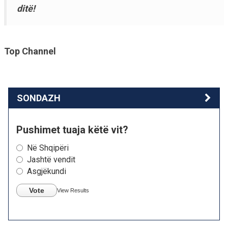
ditë!
Top Channel
SONDAZH
Pushimet tuaja këtë vit?
Në Shqipëri
Jashtë vendit
Asgjëkundi
Vote
View Results