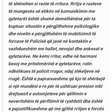
të shënohen si raste të rritura. Rritja e rasteve
të mungesës së etikës në komunikimin me
qytetarët është shumë domethënëse për ta
kuptuar situatën e përgjithshme psikologjike
dhe nivelin e përgjithshëm të mobilizimit të
forcave të Policisë që janë në kontaktin e
vazhdueshëm me hallet, nevojat dhe ankesat e
qytetarëve. Ne kemi rritur, edhe në harmoni
besoj me pritshmërinë e qytetarëve, rolin
ndëshkues të policit rrugor, ndaj shkeljeve në
rrugë. Është e papranueshme që kjo të shërbejë
si një mundësi e re për të ushtruar presion mbi
drejtuesit e automjeteve për qëllimin e
neveritshëm të përfitimit të ryshfetit dhe është
e pajustifikueshme që me gjithë rritjen e forcës