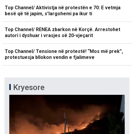
Top Channel/ Aktivistja në protestën e 70: E vetmja
besë që të japim, s’largohemi pa ikur ti
Top Channel/ RENEA zbarkon në Korçë. Arrestohet
autori i dyshuar i vrasjes së 20-vjeçarit
Top Channel/ Tensione në protestë! “Mos më prek”,
protestuesja bllokon vendin e fjalimeve
Kryesore