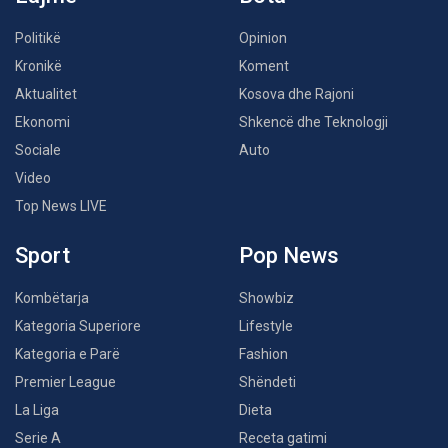
Politikë
Opinion
Kronikë
Koment
Aktualitet
Kosova dhe Rajoni
Ekonomi
Shkencë dhe Teknologji
Sociale
Auto
Video
Top News LIVE
Sport
Pop News
Kombëtarja
Showbiz
Kategoria Superiore
Lifestyle
Kategoria e Parë
Fashion
Premier League
Shëndeti
La Liga
Dieta
Serie A
Receta gatimi