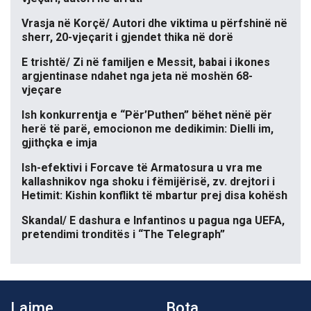
Vrasja në Korçë/ Autori dhe viktima u përfshinë në
sherr, 20-vjeçarit i gjendet thika në dorë
E trishtë/ Zi në familjen e Messit, babai i ikones
argjentinase ndahet nga jeta në moshën 68-
vjeçare
Ish konkurrentja e “Për’Puthen” bëhet nënë për
herë të parë, emocionon me dedikimin: Dielli im,
gjithçka e imja
Ish-efektivi i Forcave të Armatosura u vra me
kallashnikov nga shoku i fëmijërisë, zv. drejtori i
Hetimit: Kishin konflikt të mbartur prej disa kohësh
Skandal/ E dashura e Infantinos u pagua nga UEFA,
pretendimi tronditës i “The Telegraph”
Lajme
Bota