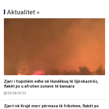
Aktualitet »
Zjarr i fuqishëm edhe në Hundëkuq të Gjirokastrës,
flakët po u afrohen zonave të banuara
09/08 00:33
Zjarri në Krujë merr përmasa të frikshme, flakët po