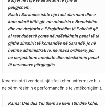
kthyer në roje të aktivitetit të tyre të
paligjshëm.
Rasti i Sarandës ishte një rast alarmant dhe e
kam ndarë këtë gjë me ministrin e Brendshëm
dhe me drejtorin e Përgjithshëm të Policisë që
ai rast duhet të çonte në ndëshkimin penal të të
gjithë zinxhirit të komandës në Sarandë, jo në
hetime administrative, në masa ordinere, por
në përjashtime imediate dhe ndëshkimin penal
të personave përgjegjës
.
Kryeministri i vendosi, një afat kohor uniformave blu
në përmirësimin e performancën e të vetëkorrigjimit.
Rama: Unë dua t’iu them se keni 100 ditë kohë.