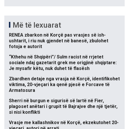
Më të lexuarat
RENEA zbarkon në Korçë pas vrasjes së ish-
ushtarit, i riu nuk gjendet në banesë, zbulohet
fotoja e autorit
“Kthehu në Shqipëri”/ Sulm racist në rrjetet
sociale ndaj gazetarit grek me origjinë shqiptare:
Je mysafir këtu, nuk duhet të flasësh
Zbardhen detaje nga vrasja në Korçë, identifikohet
viktima, 20-vjeçari ka qenë pjesë e Forcave të
Armatosura
Sherri në burgun e sigurisë së lartë në Fier,
plagoset anëtari i grupit të Bajrajve dhe një tjetër,
si nisi konflikti
Vrasje me kallashnikov në Korçë, ekzekutohet 20-
vjeçari, autori në arrati