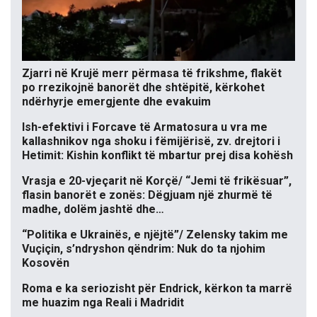
Zjarri në Krujë merr përmasa të frikshme, flakët
po rrezikojnë banorët dhe shtëpitë, kërkohet
ndërhyrje emergjente dhe evakuim
Ish-efektivi i Forcave të Armatosura u vra me
kallashnikov nga shoku i fëmijërisë, zv. drejtori i
Hetimit: Kishin konflikt të mbartur prej disa kohësh
Vrasja e 20-vjeçarit në Korçë/ “Jemi të frikësuar”,
flasin banorët e zonës: Dëgjuam një zhurmë të
madhe, dolëm jashtë dhe…
“Politika e Ukrainës, e njëjtë”/ Zelensky takim me
Vuçiçin, s’ndryshon qëndrim: Nuk do ta njohim
Kosovën
Roma e ka seriozisht për Endrick, kërkon ta marrë
me huazim nga Reali i Madridit