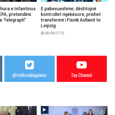
hura e Infantinos
E pabesueshme, dështojnë
EFA, pretendimi
kontrollet mjekësore, prishet
he Telegraph”
transferimi i Fisnik Asllanit te
Leipzig
08/08 07:10
@tchbreakingnews
Top Channel