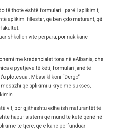
 të thotë është formulari I parë I aplikimit,
të aplikimi fillestar, që bën çdo maturant, që
fakultet.
ar shkollën vite përpara, por nuk kanë
ogohemi me kredencialet tona në eAlbania, dhe
ica e pyetjeve të këtij formulari janë të
’u plotësuar. Mbasi klikoni “Dergo”
en mesazhi që aplikimi u krye me sukses,
ikimin.
 vit, por gjithashtu edhe ish maturantët të
na është hapur sistemi që mund të ketë qenë në
likime të tjerë, që e kanë përfunduar