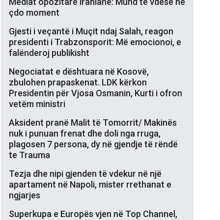
Mediat opozitare iraniane: Mund të vdesë në
çdo moment
Gjesti i veçantë i Muçit ndaj Salah, reagon
presidenti i Trabzonsporit: Më emocionoi, e
falënderoj publikisht
Negociatat e dështuara në Kosovë,
zbulohen prapaskenat. LDK kërkon
Presidentin për Vjosa Osmanin, Kurti i ofron
vetëm ministri
Aksident pranë Malit të Tomorrit/ Makinës
nuk i punuan frenat dhe doli nga rruga,
plagosen 7 persona, dy në gjendje të rëndë
te Trauma
Tezja dhe nipi gjenden të vdekur në një
apartament në Napoli, mister rrethanat e
ngjarjes
Superkupa e Europës vjen në Top Channel,