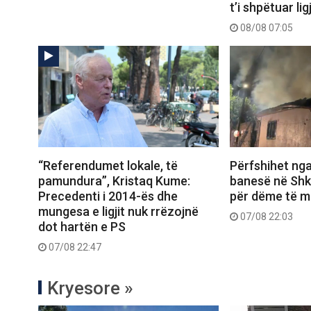
t’i shpëtuar ligj
08/08 07:05
“Referendumet lokale, të
Përfshihet nga
pamundura”, Kristaq Kume:
banesë në Shk
Precedenti i 2014-ës dhe
për dëme të m
mungesa e ligjit nuk rrëzojnë
07/08 22:03
dot hartën e PS
07/08 22:47
Kryesore »