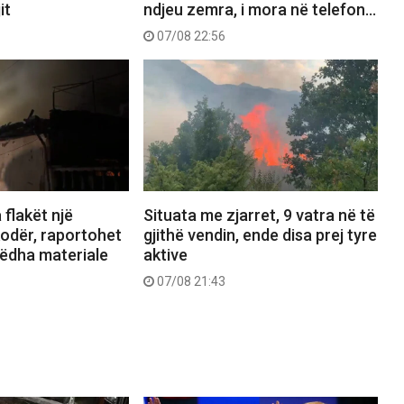
it
ndjeu zemra, i mora në telefon…
07/08 22:56
 flakët një
Situata me zjarret, 9 vatra në të
odër, raportohet
gjithë vendin, ende disa prej tyre
ëdha materiale
aktive
07/08 21:43