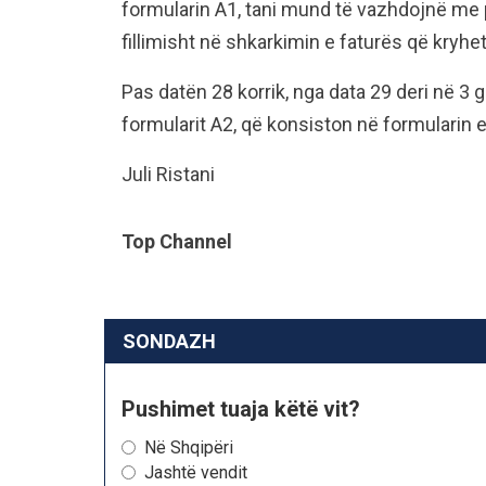
formularin A1, tani mund të vazhdojnë me p
fillimisht në shkarkimin e faturës që kryhet
Pas datën 28 korrik, nga data 29 deri në 3
formularit A2, që konsiston në formularin 
Juli Ristani
Top Channel
SONDAZH
Pushimet tuaja këtë vit?
Në Shqipëri
Jashtë vendit