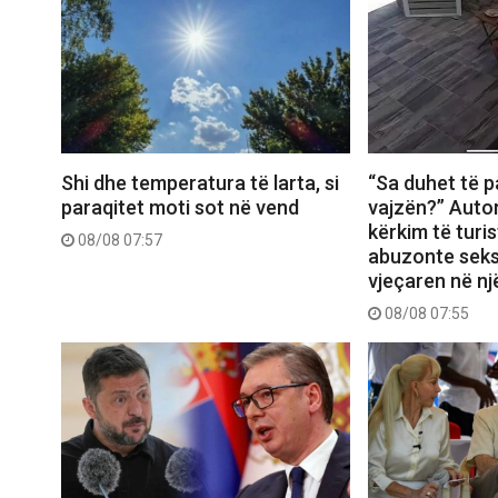
Shi dhe temperatura të larta, si
“Sa duhet të p
paraqitet moti sot në vend
vajzën?” Autor
kërkim të turis
08/08 07:57
abuzonte seks
vjeçaren në nj
08/08 07:55