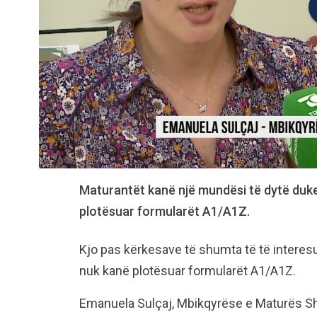
Maturantët kanë një mundësi të dytë duke 
plotësuar formularët A1/A1Z.
Kjo pas kërkesave të shumta të të intere
nuk kanë plotësuar formularët A1/A1Z.
Emanuela Sulçaj, Mbikqyrëse e Maturës Sht