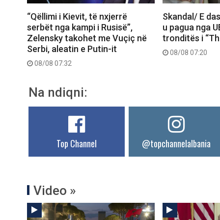
“Qëllimi i Kievit, të nxjerrë
Skandal/ E das
serbët nga kampi i Rusisë”,
u pagua nga U
Zelensky takohet me Vuçiç në
tronditës i “T
Serbi, aleatin e Putin-it
08/08 07:20
08/08 07:32
Na ndiqni:
Top Channel
@topchannelalbania
Video »