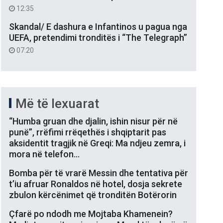
12:35
Skandal/ E dashura e Infantinos u pagua nga
UEFA, pretendimi tronditës i “The Telegraph”
07:20
Më të lexuarat
“Humba gruan dhe djalin, ishin nisur për në
punë”, rrëfimi rrëqethës i shqiptarit pas
aksidentit tragjik në Greqi: Ma ndjeu zemra, i
mora në telefon…
Bomba për të vrarë Messin dhe tentativa për
t’iu afruar Ronaldos në hotel, dosja sekrete
zbulon kërcënimet që tronditën Botërorin
Çfarë po ndodh me Mojtaba Khamenein?