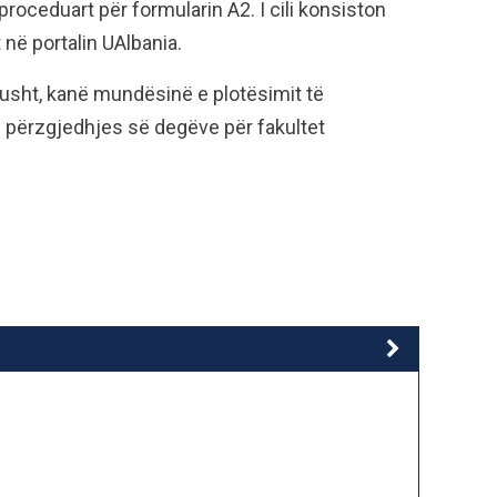
roceduart për formularin A2. I cili konsiston
 në portalin UAlbania.
 gusht, kanë mundësinë e plotësimit të
e përzgjedhjes së degëve për fakultet