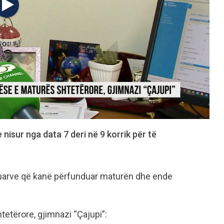
nisur nga data 7 deri në 9 korrik për të
suarve që kanë përfunduar maturën dhe ende
etërore, gjimnazi “Çajupi”: