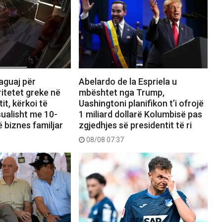
Abelardo de la Espriela u
aguaj për
mbështet nga Trump,
itetet greke në
Uashingtoni planifikon t’i ofrojë
tit, kërkoi të
1 miliard dollarë Kolumbisë pas
ualisht me 10-
zgjedhjes së presidentit të ri
ë biznes familjar
08/08 07:37