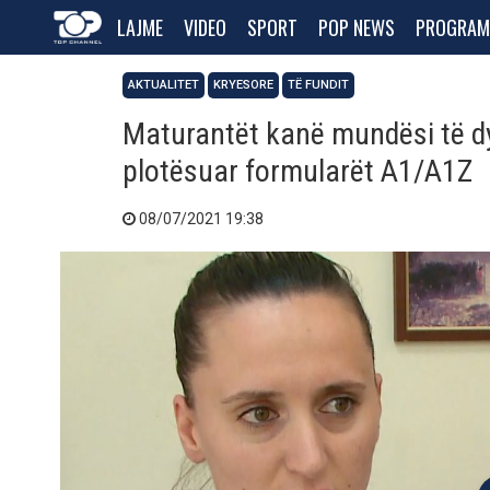
LAJME
VIDEO
SPORT
POP NEWS
PROGRAM
AKTUALITET
KRYESORE
TË FUNDIT
Maturantët kanë mundësi të dyt
plotësuar formularët A1/A1Z
08/07/2021 19:38