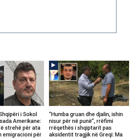
Shqipëri i Sokol
“Humba gruan dhe djalin, ishin
sada Amerikane:
nisur për në punë”, rrëfimi
ë strehë për ata
rrëqethës i shqiptarit pas
n emigracioni për
aksidentit tragjik në Greqi: Ma