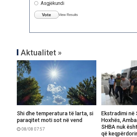
Asgjëkundi
Vote
View Results
Aktualitet »
Shi dhe temperatura të larta, si
Ekstradimi në 
paraqitet moti sot në vend
Hoxhës, Amba
SHBA nuk ësht
08/08 07:57
që keqpërdori