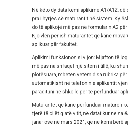
Në këto dy data kemi aplikime A1/A1Z, që do
pra i hyrjes së maturantit në sistem. Ky ësh
do të aplikojë më pas në formularin A2 për 
Kjo vlen për ish maturantët që kanë mbvaru
aplikuar për fakultet.
Aplikimi funksionon si vijon: Mjafton të l
më pas na shfaqet një sitem i tillë, ku shum
plotësuara, mbeten vetëm disa rubrika për t
automatikisht në telefonin e aplikantit vj
paraqituni në shkollë për të përfunduar apl
Maturantët që kanë përfunduar maturën këtë
tjerë të cilët gjatë vitit, në datat kur ne 
janar ose në mars 2021, që ne kemi bërë ap