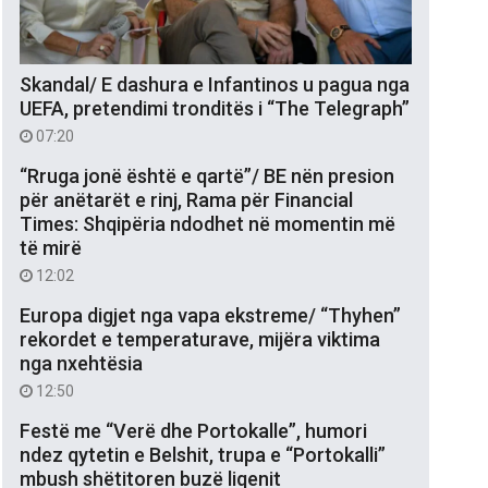
Skandal/ E dashura e Infantinos u pagua nga
UEFA, pretendimi tronditës i “The Telegraph”
07:20
“Rruga jonë është e qartë”/ BE nën presion
për anëtarët e rinj, Rama për Financial
Times: Shqipëria ndodhet në momentin më
të mirë
12:02
Europa digjet nga vapa ekstreme/ “Thyhen”
rekordet e temperaturave, mijëra viktima
nga nxehtësia
12:50
Festë me “Verë dhe Portokalle”, humori
ndez qytetin e Belshit, trupa e “Portokalli”
mbush shëtitoren buzë liqenit