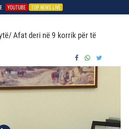
E
YOUTUBE
TOP NEWS LIVE
ë/ Afat deri në 9 korrik për të