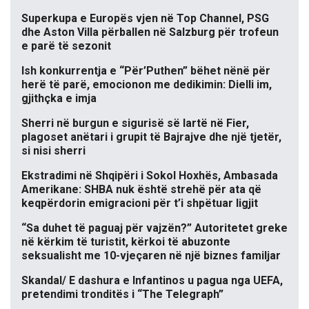
Superkupa e Europës vjen në Top Channel, PSG
dhe Aston Villa përballen në Salzburg për trofeun
e parë të sezonit
Ish konkurrentja e “Për’Puthen” bëhet nënë për
herë të parë, emocionon me dedikimin: Dielli im,
gjithçka e imja
Sherri në burgun e sigurisë së lartë në Fier,
plagoset anëtari i grupit të Bajrajve dhe një tjetër,
si nisi sherri
Ekstradimi në Shqipëri i Sokol Hoxhës, Ambasada
Amerikane: SHBA nuk është strehë për ata që
keqpërdorin emigracioni për t’i shpëtuar ligjit
“Sa duhet të paguaj për vajzën?” Autoritetet greke
në kërkim të turistit, kërkoi të abuzonte
seksualisht me 10-vjeçaren në një biznes familjar
Skandal/ E dashura e Infantinos u pagua nga UEFA,
pretendimi tronditës i “The Telegraph”