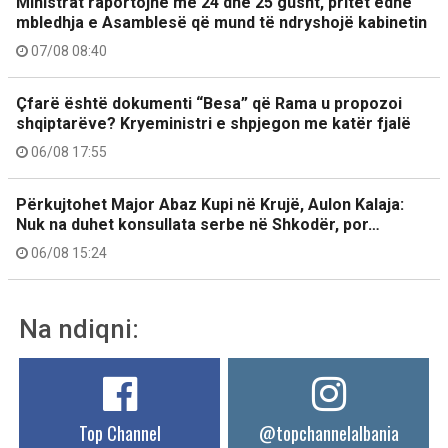
Ministrat raportojnë më 24 dhe 25 gusht, pritet edhe
mbledhja e Asamblesë që mund të ndryshojë kabinetin
07/08 08:40
Çfarë është dokumenti “Besa” që Rama u propozoi
shqiptarëve? Kryeministri e shpjegon me katër fjalë
06/08 17:55
Përkujtohet Major Abaz Kupi në Krujë, Aulon Kalaja:
Nuk na duhet konsullata serbe në Shkodër, por…
06/08 15:24
Na ndiqni:
Top Channel
@topchannelalbania