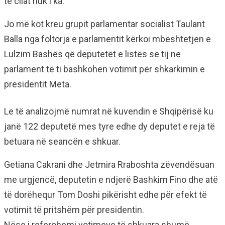
të cilat nuk i ka.
Jo më kot kreu grupit parlamentar socialist Taulant
Balla nga foltorja e parlamentit kërkoi mbështetjen e
Lulzim Bashës që deputetët e listës së tij ne
parlament të ti bashkohen votimit për shkarkimin e
presidentit Meta.
Le të analizojmë numrat në kuvendin e Shqipërisë ku
janë 122 deputetë mes tyre edhe dy deputet e reja të
betuara në seancën e shkuar.
Getiana Cakrani dhe Jetmira Rraboshta zëvendësuan
me urgjencë, deputetin e ndjerë Bashkim Fino dhe atë
të dorëhequr Tom Doshi pikërisht edhe për efekt të
votimit të pritshëm për presidentin.
Nëse i referohemi votimeve të shkuara shumë