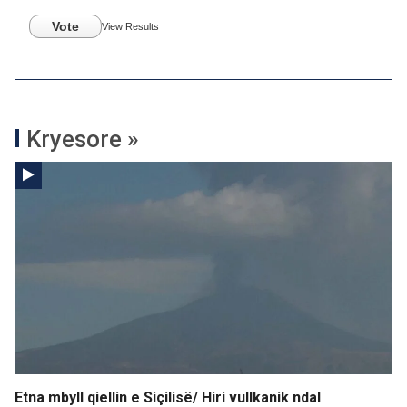
Vote
View Results
Kryesore »
Etna mbyll qiellin e Siçilisë/ Hiri vullkanik ndal