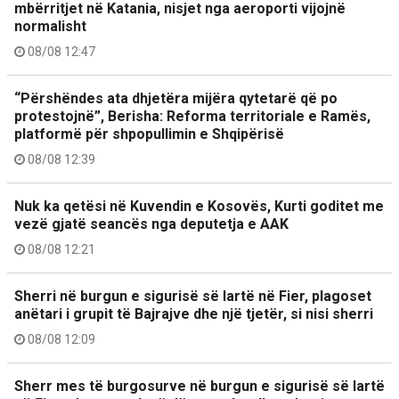
mbërritjet në Katania, nisjet nga aeroporti vijojnë
normalisht
08/08 12:47
“Përshëndes ata dhjetëra mijëra qytetarë që po
protestojnë”, Berisha: Reforma territoriale e Ramës,
platformë për shpopullimin e Shqipërisë
08/08 12:39
Nuk ka qetësi në Kuvendin e Kosovës, Kurti goditet me
vezë gjatë seancës nga deputetja e AAK
08/08 12:21
Sherri në burgun e sigurisë së lartë në Fier, plagoset
anëtari i grupit të Bajrajve dhe një tjetër, si nisi sherri
08/08 12:09
Sherr mes të burgosurve në burgun e sigurisë së lartë