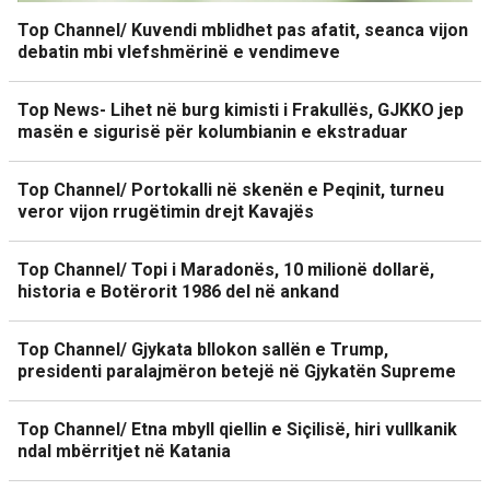
Top Channel/ Kuvendi mblidhet pas afatit, seanca vijon
debatin mbi vlefshmërinë e vendimeve
Top News- Lihet në burg kimisti i Frakullës, GJKKO jep
masën e sigurisë për kolumbianin e ekstraduar
Top Channel/ Portokalli në skenën e Peqinit, turneu
veror vijon rrugëtimin drejt Kavajës
Top Channel/ Topi i Maradonës, 10 milionë dollarë,
historia e Botërorit 1986 del në ankand
Top Channel/ Gjykata bllokon sallën e Trump,
presidenti paralajmëron betejë në Gjykatën Supreme
Top Channel/ Etna mbyll qiellin e Siçilisë, hiri vullkanik
ndal mbërritjet në Katania