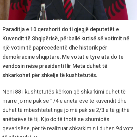
Paraditja e 10 qershorit do ti gjegjë deputetët e
Kuvendit të Shqipërisë, përballë kutisë së votimit në
një votim të paprecedentë dhe historik për
demokracinë shqiptare. Me votat e tyre ata do të
vendosin nëse presidenti Ilir Meta duhet të
shkarkohet për shkelje të kushtetutës.
Neni 88 i kushtetutës kërkon që shkarkimi duhet të
marrë jo më pak se 1/4 e anëtarëve të kuvendit dhe
duhet të mbështetet nga jo më pak se 2/3 e të gjithë
anëtarëve të tij. Kjo do të thotë se shumicës
qeverisëse, për të realizuar shkarkimin i duhen 94 vota