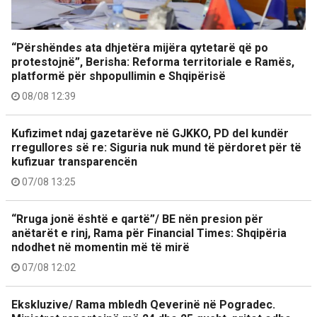
“Përshëndes ata dhjetëra mijëra qytetarë që po
protestojnë”, Berisha: Reforma territoriale e Ramës,
platformë për shpopullimin e Shqipërisë
08/08 12:39
Kufizimet ndaj gazetarëve në GJKKO, PD del kundër
rregullores së re: Siguria nuk mund të përdoret për të
kufizuar transparencën
07/08 13:25
“Rruga jonë është e qartë”/ BE nën presion për
anëtarët e rinj, Rama për Financial Times: Shqipëria
ndodhet në momentin më të mirë
07/08 12:02
Ekskluzive/ Rama mbledh Qeverinë në Pogradec.