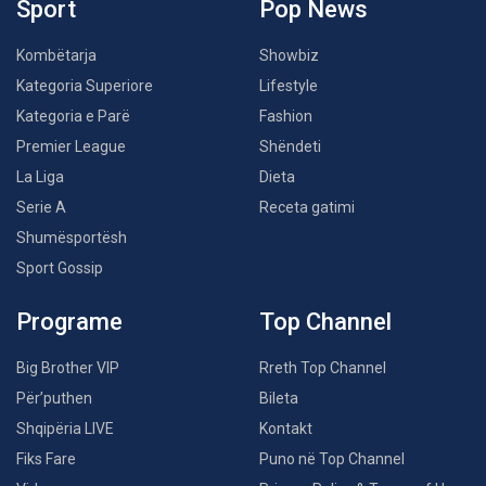
Sport
Pop News
Kombëtarja
Showbiz
Kategoria Superiore
Lifestyle
Kategoria e Parë
Fashion
Premier League
Shëndeti
La Liga
Dieta
Serie A
Receta gatimi
Shumësportësh
Sport Gossip
Programe
Top Channel
Big Brother VIP
Rreth Top Channel
Për’puthen
Bileta
Shqipëria LIVE
Kontakt
Fiks Fare
Puno në Top Channel