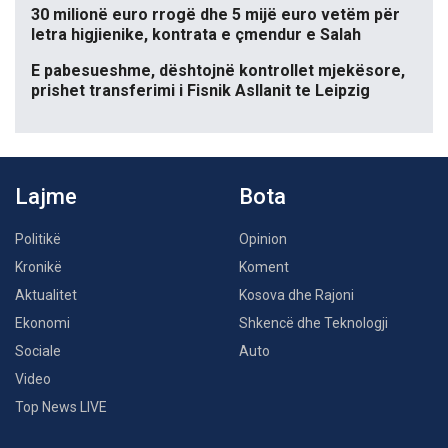
30 milionë euro rrogë dhe 5 mijë euro vetëm për
letra higjienike, kontrata e çmendur e Salah
E pabesueshme, dështojnë kontrollet mjekësore,
prishet transferimi i Fisnik Asllanit te Leipzig
Lajme
Bota
Politikë
Opinion
Kronikë
Koment
Aktualitet
Kosova dhe Rajoni
Ekonomi
Shkencë dhe Teknologji
Sociale
Auto
Video
Top News LIVE