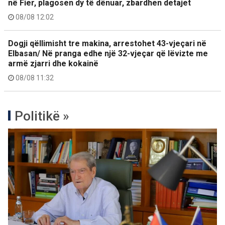
në Fier, plagosen dy të dënuar, zbardhen detajet
08/08 12:02
Dogji qëllimisht tre makina, arrestohet 43-vjeçari në
Elbasan/ Në pranga edhe një 32-vjeçar që lëvizte me
armë zjarri dhe kokainë
08/08 11:32
Politikë »