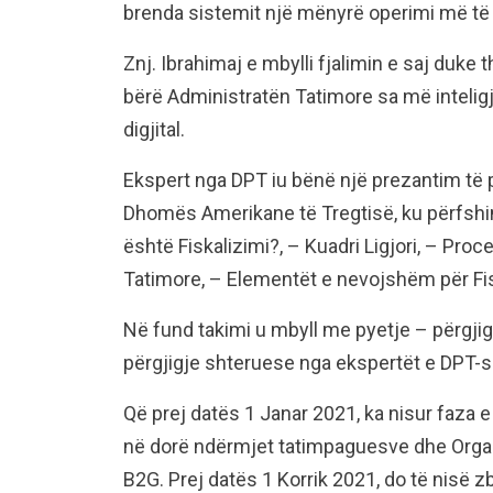
brenda sistemit një mënyrë operimi më të 
Znj. Ibrahimaj e mbylli fjalimin e saj duke 
bërë Administratën Tatimore sa më inteligj
digjital.
Ekspert nga DPT iu bënë një prezantim të 
Dhomës Amerikane të Tregtisë, ku përfshin
është Fiskalizimi?, – Kuadri Ligjori, – Proc
Tatimore, – Elementët e nevojshëm për Fiska
Në fund takimi u mbyll me pyetje – përgji
përgjigje shteruese nga ekspertët e DPT-s
Që prej datës 1 Janar 2021, ka nisur faza e
në dorë ndërmjet tatimpaguesve dhe Organ
B2G. Prej datës 1 Korrik 2021, do të nisë z