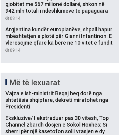
gjobitet me 567 milionë dollarë, shkon në
942 mln totali i ndëshkimeve të papaguara
08:14
Argjentina kundër europianëve, shpall hapur
mbështetjen e plotë për Gianni Infantinon: E
vlerësojmë çfarë ka bërë në 10 vitet e fundit
09:14
Më të lexuarat
Vajza e ish-ministrit Beqaj heq dorë nga
shtetësia shqiptare, dekreti miratohet nga
Presidenti
Ekskluzive/ I ekstraduar pas 30 vitesh, Top
Channel zbardh dosjen e Sokol Hoxhës: Si
sherri për një kasetofon solli vrasjen e dy