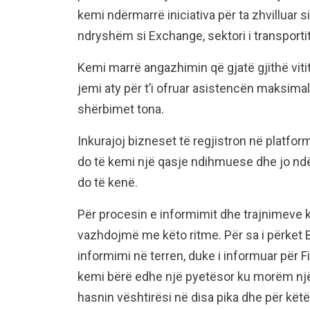
kemi ndërmarrë iniciativa për ta zhvilluar 
ndryshëm si Exchange, sektori i transportit
Kemi marrë angazhimin që gjatë gjithë vitit
jemi aty për t’i ofruar asistencën maksimale
shërbimet tona.
Inkurajoj bizneset të regjistron në platfor
do të kemi një qasje ndihmuese dhe jo nd
do të kenë.
Për procesin e informimit dhe trajnimeve 
vazhdojmë me këto ritme. Për sa i përket B
informimi në terren, duke i informuar për F
kemi bërë edhe një pyetësor ku morëm një
hasnin vështirësi në disa pika dhe për kët