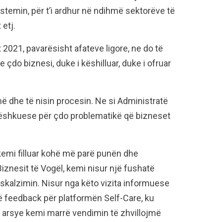
sistemin, për t’i ardhur në ndihmë sektorëve të
 etj.
 2021, pavarësisht afateve ligore, ne do të
 çdo biznesi, duke i këshilluar, duke i ofruar
më dhe të nisin procesin. Ne si Administratë
ëshkuese për çdo problematikë që bizneset
kemi filluar kohë më parë punën dhe
iznesit të Vogël, kemi nisur një fushatë
iskalzimin. Nisur nga këto vizita informuese
 feedback për platformën Self-Care, ku
ë arsye kemi marrë vendimin të zhvillojmë