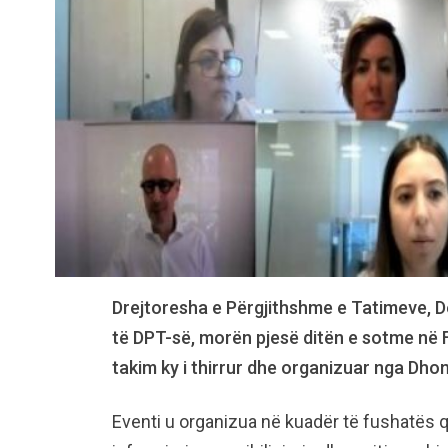
Drejtoresha e Përgjithshme e Tatimeve, Del
të DPT-së, morën pjesë ditën e sotme në F
takim ky i thirrur dhe organizuar nga Dh
Eventi u organizua në kuadër të fushatës 