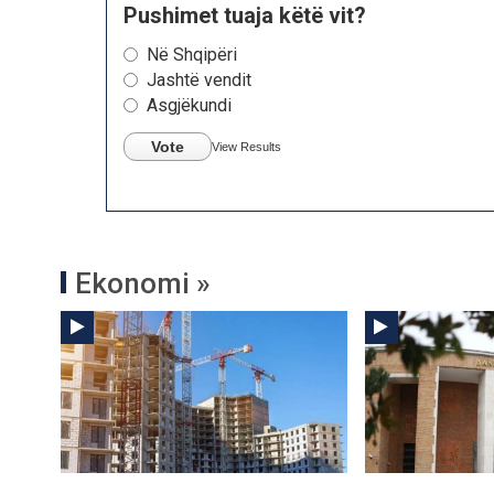
Pushimet tuaja këtë vit?
Në Shqipëri
Jashtë vendit
Asgjëkundi
Vote
View Results
Ekonomi »