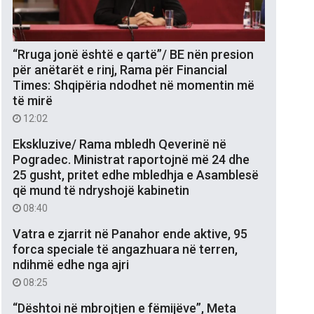
“Rruga jonë është e qartë”/ BE nën presion
për anëtarët e rinj, Rama për Financial
Times: Shqipëria ndodhet në momentin më
të mirë
12:02
Ekskluzive/ Rama mbledh Qeverinë në
Pogradec. Ministrat raportojnë më 24 dhe
25 gusht, pritet edhe mbledhja e Asamblesë
që mund të ndryshojë kabinetin
08:40
Vatra e zjarrit në Panahor ende aktive, 95
forca speciale të angazhuara në terren,
ndihmë edhe nga ajri
08:25
“Dështoi në mbrojtjen e fëmijëve”, Meta