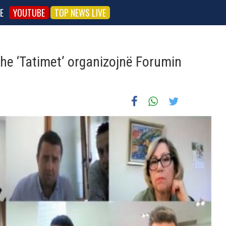
E
YOUTUBE
TOP NEWS LIVE
he ‘Tatimet’ organizojnë Forumin