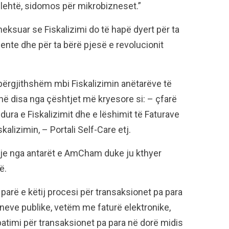
lehtë, sidomos për mikrobizneset.”
theksuar se Fiskalizimi do të hapë dyert për ta
ente dhe për ta bërë pjesë e revolucionit
përgjithshëm mbi Fiskalizimin anëtarëve të
ë disa nga çështjet më kryesore si: – çfarë
edura e Fiskalizimit dhe e lëshimit të Faturave
lizimin, – Portali Self-Care etj.
gje nga antarët e AmCham duke ju kthyer
ë.
 parë e këtij procesi për transaksionet pa para
eve publike, vetëm me faturë elektronike,
batimi për transaksionet pa para në dorë midis