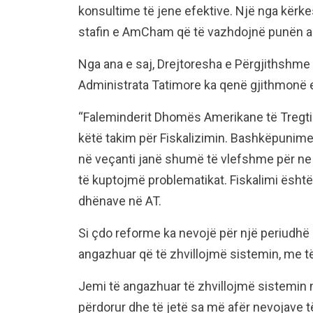
konsultime të jene efektive. Një nga kërke
stafin e AmCham që të vazhdojnë punën akti
Nga ana e saj, Drejtoresha e Përgjithshme
Administrata Tatimore ka qenë gjithmonë e
“Faleminderit Dhomës Amerikane të Tregtisë
këtë takim për Fiskalizimin. Bashkëpunim
në veçanti janë shumë të vlefshme për ne 
të kuptojmë problematikat. Fiskalimi është
dhënave në AT.
Si çdo reforme ka nevojë për një periudhë a
angazhuar që të zhvillojmë sistemin, me të g
Jemi të angazhuar të zhvillojmë sistemin n
përdorur dhe të jetë sa më afër nevojave 