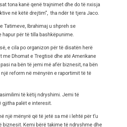
sat tona kanë qenë trajnimet dhe do të nxisja
ve në këtë drejtim”, tha ndër të tjera Jaco.
 e Tatimeve, Ibrahimaj u shpreh se
 hapur për të tilla bashkëpunime.
, e cila po organizon për të disatën herë
et me Dhomat e Tregtisë dhe atë Amerikane
pasi na bën të jemi më afër biznesit, na bën
 një reform në mënyrën e raportimit të të
similimi të këtij ndryshimi. Jemi të
jitha palët e interesit.
ë një mënyrë që të jetë sa më i lehtë për t’u
të biznesit. Kemi bërë takime të ndryshme dhe