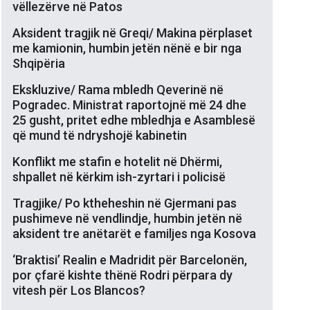
vëllezërve në Patos
Aksident tragjik në Greqi/ Makina përplaset
me kamionin, humbin jetën nënë e bir nga
Shqipëria
Ekskluzive/ Rama mbledh Qeverinë në
Pogradec. Ministrat raportojnë më 24 dhe
25 gusht, pritet edhe mbledhja e Asamblesë
që mund të ndryshojë kabinetin
Konflikt me stafin e hotelit në Dhërmi,
shpallet në kërkim ish-zyrtari i policisë
Tragjike/ Po ktheheshin në Gjermani pas
pushimeve në vendlindje, humbin jetën në
aksident tre anëtarët e familjes nga Kosova
‘Braktisi’ Realin e Madridit për Barcelonën,
por çfarë kishte thënë Rodri përpara dy
vitesh për Los Blancos?