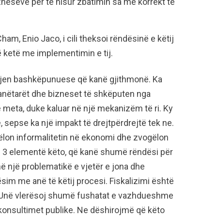
izneseve për të nisur zbatimin sa më korrekt të
ham, Enio Jaco, i cili theksoi rëndësinë e këtij
ë ketë me implementimin e tij.
sjen bashkëpunuese që kanë gjithmonë. Ka
anëtarët dhe bizneset të shkëputen nga
të meta, duke kaluar në një mekanizëm të ri. Ky
, sepse ka një impakt të drejtpërdrejtë tek ne.
gëlon informalitetin në ekonomi dhe zvogëlon
. 3 elementë këto, që kanë shumë rëndësi për
 një problematikë e vjetër e jona dhe
m me anë të këtij procesi. Fiskalizimi është
 Unë vlerësoj shumë fushatat e vazhdueshme
konsultimet publike. Ne dëshirojmë që këto