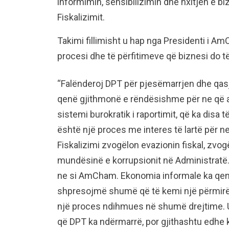
informimin, sensibilizimin dhe nxitjen e b
Fiskalizimit.
Takimi fillimisht u hap nga Presidenti i AmC
procesi dhe të përfitimeve që biznesi do t
“Falënderoj DPT për pjesëmarrjen dhe qa
qenë gjithmonë e rëndësishme për ne që 
sistemi burokratik i raportimit, që ka disa 
është një proces me interes të lartë për ne
Fiskalizimi zvogëlon evazionin fiskal, zvo
mundësinë e korrupsionit në Administratë
ne si AmCham. Ekonomia informale ka qenë
shpresojmë shumë që të kemi një përmirësi
një proces ndihmues në shumë drejtime.
që DPT ka ndërmarrë, por gjithashtu edhe 