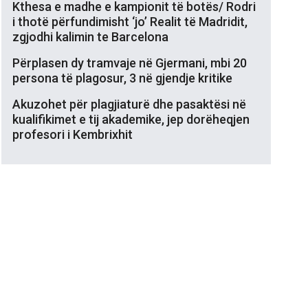
Kthesa e madhe e kampionit të botës/ Rodri
i thotë përfundimisht ‘jo’ Realit të Madridit,
zgjodhi kalimin te Barcelona
Përplasen dy tramvaje në Gjermani, mbi 20
persona të plagosur, 3 në gjendje kritike
Akuzohet për plagjiaturë dhe pasaktësi në
kualifikimet e tij akademike, jep dorëheqjen
profesori i Kembrixhit