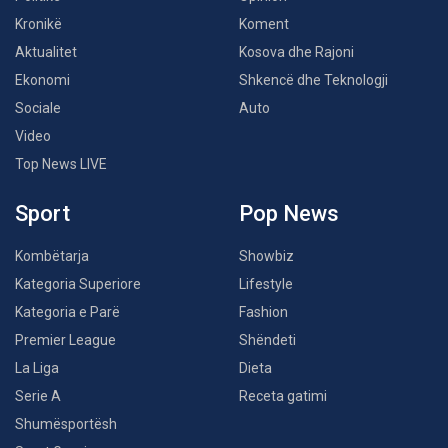
Kronikë
Koment
Aktualitet
Kosova dhe Rajoni
Ekonomi
Shkencë dhe Teknologji
Sociale
Auto
Video
Top News LIVE
Sport
Pop News
Kombëtarja
Showbiz
Kategoria Superiore
Lifestyle
Kategoria e Parë
Fashion
Premier League
Shëndeti
La Liga
Dieta
Serie A
Receta gatimi
Shumësportësh