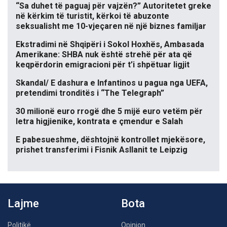
“Sa duhet të paguaj për vajzën?” Autoritetet greke
në kërkim të turistit, kërkoi të abuzonte
seksualisht me 10-vjeçaren në një biznes familjar
Ekstradimi në Shqipëri i Sokol Hoxhës, Ambasada
Amerikane: SHBA nuk është strehë për ata që
keqpërdorin emigracioni për t’i shpëtuar ligjit
Skandal/ E dashura e Infantinos u pagua nga UEFA,
pretendimi tronditës i “The Telegraph”
30 milionë euro rrogë dhe 5 mijë euro vetëm për
letra higjienike, kontrata e çmendur e Salah
E pabesueshme, dështojnë kontrollet mjekësore,
prishet transferimi i Fisnik Asllanit te Leipzig
Lajme
Bota
Politikë
Opinion