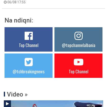
06/08 17:55
Na ndiqni:
Top Channel
@topchannelalbania
@tchbreakingnews
Top Channel
Video »