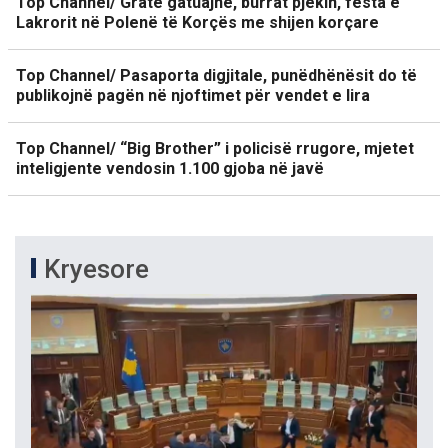
Top Channel/ Gratë gatuajnë, burrat pjekin, festa e
Lakrorit në Polenë të Korçës me shijen korçare
Top Channel/ Pasaporta digjitale, punëdhënësit do të
publikojnë pagën në njoftimet për vendet e lira
Top Channel/ “Big Brother” i policisë rrugore, mjetet
inteligjente vendosin 1.100 gjoba në javë
Kryesore