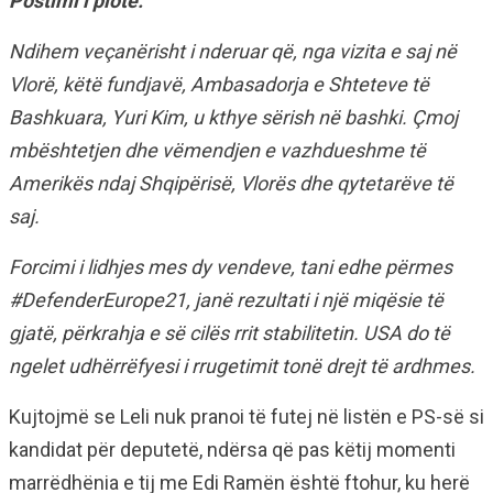
Postimi i plotë:
Ndihem veçanërisht i nderuar që, nga vizita e saj në
Vlorë, këtë fundjavë, Ambasadorja e Shteteve të
Bashkuara, Yuri Kim, u kthye sërish në bashki. Çmoj
mbështetjen dhe vëmendjen e vazhdueshme të
Amerikës ndaj Shqipërisë, Vlorës dhe qytetarëve të
saj.
Forcimi i lidhjes mes dy vendeve, tani edhe përmes
#DefenderEurope21, janë rezultati i një miqësie të
gjatë, përkrahja e së cilës rrit stabilitetin. USA do të
ngelet udhërrëfyesi i rrugetimit tonë drejt të ardhmes.
Kujtojmë se Leli nuk pranoi të futej në listën e PS-së si
kandidat për deputetë, ndërsa që pas këtij momenti
marrëdhënia e tij me Edi Ramën është ftohur, ku herë