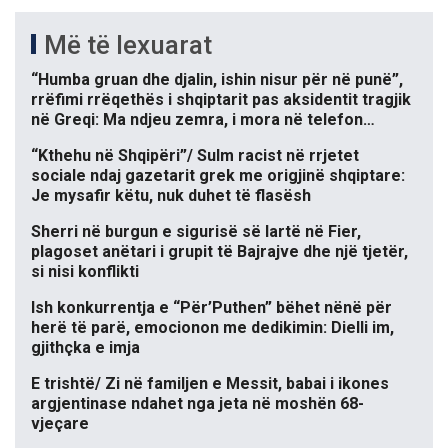
Më të lexuarat
“Humba gruan dhe djalin, ishin nisur për në punë”,
rrëfimi rrëqethës i shqiptarit pas aksidentit tragjik
në Greqi: Ma ndjeu zemra, i mora në telefon…
“Kthehu në Shqipëri”/ Sulm racist në rrjetet
sociale ndaj gazetarit grek me origjinë shqiptare:
Je mysafir këtu, nuk duhet të flasësh
Sherri në burgun e sigurisë së lartë në Fier,
plagoset anëtari i grupit të Bajrajve dhe një tjetër,
si nisi konflikti
Ish konkurrentja e “Për’Puthen” bëhet nënë për
herë të parë, emocionon me dedikimin: Dielli im,
gjithçka e imja
E trishtë/ Zi në familjen e Messit, babai i ikones
argjentinase ndahet nga jeta në moshën 68-
vjeçare