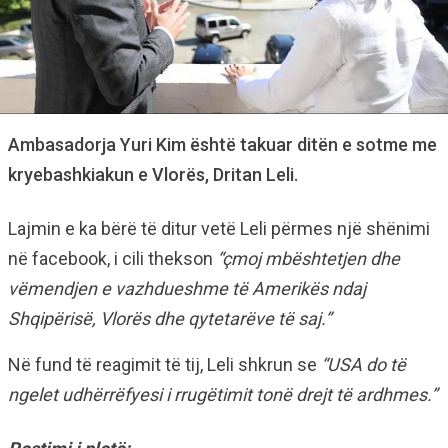
Ambasadorja Yuri Kim është takuar ditën e sotme me
kryebashkiakun e Vlorës, Dritan Leli.
Lajmin e ka bërë të ditur vetë Leli përmes një shënimi
në facebook, i cili thekson
“
çmoj mbështetjen dhe
vëmendjen e vazhdueshme të Amerikës ndaj
Shqipërisë, Vlorës dhe qytetarëve të saj.”
Në fund të reagimit të tij, Leli shkrun se
“USA do të
ngelet udhërrëfyesi i rrugëtimit tonë drejt të ardhmes.”