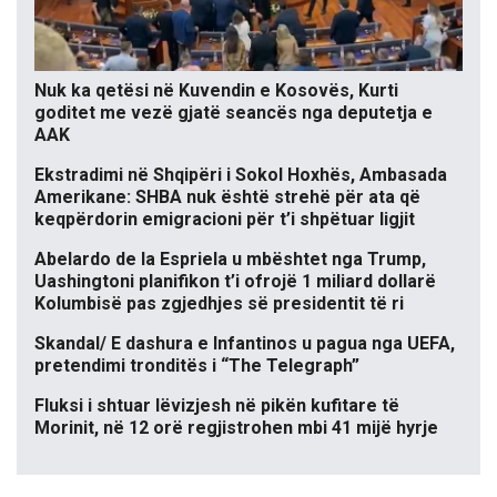
Nuk ka qetësi në Kuvendin e Kosovës, Kurti
goditet me vezë gjatë seancës nga deputetja e
AAK
Ekstradimi në Shqipëri i Sokol Hoxhës, Ambasada
Amerikane: SHBA nuk është strehë për ata që
keqpërdorin emigracioni për t’i shpëtuar ligjit
Abelardo de la Espriela u mbështet nga Trump,
Uashingtoni planifikon t’i ofrojë 1 miliard dollarë
Kolumbisë pas zgjedhjes së presidentit të ri
Skandal/ E dashura e Infantinos u pagua nga UEFA,
pretendimi tronditës i “The Telegraph”
Fluksi i shtuar lëvizjesh në pikën kufitare të
Morinit, në 12 orë regjistrohen mbi 41 mijë hyrje