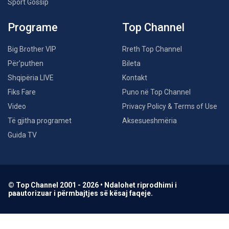
Sport Gossip
Programe
Top Channel
Big Brother VIP
Rreth Top Channel
Për’puthen
Bileta
Shqipëria LIVE
Kontakt
Fiks Fare
Puno në Top Channel
Video
Privacy Policy & Terms of Use
Të gjitha programet
Aksesueshmëria
Guida TV
© Top Channel 2001 - 2026 • Ndalohet riprodhimi i
paautorizuar i përmbajtjes së kësaj faqeje.