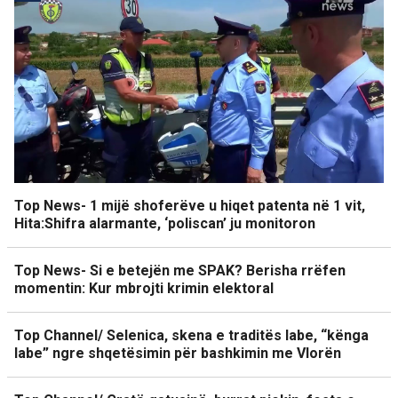
Top News- 1 mijë shoferëve u hiqet patenta në 1 vit,
Hita:Shifra alarmante, ‘poliscan’ ju monitoron
Top News- Si e betejën me SPAK? Berisha rrëfen
momentin: Kur mbrojti krimin elektoral
Top Channel/ Selenica, skena e traditës labe, “kënga
labe” ngre shqetësimin për bashkimin me Vlorën