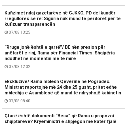
Kufizimet ndaj gazetarëve në GJKKO, PD del kundër
rregullores së re: Siguria nuk mund të përdoret për të
kufizuar transparencën
07/08 13:25
“Rruga jonë është e qartë”/ BE nën presion për
anëtarët e rinj, Rama për Financial Times: Shqipëria
ndodhet në momentin më të mirë
07/08 12:02
Ekskluzive/ Rama mbledh Qeverinë në Pogradec.
Ministrat raportojnë më 24 dhe 25 gusht, pritet edhe
mbledhja e Asamblesë që mund të ndryshojë kabinetin
07/08 08:40
Çfarë është dokumenti “Besa” që Rama u propozoi
shqiptarëve? Kryeministri e shpjegon me katër fjalë