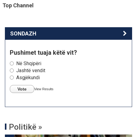
Top Channel
SONDAZH
Pushimet tuaja këtë vit?
Në Shqipëri
Jashtë vendit
Asgjëkundi
Vote
View Results
Politikë »