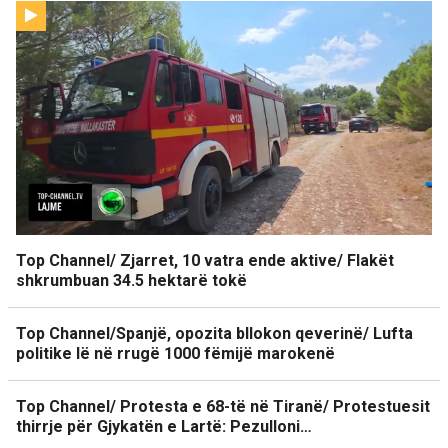
Top Channel/ Zjarret, 10 vatra ende aktive/ Flakët
shkrumbuan 34.5 hektarë tokë
Top Channel/Spanjë, opozita bllokon qeverinë/ Lufta
politike lë në rrugë 1000 fëmijë marokenë
Top Channel/ Protesta e 68-të në Tiranë/ Protestuesit
thirrje për Gjykatën e Lartë: Pezulloni…