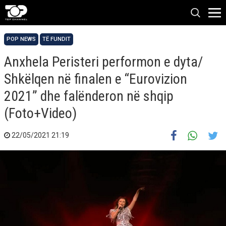
POP NEWS
TË FUNDIT
Anxhela Peristeri performon e dyta/
Shkëlqen në finalen e “Eurovizion
2021” dhe falënderon në shqip
(Foto+Video)
22/05/2021 21:19