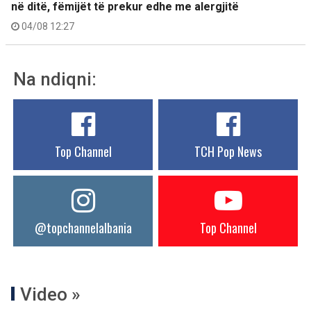
në ditë, fëmijët të prekur edhe me alergjitë
04/08 12:27
Na ndiqni:
Top Channel
TCH Pop News
@topchannelalbania
Top Channel
Video »