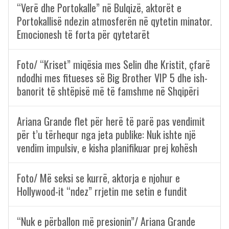
“Verë dhe Portokalle” në Bulqizë, aktorët e
Portokallisë ndezin atmosferën në qytetin minator.
Emocionesh të forta për qytetarët
Foto/ “Kriset” miqësia mes Selin dhe Kristit, çfarë
ndodhi mes fitueses së Big Brother VIP 5 dhe ish-
banorit të shtëpisë më të famshme në Shqipëri
Ariana Grande flet për herë të parë pas vendimit
për t’u tërhequr nga jeta publike: Nuk ishte një
vendim impulsiv, e kisha planifikuar prej kohësh
Foto/ Më seksi se kurrë, aktorja e njohur e
Hollywood-it “ndez” rrjetin me setin e fundit
“Nuk e përballon më presionin”/ Ariana Grande