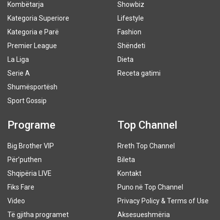
Kombëtarja
Showbiz
Kategoria Superiore
Lifestyle
Kategoria e Parë
Fashion
Premier League
Shëndeti
La Liga
Dieta
Serie A
Receta gatimi
Shumësportësh
Sport Gossip
Programe
Top Channel
Big Brother VIP
Rreth Top Channel
Për’puthen
Bileta
Shqipëria LIVE
Kontakt
Fiks Fare
Puno në Top Channel
Video
Privacy Policy & Terms of Use
Të gjitha programet
Aksesueshmëria