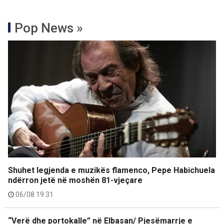
Pop News »
Shuhet legjenda e muzikës flamenco, Pepe Habichuela
ndërron jetë në moshën 81-vjeçare
06/08 19:31
“Verë dhe portokalle” në Elbasan/ Pjesëmarrje e