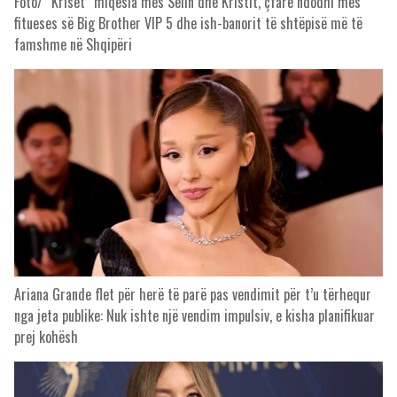
Foto/ “Kriset” miqësia mes Selin dhe Kristit, çfarë ndodhi mes
fitueses së Big Brother VIP 5 dhe ish-banorit të shtëpisë më të
famshme në Shqipëri
Ariana Grande flet për herë të parë pas vendimit për t’u tërhequr
nga jeta publike: Nuk ishte një vendim impulsiv, e kisha planifikuar
prej kohësh