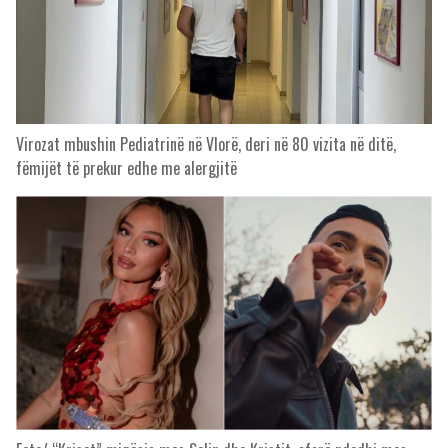
Virozat mbushin Pediatrinë në Vlorë, deri në 80 vizita në ditë,
fëmijët të prekur edhe me alergjitë