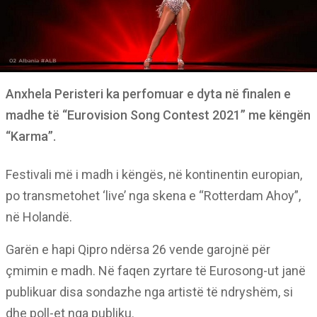
Anxhela Peristeri ka perfomuar e dyta në finalen e
madhe të “Eurovision Song Contest 2021” me këngën
“Karma”.
Festivali më i madh i këngës, në kontinentin europian,
po transmetohet ‘live’ nga skena e “Rotterdam Ahoy”,
në Holandë.
Garën e hapi Qipro ndërsa 26 vende garojnë për
çmimin e madh. Në faqen zyrtare të Eurosong-ut janë
publikuar disa sondazhe nga artistë të ndryshëm, si
dhe poll-et nga publiku.