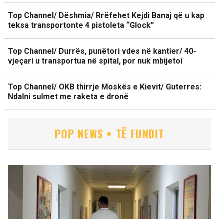
Top Channel/ Dëshmia/ Rrëfehet Kejdi Banaj që u kap
teksa transportonte 4 pistoleta “Glock”
Top Channel/ Durrës, punëtori vdes në kantier/ 40-
vjeçari u transportua në spital, por nuk mbijetoi
Top Channel/ OKB thirrje Moskës e Kievit/ Guterres:
Ndalni sulmet me raketa e dronë
POP NEWS • TË FUNDIT