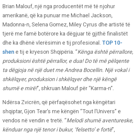
Brian Malouf, një nga producentët më të njohur
amerikanë, që ka punuar me Michael Jackson,
Madonna-n, Selena Gomez, Miley Cyrus dhe artistë të
tjerë me famë botërore ka dëgjuar të gjithë finalistët
dhe ka dhënë vlerësimin e tij profesional.
TOP 10-
shen
e tij e kryeson Shqipëria. “
Kënga është përrallore,
produksioni është përrallor, e dua! Do të më pëlqente
ta dëgjoja në një duet me Andrea Bocellin. Një vokal i
shkëlqyer, produksion i shkëlqyer dhe një këngë
shumë e mirë!
”, shkruan Malouf për “Karma-n”.
Ndërsa Zvicrën, që përfaqësohet nga këngëtari
shqiptar, Gjon Tear’s me këngën “Tout l’Univers” e
vendos në vendin e tretë. “
Melodi shumë aventureske,
kënduar nga një tenor i bukur, ‘felsetto’ e fortë
”,