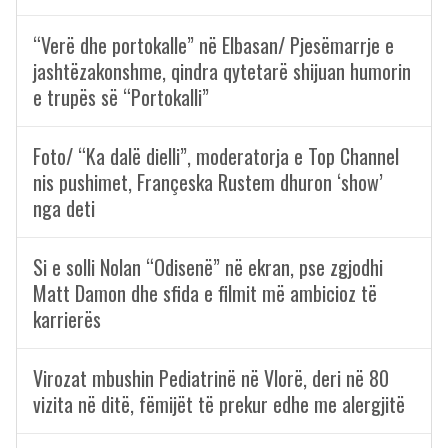
“Verë dhe portokalle” në Elbasan/ Pjesëmarrje e
jashtëzakonshme, qindra qytetarë shijuan humorin
e trupës së “Portokalli”
Foto/ “Ka dalë dielli”, moderatorja e Top Channel
nis pushimet, Françeska Rustem dhuron ‘show’
nga deti
Si e solli Nolan “Odisenë” në ekran, pse zgjodhi
Matt Damon dhe sfida e filmit më ambicioz të
karrierës
Virozat mbushin Pediatrinë në Vlorë, deri në 80
vizita në ditë, fëmijët të prekur edhe me alergjitë