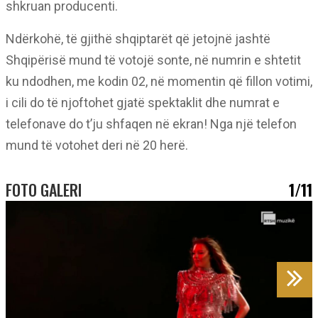
shkruan producenti.
Ndërkohë, të gjithë shqiptarët që jetojnë jashtë
Shqipërisë mund të votojë sonte, në numrin e shtetit
ku ndodhen, me kodin 02, në momentin që fillon votimi,
i cili do të njoftohet gjatë spektaklit dhe numrat e
telefonave do t’ju shfaqen në ekran! Nga një telefon
mund të votohet deri në 20 herë.
FOTO GALERI
1/11