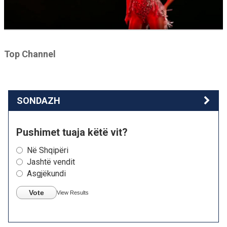
Top Channel
SONDAZH
Pushimet tuaja këtë vit?
Në Shqipëri
Jashtë vendit
Asgjëkundi
Vote
View Results