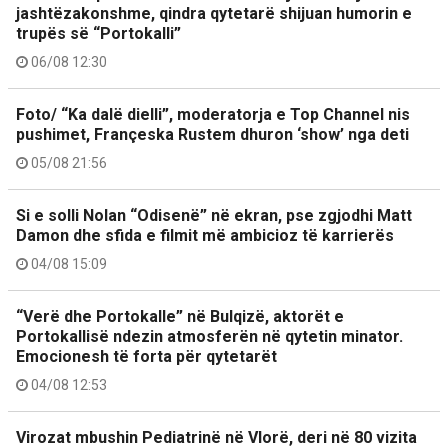
jashtëzakonshme, qindra qytetarë shijuan humorin e
trupës së “Portokalli”
06/08 12:30
Foto/ “Ka dalë dielli”, moderatorja e Top Channel nis
pushimet, Françeska Rustem dhuron ‘show’ nga deti
05/08 21:56
Si e solli Nolan “Odisenë” në ekran, pse zgjodhi Matt
Damon dhe sfida e filmit më ambicioz të karrierës
04/08 15:09
“Verë dhe Portokalle” në Bulqizë, aktorët e
Portokallisë ndezin atmosferën në qytetin minator.
Emocionesh të forta për qytetarët
04/08 12:53
Virozat mbushin Pediatrinë në Vlorë, deri në 80 vizita