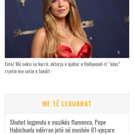
Foto/ Më seksi se kurrë, aktorja e njohur e Hollywood-it “ndez”
rrjetin me setin e fundit
ME TË LEXUARAT
Shuhet legjenda e muzikës flamenco, Pepe
Habichuela ndërron jetë në moshën 81-vjeçare