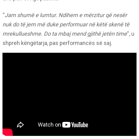
“
Jam shumë e lumtur. Ndihem e mërzitur që nesër
nuk do të jem më duke performuar në këtë skenë të
mrekullueshme. Do ta mbaj mend gjithë jetën time
“, u
shpreh këngëtarja, pas performancës së saj.