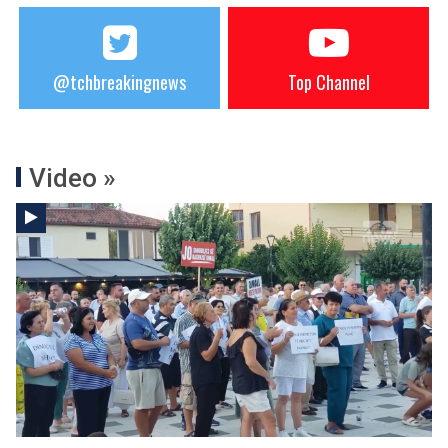
@tchbreakingnews
Top Channel
Video »