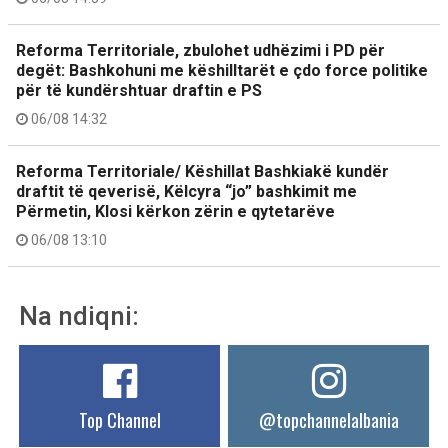
Reforma Territoriale, zbulohet udhëzimi i PD për
degët: Bashkohuni me këshilltarët e çdo force politike
për të kundërshtuar draftin e PS
06/08 14:32
Reforma Territoriale/ Këshillat Bashkiakë kundër
draftit të qeverisë, Këlcyra “jo” bashkimit me
Përmetin, Klosi kërkon zërin e qytetarëve
06/08 13:10
Na ndiqni:
Top Channel
@topchannelalbania