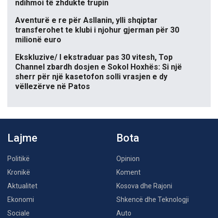
ndihmoi të zhdukte trupin
Aventurë e re për Asllanin, ylli shqiptar
transferohet te klubi i njohur gjerman për 30
milionë euro
Ekskluzive/ I ekstraduar pas 30 vitesh, Top
Channel zbardh dosjen e Sokol Hoxhës: Si një
sherr për një kasetofon solli vrasjen e dy
vëllezërve në Patos
Lajme
Bota
Politikë
Opinion
Kronikë
Koment
Aktualitet
Kosova dhe Rajoni
Ekonomi
Shkencë dhe Teknologji
Sociale
Auto