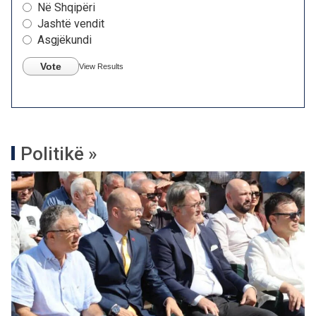
Në Shqipëri
Jashtë vendit
Asgjëkundi
Vote
View Results
Politikë »