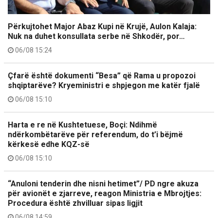
Përkujtohet Major Abaz Kupi në Krujë, Aulon Kalaja:
Nuk na duhet konsullata serbe në Shkodër, por…
06/08 15:24
Çfarë është dokumenti “Besa” që Rama u propozoi
shqiptarëve? Kryeministri e shpjegon me katër fjalë
06/08 15:10
Harta e re në Kushtetuese, Boçi: Ndihmë
ndërkombëtarëve për referendum, do t’i bëjmë
kërkesë edhe KQZ-së
06/08 15:10
“Anuloni tenderin dhe nisni hetimet”/ PD ngre akuza
për avionët e zjarreve, reagon Ministria e Mbrojtjes:
Procedura është zhvilluar sipas ligjit
06/08 14:59