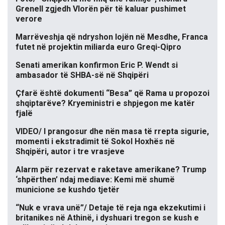
Grenell zgjedh Vlorën për të kaluar pushimet
verore
Marrëveshja që ndryshon lojën në Mesdhe, Franca
futet në projektin miliarda euro Greqi-Qipro
Senati amerikan konfirmon Eric P. Wendt si
ambasador të SHBA-së në Shqipëri
Çfarë është dokumenti “Besa” që Rama u propozoi
shqiptarëve? Kryeministri e shpjegon me katër
fjalë
VIDEO/ I prangosur dhe nën masa të rrepta sigurie,
momenti i ekstradimit të Sokol Hoxhës në
Shqipëri, autor i tre vrasjeve
Alarm për rezervat e raketave amerikane? Trump
‘shpërthen’ ndaj mediave: Kemi më shumë
municione se kushdo tjetër
“Nuk e vrava unë”/ Detaje të reja nga ekzekutimi i
britanikes në Athinë, i dyshuari tregon se kush e