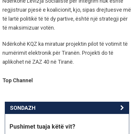
Ndërkohë Lëvizja Socialiste për Integrim nuk është
regjistruar pjesë e koalicionit, kjo, sipas drejtuesve më
të lartë politikë të të dy partive, është një strategji për
të maksimizuar votën.
Ndërkohë KQZ ka miratuar projektin pilot të votimit të
numërimit elektronik për Tiranën. Projekti do të
aplikohet në ZAZ 40 në Tiranë.
Top Channel
SONDAZH
Pushimet tuaja këtë vit?