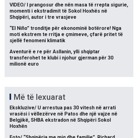
VIDEO/ I prangosur dhe nën masa të rrepta sigurie,
momenti i ekstradimit të Sokol Hoxhës në
Shqipëri, autor i tre vrasjeve
“El Niño” tronditje për ekonominë botërore! Nga
moti ekstrem te rritja e çmimeve, çfarë pritet të
sjellë fenomeni klimatik
Aventurë e re për Asllanin, ylli shqiptar
transferohet te klubi i njohur gjerman për 30
milionë euro
Më të lexuarat
Ekskluzive/ U arrestua pas 30 vitesh në arrati
vrasësi i vëllezërve në Patos dhe një vajze në
Belgjikë, SHBA ekstradon në Shqipëri Sokol
Hoxhën
Foto/ “Shqipëria me miq dhe familje”, Richard