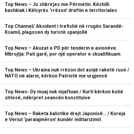
Top News – Jo shkrirjes me Përmetin. Këshilli
bashkiak i Këlcyrës ‘rrëzon’ draftin e territoriales
Top Channel/ Aksident i trefishë në rrugën Sarandë-
Ksamil, plagosen dy turistë spanjollë
Top News – Akuzat e PD për tenderin e avionëve.
Mbrojtja: Pati garë, por një operator e skualifikuam
Top News – Ukraina nuk rrëzon dot asnjë raketë ruse /
NATO në alarm, kërkon Patriotë me urgjencë
Top News- Dy muaj nuk mjaftuan / Kurti kërkon kohë
shtesë, ndërpret seancën konstituive
Top News – Raketa balistike drejt Japonisë… / Koreja
e Veriut ‘paralajmëron’ kundër militarizimit