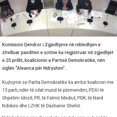
Komisioni Qendror i Zgjedhjeve në mbledhjen e
zhvilluar pasditen e sotme ka regjistruar në zgjedhjet
e 25 prillit, koalicionin e Partisë Demokratike, nën
siglën “Aleanca për Ndryshim”.
Kujtojmë se Partia Demokratike ka arritur koalicion me
13 parti, ndër të cilat mund të përmendim, PDIU të
Shpëtim Idrizit, PR, të Fatmir Mediut, PDK, të Nard
Ndokës dhe LZHK të Dashamir Shehit.