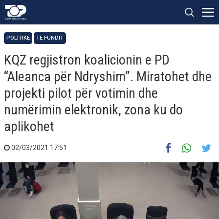
POLITIKË
TË FUNDIT
KQZ regjistron koalicionin e PD
“Aleanca për Ndryshim”. Miratohet dhe
projekti pilot për votimin dhe
numërimin elektronik, zona ku do
aplikohet
02/03/2021 17:51