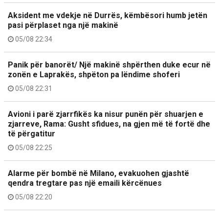
Aksident me vdekje në Durrës, këmbësori humb jetën
pasi përplaset nga një makinë
05/08 22:34
Panik për banorët/ Një makinë shpërthen duke ecur në
zonën e Laprakës, shpëton pa lëndime shoferi
05/08 22:31
Avioni i parë zjarrfikës ka nisur punën për shuarjen e
zjarreve, Rama: Gusht sfidues, na gjen më të fortë dhe
të përgatitur
05/08 22:25
Alarme për bombë në Milano, evakuohen gjashtë
qendra tregtare pas një emaili kërcënues
05/08 22:20