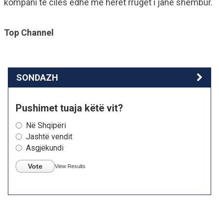
kompani te cilës edhe me herët rrugët i janë shembur.
Top Channel
SONDAZH
Pushimet tuaja këtë vit?
Në Shqipëri
Jashtë vendit
Asgjëkundi
Vote
View Results