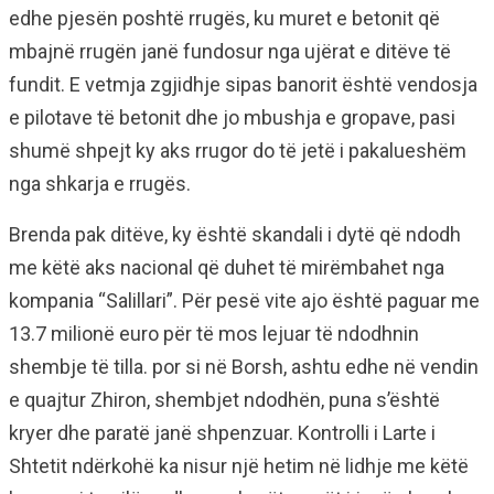
edhe pjesën poshtë rrugës, ku muret e betonit që
mbajnë rrugën janë fundosur nga ujërat e ditëve të
fundit. E vetmja zgjidhje sipas banorit është vendosja
e pilotave të betonit dhe jo mbushja e gropave, pasi
shumë shpejt ky aks rrugor do të jetë i pakalueshëm
nga shkarja e rrugës.
Brenda pak ditëve, ky është skandali i dytë që ndodh
me këtë aks nacional që duhet të mirëmbahet nga
kompania “Salillari”. Për pesë vite ajo është paguar me
13.7 milionë euro për të mos lejuar të ndodhnin
shembje të tilla. por si në Borsh, ashtu edhe në vendin
e quajtur Zhiron, shembjet ndodhën, puna s’është
kryer dhe paratë janë shpenzuar. Kontrolli i Larte i
Shtetit ndërkohë ka nisur një hetim në lidhje me këtë