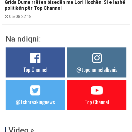
Grida Duma rrëfen bisedën me Lori Hoxhën: Si e lashë
politikën për Top Channel
05/08 22:18
Na ndiqni:
Top Channel
@topchannelalbania
@tchbreakingnews
Top Channel
Video »