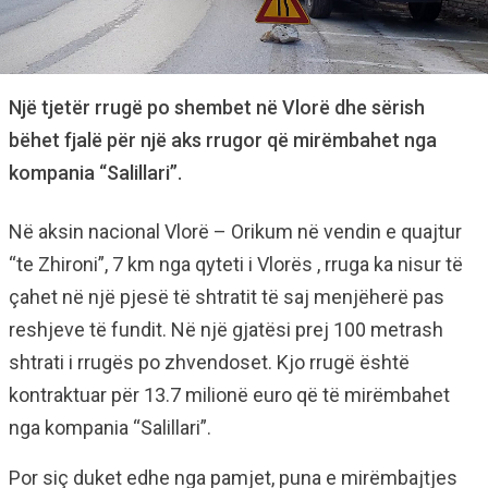
Një tjetër rrugë po shembet në Vlorë dhe sërish
bëhet fjalë për një aks rrugor që mirëmbahet nga
kompania “Salillari”.
Në aksin nacional Vlorë – Orikum në vendin e quajtur
“te Zhironi”, 7 km nga qyteti i Vlorës , rruga ka nisur të
çahet në një pjesë të shtratit të saj menjëherë pas
reshjeve të fundit. Në një gjatësi prej 100 metrash
shtrati i rrugës po zhvendoset. Kjo rrugë është
kontraktuar për 13.7 milionë euro që të mirëmbahet
nga kompania “Salillari”.
Por siç duket edhe nga pamjet, puna e mirëmbajtjes