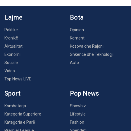
Lajme
Bota
Politikë
Opinion
Kronikë
Koment
Aktualitet
Kosova dhe Rajoni
Ekonomi
Shkencë dhe Teknologji
Sociale
Auto
Video
Top News LIVE
Sport
Pop News
Kombëtarja
Showbiz
Kategoria Superiore
Lifestyle
Kategoria e Parë
Fashion
Premier League
Shëndeti