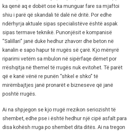
ka qenë aq e dobët ose ka munguar fare sa mjaftoi
shiu i parë që skandali të dalë në dritë. Por edhe
ndërhyrja aktuale sipas specialistëve është aspak
sipas termave teknikë. Punonjësit e kompanisë
“Salillari” janë duke hedhur zhavorr dhe beton në
kanalin e sapo hapur të rrugës së çarë. Kjo mënyrë
riparimi vetëm sa mbulon në sipërfaqe dëmet por
rrëshqitja në themel të rrugës nuk evitohet. Të parët
që e kanë vënë re punën “shkel e shko” të
mirëmbajtjes janë pronarët e bizneseve që janë
poshtë rrugës.
Ai na shpjegon se kjo rrugë rrezikon seriozisht të
shembet, edhe pse i është hedhur një cipë asfalt para
disa kohësh rruga po shembet dita ditës. Ai na tregon