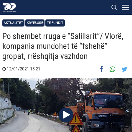
AKTUALITET
KRYESORE
TË FUNDIT
Po shembet rruga e “Salillarit”/ Vlorë,
kompania mundohet të “fshehë”
gropat, rrëshqitja vazhdon
12/01/2021 15:21