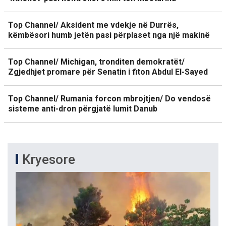
Top Channel/ Aksident me vdekje në Durrës,
këmbësori humb jetën pasi përplaset nga një makinë
Top Channel/ Michigan, tronditen demokratët/
Zgjedhjet promare për Senatin i fiton Abdul El-Sayed
Top Channel/ Rumania forcon mbrojtjen/ Do vendosë
sisteme anti-dron përgjatë lumit Danub
Kryesore