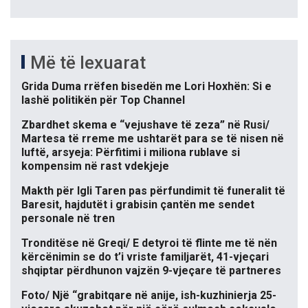
Më të lexuarat
Grida Duma rrëfen bisedën me Lori Hoxhën: Si e
lashë politikën për Top Channel
Zbardhet skema e “vejushave të zeza” në Rusi/
Martesa të rreme me ushtarët para se të nisen në
luftë, arsyeja: Përfitimi i miliona rublave si
kompensim në rast vdekjeje
Makth për Igli Taren pas përfundimit të funeralit të
Baresit, hajdutët i grabisin çantën me sendet
personale në tren
Tronditëse në Greqi/ E detyroi të flinte me të nën
kërcënimin se do t’i vriste familjarët, 41-vjeçari
shqiptar përdhunon vajzën 9-vjeçare të partneres
Foto/ Një “grabitqare në anije, ish-kuzhinierja 25-