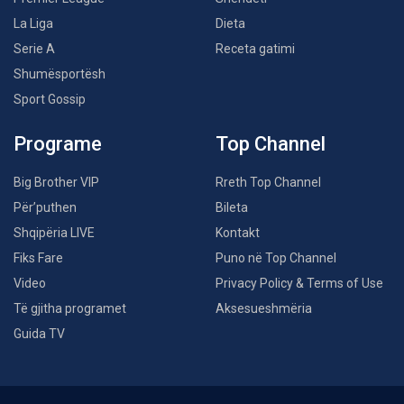
La Liga
Dieta
Serie A
Receta gatimi
Shumësportësh
Sport Gossip
Programe
Top Channel
Big Brother VIP
Rreth Top Channel
Për’puthen
Bileta
Shqipëria LIVE
Kontakt
Fiks Fare
Puno në Top Channel
Video
Privacy Policy & Terms of Use
Të gjitha programet
Aksesueshmëria
Guida TV