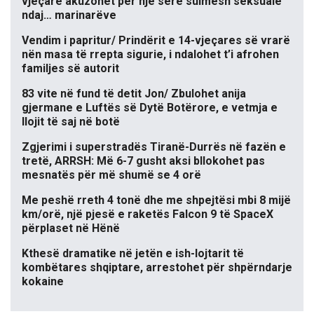
vjeçare akuzohet për një sërë sulmesh seksuale
ndaj… marinarëve
Vendim i papritur/ Prindërit e 14-vjeçares së vrarë
nën masa të rrepta sigurie, i ndalohet t’i afrohen
familjes së autorit
83 vite në fund të detit Jon/ Zbulohet anija
gjermane e Luftës së Dytë Botërore, e vetmja e
llojit të saj në botë
Zgjerimi i superstradës Tiranë-Durrës në fazën e
tretë, ARRSH: Më 6-7 gusht aksi bllokohet pas
mesnatës për më shumë se 4 orë
Me peshë rreth 4 tonë dhe me shpejtësi mbi 8 mijë
km/orë, një pjesë e raketës Falcon 9 të SpaceX
përplaset në Hënë
Kthesë dramatike në jetën e ish-lojtarit të
kombëtares shqiptare, arrestohet për shpërndarje
kokaine