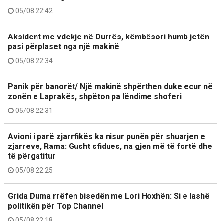
05/08 22:42
Aksident me vdekje në Durrës, këmbësori humb jetën
pasi përplaset nga një makinë
05/08 22:34
Panik për banorët/ Një makinë shpërthen duke ecur në
zonën e Laprakës, shpëton pa lëndime shoferi
05/08 22:31
Avioni i parë zjarrfikës ka nisur punën për shuarjen e
zjarreve, Rama: Gusht sfidues, na gjen më të fortë dhe
të përgatitur
05/08 22:25
Grida Duma rrëfen bisedën me Lori Hoxhën: Si e lashë
politikën për Top Channel
05/08 22:18