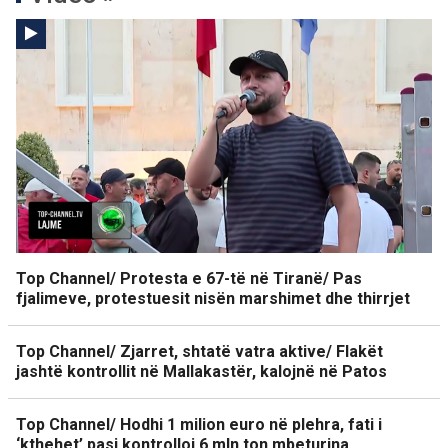
Top Channel/ Protesta e 67-të në Tiranë/ Pas
fjalimeve, protestuesit nisën marshimet dhe thirrjet
Top Channel/ Zjarret, shtatë vatra aktive/ Flakët
jashtë kontrollit në Mallakastër, kalojnë në Patos
Top Channel/ Hodhi 1 milion euro në plehra, fati i
‘kthehet’ pasi kontrolloi 6 mln ton mbeturina