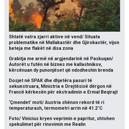
Shtatë vatra zjarri aktive në vend/ Situata
problematike në Mallakastër dhe Gjirokastër, vijon
beteja me flakët në disa zona
Grabitja me armë në argjendarinë në Paskuqan/
Autorët u futën në biznes me kallashnikov,
kërcënuan dy punonjëset që ndodheshin brenda
Dosjet në SPAK dhe dhjetëra pasuri të
sekuestruara, Ministria e Drejtësisë dërgon në
Francë kërkesën për ekstradimin e Ermal Beqirajt
‘Çmendet’ moti/ Austria shënon rekord të ri
temperaturash, termometri arrin në 41.2°C
Foto/ Vinicius kryen veprimin e papritur, shtohen
spekulimet për rinovimin me Realin