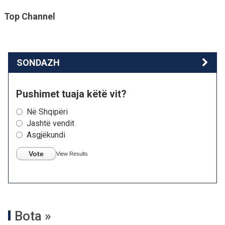
Top Channel
SONDAZH
Pushimet tuaja këtë vit?
Në Shqipëri
Jashtë vendit
Asgjëkundi
Vote
View Results
Bota »