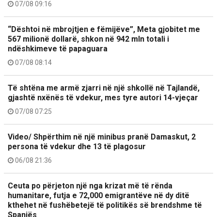
07/08 09:16
“Dështoi në mbrojtjen e fëmijëve”, Meta gjobitet me
567 milionë dollarë, shkon në 942 mln totali i
ndëshkimeve të papaguara
07/08 08:14
Të shtëna me armë zjarri në një shkollë në Tajlandë,
gjashtë nxënës të vdekur, mes tyre autori 14-vjeçar
07/08 07:25
Video/ Shpërthim në një minibus pranë Damaskut, 2
persona të vdekur dhe 13 të plagosur
06/08 21:36
Ceuta po përjeton një nga krizat më të rënda
humanitare, futja e 72,000 emigrantëve në dy ditë
kthehet në fushëbetejë të politikës së brendshme të
Spanjës