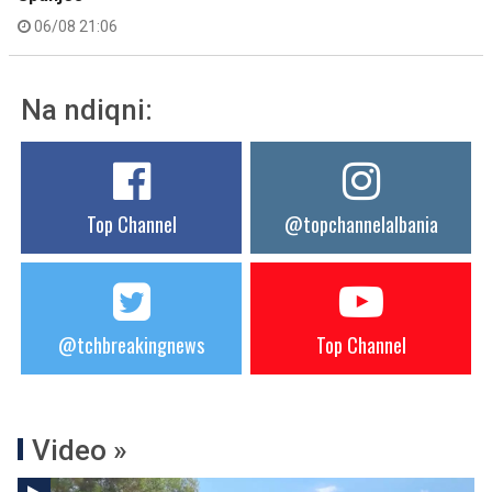
06/08 21:06
Na ndiqni:
Top Channel
@topchannelalbania
@tchbreakingnews
Top Channel
Video »