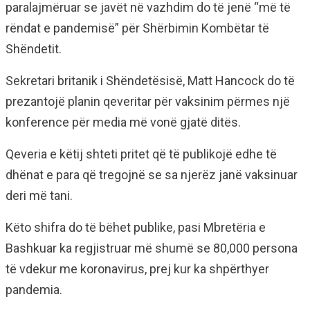
paralajmëruar se javët në vazhdim do të jenë “më të
rëndat e pandemisë” për Shërbimin Kombëtar të
Shëndetit.
Sekretari britanik i Shëndetësisë, Matt Hancock do të
prezantojë planin qeveritar për vaksinim përmes një
konference për media më vonë gjatë ditës.
Qeveria e këtij shteti pritet që të publikojë edhe të
dhënat e para që tregojnë se sa njerëz janë vaksinuar
deri më tani.
Këto shifra do të bëhet publike, pasi Mbretëria e
Bashkuar ka regjistruar më shumë se 80,000 persona
të vdekur me koronavirus, prej kur ka shpërthyer
pandemia.