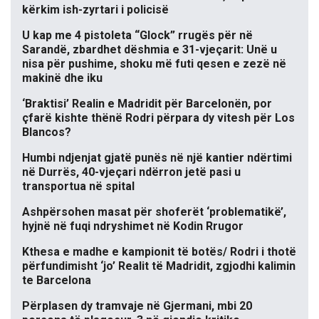
kërkim ish-zyrtari i policisë
U kap me 4 pistoleta “Glock” rrugës për në
Sarandë, zbardhet dëshmia e 31-vjeçarit: Unë u
nisa për pushime, shoku më futi qesen e zezë në
makinë dhe iku
‘Braktisi’ Realin e Madridit për Barcelonën, por
çfarë kishte thënë Rodri përpara dy vitesh për Los
Blancos?
Humbi ndjenjat gjatë punës në një kantier ndërtimi
në Durrës, 40-vjeçari ndërron jetë pasi u
transportua në spital
Ashpërsohen masat për shoferët ‘problematikë’,
hyjnë në fuqi ndryshimet në Kodin Rrugor
Kthesa e madhe e kampionit të botës/ Rodri i thotë
përfundimisht ‘jo’ Realit të Madridit, zgjodhi kalimin
te Barcelona
Përplasen dy tramvaje në Gjermani, mbi 20