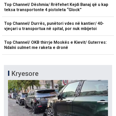
Top Channel/ Dëshmia/ Rrëfehet Kejdi Banaj që u kap
teksa transportonte 4 pistoleta “Glock”
Top Channel/ Durrës, punëtori vdes në kantier/ 40-
vjeçari u transportua në spital, por nuk mbijetoi
Top Channel/ OKB thirrje Moskës e Kievit/ Guterres:
Ndalni sulmet me raketa e dronë
Kryesore