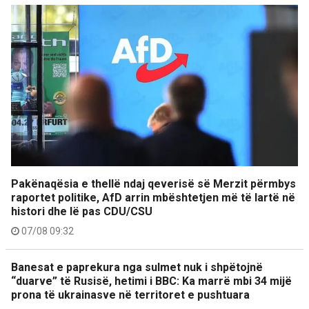
Pakënaqësia e thellë ndaj qeverisë së Merzit përmbys
raportet politike, AfD arrin mbështetjen më të lartë në
histori dhe lë pas CDU/CSU
07/08 09:32
Banesat e paprekura nga sulmet nuk i shpëtojnë
“duarve” të Rusisë, hetimi i BBC: Ka marrë mbi 34 mijë
prona të ukrainasve në territoret e pushtuara