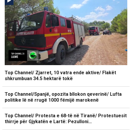
Top Channel/ Zjarret, 10 vatra ende aktive/ Flakët
shkrumbuan 34.5 hektarë tokë
Top Channel/Spanjë, opozita bllokon qeverinë/ Lufta
politike lë në rrugë 1000 fëmijë marokenë
Top Channel/ Protesta e 68-të në Tiranë/ Protestuesit
thirrje për Gjykatën e Lartë: Pezulloni…