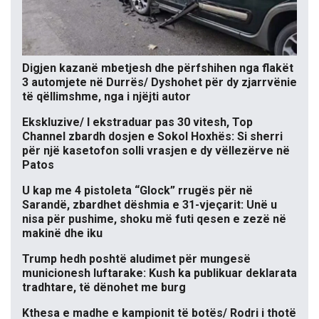
Digjen kazanë mbetjesh dhe përfshihen nga flakët
3 automjete në Durrës/ Dyshohet për dy zjarrvënie
të qëllimshme, nga i njëjti autor
Ekskluzive/ I ekstraduar pas 30 vitesh, Top
Channel zbardh dosjen e Sokol Hoxhës: Si sherri
për një kasetofon solli vrasjen e dy vëllezërve në
Patos
U kap me 4 pistoleta “Glock” rrugës për në
Sarandë, zbardhet dëshmia e 31-vjeçarit: Unë u
nisa për pushime, shoku më futi qesen e zezë në
makinë dhe iku
Trump hedh poshtë aludimet për mungesë
municionesh luftarake: Kush ka publikuar deklarata
tradhtare, të dënohet me burg
Kthesa e madhe e kampionit të botës/ Rodri i thotë