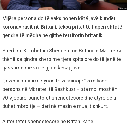
Mijëra persona do të vaksinohen këtë javë kundër
koronavirusit në Britani, teksa pritet të hapen shtatë
qendra të mëdha në gjithë territorin britanik.
Shërbimi Kombëtar i Shëndetit në Britani të Madhe ka
thënë se qindra shërbime tjera spitalore do të jenë të
qasshme më vonë gjatë kësaj jave.
Qeveria britanike synon të vaksinojë 15 milionë
persona në Mbretëri të Bashkuar – ata mbi moshën
70-vjeçare, punëtorët shëndetësorë dhe atyre që u
duhet mbrojtje – deri në mesin e muajit shkurt.
Autoritetet shëndetësore në Britani kanë