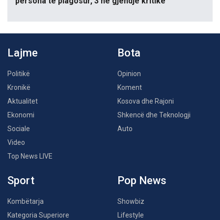
persona të plagosur, 3 në gjendje kritike
Lajme
Bota
Politikë
Opinion
Kronikë
Koment
Aktualitet
Kosova dhe Rajoni
Ekonomi
Shkencë dhe Teknologji
Sociale
Auto
Video
Top News LIVE
Sport
Pop News
Kombëtarja
Showbiz
Kategoria Superiore
Lifestyle