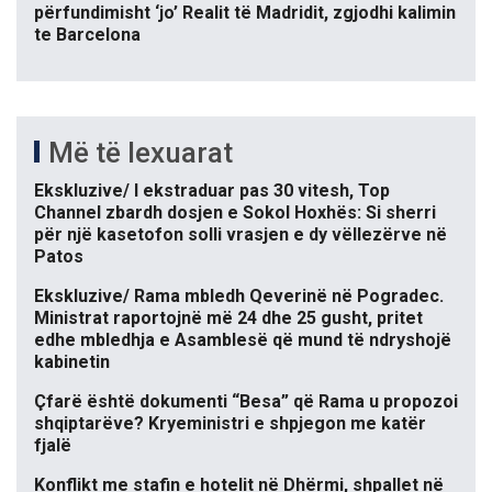
përfundimisht ‘jo’ Realit të Madridit, zgjodhi kalimin
te Barcelona
Më të lexuarat
Ekskluzive/ I ekstraduar pas 30 vitesh, Top
Channel zbardh dosjen e Sokol Hoxhës: Si sherri
për një kasetofon solli vrasjen e dy vëllezërve në
Patos
Ekskluzive/ Rama mbledh Qeverinë në Pogradec.
Ministrat raportojnë më 24 dhe 25 gusht, pritet
edhe mbledhja e Asamblesë që mund të ndryshojë
kabinetin
Çfarë është dokumenti “Besa” që Rama u propozoi
shqiptarëve? Kryeministri e shpjegon me katër
fjalë
Konflikt me stafin e hotelit në Dhërmi, shpallet në