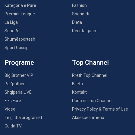
Kategoria e Parë
Fashion
Premier League
Shëndeti
La Liga
Dieta
Serie A
Receta gatimi
Shumësportësh
Sport Gossip
Programe
Top Channel
Big Brother VIP
Rreth Top Channel
Për’puthen
Bileta
Shqipëria LIVE
Kontakt
Fiks Fare
Puno në Top Channel
Video
Privacy Policy & Terms of Use
Të gjitha programet
Aksesueshmëria
Guida TV